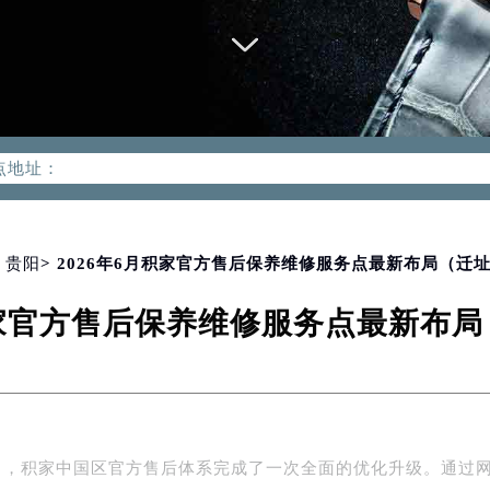
优化升级公告
：400-992-0312
2-0312，服务覆盖中国大陆、香港、澳门、台湾全部区域（非大陆需
点地址：
国际中心写字楼D座11层1102室（北京总部）（需提前预约）
字楼W3座6层602室（需提前预约）
融中心写字楼26层2603室（需提前预约）
2座37层3705室（需提前预约）
>
贵阳
> 2026年6月积家官方售后保养维修服务点最新布局（迁
际广场写字楼8层806室（需提前预约）
积家官方售后保养维修服务点最新布
南京中心写字楼22层C1-1室（需提前预约）
中心写字楼5号楼10层1008室（需提前预约）
FC国际金融中心写字楼35层3508室（需提前预约）
楼1号楼18层1803室（需提前预约）
字楼1号楼16层1604室（需提前预约）
年6月，积家中国区官方售后体系完成了一次全面的优化升级。通过
务中心东塔写字楼（华润万象城）17层1706室（需提前预约）