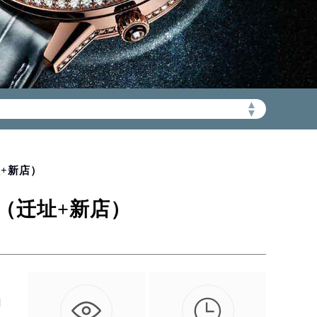
加拨“+86”）
▲
▼
址+新店）
局（迁址+新店）

网