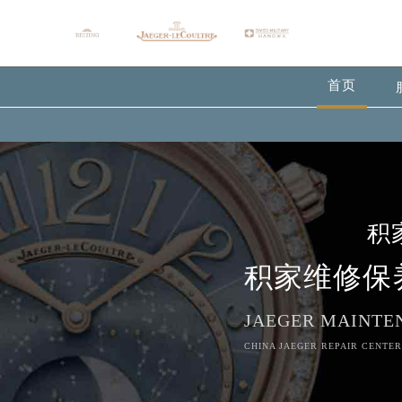
首页
积
积家维修保
JAEGER MAINTE
CHINA JAEGER REPAIR CENTER