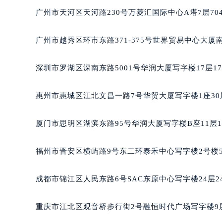
黑龙江省黑河市爱辉区中央街积家售
广州市天河区天河路230号万菱汇国际中心A塔7层7
黑龙江省鸡西市鸡冠区红军路积家售
黑龙江省佳木斯市向阳区长安路积家
广州市越秀区环市东路371-375号世界贸易中心大厦
黑龙江省牡丹江市东安区太平路积家
黑龙江省七台河市桃山区大同街积家
深圳市罗湖区深南东路5001号华润大厦写字楼17层1
黑龙江省齐齐哈尔市龙沙区龙华路积
黑龙江省双鸭山市尖山区新兴大街积
惠州市惠城区江北文昌一路7号华贸大厦写字楼1座30
黑龙江省绥化市北林区新华街与康庄
黑龙江省伊春市伊美区通河路积家售
厦门市思明区湖滨东路95号华润大厦写字楼B座11层1
吉林省白城市洮北区明仁南街积家售
吉林省白山市浑江区浑江大街积家售
福州市晋安区横屿路9号东二环泰禾中心写字楼2号楼5
吉林省吉林市船营区河南街积家售后
吉林省辽源市龙山区人民大街积家售
成都市锦江区人民东路6号SAC东原中心写字楼24层2
吉林省梅河口市新华街道梅河大街积
吉林省四平市铁东区紫气大路与南九
重庆市江北区观音桥步行街2号融恒时代广场写字楼9层
吉林省松原市宁江区五环大街积家售