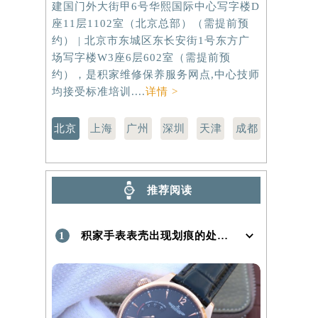
建国门外大街甲6号华熙国际中心写字楼D
虹桥路3号港
座11层1102室（北京总部）（需提前预
室（需提前
约） | 北京市东城区东长安街1号东方广
路299号
场写字楼W3座6层602室（需提前预
（需提前预
约），是积家维修保养服务网点,中心技师
点,中心技师
均接受标准培训....
详情 >
北京
上海
广州
深圳
天津
成都
推荐阅读
1
积家手表表壳出现划痕的处理方法是什么！