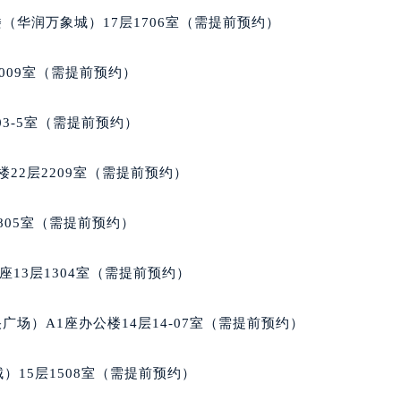
心写字楼A座7楼709室（需提前预约）
（华润万象城）17层1706室（需提前预约）
2层04室（需提前预约）
心A座907室（需提前预约）
009室（需提前预约）
A座(旺进大厦)18层09室（需提前预约）
国际金融中心14楼14D（需提前预约）
03-5室（需提前预约）
广场写字楼10层06室（需提前预约）
心写字楼B座13层07室（需提前预约）
22层2209室（需提前预约）
安国际中心E座6楼10室（需提前预约）
B座17层1707室（需提前预约）
805室（需提前预约）
写字楼A座10层1002室（需提前预约）
心东1幢20楼2002室（需提前预约）
13层1304室（需提前预约）
街70号华润万象城写字楼（鄂尔多斯大厦）23层2326室（需
州中心写字楼21层2102室（需提前预约）
场）A1座办公楼14层14-07室（需提前预约）
国际金融中心写字楼20层01室（需提前预约）
家售后服务中心（需提前预约）
）15层1508室（需提前预约）
后服务中心（需提前预约）