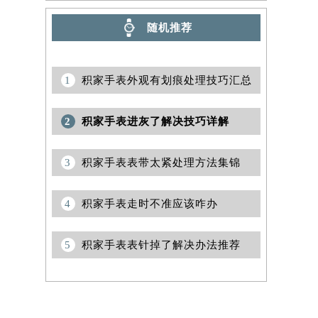
随机推荐
1
积家手表外观有划痕处理技巧汇总
2
积家手表进灰了解决技巧详解
3
积家手表表带太紧处理方法集锦
4
积家手表走时不准应该咋办
5
积家手表表针掉了解决办法推荐