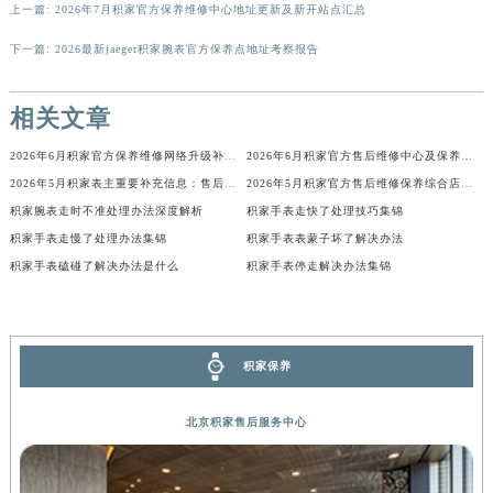
河南省新乡市红旗区人民路积家售后服务中心（需提前预约）
上一篇:
2026年7月积家官方保养维修中心地址更新及新开站点汇总
河南省信阳市浉河区东方红大道积家售后服务中心（需提前预约）
下一篇:
2026最新jaeger积家腕表官方保养点地址考察报告
河南省许昌市魏都区建安大道与八龙路交叉口积家售后服务中心（需提前预约）
河南省郑州市二七区民主路10号华润大厦29层2905室积家售后服务中心（需提前预约）
相关文章
河南省周口市川汇区七一路积家售后服务中心（需提前预约）
2026年6月积家官方保养维修网络升级补充版文本（含网点搬迁与增设）
2026年6月积家官方售后维修中心及保养中心最新动态补充最终汇总确认版文本
河南省驻马店市驿城区乐山大道与置地大道交叉口积家售后服务中心（需提前预约）
2026年5月积家表主重要补充信息：售后网点搬迁与新增
2026年5月积家官方售后维修保养综合店迁址与新开补充确认稿
湖北省鄂州市鄂城区文星大道积家售后服务中心（需提前预约）
积家腕表走时不准处理办法深度解析
积家手表走快了处理技巧集锦
湖北省黄冈市黄州区赤壁大道积家售后服务中心（需提前预约）
积家手表走慢了处理办法集锦
积家手表表蒙子坏了解决办法
湖北省黄石市黄石港区武汉路积家售后服务中心（需提前预约）
积家手表磕碰了解决办法是什么
积家手表停走解决办法集锦
湖北省荆门市东宝中天街步行街积家售后服务中心（需提前预约）
湖北省荆州市荆州区荆中路积家售后服务中心（需提前预约）
湖北省十堰市茅箭区人民北路积家售后服务中心（需提前预约）
积家保养
湖北省随州市曾都区青年路积家售后服务中心（需提前预约）
湖北省咸宁市咸安区长安大道积家售后服务中心（需提前预约）
北京积家售后服务中心
湖北省襄阳市樊城区长虹路与人民路交叉口积家售后服务中心（需提前预约）
湖北省孝感市孝南区复兴大道积家售后服务中心（需提前预约）