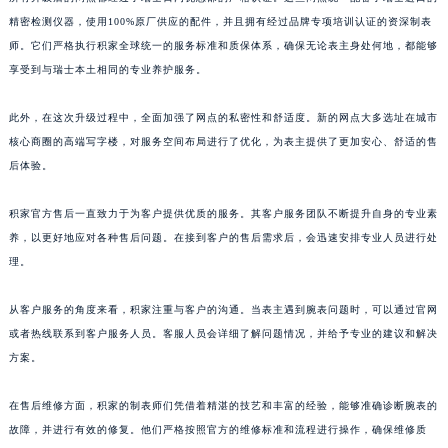
所有升级后的网点都经过了瑞士日内瓦总部的严格认证。这些网点统一配备了瑞士进口的
山东省泰安市泰山区财源街道泰山大街积家售后服务中心（需提前预约）
精密检测仪器，使用100%原厂供应的配件，并且拥有经过品牌专项培训认证的资深制表
山东省威海市环翠区新威海路89号振华商厦一楼名表维修积家售后服务中心（需提前预约）
师。它们严格执行积家全球统一的服务标准和质保体系，确保无论表主身处何地，都能够
山东省潍坊市奎文区东风东街积家售后服务中心（需提前预约）
享受到与瑞士本土相同的专业养护服务。
山东省枣庄市滕州市北辛路与善国路交叉口积家售后服务中心（需提前预约）
山东省淄博市张店区金晶大道积家售后服务中心（需提前预约）
此外，在这次升级过程中，全面加强了网点的私密性和舒适度。新的网点大多选址在城市
核心商圈的高端写字楼，对服务空间布局进行了优化，为表主提供了更加安心、舒适的售
上海市黄浦区南京东路299号宏伊国际广场写字楼8层806室积家售后服务中心（需提前预约）
后体验。
上海市徐汇区虹桥路3号港汇中心2座37层3705室积家售后服务中心（需提前预约）
浙江省杭州市上城区钱江路1366号华润大厦A座5层503-5室积家售后服务中心（需提前预约）
积家官方售后一直致力于为客户提供优质的服务。其客户服务团队不断提升自身的专业素
浙江省湖州市吴兴区劳动路积家售后服务中心（需提前预约）
养，以更好地应对各种售后问题。在接到客户的售后需求后，会迅速安排专业人员进行处
浙江省嘉兴市南湖区广益路705号嘉兴世界贸易中心A座13层1304室积家售后服务中心（需提前预约）
理。
浙江省金华市金东区东市南街777号金华万达广场4号楼22楼2209室积家售后服务中心（需提前预约）
从客户服务的角度来看，积家注重与客户的沟通。当表主遇到腕表问题时，可以通过官网
浙江省丽水市莲都区解放街积家售后服务中心（需提前预约）
或者热线联系到客户服务人员。客服人员会详细了解问题情况，并给予专业的建议和解决
浙江省宁波市江北区大闸南路500号来福士广场办公楼20层2009室积家售后服务中心（需提前预约）
方案。
浙江省衢州市柯城区上街积家售后服务中心（需提前预约）
浙江省绍兴市越城区胜利东路379号世茂天际中心写字楼8层805室积家售后服务中心（需提前预约）
在售后维修方面，积家的制表师们凭借着精湛的技艺和丰富的经验，能够准确诊断腕表的
浙江省舟山市定海区解放东路积家售后服务中心（需提前预约）
故障，并进行有效的修复。他们严格按照官方的维修标准和流程进行操作，确保维修质