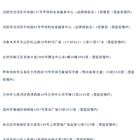
太原市迎泽区解放路15号亨得利名表服务中心（品牌授权店）3层整层（需提前预约）
吉林省吉林市船营区河南街积家售后服务中心（需提前预约）
吉林省辽源市龙山区人民大街积家售后服务中心（需提前预约）
沈阳市沈河区中街路137号亨得利名表服务中心（品牌授权店）1层整层（需提前预约）
吉林省梅河口市新华街道梅河大街积家售后服务中心（需提前预约）
吉林省四平市铁东区紫气大路与南九经街交汇处积家售后服务中心（需提前预约）
沈阳市沈河区中街路83号亨得利名表服务中心（品牌授权店）1层整层（需提前预约）
吉林省松原市宁江区五环大街积家售后服务中心（需提前预约）
乌鲁木齐市天山区红山路26号时代广场（CCMALL）C座17层17-B（需提前预约）
吉林省通化市东昌区环通乡江南大街积家售后服务中心（需提前预约）
吉林省延边市延吉市解放路积家售后服务中心（需提前预约）
台州市椒江区东海大道1800号腾达中心东1幢20楼2002室（需提前预约）
辽宁省鞍山市铁东区站前街积家售后服务中心（需提前预约）
辽宁省本溪市平山区胜利路积家售后服务中心（需提前预约）
呼和浩特市玉泉区大学西街70号华润万象城写字楼（鄂尔多斯大厦）23层2326室（需提
辽宁省朝阳市双塔区新华路积家售后服务中心（需提前预约）
前预约）
辽宁省丹东市振兴区七经街积家售后服务中心（需提前预约）
兰州市七里河区西津西路16号兰州中心写字楼21层2102室（需提前预约）
辽宁省抚顺市新抚区东一路积家售后服务中心（需提前预约）
辽宁省阜新市海州区解放大街积家售后服务中心（需提前预约）
温州市鹿城区锦绣路1067号置信广场10层1015室（需提前预约）
辽宁省葫芦岛市连山区中央路积家售后服务中心（需提前预约）
辽宁省锦州市古塔区中央大街积家售后服务中心（需提前预约）
哈尔滨市南岗区东大直街146号上和置地广场金座12层1214室（需提前预约）
辽宁省辽阳市白塔区新运大街积家售后服务中心（需提前预约）