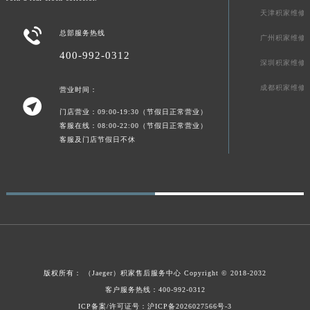
Join a real clock collector.
新疆维吾尔自治区新星市东风路积家售后服务中心（需提前预约）
天津积家维修
新疆维吾尔自治区伊宁市解放西路积家售后服务中心（需提前预约）

总部服务热线
广州积家维修
贵州省安顺市西秀区中华南路积家售后服务中心（需提前预约）
400-992-0312
贵州省毕节市七星关区松山路积家售后服务中心（需提前预约）
深圳积家维修
贵州省六盘水市钟山区钟山大道积家售后服务中心（需提前预约）
成都积家维修
营业时间：
贵州省黔东南苗族侗族自治州凯里市北京西路积家售后服务中心（需提前预约）

门店营业：09:00-19:30（节假日正常营业）
贵州省黔西南布依族苗族自治州兴义市大道与桔香路交汇处积家售后服务中心（需提前预约）
客服在线：08:00-22:00（节假日正常营业）
贵州省铜仁市碧江区民主路积家售后服务中心（需提前预约）
客服及门店节假日不休
贵州省遵义市红花岗区共青大道与嵩山路交叉口积家售后服务中心（需提前预约）
四川省阿坝州市马尔康市团结街积家售后服务中心（需提前预约）
四川省巴中市巴州区江北大道积家售后服务中心（需提前预约）
四川省成都市锦江区人民东路6号SAC东原中心24层2406B室积家售后服务中心（需提前预约）
四川省达州市通川区中心广场、老车坝积家售后服务中心（需提前预约）
四川省德阳市旌阳区长江西路、南街积家售后服务中心（需提前预约）
四川省甘孜州市康定市情歌广场、箭炉街积家售后服务中心（需提前预约）
版权所有：
（Jaeger）
积家售后服务中心
Copyright © 2018-2032
客户服务热线：400-992-0312
四川省广安市广安区建安南路积家售后服务中心（需提前预约）