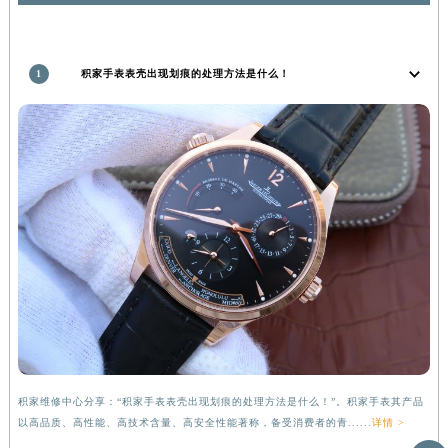
推荐阅读
甘肃省敦煌市沙州镇阳关中路积家售后服务中心（需提前预约）
甘肃省合作市人民街积家售后服务中心（需提前预约）
甘肃省嘉峪关市雄关区新华中路积家售后服务中心（需提前预约）
1
积家手表表壳出现划痕的处理方法是什么！
甘肃省金昌市金川区北京路积家售后服务中心（需提前预约）
甘肃省酒泉市肃州区西大街积家售后服务中心（需提前预约）
甘肃省临夏市城南街道团结路积家售后服务中心（需提前预约）
甘肃省陇南市武都区人民路积家售后服务中心（需提前预约）
甘肃省平凉市崆峒区西大街积家售后服务中心（需提前预约）
甘肃省庆阳市西峰区南大街积家售后服务中心（需提前预约）
甘肃省天水市秦州区民主路积家售后服务中心（需提前预约）
甘肃省武威市凉州区迎宾路积家售后服务中心（需提前预约）
甘肃省张掖市甘州区民乐北路积家售后服务中心（需提前预约）
宁夏回族自治区固原市原州区文化街积家售后服务中心（需提前预约）
宁夏回族自治区石嘴山市大武口区贺兰山路积家售后服务中心（需提前预约）
宁夏回族自治区吴忠市利通区开元大道积家售后服务中心（需提前预约）
积家维修中心分享：“积家手表表壳出现划痕的处理方法是什么！”。积家手表其产品
宁夏回族自治区银川市兴庆区新华东路97号新百中心C馆一层C1-18号商铺积家售后服务中心（需提前预约）
以高品质、高性能、高技术含量、高安全性能著称，备受消费者的青......
详情 >