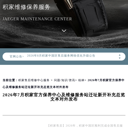
积家维修保养服务
JAEGER MAINTENANCE CENTER
2026年8月积家中国区售后服务网络优化升级公告
▲
官网公告>
2026年8月积家全国官方售后客户服务热线：400-992-0312
▼
积家官方全国统一服务热线400-992-0312，服务覆盖中国大陆、香港、澳门、台湾全部区域（非大陆需加拨“+86”）
2026年8月积家售后服务中心最新网点地址：
当前位置：
积家售后维修中心服务
>
问题/知识/资讯
>
桂林
> 2026年7月积家官方保养中
北京市朝阳区建国门外大街甲6号华熙国际中心写字楼D座11层1102室（北京总部）（需提前预约）
心及维修服务站迁址新开补充总览文本对外发布
北京市东城区东长安街1号东方广场写字楼W3座6层602室（需提前预约）
2026年7月积家官方保养中心及维修服务站迁址新开补充总览
天津市和平区赤峰道136号天津国际金融中心写字楼26层2603室（需提前预约）
文本对外发布
上海市徐汇区虹桥路3号港汇中心写字楼2座37层3705室（需提前预约）
上海市黄浦区南京东路299号宏伊国际广场写字楼8层806室（需提前预约）
南京市秦淮区中山南路1号（新街口）南京中心写字楼22层C1-1室（需提前预约）