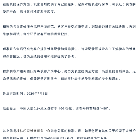
广东省茂名市电白区水东街道迎宾大道积家售后服务中心（需提前预约）
在腕表的保养方面，积家售后提供了专业的服务。定期对腕表进行保养，可以延长腕表的
广东省梅州市梅江区金燕大道积家售后服务中心（需提前预约）
使用寿命，保持其精准度和美观度。
广东省清远市清城区湖西路积家售后服务中心（需提前预约）
积家的售后维修服务流程严谨规范。从客户提交维修申请，到制表师进行故障诊断，再到
广东省汕头市龙湖区长平路积家售后服务中心（需提前预约）
维修和调试，每个环节都有严格的质量把控。
广东省汕尾市城区香洲街道园林社区翠园街积家售后服务中心（需提前预约）
广东省韶关市武江区芙蓉新区与老城中心交汇处积家售后服务中心（需提前预约）
积家官方售后还会为客户提供维修记录和保养报告。这些记录可以让表主了解腕表的维修
广东省深圳市罗湖区深南东路5001号华润大厦17层1701室积家售后服务中心（需提前预约）
和保养情况，也为后续的使用和维护提供了参考。
广东省阳江市江城区东风一路积家售后服务中心（需提前预约）
广东省云浮市云城区金山路积家售后服务中心（需提前预约）
积家的客户服务团队始终以客户为中心，努力为表主提供全方位、高质量的售后体验。无
论是腕表的维修、保养还是咨询服务，都能够让表主感受到积家的专业和用心。
广东省湛江市赤坎区观海北路积家售后服务中心（需提前预约）
广东省肇庆市端州区信安大道与砚都大道交汇处积家售后服务中心（需提前预约）
最后更新时间：2026年7月6日
广西壮族自治区百色市右江区中山二路积家售后服务中心（需提前预约）
广西壮族自治区北海市海城区北京路积家售后服务中心（需提前预约）
温馨提示：中国大陆以外地区拨打本 400 热线，请在号码前加拨“+86”。
广西壮族自治区崇左市江州区石景林街道友谊大道与丽川路交汇处积家售后服务中心（需提前预约）
广西壮族自治区防城港市港口区金花茶大道积家售后服务中心（需提前预约）
以上就是
桂林积家维修服务中心
为您分享的精彩内容。如果您还有其他关于积家手表维护
广西壮族自治区贵港市港北区港城街道布山大道与仙衣路交叉口积家售后服务中心（需提前预约）