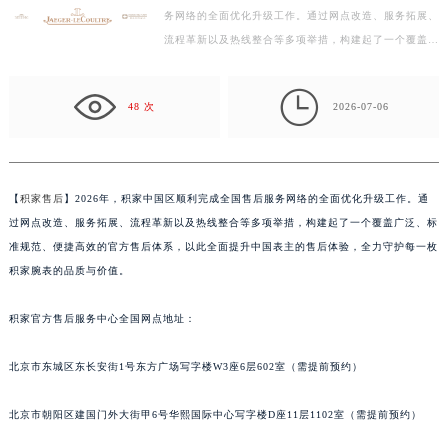
【积家售后】2026年，积家中国区顺利完成全国售后服
常州市新北区龙锦路1590号现代传媒中心写字楼5号楼10层1008室（需提前预约）
务网络的全面优化升级工作。通过网点改造、服务拓展、
徐州市鼓楼区淮海东路29号苏宁广场IFC国际金融中心写字楼35层3508室（需提前预约）
流程革新以及热线整合等多项举措，构建起了一个覆盖广
扬州市邗江区国展路29号星耀天地写字楼1号楼18层1803室（需提前预约）
泛、标准规范、便捷高效的官方售后体系，以此全面提
盐城市盐都区世纪大道5号盐城金融城写字楼1号楼16层1604室（需提前预约）
升…

48 次
2026-07-06
泰州市海陵区永定东路399号置地商务中心东塔写字楼（华润万象城）17层1706室（需提前预约）
宁波市江北区大闸南路500号来福士广场办公楼20层2009室（需提前预约）
杭州市上城区钱江路1366号华润大厦写字楼A座5层503-5室（需提前预约）
金华市金东区东市南街777号金华万达广场写字楼4号楼22层2209室（需提前预约）
【
积家售后
】2026年，积家中国区顺利完成全国售后服务网络的全面优化升级工作。通
过网点改造、服务拓展、流程革新以及热线整合等多项举措，构建起了一个覆盖广泛、标
绍兴市越城区胜利东路379号世茂天际中心写字楼8层805室（需提前预约）
准规范、便捷高效的官方售后体系，以此全面提升中国表主的售后体验，全力守护每一枚
嘉兴市南湖区广益路705号嘉兴世界贸易中心写字楼A座13层1304室（需提前预约）
积家腕表的品质与价值。
南昌市红谷滩新区红谷中大道998号绿地双子塔（中央广场）A1座办公楼14层07室（需提前预约）
济南市历下区经十路11111号华润中心写字楼（万象城）15层1508室（需提前预约）
积家官方售后服务中心全国网点地址：
广州市天河区天河路230号万菱汇国际中心写字楼A塔7层704室（需提前预约）
广州市越秀区环市东路371-375号世界贸易中心大厦南塔写字楼15层07室（需提前预约）
北京市东城区东长安街1号东方广场写字楼W3座6层602室（需提前预约）
深圳市罗湖区深南东路5001号华润大厦写字楼17层1701室（需提前预约）
北京市朝阳区建国门外大街甲6号华熙国际中心写字楼D座11层1102室（需提前预约）
惠州市惠城区江北文昌一路7号华贸大厦写字楼1座30层05室（需提前预约）