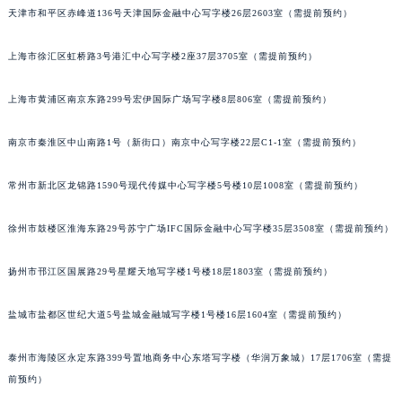
厦门市思明区湖滨东路95号华润大厦写字楼B座11层1104室（需提前预约）
天津市和平区赤峰道136号天津国际金融中心写字楼26层2603室（需提前预约）
福州市鼓楼区五四路128-1号恒力城写字楼15层03室（需提前预约）
成都市锦江区人民东路6号SAC东原中心写字楼24层2406B室（需提前预约）
上海市徐汇区虹桥路3号港汇中心写字楼2座37层3705室（需提前预约）
重庆市江北区观音桥步行街2号融恒时代广场写字楼9层902室（需提前预约）
上海市黄浦区南京东路299号宏伊国际广场写字楼8层806室（需提前预约）
长沙市芙蓉区定王台街道建湘路393号世茂环球金融中心写字楼（芙蓉广场）10层13室（需提前预约）
郑州市二七区铭功路10号华润大厦写字楼29层2905室（需提前预约）
南京市秦淮区中山南路1号（新街口）南京中心写字楼22层C1-1室（需提前预约）
太原市迎泽区解放路15号亨得利名表服务中心（品牌授权店）3层整层（需提前预约）
沈阳市沈河区中街路137号亨得利名表服务中心（品牌授权店）1层整层（需提前预约）
常州市新北区龙锦路1590号现代传媒中心写字楼5号楼10层1008室（需提前预约）
沈阳市沈河区中街路83号亨得利名表服务中心（品牌授权店）1层整层（需提前预约）
乌鲁木齐市天山区红山路26号时代广场（CCMALL）C座17层17-B（需提前预约）
徐州市鼓楼区淮海东路29号苏宁广场IFC国际金融中心写字楼35层3508室（需提前预约）
温州市鹿城区锦绣路1067号置信广场10层1015室（需提前预约）
扬州市邗江区国展路29号星耀天地写字楼1号楼18层1803室（需提前预约）
哈尔滨市道里区友谊西路600号富力中心T2座写字楼29层03室（需提前预约）
大连市中山区人民路15号国际金融大厦7层G室（需提前预约）
盐城市盐都区世纪大道5号盐城金融城写字楼1号楼16层1604室（需提前预约）
佛山市禅城区季华五路57号万科金融中心C座12层1205室（需提前预约）
东莞市东城街道鸿福东路1号民盈国贸中心T1写字楼9层907室（需提前预约）
泰州市海陵区永定东路399号置地商务中心东塔写字楼（华润万象城）17层1706室（需提
无锡市梁溪区人民中路139号恒隆广场写字楼1座11层1104室（需提前预约）
前预约）