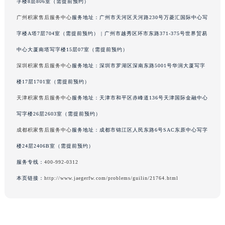
香港特别行政区尖沙咀区油尖旺区广东道积家售后服务中心（需提前预约）
字楼8层806室（需提前预约）
香港特别行政区金钟区中西区金钟道积家售后服务中心（需提前预约）
广州积家售后服务中心
服务地址：广州市天河区天河路230号万菱汇国际中心写
香港特别行政区九龙区油尖旺区弥敦道积家售后服务中心（需提前预约）
字楼A塔7层704室（需提前预约） | 广州市越秀区环市东路371-375号世界贸易
香港特别行政区铜锣湾区湾仔区轩尼诗道积家售后服务中心（需提前预约）
中心大厦南塔写字楼15层07室（需提前预约）
河南省安阳市文峰区解放大道积家售后服务中心（需提前预约）
深圳积家售后服务中心
服务地址：深圳市罗湖区深南东路5001号华润大厦写字
河南省鹤壁市淇滨区九州路积家售后服务中心（需提前预约）
楼17层1701室（需提前预约）
河南省济源市沁园街道济水大道积家售后服务中心（需提前预约）
天津积家售后服务中心
服务地址：天津市和平区赤峰道136号天津国际金融中心
河南省焦作市解放区解放路积家售后服务中心（需提前预约）
河南省开封市鼓楼区中山路积家售后服务中心（需提前预约）
写字楼26层2603室（需提前预约）
河南省洛阳市西工区中州中路与解放路交叉口积家售后服务中心（需提前预约）
成都积家售后服务中心
服务地址：成都市锦江区人民东路6号SAC东原中心写字
河南省漯河市源汇区交通路积家售后服务中心（需提前预约）
楼24层2406B室（需提前预约）
河南省南阳市宛城区范蠡东路与南都路交叉口积家售后服务中心（需提前预约）
服务专线：
400-992-0312
河南省平顶山市卫东区建设路积家售后服务中心（需提前预约）
本页链接：
http://www.jaegerfw.com/problems/guilin/21764.html
河南省濮阳市大华龙区开州路绿城路交叉口积家售后服务中心（需提前预约）
河南省三门峡市湖滨区和平路积家售后服务中心（需提前预约）
河南省商丘市梁园区神火大道积家售后服务中心（需提前预约）