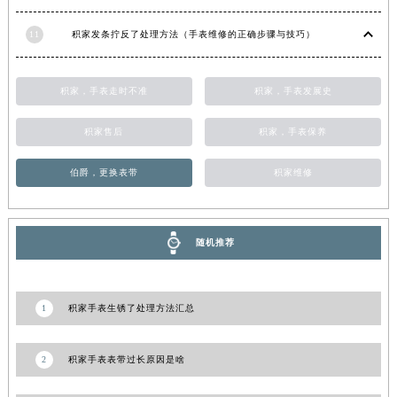
10
积家手表生锈了解决方法大全（有效保养与修复指南）
陕西省延安市宝塔区中心街积家售后服务中心（需提前预约）
陕西省榆林市榆阳区长兴路积家售后服务中心（需提前预约）
11
积家发条拧反了处理方法（手表维修的正确步骤与技巧）
新疆维吾尔自治区阿克苏市东大街积家售后服务中心（需提前预约）
新疆维吾尔自治区阿拉尔市胜利大道积家售后服务中心（需提前预约）
积家，手表走时不准
积家，手表发展史
新疆维吾尔自治区阿拉山口市友好路积家售后服务中心（需提前预约）
新疆维吾尔自治区阿勒泰市解放路积家售后服务中心（需提前预约）
积家售后
积家，手表保养
新疆维吾尔自治区阿图什市光明路积家售后服务中心（需提前预约）
伯爵，更换表带
积家维修
新疆维吾尔自治区白杨市军垦路积家售后服务中心（需提前预约）
新疆维吾尔自治区北屯市团结路积家售后服务中心（需提前预约）
新疆维吾尔自治区博乐市博乐市北京路积家售后服务中心（需提前预约）
随机推荐
新疆维吾尔自治区昌吉市延安北路积家售后服务中心（需提前预约）
新疆维吾尔自治区阜康市博峰路积家售后服务中心（需提前预约）
新疆维吾尔自治区哈密市伊州区建国北路积家售后服务中心（需提前预约）
1
积家手表生锈了处理方法汇总
新疆维吾尔自治区和田市和田市北京西路积家售后服务中心（需提前预约）
新疆维吾尔自治区胡杨河市胡杨河市胡杨路积家售后服务中心（需提前预约）
2
积家手表表带过长原因是啥
新疆维吾尔自治区霍尔果斯市亚欧北路积家售后服务中心（需提前预约）