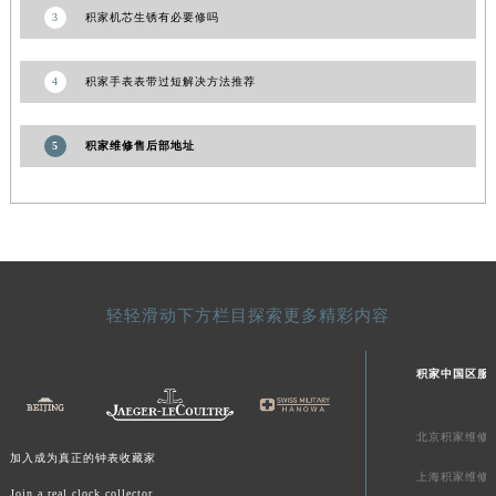
新疆维吾尔自治区喀什市解放北路积家售后服务中心（需提前预约）
3
积家机芯生锈有必要修吗
新疆维吾尔自治区可克达拉市幸福路积家售后服务中心（需提前预约）
新疆维吾尔自治区克拉玛依市克拉玛依区友谊路积家售后服务中心（需提前预约）
4
积家手表表带过短解决方法推荐
新疆维吾尔自治区库车市库车市文化东路积家售后服务中心（需提前预约）
新疆维吾尔自治区库尔勒市库尔勒市人民东路积家售后服务中心（需提前预约）
5
积家维修售后部地址
新疆维吾尔自治区奎屯市团结西街积家售后服务中心（需提前预约）
新疆维吾尔自治区昆玉市昆泉街积家售后服务中心（需提前预约）
新疆维吾尔自治区沙湾市三道河子镇世纪大道南路积家售后服务中心（需提前预约）
新疆维吾尔自治区石河子市北二路积家售后服务中心（需提前预约）
新疆维吾尔自治区双河市光明路积家售后服务中心（需提前预约）
新疆维吾尔自治区塔城市塔城地区闻琴路积家售后服务中心（需提前预约）
轻轻滑动下方栏目探索更多精彩内容
新疆维吾尔自治区铁门关市兴疆路积家售后服务中心（需提前预约）
积家中国区服
新疆维吾尔自治区图木舒克市图木舒克市中兴街积家售后服务中心（需提前预约）
新疆维吾尔自治区吐鲁番市高昌区文化中路文化中路积家售后服务中心（需提前预约）
新疆维吾尔自治区乌苏市乌鲁木齐北路积家售后服务中心（需提前预约）
北京积家维修
加入成为真正的钟表收藏家
新疆维吾尔自治区五家渠市长征西街积家售后服务中心（需提前预约）
上海积家维修