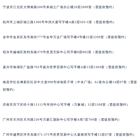
南通市崇川区工农路57号圆融广场写字楼16层1603室（需提前预约）
宁波市江北区大闸南路500号来福士广场办公楼20层2009室（需提前预约）
苏州市苏州工业园区星港街199号苏州中心办公楼C座22层08室（需提前预约）
武汉市江汉区解放大道686号世界贸易大厦38层09室（需提前预约）
杭州市上城区钱江路1366号华润大厦写字楼A座5层503-5室（需提前预约）
南宁市青秀区金湖路59号地王大厦12楼1224室（需提前预约）
合肥市蜀山区潜山路111号万象城华润大厦B座12楼03室（需提前预约）
金华市金东区东市南街777号金华万达广场写字楼4号楼22层2209室（需提前预约）
泉州市丰泽区宝洲路729号浦西万达中心写字楼A座7楼709室（需提前预约）
绍兴市越城区胜利东路379号世茂天际中心写字楼8层805室（需提前预约）
青岛市南区山东路6号华润大厦B座22层04室（需提前预约）
烟台市芝罘区胜利路139号万达金融中心A座907室（需提前预约）
嘉兴市南湖区广益路705号嘉兴世界贸易中心写字楼A座13层1304室（需提前预约）
长春市朝阳区西安大路727号中银大厦A座(旺进大厦)18层09室（需提前预约）
贵阳市南明区都司高架桥路33号亨特国际金融中心14楼14D（需提前预约）
南昌市红谷滩新区红谷中大道998号绿地双子塔（中央广场）A1座办公楼14层07室（需提
昆明市盘龙区北京路928号同德昆明广场写字楼10层06室（需提前预约）
前预约）
石家庄市长安区中山东路39号勒泰中心写字楼B座13层07室（需提前预约）
济南市历下区经十路11111号华润中心写字楼（万象城）15层1508室（需提前预约）
西安市碑林区南关正街88号华侨城长安国际中心E座6楼10室（需提前预约）
海口市龙华区金贸东路5号海口华润大厦B座17层1707室（需提前预约）
广州市天河区天河路230号万菱汇国际中心写字楼A塔7层704室（需提前预约）
唐山市路南区新华东道100号万达广场写字楼A座10层1002室（需提前预约）
台州市椒江区东海大道1800号腾达中心东1幢20楼2002室（需提前预约）
广州市越秀区环市东路371-375号世界贸易中心大厦南塔写字楼15层07室（需提前预约）