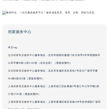
和保养的问题，可以拨打页面400电话进行咨询，我们将竭诚为您服务。
广西壮族自治区桂林市秀峰区红岭路积家售后服务中心（需提前预约）
广西壮族自治区河池市金城江区金城江街道朝阳路积家售后服务中心（需提前预约）
广西壮族自治区贺州市八步区城东街道灵峰南路积家售后服务中心（需提前预约）
广西壮族自治区来宾市兴宾区桂中大道积家售后服务中心（需提前预约）
广西壮族自治区柳州市城中区中山中路积家售后服务中心（需提前预约）
积家服务中心
广西壮族自治区钦州市钦南区金海湾东大街积家售后服务中心（需提前预约）
广西壮族自治区梧州市万秀区龙湖镇高旺路积家售后服务中心（需提前预约）
本文tag：
广西壮族自治区玉林市玉州区金玉路积家售后服务中心（需提前预约）
海南省儋州市儋州市那大镇兰洋北路积家售后服务中心（需提前预约）
北京积家售后服务中心
服务地址：北京市朝阳区建国门外大街甲6号华熙国际中
海南省东方市八所镇解放西路积家售后服务中心（需提前预约）
心写字楼D座11层1102室（北京总部）（需提前预约）
海南省琼海市嘉积镇东风路积家售后服务中心（需提前预约）
北京积家售后服务中心
服务地址：北京市东城区东长安街1号东方广场写字楼
海南省三沙市西沙区西沙群岛永兴岛北京路积家售后服务中心（需提前预约）
W3座6层602室（需提前预约）
海南省三亚市吉阳区迎宾路积家售后服务中心（需提前预约）
上海积家售后服务中心
服务地址：上海市徐汇区虹桥路3号港汇中心写字楼2座
海南省万宁市万城镇解放路积家售后服务中心（需提前预约）
37层3705室（需提前预约）
海南省文昌市文城镇教育东路积家售后服务中心（需提前预约）
上海积家售后服务中心
服务地址：上海市黄浦区南京东路299号宏伊国际广场写
海南省五指山市通什镇三月三大道积家售后服务中心（需提前预约）