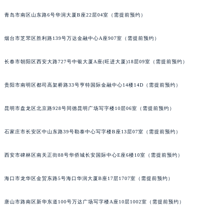
内蒙古自治区乌兰察布市集宁区恩和大街积家售后服务中心（需提前预约）
内蒙古自治区锡林郭勒盟市锡林浩特市光明街与额尔敦路交叉口积家售后服务中心（需提前预约）
青岛市南区山东路6号华润大厦B座22层04室（需提前预约）
内蒙古自治区兴安盟市乌兰浩特市兴安大街积家售后服务中心（需提前预约）
烟台市芝罘区胜利路139号万达金融中心A座907室（需提前预约）
山西省大同市平城区迎宾街积家售后服务中心（需提前预约）
山西省晋城市城区黄华街积家售后服务中心（需提前预约）
长春市朝阳区西安大路727号中银大厦A座(旺进大厦)18层09室（需提前预约）
山西省晋中市榆次区顺城街积家售后服务中心（需提前预约）
山西省临汾市尧都区解放路积家售后服务中心（需提前预约）
贵阳市南明区都司高架桥路33号亨特国际金融中心14楼14D（需提前预约）
山西省吕梁市离石区永宁中路与建设街交叉口积家售后服务中心（需提前预约）
昆明市盘龙区北京路928号同德昆明广场写字楼10层06室（需提前预约）
山西省朔州市朔城区怡西路与鄯阳西街交汇处积家售后服务中心（需提前预约）
山西省忻州市忻府区和平东街与七一南路交叉口积家售后服务中心（需提前预约）
石家庄市长安区中山东路39号勒泰中心写字楼B座13层07室（需提前预约）
山西省阳泉市郊区平阳东街与新城大道交叉口积家售后服务中心（需提前预约）
山西省运城市盐湖区河东街积家售后服务中心（需提前预约）
西安市碑林区南关正街88号华侨城长安国际中心E座6楼10室（需提前预约）
山西省长治市潞州区英雄中路积家售后服务中心（需提前预约）
山西省太原市迎泽区迎泽街道解放路15号亨得利名表维修授权店3楼积家售后服务中心（需提前预约）
海口市龙华区金贸东路5号海口华润大厦B座17层1707室（需提前预约）
天津市和平区赤峰道136号天津国际金融中心26层2603室积家售后服务中心（需提前预约）
唐山市路南区新华东道100号万达广场写字楼A座10层1002室（需提前预约）
安徽省安庆市迎江区人民路积家售后服务中心（需提前预约）