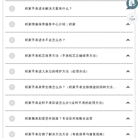

宁夏回族自治区中卫市沙坡头区鼓楼东街积家售后服务中心（需提前预约）
2
积家手表进水解决方案有什么？
青海省果洛藏族自治州玛沁县团结路积家售后服务中心（需提前预约）

青海省海北藏族自治州海晏县将军路积家售后服务中心（需提前预约）
3
积家维修保养服务中心介绍 | 积家
青海省海东市乐都区滨河路积家售后服务中心（需提前预约）
青海省海南藏族自治州共和县青海湖大街积家售后服务中心（需提前预约）
4
积家手表进水不走怎么办？
青海省海西蒙古族藏族自治州德令哈市柴达木路积家售后服务中心（需提前预约）
青海省黄南藏族自治州同仁市德合隆路积家售后服务中心（需提前预约）
5
积家手表机芯保养方法（手表机芯正确保养方法）
青海省西宁市城西区海湖新区西关大道积家售后服务中心（需提前预约）
青海省玉树藏族自治州结古镇胜利路积家售后服务中心（需提前预约）
6
积家手表进入灰尘的维护方法（处理办法）
陕西省安康市汉滨区金州路积家售后服务中心（需提前预约）
陕西省宝鸡市渭滨区经二路积家售后服务中心（需提前预约）
7
积家手表表带生锈怎么办？（积家手表去除锈迹的四种方法）
陕西省汉中市汉台区北大街积家售后服务中心（需提前预约）
8
积家手表走时不准应该怎么办?(走时不准的处理方法)
陕西省商洛市商州区州城街积家售后服务中心（需提前预约）
陕西省铜川市王益区红旗街积家售后服务中心（需提前预约）
9
积家腕表刻度意外脱落？专业应对策略在这里
陕西省渭南市临渭区东风大街积家售后服务中心（需提前预约）
陕西省咸阳市秦都区沣西新城统一西路与白马河路交汇处积家售后服务中心（需提前预约）