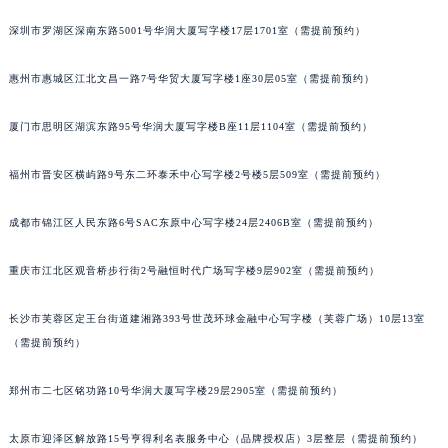
内蒙古自治区呼和浩特市玉泉区大学西街70号华润万象城写字楼（鄂尔多斯大厦）23层2326室（需提前预约）
甘肃省兰州市七里河区西津西路16号兰州中心写字楼21层2102室（需提前预约）
深圳市罗湖区深南东路5001号华润大厦写字楼17层1701室（需提前预约）
重庆市解放碑渝中区民权路28号英利国际金融中心写字楼20层01室（需提前预约）
惠州市惠城区江北文昌一路7号华贸大厦写字楼1座30层05室（需提前预约）
黑龙江省大庆市萨尔图区会战大街积家售后服务中心（需提前预约）
黑龙江省鹤岗市向阳区红军路积家售后服务中心（需提前预约）
厦门市思明区湖滨东路95号华润大厦写字楼B座11层1104室（需提前预约）
黑龙江省黑河市爱辉区中央街积家售后服务中心（需提前预约）
黑龙江省鸡西市鸡冠区红军路积家售后服务中心（需提前预约）
福州市晋安区横屿路9号东二环泰禾中心写字楼2号楼5层509室（需提前预约）
黑龙江省佳木斯市向阳区长安路积家售后服务中心（需提前预约）
成都市锦江区人民东路6号SAC东原中心写字楼24层2406B室（需提前预约）
黑龙江省牡丹江市东安区太平路积家售后服务中心（需提前预约）
黑龙江省七台河市桃山区大同街积家售后服务中心（需提前预约）
重庆市江北区观音桥步行街2号融恒时代广场写字楼9层902室（需提前预约）
黑龙江省齐齐哈尔市龙沙区龙华路积家售后服务中心（需提前预约）
黑龙江省双鸭山市尖山区新兴大街积家售后服务中心（需提前预约）
长沙市芙蓉区定王台街道建湘路393号世茂环球金融中心写字楼（芙蓉广场）10层13室
黑龙江省绥化市北林区新华街与康庄路交叉口积家售后服务中心（需提前预约）
（需提前预约）
黑龙江省伊春市伊美区通河路积家售后服务中心（需提前预约）
郑州市二七区铭功路10号华润大厦写字楼29层2905室（需提前预约）
吉林省白城市洮北区明仁南街积家售后服务中心（需提前预约）
吉林省白山市浑江区浑江大街积家售后服务中心（需提前预约）