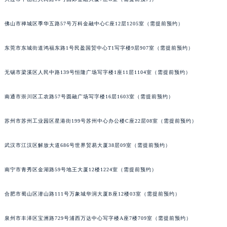
大连市中山区人民路15号国际金融大厦7层G室（需提前预约）
辽宁省盘锦市兴隆台区石油大街积家售后服务中心（需提前预约）
辽宁省铁岭市银州区南马路积家售后服务中心（需提前预约）
佛山市禅城区季华五路57号万科金融中心C座12层1205室（需提前预约）
辽宁省营口市站前区市府路与渤海大街交叉口积家售后服务中心（需提前预约）
辽宁省沈阳市沈河区中街路137号亨得利名表维修授权店1楼积家售后服务中心（需提前预约）
东莞市东城街道鸿福东路1号民盈国贸中心T1写字楼9层907室（需提前预约）
辽宁省沈阳市沈河区中街路83号亨得利名表维修授权店1楼积家售后服务中心（需提前预约）
北京市朝阳区建国门外大街甲6号华熙国际中心D座11层1102室积家售后服务中心（北京总部）（需提前预约）
无锡市梁溪区人民中路139号恒隆广场写字楼1座11层1104室（需提前预约）
北京市东城区东长安街1号王府井东方广场W3座6层602室积家售后服务中心（需提前预约）
南通市崇川区工农路57号圆融广场写字楼16层1603室（需提前预约）
河北省保定市竞秀区朝阳北大街北国先天下积家售后服务中心（需提前预约）
内蒙古自治区阿拉善盟市左旗土尔扈特大街积家售后服务中心（需提前预约）
苏州市苏州工业园区星港街199号苏州中心办公楼C座22层08室（需提前预约）
内蒙古自治区巴彦淖尔市临河区新华街积家售后服务中心（需提前预约）
内蒙古自治区包头市青山区幸福路甲3号王府井百货名表维修积家售后服务中心（需提前预约）
武汉市江汉区解放大道686号世界贸易大厦38层09室（需提前预约）
内蒙古自治区赤峰市红山区哈达街积家售后服务中心（需提前预约）
南宁市青秀区金湖路59号地王大厦12楼1224室（需提前预约）
内蒙古自治区鄂尔多斯市东胜区伊金霍洛街积家售后服务中心（需提前预约）
内蒙古自治区呼伦贝尔市海拉尔区中央街积家售后服务中心（需提前预约）
合肥市蜀山区潜山路111号万象城华润大厦B座12楼03室（需提前预约）
内蒙古自治区通辽市科尔沁区明仁大街积家售后服务中心（需提前预约）
内蒙古自治区乌海市海勃湾区人民南路积家售后服务中心（需提前预约）
泉州市丰泽区宝洲路729号浦西万达中心写字楼A座7楼709室（需提前预约）