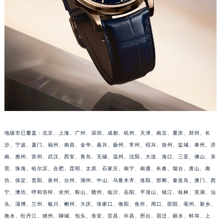
福建省宁德市蕉城区天湖东路积家售后服务中心（需提前预约）
福建省莆田市城厢区霞林街道荔华东大道积家售后服务中心（需提前预约）
福建省三明市三元区东乾二路积家售后服务中心（需提前预约）
福建省漳州市龙文区步港路积家售后服务中心（需提前预约）
江苏省常州市新北区龙锦路1590号现代传媒中心5号楼10层1008室积家售后服务中心（需提前预约）
江苏省淮安市清江浦区淮海北路积家售后服务中心（需提前预约）
江苏省连云港市海州区通灌北路积家售后服务中心（需提前预约）
江苏省南京市秦淮区中山南路1号南京中心22层22-C1-C3室积家售后服务中心（需提前预约）
江苏省宿迁市宿城区西湖路积家售后服务中心（需提前预约）
江苏省泰州市海陵区永定东路399号置地商务中心东塔（华润万象城）17层1706室积家售后服务中心（需提前预约）
地级市已覆盖：北京、上海、广州、深圳、成都、杭州、天津、南京、重庆、郑州、长
江苏省徐州市鼓楼区淮海东路29号苏宁广场IFC国际金融中心35层3508室积家售后服务中心（需提前预约）
沙、宁波、厦门、福州、南昌、金华、嘉兴、扬州、常州、绍兴、徐州、盐城、泰州、济
江苏省盐城市盐都区世纪大道5号盐城金融城写字楼1号楼16层1604室积家售后服务中心（需提前预约）
南、惠州、苏州、武汉、西安、青岛、无锡、温州、沈阳、大连、海口、三亚、佛山、东
江苏省扬州市邗江区国展路29号星耀天地写字楼1号楼18层1803室积家售后服务中心（需提前预约）
莞、珠海、哈尔滨、合肥、昆明、太原、石家庄、南宁、南通、长春、烟台、唐山、廊
坊、保定、贵阳、泉州、台州、湖州、中山、乌鲁木齐、洛阳、邯郸、秦皇岛、澳门、西
江苏省镇江市京口区中山东路积家售后服务中心（需提前预约）
宁、潍坊、呼和浩特、沧州、鞍山、赣州、临沂、岳阳、平顶山、镇江、桂林、芜湖、汕
江西省抚州市临川区赣东大道积家售后服务中心（需提前预约）
头、淄博、兰州、银川、郴州、大庆、张家口、衡阳、焦作、周口、邵阳、亳州、新乡、
江西省赣州市章贡区文清路积家售后服务中心（需提前预约）