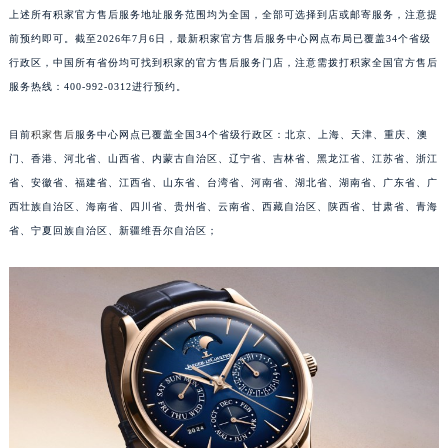
安徽省蚌埠市蚌山区淮河路积家售后服务中心（需提前预约）
上述所有积家官方售后服务地址服务范围均为全国，全部可选择到店或邮寄服务，注意提
安徽省亳州市谯城区魏武大道积家售后服务中心（需提前预约）
前预约即可。截至2026年7月6日，最新积家官方售后服务中心网点布局已覆盖34个省级
安徽省池州市贵池区长江路积家售后服务中心（需提前预约）
行政区，中国所有省份均可找到积家的官方售后服务门店，注意需拨打积家全国官方售后
安徽省滁州市琅琊区南谯北路积家售后服务中心（需提前预约）
服务热线：400-992-0312进行预约。
安徽省阜阳市颍州区颍州北路积家售后服务中心（需提前预约）
目前
积家售后
服务中心网点已覆盖全国34个省级行政区：北京、上海、天津、重庆、澳
安徽省淮北市相山区淮海路积家售后服务中心（需提前预约）
门、香港、河北省、山西省、内蒙古自治区、辽宁省、吉林省、黑龙江省、江苏省、浙江
安徽省淮南市田家庵区国庆中路积家售后服务中心（需提前预约）
省、安徽省、福建省、江西省、山东省、台湾省、河南省、湖北省、湖南省、广东省、广
安徽省黄山市屯溪区黄山西路积家售后服务中心（需提前预约）
西壮族自治区、海南省、四川省、贵州省、云南省、西藏自治区、陕西省、甘肃省、青海
安徽省六安市金安区解放中路积家售后服务中心（需提前预约）
省、宁夏回族自治区、新疆维吾尔自治区；
安徽省马鞍山市雨山区湖南西路积家售后服务中心（需提前预约）
安徽省宿州市埇桥区人民中路积家售后服务中心（需提前预约）
安徽省铜陵市铜官区石城大道积家售后服务中心（需提前预约）
安徽省芜湖市镜湖区中山路步行街积家售后服务中心（需提前预约）
安徽省宣城市宣州区叠嶂西路积家售后服务中心（需提前预约）
福建省龙岩市新罗区九一南路积家售后服务中心（需提前预约）
福建省南平市建阳区人民西路积家售后服务中心（需提前预约）