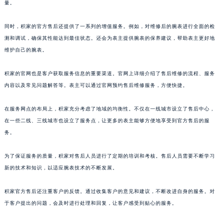
澳门特别行政区大堂区议事亭前地（新马路）积家售后服务中心（需提前预约）
量。
澳门特别行政区风顺堂区南湾大马路积家售后服务中心（需提前预约）
同时，积家的官方售后还提供了一系列的增值服务。例如，对维修后的腕表进行全面的检
澳门特别行政区花地玛堂区关闸广场积家售后服务中心（需提前预约）
测和调试，确保其性能达到最佳状态。还会为表主提供腕表的保养建议，帮助表主更好地
澳门特别行政区花王堂区大三巴商圈积家售后服务中心（需提前预约）
维护自己的腕表。
澳门特别行政区嘉模堂区官也街积家售后服务中心（需提前预约）
澳门省路氹城市金光大道积家售后服务中心（需提前预约）
积家的官网也是客户获取服务信息的重要渠道。官网上详细介绍了售后维修的流程、服务
澳门特别行政区望德堂区塔石广场积家售后服务中心（需提前预约）
内容以及常见问题解答等。表主可以通过官网预约售后维修服务，方便快捷。
福建省福州市鼓楼区五四路128-1号恒力城写字楼15层03室积家售后服务中心（需提前预约）
在服务网点的布局上，积家充分考虑了地域的均衡性。不仅在一线城市设立了售后中心，
福建省厦门市思明区湖滨东路95号万象城华润大厦B座11层1104室积家售后服务中心（需提前预约）
在一些二线、三线城市也设立了服务点，让更多的表主能够方便地享受到官方售后的服
广东省潮州市潮安区新风路与潮汕路交汇处积家售后服务中心（需提前预约）
务。
广东省广州市天河区天河路230号万菱汇国际中心A塔7层704室积家售后服务中心（需提前预约）
广东省广州市越秀区环市东路371-375号世界贸易中心大厦南塔15层1507室积家售后服务中心（需提前预约）
为了保证服务的质量，积家对售后人员进行了定期的培训和考核。售后人员需要不断学习
广东省河源市源城区越王大道积家售后服务中心（需提前预约）
新的技术和知识，以适应腕表技术的不断发展。
广东省惠州市惠城区江北文昌一路7号华贸大厦1座30层3005室积家售后服务中心（需提前预约）
积家官方售后还注重客户的反馈。通过收集客户的意见和建议，不断改进自身的服务。对
广东省江门市蓬江区广场西路积家售后服务中心（需提前预约）
于客户提出的问题，会及时进行处理和回复，让客户感受到贴心的服务。
广东省揭阳市榕城进贤门步行街积家售后服务中心（需提前预约）