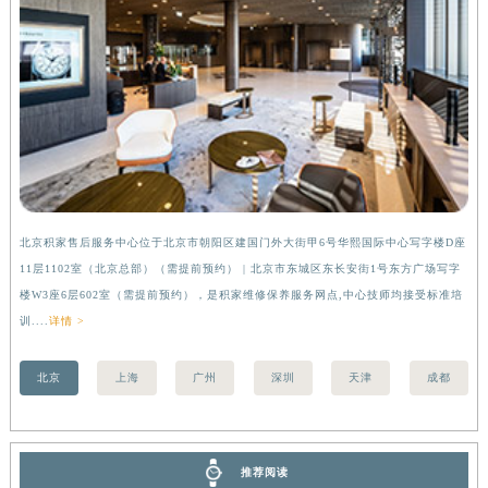
湖北省宜昌市西陵区夷陵大道与港窑路积家售后服务中心（需提前预约）
湖南省常德市武陵区人民路积家售后服务中心（需提前预约）
湖南省郴州市北湖区国庆北路积家售后服务中心（需提前预约）
湖南省衡阳市雁峰区解放路积家售后服务中心（需提前预约）
湖南省怀化市鹤城区迎丰中路积家售后服务中心（需提前预约）
湖南省娄底市娄星区长青街积家售后服务中心（需提前预约）
湖南省邵阳市双清区东风路积家售后服务中心（需提前预约）
湖南省湘潭市雨湖区莲城大道积家售后服务中心（需提前预约）
北京积家售后服务中心位于北京市朝阳区建国门外大街甲6号华熙国际中心写字楼D座
上
湖南省益阳市赫山区桃花仑路积家售后服务中心（需提前预约）
11层1102室（北京总部）（需提前预约） | 北京市东城区东长安街1号东方广场写字
（
湖南省永州市冷水滩区永州大道与中兴路交叉口积家售后服务中心（需提前预约）
楼W3座6层602室（需提前预约），是积家维修保养服务网点,中心技师均接受标准培
前
湖南省岳阳市岳阳楼区东茅岭路积家售后服务中心（需提前预约）
训....
详情 >
湖南省张家界市永定区解放路积家售后服务中心（需提前预约）
湖南省长沙市芙蓉区建湘路393号世茂环球金融中心写字楼10层1013室积家售后服务中心（需提前预约）
北京
上海
广州
深圳
天津
成都
湖南省株洲市芦淞区建设南路积家售后服务中心（需提前预约）
甘肃省白银市白银区北京路积家售后服务中心（需提前预约）
甘肃省定西市安定区解放路积家售后服务中心（需提前预约）