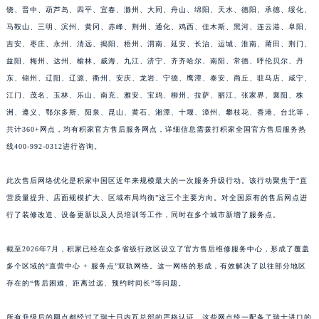
衡水、牡丹江、德州、聊城、包头、淮安、宜昌、许昌、邢台、宿迁、丽水、蚌埠、上
江西省吉安市吉州区井冈山大道积家售后服务中心（需提前预约）
饶、晋中、葫芦岛、四平、宜春、滁州、大同、舟山、绵阳、天水、德阳、承德、绥化、
江西省景德镇市珠山区珠山中路积家售后服务中心（需提前预约）
马鞍山、三明、滨州、黄冈、赤峰、荆州、通化、鸡西、佳木斯、黑河、连云港、阜阳、
江西省九江市浔阳区浔阳路积家售后服务中心（需提前预约）
吉安、枣庄、永州、清远、揭阳、梧州、渭南、延安、长治、运城、淮南、莆田、荆门、
益阳、梅州、达州、榆林、威海、九江、济宁、齐齐哈尔、南阳、常德、呼伦贝尔、丹
江西省南昌市红谷滩新区红谷中大道998号绿地双子塔（中央广场）A1座办公楼14层1407室积家售后服务中心（需提前预约）
东、锦州、辽阳、辽源、衢州、安庆、龙岩、宁德、鹰潭、泰安、商丘、驻马店、咸宁、
江西省萍乡市安源区萍安北大道与康庄路交叉口积家售后服务中心（需提前预约）
江门、茂名、玉林、乐山、南充、雅安、宝鸡、柳州、拉萨、丽江、张家界、襄阳、株
江西省上饶市信州区滨江西路积家售后服务中心（需提前预约）
洲、遵义、鄂尔多斯、阳泉、昆山、黄石、湘潭、十堰、漳州、攀枝花、香港、台北等，
江西省新余市渝水区北湖西路积家售后服务中心（需提前预约）
共计360+网点，均有积家官方售后服务网点，详细信息需拨打积家全国官方售后服务热
江西省宜春市袁州区中山中路积家售后服务中心（需提前预约）
线400-992-0312进行咨询。
江西省鹰潭市月湖区胜利东路积家售后服务中心（需提前预约）
此次售后网络优化是积家中国区近年来规模最大的一次服务升级行动。该行动聚焦于“直
山东省德州市德城区东风中路积家售后服务中心（需提前预约）
营质量提升、店面规模扩大、区域布局均衡”这三个主要方向。对全国原有的售后网点进
山东省东营市东营区济南路积家售后服务中心（需提前预约）
行了装修改造、设备更新以及人员培训等工作，同时在多个城市新增了服务点。
山东省济南市历下区经十路11111号华润中心写字楼（万象城）15层1508室积家售后服务中心（需提前预约）
山东省济宁市任城区太白楼路积家售后服务中心（需提前预约）
截至2026年7月，积家已经在众多省级行政区设立了官方售后维修服务中心，形成了覆盖
山东省莱芜市文化南路8号银座商城名表维修一楼名表维修积家售后服务中心（需提前预约）
多个区域的“直营中心 + 服务点”双轨网络。这一网络的形成，有效解决了以往部分地区
山东省临沂市兰山区解放路积家售后服务中心（需提前预约）
存在的“售后困难、距离过远、预约时间长”等问题。
山东省日照市东港区烟台路积家售后服务中心（需提前预约）