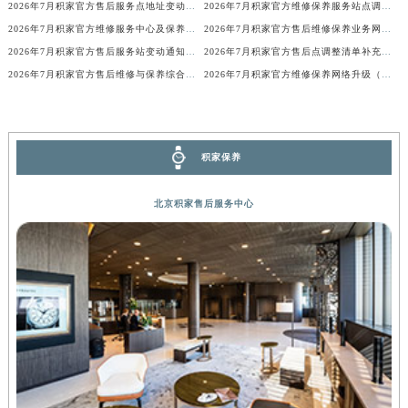
2026年7月积家官方售后服务点地址变动及新开简明补充通告
2026年7月积家官方维修保养服务站点调整补充确认说明发布
内蒙古自治区锡林郭勒盟市锡林浩特市光明街与额尔敦路交叉口积家售后服务中心（需提前预约）
2026年7月积家官方维修服务中心及保养站最新调整补充最终明细表内容
2026年7月积家官方售后维修保养业务网点重新配置补充通知文本
内蒙古自治区兴安盟市乌兰浩特市兴安大街积家售后服务中心（需提前预约）
2026年7月积家官方售后服务站变动通知（搬迁及新增）
2026年7月积家官方售后点调整清单补充版（迁址+新开业）
山西省大同市平城区迎宾街积家售后服务中心（需提前预约）
2026年7月积家官方售后维修与保养综合服务中心迁址补充最终确认文件
2026年7月积家官方维修保养网络升级（搬迁新店）公告原文内容公示
山西省晋城市城区黄华街积家售后服务中心（需提前预约）
山西省晋中市榆次区顺城街积家售后服务中心（需提前预约）
山西省临汾市尧都区解放路积家售后服务中心（需提前预约）
积家保养
山西省吕梁市离石区永宁中路与建设街交叉口积家售后服务中心（需提前预约）
山西省朔州市朔城区怡西路与鄯阳西街交汇处积家售后服务中心（需提前预约）
北京积家售后服务中心
山西省忻州市忻府区和平东街与七一南路交叉口积家售后服务中心（需提前预约）
山西省阳泉市郊区平阳东街与新城大道交叉口积家售后服务中心（需提前预约）
山西省运城市盐湖区河东街积家售后服务中心（需提前预约）
山西省长治市潞州区英雄中路积家售后服务中心（需提前预约）
山西省太原市迎泽区迎泽街道解放路15号亨得利名表维修授权店3楼积家售后服务中心（需提前预约）
天津市和平区赤峰道136号天津国际金融中心26层2603室积家售后服务中心（需提前预约）
安徽省安庆市迎江区人民路积家售后服务中心（需提前预约）
安徽省蚌埠市蚌山区淮河路积家售后服务中心（需提前预约）