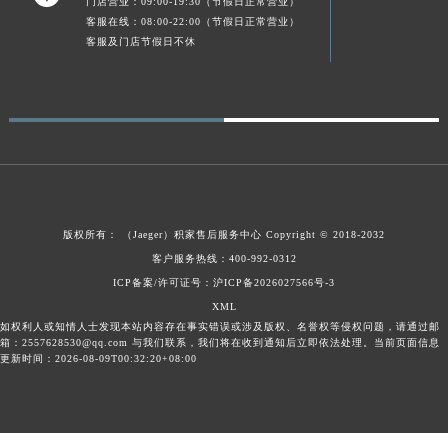
门店营业：09:00-19:30（节假日正常营业）
广东省梅州市梅江区金燕大道积家售后服务中心（需提前预约）
客服在线：08:00-22:00（节假日正常营业）
客服及门店节假日不休
广东省清远市清城区湖西路积家售后服务中心（需提前预约）
广东省汕头市龙湖区长平路积家售后服务中心（需提前预约）
广东省汕尾市城区香洲街道园林社区翠园街积家售后服务中心（需提前预约）
广东省韶关市武江区芙蓉新区与老城中心交汇处积家售后服务中心（需提前预约）
广东省深圳市罗湖区深南东路5001号华润大厦17层1701室积家售后服务中心（需提前预约）
广东省阳江市江城区东风一路积家售后服务中心（需提前预约）
广东省云浮市云城区金山路积家售后服务中心（需提前预约）
版权所有：
（Jaeger）
积家售后服务中心
Copyright © 2018-2032
广东省湛江市赤坎区观海北路积家售后服务中心（需提前预约）
客户服务热线：400-992-0312
广东省肇庆市端州区信安大道与砚都大道交汇处积家售后服务中心（需提前预约）
ICP备案/许可证号：沪ICP备2026027566号-3
广西壮族自治区百色市右江区中山二路积家售后服务中心（需提前预约）
XML
如权利人或知情人士发现本站内容存在事实错误或涉及版权、名誉权等侵权问题，请通过邮
广西壮族自治区北海市海城区北京路积家售后服务中心（需提前预约）
箱：2557628530@qq.com 与我们联系，我们将在收到通知后立即依法处理。当前页面信息
广西壮族自治区崇左市江州区石景林街道友谊大道与丽川路交汇处积家售后服务中心（需提前预约）
更新时间：2026-08-09T00:32:20+08:00
广西壮族自治区防城港市港口区金花茶大道积家售后服务中心（需提前预约）
广西壮族自治区贵港市港北区港城街道布山大道与仙衣路交叉口积家售后服务中心（需提前预约）
广西壮族自治区桂林市秀峰区红岭路积家售后服务中心（需提前预约）