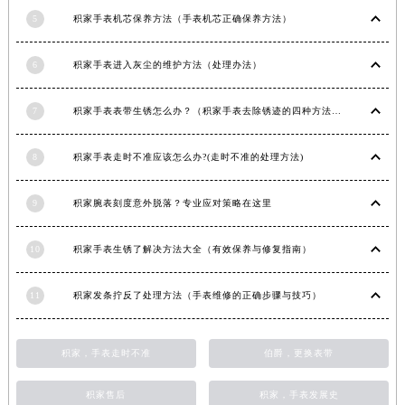
江西省景德镇市珠山区珠山中路积家售后服务中心（需提前预约）
5
积家手表机芯保养方法（手表机芯正确保养方法）
江西省九江市浔阳区浔阳路积家售后服务中心（需提前预约）
6
积家手表进入灰尘的维护方法（处理办法）
江西省南昌市红谷滩新区红谷中大道998号绿地双子塔（中央广场）A1座办公楼14层1407室积家售后服务中心（需提前预约）
江西省萍乡市安源区萍安北大道与康庄路交叉口积家售后服务中心（需提前预约）
7
积家手表表带生锈怎么办？（积家手表去除锈迹的四种方法）
江西省上饶市信州区滨江西路积家售后服务中心（需提前预约）
江西省新余市渝水区北湖西路积家售后服务中心（需提前预约）
8
积家手表走时不准应该怎么办?(走时不准的处理方法)
江西省宜春市袁州区中山中路积家售后服务中心（需提前预约）
江西省鹰潭市月湖区胜利东路积家售后服务中心（需提前预约）
9
积家腕表刻度意外脱落？专业应对策略在这里
山东省德州市德城区东风中路积家售后服务中心（需提前预约）
山东省东营市东营区济南路积家售后服务中心（需提前预约）
10
积家手表生锈了解决方法大全（有效保养与修复指南）
山东省济南市历下区经十路11111号华润中心写字楼（万象城）15层1508室积家售后服务中心（需提前预约）
山东省济宁市任城区太白楼路积家售后服务中心（需提前预约）
11
积家发条拧反了处理方法（手表维修的正确步骤与技巧）
山东省莱芜市文化南路8号银座商城名表维修一楼名表维修积家售后服务中心（需提前预约）
山东省临沂市兰山区解放路积家售后服务中心（需提前预约）
积家，手表走时不准
伯爵，更换表带
山东省日照市东港区烟台路积家售后服务中心（需提前预约）
积家售后
积家，手表发展史
山东省泰安市泰山区财源街道泰山大街积家售后服务中心（需提前预约）