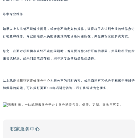
甘肃省兰州市七里河区西津西路16号兰州中心写字楼21层2102室（需提前预约）
寻求专业维修
重庆市解放碑渝中区民权路28号英利国际金融中心写字楼20层01室（需提前预约）
黑龙江省大庆市萨尔图区会战大街积家售后服务中心（需提前预约）
如果以上方法都不能解决问题，或者您不确定如何操作，建议将手表送到专业的维修点进
黑龙江省鹤岗市向阳区红军路积家售后服务中心（需提前预约）
行检查和维修。专业的维修人员能够更准确地诊断问题所在，并提供相应的解决方案。
黑龙江省黑河市爱辉区中央街积家售后服务中心（需提前预约）
黑龙江省鸡西市鸡冠区红军路积家售后服务中心（需提前预约）
总之，在面对积家腕表表针不走的问题时，首先要冷静分析可能的原因，并采取相应的措
黑龙江省佳木斯市向阳区长安路积家售后服务中心（需提前预约）
施尝试解决。如果问题依然存在，则寻求专业帮助是最佳选择。
黑龙江省牡丹江市东安区太平路积家售后服务中心（需提前预约）
黑龙江省七台河市桃山区大同街积家售后服务中心（需提前预约）
以上就是
福州积家维修服务中心
为您分享的精彩内容。如果您还有其他关于积家手表维护
黑龙江省齐齐哈尔市龙沙区龙华路积家售后服务中心（需提前预约）
和保养的问题，可以拨打页面400电话进行咨询，我们将竭诚为您服务。
黑龙江省双鸭山市尖山区新兴大街积家售后服务中心（需提前预约）
黑龙江省绥化市北林区新华街与康庄路交叉口积家售后服务中心（需提前预约）
黑龙江省伊春市伊美区通河路积家售后服务中心（需提前预约）
吉林省白城市洮北区明仁南街积家售后服务中心（需提前预约）
吉林省白山市浑江区浑江大街积家售后服务中心（需提前预约）
积家服务中心
吉林省吉林市船营区河南街积家售后服务中心（需提前预约）