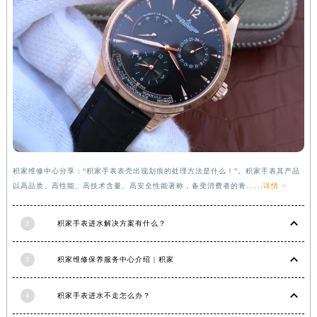
福建省莆田市城厢区霞林街道荔华东大道积家售后服务中心（需提前预约）
福建省三明市三元区东乾二路积家售后服务中心（需提前预约）
福建省漳州市龙文区步港路积家售后服务中心（需提前预约）
江苏省常州市新北区龙锦路1590号现代传媒中心5号楼10层1008室积家售后服务中心（需提前预约）
江苏省淮安市清江浦区淮海北路积家售后服务中心（需提前预约）
江苏省连云港市海州区通灌北路积家售后服务中心（需提前预约）
江苏省南京市秦淮区中山南路1号南京中心22层22-C1-C3室积家售后服务中心（需提前预约）
江苏省宿迁市宿城区西湖路积家售后服务中心（需提前预约）
积家维修中心分享：“积家手表表壳出现划痕的处理方法是什么！”。积家手表其产品
江苏省泰州市海陵区永定东路399号置地商务中心东塔（华润万象城）17层1706室积家售后服务中心（需提前预约）
以高品质、高性能、高技术含量、高安全性能著称，备受消费者的青......
详情 >
江苏省徐州市鼓楼区淮海东路29号苏宁广场IFC国际金融中心35层3508室积家售后服务中心（需提前预约）
江苏省盐城市盐都区世纪大道5号盐城金融城写字楼1号楼16层1604室积家售后服务中心（需提前预约）
2
积家手表进水解决方案有什么？
江苏省扬州市邗江区国展路29号星耀天地写字楼1号楼18层1803室积家售后服务中心（需提前预约）
江苏省镇江市京口区中山东路积家售后服务中心（需提前预约）
3
积家维修保养服务中心介绍 | 积家
江西省抚州市临川区赣东大道积家售后服务中心（需提前预约）
江西省赣州市章贡区文清路积家售后服务中心（需提前预约）
4
积家手表进水不走怎么办？
江西省吉安市吉州区井冈山大道积家售后服务中心（需提前预约）