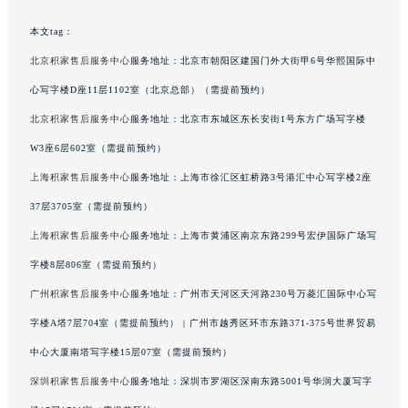
吉林省辽源市龙山区人民大街积家售后服务中心（需提前预约）
本文tag：
吉林省梅河口市新华街道梅河大街积家售后服务中心（需提前预约）
北京积家售后服务中心
服务地址：北京市朝阳区建国门外大街甲6号华熙国际中
吉林省四平市铁东区紫气大路与南九经街交汇处积家售后服务中心（需提前预约）
心写字楼D座11层1102室（北京总部）（需提前预约）
吉林省松原市宁江区五环大街积家售后服务中心（需提前预约）
北京积家售后服务中心
服务地址：北京市东城区东长安街1号东方广场写字楼
吉林省通化市东昌区环通乡江南大街积家售后服务中心（需提前预约）
吉林省延边市延吉市解放路积家售后服务中心（需提前预约）
W3座6层602室（需提前预约）
辽宁省鞍山市铁东区站前街积家售后服务中心（需提前预约）
上海积家售后服务中心
服务地址：上海市徐汇区虹桥路3号港汇中心写字楼2座
辽宁省本溪市平山区胜利路积家售后服务中心（需提前预约）
37层3705室（需提前预约）
辽宁省朝阳市双塔区新华路积家售后服务中心（需提前预约）
上海积家售后服务中心
服务地址：上海市黄浦区南京东路299号宏伊国际广场写
辽宁省丹东市振兴区七经街积家售后服务中心（需提前预约）
字楼8层806室（需提前预约）
辽宁省抚顺市新抚区东一路积家售后服务中心（需提前预约）
广州积家售后服务中心
服务地址：广州市天河区天河路230号万菱汇国际中心写
辽宁省阜新市海州区解放大街积家售后服务中心（需提前预约）
字楼A塔7层704室（需提前预约） | 广州市越秀区环市东路371-375号世界贸易
辽宁省葫芦岛市连山区中央路积家售后服务中心（需提前预约）
辽宁省锦州市古塔区中央大街积家售后服务中心（需提前预约）
中心大厦南塔写字楼15层07室（需提前预约）
辽宁省辽阳市白塔区新运大街积家售后服务中心（需提前预约）
深圳积家售后服务中心
服务地址：深圳市罗湖区深南东路5001号华润大厦写字
辽宁省盘锦市兴隆台区石油大街积家售后服务中心（需提前预约）