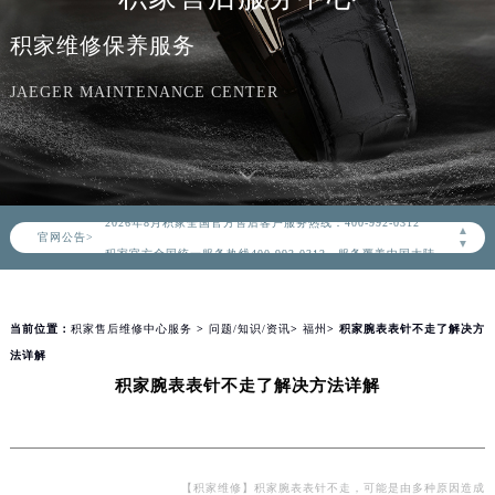
积家维修保养服务
JAEGER MAINTENANCE CENTER
2026年8月积家中国区售后服务网络优化升级公告
2026年8月积家全国官方售后客户服务热线：400-992-0312
▲
官网公告>
积家官方全国统一服务热线400-992-0312，服务覆盖中国大陆、香港、澳门、台湾全部区域（非大陆需加拨“+86”）
▼
2026年8月积家售后服务中心最新网点地址：
北京市朝阳区建国门外大街甲6号华熙国际中心写字楼D座11层1102室（北京总部）（需提前预约）
当前位置：
积家售后维修中心服务
>
问题/知识/资讯
>
福州
> 积家腕表表针不走了解决方
北京市东城区东长安街1号东方广场写字楼W3座6层602室（需提前预约）
法详解
天津市和平区赤峰道136号天津国际金融中心写字楼26层2603室（需提前预约）
积家腕表表针不走了解决方法详解
上海市徐汇区虹桥路3号港汇中心写字楼2座37层3705室（需提前预约）
上海市黄浦区南京东路299号宏伊国际广场写字楼8层806室（需提前预约）
南京市秦淮区中山南路1号（新街口）南京中心写字楼22层C1-1室（需提前预约）
常州市新北区龙锦路1590号现代传媒中心写字楼5号楼10层1008室（需提前预约）
【积家维修】积家腕表表针不走，可能是由多种原因造成