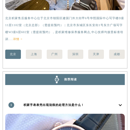
安徽省亳州市谯城区魏武大道积家售后服务中心（需提前预约）
安徽省池州市贵池区长江路积家售后服务中心（需提前预约）
北京积家售后服务中心位于北京市朝阳区建国门外大街甲6号华熙国际中心写字楼D座
上
安徽省滁州市琅琊区南谯北路积家售后服务中心（需提前预约）
11层1102室（北京总部）（需提前预约） | 北京市东城区东长安街1号东方广场写字
（
安徽省阜阳市颍州区颍州北路积家售后服务中心（需提前预约）
楼W3座6层602室（需提前预约），是积家维修保养服务网点,中心技师均接受标准培
前
安徽省淮北市相山区淮海路积家售后服务中心（需提前预约）
训....
详情 >
安徽省淮南市田家庵区国庆中路积家售后服务中心（需提前预约）
北京
上海
广州
深圳
天津
成都
安徽省黄山市屯溪区黄山西路积家售后服务中心（需提前预约）
安徽省六安市金安区解放中路积家售后服务中心（需提前预约）
安徽省马鞍山市雨山区湖南西路积家售后服务中心（需提前预约）
安徽省宿州市埇桥区人民中路积家售后服务中心（需提前预约）
推荐阅读
安徽省铜陵市铜官区石城大道积家售后服务中心（需提前预约）
安徽省芜湖市镜湖区中山路步行街积家售后服务中心（需提前预约）
安徽省宣城市宣州区叠嶂西路积家售后服务中心（需提前预约）
1
积家手表表壳出现划痕的处理方法是什么！
福建省龙岩市新罗区九一南路积家售后服务中心（需提前预约）
福建省南平市建阳区人民西路积家售后服务中心（需提前预约）
福建省宁德市蕉城区天湖东路积家售后服务中心（需提前预约）