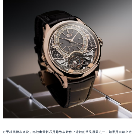
福州市鼓楼区五四路128-1号恒力城写字楼15层03室（需提前预约）
成都市锦江区人民东路6号SAC东原中心写字楼24层2406B室（需提前预约）
重庆市江北区观音桥步行街2号融恒时代广场写字楼9层902室（需提前预约）
长沙市芙蓉区定王台街道建湘路393号世茂环球金融中心写字楼（芙蓉广场）10层13室（需提前预约）
郑州市二七区铭功路10号华润大厦写字楼29层2905室（需提前预约）
太原市迎泽区解放路15号亨得利名表服务中心（品牌授权店）3层整层（需提前预约）
沈阳市沈河区中街路137号亨得利名表服务中心（品牌授权店）1层整层（需提前预约）
沈阳市沈河区中街路83号亨得利名表服务中心（品牌授权店）1层整层（需提前预约）
乌鲁木齐市天山区红山路26号时代广场（CCMALL）C座17层17-B（需提前预约）
温州市鹿城区锦绣路1067号置信广场10层1015室（需提前预约）
哈尔滨市道里区友谊西路600号富力中心T2座写字楼29层03室（需提前预约）
大连市中山区人民路15号国际金融大厦7层G室（需提前预约）
佛山市禅城区季华五路57号万科金融中心C座12层1205室（需提前预约）
东莞市东城街道鸿福东路1号民盈国贸中心T1写字楼9层907室（需提前预约）
无锡市梁溪区人民中路139号恒隆广场写字楼1座11层1104室（需提前预约）
对于机械腕表来说，电池电量耗尽是导致表针停止运转的常见原因之一。如果是自动上链
南通市崇川区工农路57号圆融广场写字楼16层1603室（需提前预约）