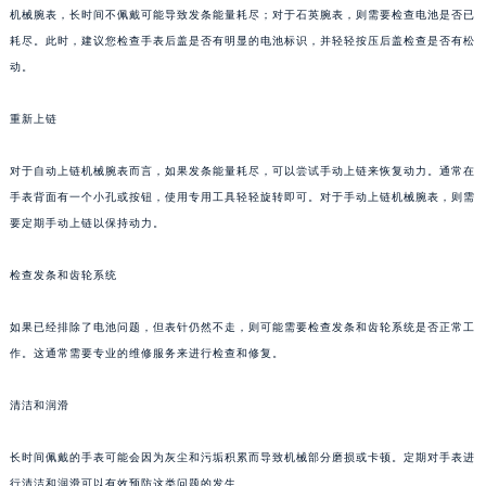
机械腕表，长时间不佩戴可能导致发条能量耗尽；对于石英腕表，则需要检查电池是否已
苏州市苏州工业园区星港街199号苏州中心办公楼C座22层08室（需提前预约）
耗尽。此时，建议您检查手表后盖是否有明显的电池标识，并轻轻按压后盖检查是否有松
武汉市江汉区解放大道686号世界贸易大厦38层09室（需提前预约）
动。
南宁市青秀区金湖路59号地王大厦12楼1224室（需提前预约）
合肥市蜀山区潜山路111号万象城华润大厦B座12楼03室（需提前预约）
重新上链
泉州市丰泽区宝洲路729号浦西万达中心写字楼A座7楼709室（需提前预约）
对于自动上链机械腕表而言，如果发条能量耗尽，可以尝试手动上链来恢复动力。通常在
青岛市南区山东路6号华润大厦B座22层04室（需提前预约）
手表背面有一个小孔或按钮，使用专用工具轻轻旋转即可。对于手动上链机械腕表，则需
烟台市芝罘区胜利路139号万达金融中心A座907室（需提前预约）
要定期手动上链以保持动力。
长春市朝阳区西安大路727号中银大厦A座(旺进大厦)18层09室（需提前预约）
贵阳市南明区都司高架桥路33号亨特国际金融中心14楼14D（需提前预约）
检查发条和齿轮系统
昆明市盘龙区北京路928号同德昆明广场写字楼10层06室（需提前预约）
石家庄市长安区中山东路39号勒泰中心写字楼B座13层07室（需提前预约）
如果已经排除了电池问题，但表针仍然不走，则可能需要检查发条和齿轮系统是否正常工
作。这通常需要专业的维修服务来进行检查和修复。
西安市碑林区南关正街88号华侨城长安国际中心E座6楼10室（需提前预约）
海口市龙华区金贸东路5号海口华润大厦B座17层1707室（需提前预约）
清洁和润滑
唐山市路南区新华东道100号万达广场写字楼A座10层1002室（需提前预约）
台州市椒江区东海大道1800号腾达中心东1幢20楼2002室（需提前预约）
长时间佩戴的手表可能会因为灰尘和污垢积累而导致机械部分磨损或卡顿。定期对手表进
内蒙古自治区呼和浩特市玉泉区大学西街70号华润万象城写字楼（鄂尔多斯大厦）23层2326室（需提前预约）
行清洁和润滑可以有效预防这类问题的发生。