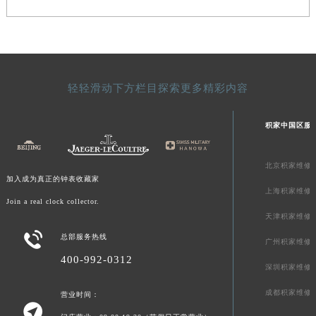
澳门特别行政区风顺堂区南湾大马路积家售后服务中心（需提前预约）
澳门特别行政区花地玛堂区关闸广场积家售后服务中心（需提前预约）
澳门特别行政区花王堂区大三巴商圈积家售后服务中心（需提前预约）
澳门特别行政区嘉模堂区官也街积家售后服务中心（需提前预约）
轻轻滑动下方栏目探索更多精彩内容
澳门省路氹城市金光大道积家售后服务中心（需提前预约）
澳门特别行政区望德堂区塔石广场积家售后服务中心（需提前预约）
积家中国区服
福建省福州市鼓楼区五四路128-1号恒力城写字楼15层03室积家售后服务中心（需提前预约）
福建省厦门市思明区湖滨东路95号万象城华润大厦B座11层1104室积家售后服务中心（需提前预约）
北京积家维修
广东省潮州市潮安区新风路与潮汕路交汇处积家售后服务中心（需提前预约）
加入成为真正的钟表收藏家
广东省广州市天河区天河路230号万菱汇国际中心A塔7层704室积家售后服务中心（需提前预约）
上海积家维修
Join a real clock collector.
广东省广州市越秀区环市东路371-375号世界贸易中心大厦南塔15层1507室积家售后服务中心（需提前预约）
天津积家维修
广东省河源市源城区越王大道积家售后服务中心（需提前预约）

总部服务热线
广州积家维修
广东省惠州市惠城区江北文昌一路7号华贸大厦1座30层3005室积家售后服务中心（需提前预约）
400-992-0312
深圳积家维修
广东省江门市蓬江区广场西路积家售后服务中心（需提前预约）
广东省揭阳市榕城进贤门步行街积家售后服务中心（需提前预约）
成都积家维修
营业时间：

广东省茂名市电白区水东街道迎宾大道积家售后服务中心（需提前预约）