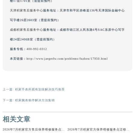
楼17层1701室（需提前预约）
辽宁省铁岭市银州区南马路积家售后服务中心（需提前预约）
天津积家售后服务中心
服务地址：天津市和平区赤峰道136号天津国际金融中心
辽宁省营口市站前区市府路与渤海大街交叉口积家售后服务中心（需提前预约）
写字楼26层2603室（需提前预约）
辽宁省沈阳市沈河区中街路137号亨得利名表维修授权店1楼积家售后服务中心（需提前预约）
成都积家售后服务中心
服务地址：成都市锦江区人民东路6号SAC东原中心写字
辽宁省沈阳市沈河区中街路83号亨得利名表维修授权店1楼积家售后服务中心（需提前预约）
楼24层2406B室（需提前预约）
北京市朝阳区建国门外大街甲6号华熙国际中心D座11层1102室积家售后服务中心（北京总部）（需提前预约）
北京市东城区东长安街1号王府井东方广场W3座6层602室积家售后服务中心（需提前预约）
服务专线：
400-992-0312
河北省保定市竞秀区朝阳北大街北国先天下积家售后服务中心（需提前预约）
本页链接：
http://www.jaegerfw.com/problems/fuzhou/17950.html
内蒙古自治区阿拉善盟市左旗土尔扈特大街积家售后服务中心（需提前预约）
内蒙古自治区巴彦淖尔市临河区新华街积家售后服务中心（需提前预约）
内蒙古自治区包头市青山区幸福路甲3号王府井百货名表维修积家售后服务中心（需提前预约）
上一篇:
积家手表外观有划痕解决技巧推荐
内蒙古自治区赤峰市红山区哈达街积家售后服务中心（需提前预约）
内蒙古自治区鄂尔多斯市东胜区伊金霍洛街积家售后服务中心（需提前预约）
下一篇:
积家腕表偷停解决方法集锦
内蒙古自治区呼伦贝尔市海拉尔区中央街积家售后服务中心（需提前预约）
内蒙古自治区通辽市科尔沁区明仁大街积家售后服务中心（需提前预约）
相关文章
内蒙古自治区乌海市海勃湾区人民南路积家售后服务中心（需提前预约）
2026年7月积家官方售后保养维修服务点迁址与新增网点正式说明对外发布
2026年7月积家官方保养维修服务点迁移与新设网点补充完整版文件定稿
内蒙古自治区乌兰察布市集宁区恩和大街积家售后服务中心（需提前预约）