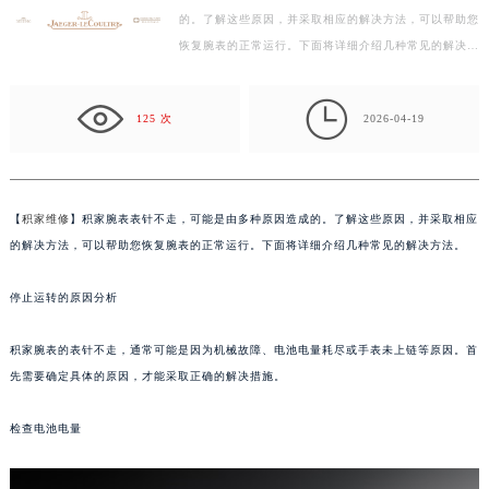
的。了解这些原因，并采取相应的解决方法，可以帮助您
徐州市鼓楼区淮海东路29号苏宁广场IFC国际金融中心写字楼35层3508室（需提前预约）
恢复腕表的正常运行。下面将详细介绍几种常见的解决方
扬州市邗江区国展路29号星耀天地写字楼1号楼18层1803室（需提前预约）
法。 停止运转的原因分析 积家腕表的表针不走，通常…
盐城市盐都区世纪大道5号盐城金融城写字楼1号楼16层1604室（需提前预约）

泰州市海陵区永定东路399号置地商务中心东塔写字楼（华润万象城）17层1706室（需提前预约）
125 次
2026-04-19
宁波市江北区大闸南路500号来福士广场办公楼20层2009室（需提前预约）
杭州市上城区钱江路1366号华润大厦写字楼A座5层503-5室（需提前预约）
金华市金东区东市南街777号金华万达广场写字楼4号楼22层2209室（需提前预约）
【
积家维修
】积家腕表表针不走，可能是由多种原因造成的。了解这些原因，并采取相应
绍兴市越城区胜利东路379号世茂天际中心写字楼8层805室（需提前预约）
的解决方法，可以帮助您恢复腕表的正常运行。下面将详细介绍几种常见的解决方法。
嘉兴市南湖区广益路705号嘉兴世界贸易中心写字楼A座13层1304室（需提前预约）
南昌市红谷滩新区红谷中大道998号绿地双子塔（中央广场）A1座办公楼14层07室（需提前预约）
停止运转的原因分析
济南市历下区经十路11111号华润中心写字楼（万象城）15层1508室（需提前预约）
积家腕表的表针不走，通常可能是因为机械故障、电池电量耗尽或手表未上链等原因。首
广州市天河区天河路230号万菱汇国际中心写字楼A塔7层704室（需提前预约）
先需要确定具体的原因，才能采取正确的解决措施。
广州市越秀区环市东路371-375号世界贸易中心大厦南塔写字楼15层07室（需提前预约）
深圳市罗湖区深南东路5001号华润大厦写字楼17层1701室（需提前预约）
检查电池电量
惠州市惠城区江北文昌一路7号华贸大厦写字楼1座30层05室（需提前预约）
厦门市思明区湖滨东路95号华润大厦写字楼B座11层1104室（需提前预约）