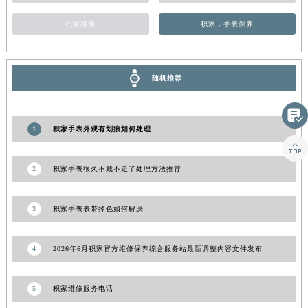
山东省威海市环翠区新威海路89号振华商厦一楼名表维修积家售后服务中心（需提前预约）
积家维修
积家，手表保养
山东省潍坊市奎文区东风东街积家售后服务中心（需提前预约）
山东省枣庄市滕州市北辛路与善国路交叉口积家售后服务中心（需提前预约）
山东省淄博市张店区金晶大道积家售后服务中心（需提前预约）
随机推荐
上海市黄浦区南京东路299号宏伊国际广场写字楼8层806室积家售后服务中心（需提前预约）
上海市徐汇区虹桥路3号港汇中心2座37层3705室积家售后服务中心（需提前预约）

浙江省杭州市上城区钱江路1366号华润大厦A座5层503-5室积家售后服务中心（需提前预约）
1
积家手表外观有划痕如何处理

浙江省湖州市吴兴区劳动路积家售后服务中心（需提前预约）
浙江省嘉兴市南湖区广益路705号嘉兴世界贸易中心A座13层1304室积家售后服务中心（需提前预约）
2
积家手表很久不戴不走了处理方法推荐
浙江省金华市金东区东市南街777号金华万达广场4号楼22楼2209室积家售后服务中心（需提前预约）
浙江省丽水市莲都区解放街积家售后服务中心（需提前预约）
3
积家手表表带掉色如何解决
浙江省宁波市江北区大闸南路500号来福士广场办公楼20层2009室积家售后服务中心（需提前预约）
浙江省衢州市柯城区上街积家售后服务中心（需提前预约）
4
2026年6月积家官方维修保养综合服务站最新调整内容文件发布
浙江省绍兴市越城区胜利东路379号世茂天际中心写字楼8层805室积家售后服务中心（需提前预约）
浙江省舟山市定海区解放东路积家售后服务中心（需提前预约）
5
积家维修服务电话
澳门特别行政区大堂区议事亭前地（新马路）积家售后服务中心（需提前预约）