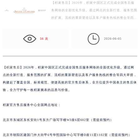
【积家售后】2026年，积家中国区正式完成全国售后服
徐州市鼓楼区淮海东路29号苏宁广场IFC国际金融中心写字楼35层3508室（需提前预约）
务网络的全面优化升级。通过网点的全新打造、服务范围
扬州市邗江区国展路29号星耀天地写字楼1号楼18层1803室（需提前预约）
的扩展、流程的重新塑造以及客户服务热线的整合等四大
盐城市盐都区世纪大道5号盐城金融城写字楼1号楼16层1604室（需提前预约）
举措，构建起了覆盖全国、标准规范、便捷高效的官方
泰州市海陵区永定东路399号置地商务中心东塔写字楼（华润万象城）17层1706室（需提前预约）
售…

56 次
2026-06-05
宁波市江北区大闸南路500号来福士广场办公楼20层2009室（需提前预约）
杭州市上城区钱江路1366号华润大厦写字楼A座5层503-5室（需提前预约）
金华市金东区东市南街777号金华万达广场写字楼4号楼22层2209室（需提前预约）
绍兴市越城区胜利东路379号世茂天际中心写字楼8层805室（需提前预约）
【
积家售后
】2026年，积家中国区正式完成全国售后服务网络的全面优化升级。通过网
点的全新打造、服务范围的扩展、流程的重新塑造以及客户服务热线的整合等四大举措，
嘉兴市南湖区广益路705号嘉兴世界贸易中心写字楼A座13层1304室（需提前预约）
构建起了覆盖全国、标准规范、便捷高效的官方售后体系，全方位提升中国表主的售后体
南昌市红谷滩新区红谷中大道998号绿地双子塔（中央广场）A1座办公楼14层07室（需提前预约）
验，全力守护每一枚积家腕表的品质与价值。
济南市历下区经十路11111号华润中心写字楼（万象城）15层1508室（需提前预约）
广州市天河区天河路230号万菱汇国际中心写字楼A塔7层704室（需提前预约）
积家官方售后服务中心全国网点地址：
广州市越秀区环市东路371-375号世界贸易中心大厦南塔写字楼15层07室（需提前预约）
深圳市罗湖区深南东路5001号华润大厦写字楼17层1701室（需提前预约）
北京市东城区东长安街1号东方广场写字楼W3座6层602室（需提前预约）
惠州市惠城区江北文昌一路7号华贸大厦写字楼1座30层05室（需提前预约）
北京市朝阳区建国门外大街甲6号华熙国际中心写字楼D座11层1102室（需提前预约）
厦门市思明区湖滨东路95号华润大厦写字楼B座11层1104室（需提前预约）