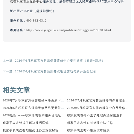
成都积家售后服务中心
服务地址：成都市锦江区人民东路6号SAC东原中心写字
香港特别行政区金钟区中西区金钟道积家售后服务中心（需提前预约）
楼24层2406B室（需提前预约）
香港特别行政区九龙区油尖旺区弥敦道积家售后服务中心（需提前预约）
服务专线：
400-992-0312
香港特别行政区铜锣湾区湾仔区轩尼诗道积家售后服务中心（需提前预约）
本页链接：
http://www.jaegerfw.com/problems/dongguan/19930.html
河南省安阳市文峰区解放大道积家售后服务中心（需提前预约）
河南省鹤壁市淇滨区九州路积家售后服务中心（需提前预约）
河南省济源市沁园街道济水大道积家售后服务中心（需提前预约）
河南省焦作市解放区解放路积家售后服务中心（需提前预约）
上一篇:
2026年6月积家官方售后保养维修中心变动速查（搬迁+新增）
河南省开封市鼓楼区中山路积家售后服务中心（需提前预约）
下一篇:
2026年6月积家官方售后服务点地址变动与新开业全记录
河南省洛阳市西工区中州中路与解放路交叉口积家售后服务中心（需提前预约）
河南省漯河市源汇区交通路积家售后服务中心（需提前预约）
相关文章
河南省南阳市宛城区范蠡东路与南都路交叉口积家售后服务中心（需提前预约）
河南省平顶山市卫东区建设路积家售后服务中心（需提前预约）
2026年7月积家官方保养维修网络更新（含搬迁与新增店面）
2026年7月积家官方售后维修与保养综合服务中心迁址补充最终版定稿发布
河南省濮阳市大华龙区开州路绿城路交叉口积家售后服务中心（需提前预约）
2026年6月积家官方保养维修网络更新补充最终版（含搬迁新增店面）
2026年6月积家官方保养服务中心及维修点迁移新设补充公告原文发布
河南省三门峡市湖滨区和平路积家售后服务中心（需提前预约）
2026最新jaeger积家名表客户服务点地址调研报告
积家腕表表针不走了处理办法深度解析
积家手表表针掉了解决技巧详解
积家手表表带过长处理办法汇总
河南省商丘市梁园区神火大道积家售后服务中心（需提前预约）
积家手表表盘有划痕处理办法深度解析
积家手表走时不准应该咋解决
河南省新乡市红旗区人民路积家售后服务中心（需提前预约）