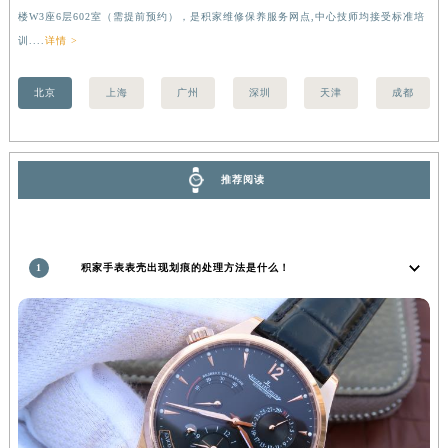
楼W3座6层602室（需提前预约），是积家维修保养服务网点,中心技师均接受标准培
前
湖南省常德市武陵区人民路积家售后服务中心（需提前预约）
训....
详情 >
湖南省郴州市北湖区国庆北路积家售后服务中心（需提前预约）
湖南省衡阳市雁峰区解放路积家售后服务中心（需提前预约）
北京
上海
广州
深圳
天津
成都
湖南省怀化市鹤城区迎丰中路积家售后服务中心（需提前预约）
湖南省娄底市娄星区长青街积家售后服务中心（需提前预约）
湖南省邵阳市双清区东风路积家售后服务中心（需提前预约）
推荐阅读
湖南省湘潭市雨湖区莲城大道积家售后服务中心（需提前预约）
湖南省益阳市赫山区桃花仑路积家售后服务中心（需提前预约）
湖南省永州市冷水滩区永州大道与中兴路交叉口积家售后服务中心（需提前预约）
1
积家手表表壳出现划痕的处理方法是什么！
湖南省岳阳市岳阳楼区东茅岭路积家售后服务中心（需提前预约）
湖南省张家界市永定区解放路积家售后服务中心（需提前预约）
湖南省长沙市芙蓉区建湘路393号世茂环球金融中心写字楼10层1013室积家售后服务中心（需提前预约）
湖南省株洲市芦淞区建设南路积家售后服务中心（需提前预约）
甘肃省白银市白银区北京路积家售后服务中心（需提前预约）
甘肃省定西市安定区解放路积家售后服务中心（需提前预约）
甘肃省敦煌市沙州镇阳关中路积家售后服务中心（需提前预约）