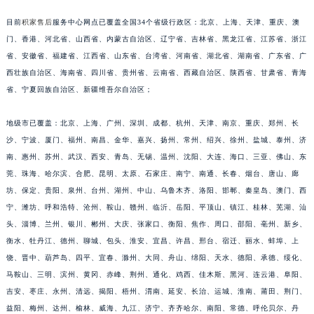
安徽省亳州市谯城区魏武大道积家售后服务中心（需提前预约）
目前
积家售后
服务中心网点已覆盖全国34个省级行政区：北京、上海、天津、重庆、澳
安徽省池州市贵池区长江路积家售后服务中心（需提前预约）
门、香港、河北省、山西省、内蒙古自治区、辽宁省、吉林省、黑龙江省、江苏省、浙江
安徽省滁州市琅琊区南谯北路积家售后服务中心（需提前预约）
省、安徽省、福建省、江西省、山东省、台湾省、河南省、湖北省、湖南省、广东省、广
安徽省阜阳市颍州区颍州北路积家售后服务中心（需提前预约）
西壮族自治区、海南省、四川省、贵州省、云南省、西藏自治区、陕西省、甘肃省、青海
省、宁夏回族自治区、新疆维吾尔自治区；
安徽省淮北市相山区淮海路积家售后服务中心（需提前预约）
安徽省淮南市田家庵区国庆中路积家售后服务中心（需提前预约）
地级市已覆盖：北京、上海、广州、深圳、成都、杭州、天津、南京、重庆、郑州、长
安徽省黄山市屯溪区黄山西路积家售后服务中心（需提前预约）
沙、宁波、厦门、福州、南昌、金华、嘉兴、扬州、常州、绍兴、徐州、盐城、泰州、济
安徽省六安市金安区解放中路积家售后服务中心（需提前预约）
南、惠州、苏州、武汉、西安、青岛、无锡、温州、沈阳、大连、海口、三亚、佛山、东
安徽省马鞍山市雨山区湖南西路积家售后服务中心（需提前预约）
莞、珠海、哈尔滨、合肥、昆明、太原、石家庄、南宁、南通、长春、烟台、唐山、廊
安徽省宿州市埇桥区人民中路积家售后服务中心（需提前预约）
坊、保定、贵阳、泉州、台州、湖州、中山、乌鲁木齐、洛阳、邯郸、秦皇岛、澳门、西
宁、潍坊、呼和浩特、沧州、鞍山、赣州、临沂、岳阳、平顶山、镇江、桂林、芜湖、汕
安徽省铜陵市铜官区石城大道积家售后服务中心（需提前预约）
头、淄博、兰州、银川、郴州、大庆、张家口、衡阳、焦作、周口、邵阳、亳州、新乡、
安徽省芜湖市镜湖区中山路步行街积家售后服务中心（需提前预约）
衡水、牡丹江、德州、聊城、包头、淮安、宜昌、许昌、邢台、宿迁、丽水、蚌埠、上
安徽省宣城市宣州区叠嶂西路积家售后服务中心（需提前预约）
饶、晋中、葫芦岛、四平、宜春、滁州、大同、舟山、绵阳、天水、德阳、承德、绥化、
福建省龙岩市新罗区九一南路积家售后服务中心（需提前预约）
马鞍山、三明、滨州、黄冈、赤峰、荆州、通化、鸡西、佳木斯、黑河、连云港、阜阳、
福建省南平市建阳区人民西路积家售后服务中心（需提前预约）
吉安、枣庄、永州、清远、揭阳、梧州、渭南、延安、长治、运城、淮南、莆田、荆门、
福建省宁德市蕉城区天湖东路积家售后服务中心（需提前预约）
益阳、梅州、达州、榆林、威海、九江、济宁、齐齐哈尔、南阳、常德、呼伦贝尔、丹