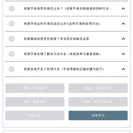
青海省果洛藏族自治州玛沁县团结路积家售后服务中心（需提前预约）
7
积家手表表带生锈怎么办？（积家手表去除锈迹的四种方法）
青海省海北藏族自治州海晏县将军路积家售后服务中心（需提前预约）
青海省海东市乐都区滨河路积家售后服务中心（需提前预约）
8
积家手表走时不准应该怎么办?(走时不准的处理方法)
青海省海南藏族自治州共和县青海湖大街积家售后服务中心（需提前预约）
9
积家腕表刻度意外脱落？专业应对策略在这里
青海省海西蒙古族藏族自治州德令哈市柴达木路积家售后服务中心（需提前预约）
青海省黄南藏族自治州同仁市德合隆路积家售后服务中心（需提前预约）
10
积家手表生锈了解决方法大全（有效保养与修复指南）
青海省西宁市城西区海湖新区西关大道积家售后服务中心（需提前预约）
青海省玉树藏族自治州结古镇胜利路积家售后服务中心（需提前预约）
11
积家发条拧反了处理方法（手表维修的正确步骤与技巧）
陕西省安康市汉滨区金州路积家售后服务中心（需提前预约）
陕西省宝鸡市渭滨区经二路积家售后服务中心（需提前预约）
积家，手表保养
积家，手表发展史
陕西省汉中市汉台区北大街积家售后服务中心（需提前预约）
陕西省商洛市商州区州城街积家售后服务中心（需提前预约）
伯爵，更换表带
积家，手表走时不准
陕西省铜川市王益区红旗街积家售后服务中心（需提前预约）
陕西省渭南市临渭区东风大街积家售后服务中心（需提前预约）
积家维修
积家售后
陕西省咸阳市秦都区沣西新城统一西路与白马河路交汇处积家售后服务中心（需提前预约）
陕西省延安市宝塔区中心街积家售后服务中心（需提前预约）