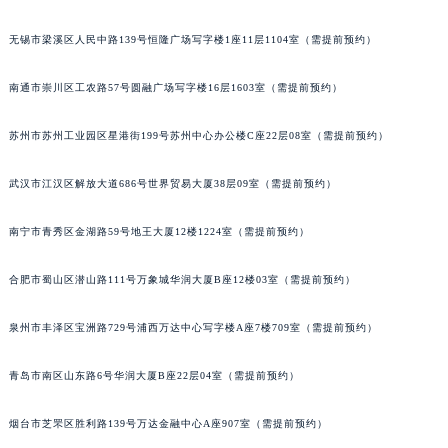
辽宁省铁岭市银州区南马路积家售后服务中心（需提前预约）
无锡市梁溪区人民中路139号恒隆广场写字楼1座11层1104室（需提前预约）
辽宁省营口市站前区市府路与渤海大街交叉口积家售后服务中心（需提前预约）
辽宁省沈阳市沈河区中街路137号亨得利名表维修授权店1楼积家售后服务中心（需提前预约）
南通市崇川区工农路57号圆融广场写字楼16层1603室（需提前预约）
辽宁省沈阳市沈河区中街路83号亨得利名表维修授权店1楼积家售后服务中心（需提前预约）
北京市朝阳区建国门外大街甲6号华熙国际中心D座11层1102室积家售后服务中心（北京总部）（需提前预约）
苏州市苏州工业园区星港街199号苏州中心办公楼C座22层08室（需提前预约）
北京市东城区东长安街1号王府井东方广场W3座6层602室积家售后服务中心（需提前预约）
武汉市江汉区解放大道686号世界贸易大厦38层09室（需提前预约）
河北省保定市竞秀区朝阳北大街北国先天下积家售后服务中心（需提前预约）
内蒙古自治区阿拉善盟市左旗土尔扈特大街积家售后服务中心（需提前预约）
南宁市青秀区金湖路59号地王大厦12楼1224室（需提前预约）
内蒙古自治区巴彦淖尔市临河区新华街积家售后服务中心（需提前预约）
内蒙古自治区包头市青山区幸福路甲3号王府井百货名表维修积家售后服务中心（需提前预约）
合肥市蜀山区潜山路111号万象城华润大厦B座12楼03室（需提前预约）
内蒙古自治区赤峰市红山区哈达街积家售后服务中心（需提前预约）
内蒙古自治区鄂尔多斯市东胜区伊金霍洛街积家售后服务中心（需提前预约）
泉州市丰泽区宝洲路729号浦西万达中心写字楼A座7楼709室（需提前预约）
内蒙古自治区呼伦贝尔市海拉尔区中央街积家售后服务中心（需提前预约）
青岛市南区山东路6号华润大厦B座22层04室（需提前预约）
内蒙古自治区通辽市科尔沁区明仁大街积家售后服务中心（需提前预约）
内蒙古自治区乌海市海勃湾区人民南路积家售后服务中心（需提前预约）
烟台市芝罘区胜利路139号万达金融中心A座907室（需提前预约）
内蒙古自治区乌兰察布市集宁区恩和大街积家售后服务中心（需提前预约）