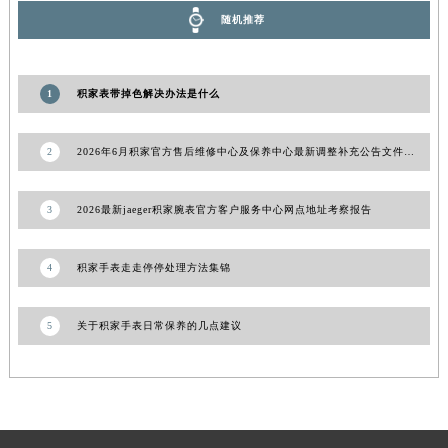
陕西省榆林市榆阳区长兴路积家售后服务中心（需提前预约）
随机推荐
新疆维吾尔自治区阿克苏市东大街积家售后服务中心（需提前预约）
新疆维吾尔自治区阿拉尔市胜利大道积家售后服务中心（需提前预约）
1
积家表带掉色解决办法是什么
新疆维吾尔自治区阿拉山口市友好路积家售后服务中心（需提前预约）
新疆维吾尔自治区阿勒泰市解放路积家售后服务中心（需提前预约）
2
2026年6月积家官方售后维修中心及保养中心最新调整补充公告文件内容公示
新疆维吾尔自治区阿图什市光明路积家售后服务中心（需提前预约）
新疆维吾尔自治区白杨市军垦路积家售后服务中心（需提前预约）
3
2026最新jaeger积家腕表官方客户服务中心网点地址考察报告
新疆维吾尔自治区北屯市团结路积家售后服务中心（需提前预约）
新疆维吾尔自治区博乐市博乐市北京路积家售后服务中心（需提前预约）
4
积家手表走走停停处理方法集锦
新疆维吾尔自治区昌吉市延安北路积家售后服务中心（需提前预约）
新疆维吾尔自治区阜康市博峰路积家售后服务中心（需提前预约）
5
关于积家手表日常保养的几点建议
新疆维吾尔自治区哈密市伊州区建国北路积家售后服务中心（需提前预约）
新疆维吾尔自治区和田市和田市北京西路积家售后服务中心（需提前预约）
新疆维吾尔自治区胡杨河市胡杨河市胡杨路积家售后服务中心（需提前预约）
新疆维吾尔自治区霍尔果斯市亚欧北路积家售后服务中心（需提前预约）
新疆维吾尔自治区喀什市解放北路积家售后服务中心（需提前预约）