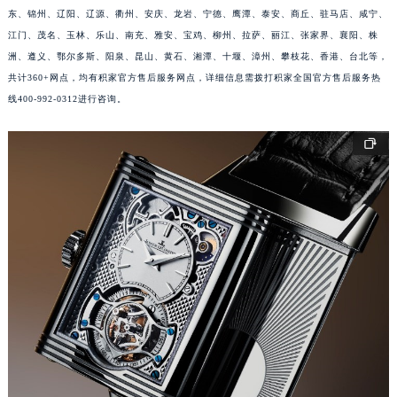
东、锦州、辽阳、辽源、衢州、安庆、龙岩、宁德、鹰潭、泰安、商丘、驻马店、咸宁、
福建省莆田市城厢区霞林街道荔华东大道积家售后服务中心（需提前预约）
江门、茂名、玉林、乐山、南充、雅安、宝鸡、柳州、拉萨、丽江、张家界、襄阳、株
福建省三明市三元区东乾二路积家售后服务中心（需提前预约）
洲、遵义、鄂尔多斯、阳泉、昆山、黄石、湘潭、十堰、漳州、攀枝花、香港、台北等，
福建省漳州市龙文区步港路积家售后服务中心（需提前预约）
共计360+网点，均有积家官方售后服务网点，详细信息需拨打积家全国官方售后服务热
江苏省常州市新北区龙锦路1590号现代传媒中心5号楼10层1008室积家售后服务中心（需提前预约）
线400-992-0312进行咨询。
江苏省淮安市清江浦区淮海北路积家售后服务中心（需提前预约）
江苏省连云港市海州区通灌北路积家售后服务中心（需提前预约）
江苏省南京市秦淮区中山南路1号南京中心22层22-C1-C3室积家售后服务中心（需提前预约）
江苏省宿迁市宿城区西湖路积家售后服务中心（需提前预约）
江苏省泰州市海陵区永定东路399号置地商务中心东塔（华润万象城）17层1706室积家售后服务中心（需提前预约）
江苏省徐州市鼓楼区淮海东路29号苏宁广场IFC国际金融中心35层3508室积家售后服务中心（需提前预约）
江苏省盐城市盐都区世纪大道5号盐城金融城写字楼1号楼16层1604室积家售后服务中心（需提前预约）
江苏省扬州市邗江区国展路29号星耀天地写字楼1号楼18层1803室积家售后服务中心（需提前预约）
江苏省镇江市京口区中山东路积家售后服务中心（需提前预约）
江西省抚州市临川区赣东大道积家售后服务中心（需提前预约）
江西省赣州市章贡区文清路积家售后服务中心（需提前预约）
江西省吉安市吉州区井冈山大道积家售后服务中心（需提前预约）