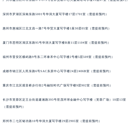
甘肃省兰州市七里河区西津西路16号兰州中心写字楼21层2102室（需提前预约）
重庆市解放碑渝中区民权路28号英利国际金融中心写字楼20层01室（需提前预约）
深圳市罗湖区深南东路5001号华润大厦写字楼17层1701室（需提前预约）
黑龙江省大庆市萨尔图区会战大街积家售后服务中心（需提前预约）
惠州市惠城区江北文昌一路7号华贸大厦写字楼1座30层05室（需提前预约）
黑龙江省鹤岗市向阳区红军路积家售后服务中心（需提前预约）
黑龙江省黑河市爱辉区中央街积家售后服务中心（需提前预约）
厦门市思明区湖滨东路95号华润大厦写字楼B座11层1104室（需提前预约）
黑龙江省鸡西市鸡冠区红军路积家售后服务中心（需提前预约）
黑龙江省佳木斯市向阳区长安路积家售后服务中心（需提前预约）
福州市晋安区横屿路9号东二环泰禾中心写字楼2号楼5层509室（需提前预约）
黑龙江省牡丹江市东安区太平路积家售后服务中心（需提前预约）
成都市锦江区人民东路6号SAC东原中心写字楼24层2406B室（需提前预约）
黑龙江省七台河市桃山区大同街积家售后服务中心（需提前预约）
黑龙江省齐齐哈尔市龙沙区龙华路积家售后服务中心（需提前预约）
重庆市江北区观音桥步行街2号融恒时代广场写字楼9层902室（需提前预约）
黑龙江省双鸭山市尖山区新兴大街积家售后服务中心（需提前预约）
黑龙江省绥化市北林区新华街与康庄路交叉口积家售后服务中心（需提前预约）
长沙市芙蓉区定王台街道建湘路393号世茂环球金融中心写字楼（芙蓉广场）10层13室
黑龙江省伊春市伊美区通河路积家售后服务中心（需提前预约）
（需提前预约）
吉林省白城市洮北区明仁南街积家售后服务中心（需提前预约）
郑州市二七区铭功路10号华润大厦写字楼29层2905室（需提前预约）
吉林省白山市浑江区浑江大街积家售后服务中心（需提前预约）
吉林省吉林市船营区河南街积家售后服务中心（需提前预约）