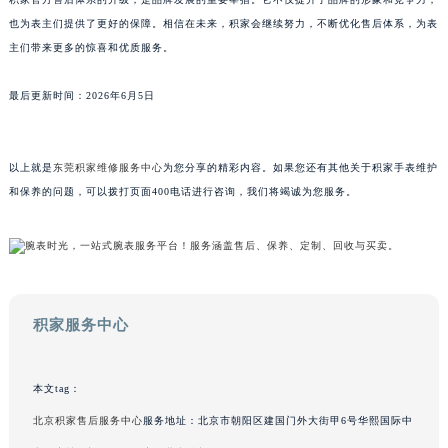
广东省梅州市梅江区金燕大道积家售后服务中心（需提前预约）
也为表主们提供了更好的保障。相信在未来，积家会继续努力，不断优化售后体系，为表
广东省清远市清城区湖西路积家售后服务中心（需提前预约）
主们带来更多的惊喜和优质服务。
广东省汕头市龙湖区长平路积家售后服务中心（需提前预约）
最后更新时间：2026年6月5日
广东省汕尾市城区香洲街道园林社区翠园街积家售后服务中心（需提前预约）
广东省韶关市武江区芙蓉新区与老城中心交汇处积家售后服务中心（需提前预约）
广东省深圳市罗湖区深南东路5001号华润大厦17层1701室积家售后服务中心（需提前预约）
以上就是
东莞积家维修服务中心
为您分享的精彩内容。如果您还有其他关于积家手表维护
广东省阳江市江城区东风一路积家售后服务中心（需提前预约）
和保养的问题，可以拨打页面400电话进行咨询，我们将竭诚为您服务。
广东省云浮市云城区金山路积家售后服务中心（需提前预约）
广东省湛江市赤坎区观海北路积家售后服务中心（需提前预约）
广东省肇庆市端州区信安大道与砚都大道交汇处积家售后服务中心（需提前预约）
广西壮族自治区百色市右江区中山二路积家售后服务中心（需提前预约）
积家服务中心
广西壮族自治区北海市海城区北京路积家售后服务中心（需提前预约）
广西壮族自治区崇左市江州区石景林街道友谊大道与丽川路交汇处积家售后服务中心（需提前预约）
广西壮族自治区防城港市港口区金花茶大道积家售后服务中心（需提前预约）
本文tag：
广西壮族自治区贵港市港北区港城街道布山大道与仙衣路交叉口积家售后服务中心（需提前预约）
北京积家售后服务中心
服务地址：北京市朝阳区建国门外大街甲6号华熙国际中
广西壮族自治区桂林市秀峰区红岭路积家售后服务中心（需提前预约）