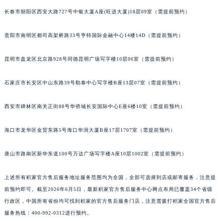
内蒙古自治区锡林郭勒盟市锡林浩特市光明街与额尔敦路交叉口积家售后服务中心（需提前预约）
长春市朝阳区西安大路727号中银大厦A座(旺进大厦)18层09室（需提前预约）
内蒙古自治区兴安盟市乌兰浩特市兴安大街积家售后服务中心（需提前预约）
贵阳市南明区都司高架桥路33号亨特国际金融中心14楼14D（需提前预约）
山西省大同市平城区迎宾街积家售后服务中心（需提前预约）
山西省晋城市城区黄华街积家售后服务中心（需提前预约）
昆明市盘龙区北京路928号同德昆明广场写字楼10层06室（需提前预约）
山西省晋中市榆次区顺城街积家售后服务中心（需提前预约）
山西省临汾市尧都区解放路积家售后服务中心（需提前预约）
石家庄市长安区中山东路39号勒泰中心写字楼B座13层07室（需提前预约）
山西省吕梁市离石区永宁中路与建设街交叉口积家售后服务中心（需提前预约）
山西省朔州市朔城区怡西路与鄯阳西街交汇处积家售后服务中心（需提前预约）
西安市碑林区南关正街88号华侨城长安国际中心E座6楼10室（需提前预约）
山西省忻州市忻府区和平东街与七一南路交叉口积家售后服务中心（需提前预约）
海口市龙华区金贸东路5号海口华润大厦B座17层1707室（需提前预约）
山西省阳泉市郊区平阳东街与新城大道交叉口积家售后服务中心（需提前预约）
山西省运城市盐湖区河东街积家售后服务中心（需提前预约）
唐山市路南区新华东道100号万达广场写字楼A座10层1002室（需提前预约）
山西省长治市潞州区英雄中路积家售后服务中心（需提前预约）
山西省太原市迎泽区迎泽街道解放路15号亨得利名表维修授权店3楼积家售后服务中心（需提前预约）
上述所有积家官方售后服务地址服务范围均为全国，全部可选择到店或邮寄服务，注意提
天津市和平区赤峰道136号天津国际金融中心26层2603室积家售后服务中心（需提前预约）
前预约即可。截至2026年6月5日，最新积家官方售后服务中心网点布局已覆盖34个省级
行政区，中国所有省份均可找到积家的官方售后服务门店，注意需拨打积家全国官方售后
安徽省安庆市迎江区人民路积家售后服务中心（需提前预约）
服务热线：400-992-0312进行预约。
安徽省蚌埠市蚌山区淮河路积家售后服务中心（需提前预约）