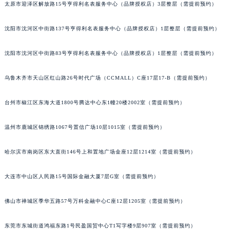
太原市迎泽区解放路15号亨得利名表服务中心（品牌授权店）3层整层（需提前预约）
吉林省辽源市龙山区人民大街积家售后服务中心（需提前预约）
吉林省梅河口市新华街道梅河大街积家售后服务中心（需提前预约）
沈阳市沈河区中街路137号亨得利名表服务中心（品牌授权店）1层整层（需提前预约）
吉林省四平市铁东区紫气大路与南九经街交汇处积家售后服务中心（需提前预约）
吉林省松原市宁江区五环大街积家售后服务中心（需提前预约）
沈阳市沈河区中街路83号亨得利名表服务中心（品牌授权店）1层整层（需提前预约）
吉林省通化市东昌区环通乡江南大街积家售后服务中心（需提前预约）
乌鲁木齐市天山区红山路26号时代广场（CCMALL）C座17层17-B（需提前预约）
吉林省延边市延吉市解放路积家售后服务中心（需提前预约）
辽宁省鞍山市铁东区站前街积家售后服务中心（需提前预约）
台州市椒江区东海大道1800号腾达中心东1幢20楼2002室（需提前预约）
辽宁省本溪市平山区胜利路积家售后服务中心（需提前预约）
辽宁省朝阳市双塔区新华路积家售后服务中心（需提前预约）
温州市鹿城区锦绣路1067号置信广场10层1015室（需提前预约）
辽宁省丹东市振兴区七经街积家售后服务中心（需提前预约）
哈尔滨市南岗区东大直街146号上和置地广场金座12层1214室（需提前预约）
辽宁省抚顺市新抚区东一路积家售后服务中心（需提前预约）
辽宁省阜新市海州区解放大街积家售后服务中心（需提前预约）
大连市中山区人民路15号国际金融大厦7层G室（需提前预约）
辽宁省葫芦岛市连山区中央路积家售后服务中心（需提前预约）
辽宁省锦州市古塔区中央大街积家售后服务中心（需提前预约）
佛山市禅城区季华五路57号万科金融中心C座12层1205室（需提前预约）
辽宁省辽阳市白塔区新运大街积家售后服务中心（需提前预约）
辽宁省盘锦市兴隆台区石油大街积家售后服务中心（需提前预约）
东莞市东城街道鸿福东路1号民盈国贸中心T1写字楼9层907室（需提前预约）