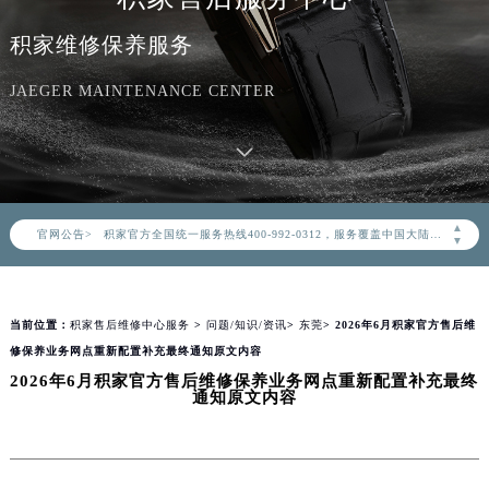
积家维修保养服务
JAEGER MAINTENANCE CENTER
2026年8月积家中国区售后服务网络优化升级公告
2026年8月积家全国官方售后客户服务热线：400-992-0312
▲
官网公告>
积家官方全国统一服务热线400-992-0312，服务覆盖中国大陆、香港、澳门、台湾全部区域（非大陆需加拨“+86”）
▼
2026年8月积家售后服务中心最新网点地址：
北京市朝阳区建国门外大街甲6号华熙国际中心写字楼D座11层1102室（北京总部）（需提前预约）
当前位置：
积家售后维修中心服务
>
问题/知识/资讯
>
东莞
> 2026年6月积家官方售后维
北京市东城区东长安街1号东方广场写字楼W3座6层602室（需提前预约）
修保养业务网点重新配置补充最终通知原文内容
天津市和平区赤峰道136号天津国际金融中心写字楼26层2603室（需提前预约）
2026年6月积家官方售后维修保养业务网点重新配置补充最终
上海市徐汇区虹桥路3号港汇中心写字楼2座37层3705室（需提前预约）
通知原文内容
上海市黄浦区南京东路299号宏伊国际广场写字楼8层806室（需提前预约）
南京市秦淮区中山南路1号（新街口）南京中心写字楼22层C1-1室（需提前预约）
常州市新北区龙锦路1590号现代传媒中心写字楼5号楼10层1008室（需提前预约）