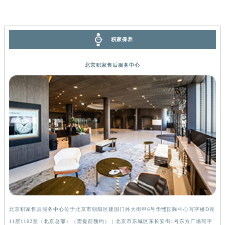
河南省信阳市浉河区东方红大道积家售后服务中心（需提前预约）
河南省许昌市魏都区建安大道与八龙路交叉口积家售后服务中心（需提前预约）
河南省郑州市二七区民主路10号华润大厦29层2905室积家售后服务中心（需提前预约）
积家保养
河南省周口市川汇区七一路积家售后服务中心（需提前预约）
北京积家售后服务中心
河南省驻马店市驿城区乐山大道与置地大道交叉口积家售后服务中心（需提前预约）
湖北省鄂州市鄂城区文星大道积家售后服务中心（需提前预约）
湖北省黄冈市黄州区赤壁大道积家售后服务中心（需提前预约）
湖北省黄石市黄石港区武汉路积家售后服务中心（需提前预约）
湖北省荆门市东宝中天街步行街积家售后服务中心（需提前预约）
湖北省荆州市荆州区荆中路积家售后服务中心（需提前预约）
湖北省十堰市茅箭区人民北路积家售后服务中心（需提前预约）
湖北省随州市曾都区青年路积家售后服务中心（需提前预约）
湖北省咸宁市咸安区长安大道积家售后服务中心（需提前预约）
湖北省襄阳市樊城区长虹路与人民路交叉口积家售后服务中心（需提前预约）
湖北省孝感市孝南区复兴大道积家售后服务中心（需提前预约）
北京积家售后服务中心位于北京市朝阳区建国门外大街甲6号华熙国际中心写字楼D座
上
湖北省宜昌市西陵区夷陵大道与港窑路积家售后服务中心（需提前预约）
11层1102室（北京总部）（需提前预约） | 北京市东城区东长安街1号东方广场写字
（