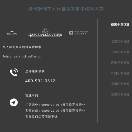
新疆维吾尔自治区可克达拉市幸福路积家售后服务中心（需提前预约）
轻轻滑动下方栏目探索更多精彩内容
新疆维吾尔自治区克拉玛依市克拉玛依区友谊路积家售后服务中心（需提前预约）
新疆维吾尔自治区库车市库车市文化东路积家售后服务中心（需提前预约）
积家中国区服
新疆维吾尔自治区库尔勒市库尔勒市人民东路积家售后服务中心（需提前预约）
新疆维吾尔自治区奎屯市团结西街积家售后服务中心（需提前预约）
北京积家维修
新疆维吾尔自治区昆玉市昆泉街积家售后服务中心（需提前预约）
加入成为真正的钟表收藏家
上海积家维修
新疆维吾尔自治区沙湾市三道河子镇世纪大道南路积家售后服务中心（需提前预约）
Join a real clock collector.
天津积家维修
新疆维吾尔自治区石河子市北二路积家售后服务中心（需提前预约）

总部服务热线
新疆维吾尔自治区双河市光明路积家售后服务中心（需提前预约）
广州积家维修
新疆维吾尔自治区塔城市塔城地区闻琴路积家售后服务中心（需提前预约）
400-992-0312
深圳积家维修
新疆维吾尔自治区铁门关市兴疆路积家售后服务中心（需提前预约）
成都积家维修
营业时间：
新疆维吾尔自治区图木舒克市图木舒克市中兴街积家售后服务中心（需提前预约）

新疆维吾尔自治区吐鲁番市高昌区文化中路文化中路积家售后服务中心（需提前预约）
门店营业：09:00-19:30（节假日正常营业）
客服在线：08:00-22:00（节假日正常营业）
新疆维吾尔自治区乌苏市乌鲁木齐北路积家售后服务中心（需提前预约）
客服及门店节假日不休
新疆维吾尔自治区五家渠市长征西街积家售后服务中心（需提前预约）
新疆维吾尔自治区新星市东风路积家售后服务中心（需提前预约）