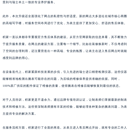
受到与瑞士本土一致的专业养护服务。
山东省威海市环翠区新威海路89号振华商厦一楼名表维修积家售后服务中心（需提前预约）
山东省潍坊市奎文区东风东街积家售后服务中心（需提前预约）
此外，本次升级还全面强化了网点的私密性与舒适度。新的网点大多选址在城市核心商圈
山东省枣庄市滕州市北辛路与善国路交叉口积家售后服务中心（需提前预约）
的高端写字楼，对服务空间布局进行了优化，为表主提供了更加安心、舒适的售后体验。
山东省淄博市张店区金晶大道积家售后服务中心（需提前预约）
积家一直以来都非常重视官方售后体系的建设。从官方官网获取的信息来看，其不断致力
上海市黄浦区南京东路299号宏伊国际广场写字楼8层806室积家售后服务中心（需提前预约）
于提升服务质量。在网点的建设方面，注重每一个细节。比如在装修焕新时，不仅考虑到
上海市徐汇区虹桥路3号港汇中心2座37层3705室积家售后服务中心（需提前预约）
了空间的合理利用，还注重营造出一种高端、专业的氛围，让表主在进入售后网点时就能
浙江省杭州市上城区钱江路1366号华润大厦A座5层503-5室积家售后服务中心（需提前预约）
感受到品牌的用心。
浙江省湖州市吴兴区劳动路积家售后服务中心（需提前预约）
浙江省嘉兴市南湖区广益路705号嘉兴世界贸易中心A座13层1304室积家售后服务中心（需提前预约）
在设备迭代上，积家紧跟科技发展的步伐，引入先进的瑞士进口精密检测仪器。这些仪器
浙江省金华市金东区东市南街777号金华万达广场4号楼22楼2209室积家售后服务中心（需提前预约）
能够精准地检测出腕表可能存在的问题，为后续的维修保养提供准确的依据。同时，
100%原厂供应的配件保证了维修的质量，使得腕表在维修后能够恢复到最佳的状态。
浙江省丽水市莲都区解放街积家售后服务中心（需提前预约）
浙江省宁波市江北区大闸南路500号来福士广场办公楼20层2009室积家售后服务中心（需提前预约）
对于人员培训，积家更是不遗余力。通过品牌专项培训认证，让制表师们掌握最新的制表
浙江省衢州市柯城区上街积家售后服务中心（需提前预约）
技术和维修方法。这些资深制表师拥有丰富的经验，能够处理各种复杂的腕表问题，为表
浙江省绍兴市越城区胜利东路379号世茂天际中心写字楼8层805室积家售后服务中心（需提前预约）
主提供专业的解决方案。
浙江省舟山市定海区解放东路积家售后服务中心（需提前预约）
澳门特别行政区大堂区议事亭前地（新马路）积家售后服务中心（需提前预约）
在服务流程方面，积家进行了全面的再造。从表主进入售后网点开始，就有专业的工作人