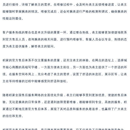
员进行接待，详细了解表主的需求。在维修过程中，会及时向表主反馈维修进度，让表主
澳门特别行政区风顺堂区南湾大马路积家售后服务中心（需提前预约）
能够随时掌握腕表的情况。维修完成后，还会对腕表进行严格的检测和调试，确保腕表的
澳门特别行政区花地玛堂区关闸广场积家售后服务中心（需提前预约）
性能达到最佳。
澳门特别行政区花王堂区大三巴商圈积家售后服务中心（需提前预约）
澳门特别行政区嘉模堂区官也街积家售后服务中心（需提前预约）
客户服务热线的整合也是本次升级的重要一环。通过整合热线，表主能够更加便捷地联系
澳门省路氹城市金光大道积家售后服务中心（需提前预约）
到官方售后人员，咨询腕表的相关问题、进行预约维修等。客服人员会以专业、热情的态
澳门特别行政区望德堂区塔石广场积家售后服务中心（需提前预约）
度为表主提供服务，解答表主的疑问。
福建省福州市鼓楼区五四路128-1号恒力城写字楼15层03室积家售后服务中心（需提前预约）
积家的官方售后体系不仅注重服务的质量，还关注表主的体验。在网点的选址上，选择城
福建省厦门市思明区湖滨东路95号万象城华润大厦B座11层1104室积家售后服务中心（需提前预约）
市核心商圈的高端写字楼，一方面方便表主前往，另一方面也为表主提供了一个舒适的环
广东省潮州市潮安区新风路与潮汕路交汇处积家售后服务中心（需提前预约）
境。在服务空间布局上，充分考虑了表主的需求，设置了舒适的休息区、展示区等，让表
广东省广州市天河区天河路230号万菱汇国际中心A塔7层704室积家售后服务中心（需提前预约）
主在等待维修的过程中能够感受到舒适和放松。
广东省广州市越秀区环市东路371-375号世界贸易中心大厦南塔15层1507室积家售后服务中心（需提前预约）
广东省河源市源城区越王大道积家售后服务中心（需提前预约）
随着积家全国售后服务网络的全面优化升级，表主们能够享受到更加优质、便捷的售后体
验。无论是腕表的日常保养，还是遇到故障需要维修，都能够得到专业、高效的服务。积
广东省惠州市惠城区江北文昌一路7号华贸大厦1座30层3005室积家售后服务中心（需提前预约）
家通过不断地完善官方售后体系，展现了其对品质和服务的执着追求，也赢得了广大表主
广东省江门市蓬江区广场西路积家售后服务中心（需提前预约）
的信任和支持。
广东省揭阳市榕城进贤门步行街积家售后服务中心（需提前预约）
广东省茂名市电白区水东街道迎宾大道积家售后服务中心（需提前预约）
积家官方售后体系的升级，是品牌发展的重要举措。它不仅提升了品牌的形象和竞争力，