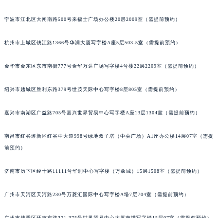
苏州市苏州工业园区星港街199号苏州中心办公楼C座22层08室（需提前预约）
宁波市江北区大闸南路500号来福士广场办公楼20层2009室（需提前预约）
武汉市江汉区解放大道686号世界贸易大厦38层09室（需提前预约）
南宁市青秀区金湖路59号地王大厦12楼1224室（需提前预约）
杭州市上城区钱江路1366号华润大厦写字楼A座5层503-5室（需提前预约）
合肥市蜀山区潜山路111号万象城华润大厦B座12楼03室（需提前预约）
泉州市丰泽区宝洲路729号浦西万达中心写字楼A座7楼709室（需提前预约）
金华市金东区东市南街777号金华万达广场写字楼4号楼22层2209室（需提前预约）
青岛市南区山东路6号华润大厦B座22层04室（需提前预约）
绍兴市越城区胜利东路379号世茂天际中心写字楼8层805室（需提前预约）
烟台市芝罘区胜利路139号万达金融中心A座907室（需提前预约）
长春市朝阳区西安大路727号中银大厦A座(旺进大厦)18层09室（需提前预约）
嘉兴市南湖区广益路705号嘉兴世界贸易中心写字楼A座13层1304室（需提前预约）
贵阳市南明区都司高架桥路33号亨特国际金融中心14楼14D（需提前预约）
昆明市盘龙区北京路928号同德昆明广场写字楼10层06室（需提前预约）
南昌市红谷滩新区红谷中大道998号绿地双子塔（中央广场）A1座办公楼14层07室（需提
石家庄市长安区中山东路39号勒泰中心写字楼B座13层07室（需提前预约）
前预约）
西安市碑林区南关正街88号华侨城长安国际中心E座6楼10室（需提前预约）
济南市历下区经十路11111号华润中心写字楼（万象城）15层1508室（需提前预约）
海口市龙华区金贸东路5号海口华润大厦B座17层1707室（需提前预约）
唐山市路南区新华东道100号万达广场写字楼A座10层1002室（需提前预约）
广州市天河区天河路230号万菱汇国际中心写字楼A塔7层704室（需提前预约）
台州市椒江区东海大道1800号腾达中心东1幢20楼2002室（需提前预约）
内蒙古自治区呼和浩特市玉泉区大学西街70号华润万象城写字楼（鄂尔多斯大厦）23层2326室（需提前预约）
广州市越秀区环市东路371-375号世界贸易中心大厦南塔写字楼15层07室（需提前预约）