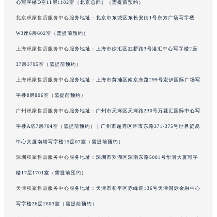
心写字楼D座11层1102室（北京总部）（需提前预约）
广西壮族自治区河池市金城江区金城江街道朝阳路积家售后服务中心（需提前预约）
北京积家售后服务中心
服务地址：北京市东城区东长安街1号东方广场写字楼
广西壮族自治区贺州市八步区城东街道灵峰南路积家售后服务中心（需提前预约）
W3座6层602室（需提前预约）
广西壮族自治区来宾市兴宾区桂中大道积家售后服务中心（需提前预约）
上海积家售后服务中心
服务地址：上海市徐汇区虹桥路3号港汇中心写字楼2座
广西壮族自治区柳州市城中区中山中路积家售后服务中心（需提前预约）
广西壮族自治区钦州市钦南区金海湾东大街积家售后服务中心（需提前预约）
37层3705室（需提前预约）
广西壮族自治区梧州市万秀区龙湖镇高旺路积家售后服务中心（需提前预约）
上海积家售后服务中心
服务地址：上海市黄浦区南京东路299号宏伊国际广场写
广西壮族自治区玉林市玉州区金玉路积家售后服务中心（需提前预约）
字楼8层806室（需提前预约）
海南省儋州市儋州市那大镇兰洋北路积家售后服务中心（需提前预约）
广州积家售后服务中心
服务地址：广州市天河区天河路230号万菱汇国际中心写
海南省东方市八所镇解放西路积家售后服务中心（需提前预约）
字楼A塔7层704室（需提前预约） | 广州市越秀区环市东路371-375号世界贸易
海南省琼海市嘉积镇东风路积家售后服务中心（需提前预约）
中心大厦南塔写字楼15层07室（需提前预约）
海南省三沙市西沙区西沙群岛永兴岛北京路积家售后服务中心（需提前预约）
深圳积家售后服务中心
服务地址：深圳市罗湖区深南东路5001号华润大厦写字
海南省三亚市吉阳区迎宾路积家售后服务中心（需提前预约）
海南省万宁市万城镇解放路积家售后服务中心（需提前预约）
楼17层1701室（需提前预约）
海南省文昌市文城镇教育东路积家售后服务中心（需提前预约）
天津积家售后服务中心
服务地址：天津市和平区赤峰道136号天津国际金融中心
海南省五指山市通什镇三月三大道积家售后服务中心（需提前预约）
写字楼26层2603室（需提前预约）
香港特别行政区尖沙咀区油尖旺区广东道积家售后服务中心（需提前预约）