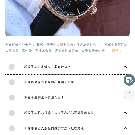
甘肃省合作市人民街积家售后服务中心（需提前预约）
甘肃省嘉峪关市雄关区新华中路积家售后服务中心（需提前预约）
甘肃省金昌市金川区北京路积家售后服务中心（需提前预约）
甘肃省酒泉市肃州区西大街积家售后服务中心（需提前预约）
甘肃省临夏市城南街道团结路积家售后服务中心（需提前预约）
积家维修中心分享：“积家手表表壳出现划痕的处理方法是什么！”。积家手表其产品
甘肃省陇南市武都区人民路积家售后服务中心（需提前预约）
以高品质、高性能、高技术含量、高安全性能著称，备受消费者的青......
详情 >
甘肃省平凉市崆峒区西大街积家售后服务中心（需提前预约）
甘肃省庆阳市西峰区南大街积家售后服务中心（需提前预约）
2
积家手表进水解决方案有什么？
甘肃省天水市秦州区民主路积家售后服务中心（需提前预约）

甘肃省武威市凉州区迎宾路积家售后服务中心（需提前预约）
3
积家维修保养服务中心介绍 | 积家
甘肃省张掖市甘州区民乐北路积家售后服务中心（需提前预约）

4
积家手表进水不走怎么办？
宁夏回族自治区固原市原州区文化街积家售后服务中心（需提前预约）
宁夏回族自治区石嘴山市大武口区贺兰山路积家售后服务中心（需提前预约）
5
积家手表机芯保养方法（手表机芯正确保养方法）
宁夏回族自治区吴忠市利通区开元大道积家售后服务中心（需提前预约）
宁夏回族自治区银川市兴庆区新华东路97号新百中心C馆一层C1-18号商铺积家售后服务中心（需提前预约）
6
积家手表进入灰尘的维护方法（处理办法）
宁夏回族自治区中卫市沙坡头区鼓楼东街积家售后服务中心（需提前预约）