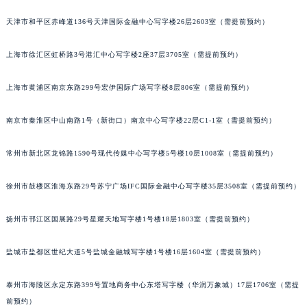
福州市鼓楼区五四路128-1号恒力城写字楼15层03室（需提前预约）
天津市和平区赤峰道136号天津国际金融中心写字楼26层2603室（需提前预约）
成都市锦江区人民东路6号SAC东原中心写字楼24层2406B室（需提前预约）
重庆市江北区观音桥步行街2号融恒时代广场写字楼9层902室（需提前预约）
上海市徐汇区虹桥路3号港汇中心写字楼2座37层3705室（需提前预约）
长沙市芙蓉区定王台街道建湘路393号世茂环球金融中心写字楼（芙蓉广场）10层13室（需提前预约）
上海市黄浦区南京东路299号宏伊国际广场写字楼8层806室（需提前预约）
郑州市二七区铭功路10号华润大厦写字楼29层2905室（需提前预约）
太原市迎泽区解放路15号亨得利名表服务中心（品牌授权店）3层整层（需提前预约）
南京市秦淮区中山南路1号（新街口）南京中心写字楼22层C1-1室（需提前预约）
沈阳市沈河区中街路137号亨得利名表服务中心（品牌授权店）1层整层（需提前预约）
沈阳市沈河区中街路83号亨得利名表服务中心（品牌授权店）1层整层（需提前预约）
常州市新北区龙锦路1590号现代传媒中心写字楼5号楼10层1008室（需提前预约）
乌鲁木齐市天山区红山路26号时代广场（CCMALL）C座17层17-B（需提前预约）
温州市鹿城区锦绣路1067号置信广场10层1015室（需提前预约）
徐州市鼓楼区淮海东路29号苏宁广场IFC国际金融中心写字楼35层3508室（需提前预约）
哈尔滨市道里区友谊西路600号富力中心T2座写字楼29层03室（需提前预约）
扬州市邗江区国展路29号星耀天地写字楼1号楼18层1803室（需提前预约）
大连市中山区人民路15号国际金融大厦7层G室（需提前预约）
佛山市禅城区季华五路57号万科金融中心C座12层1205室（需提前预约）
盐城市盐都区世纪大道5号盐城金融城写字楼1号楼16层1604室（需提前预约）
东莞市东城街道鸿福东路1号民盈国贸中心T1写字楼9层907室（需提前预约）
无锡市梁溪区人民中路139号恒隆广场写字楼1座11层1104室（需提前预约）
泰州市海陵区永定东路399号置地商务中心东塔写字楼（华润万象城）17层1706室（需提
南通市崇川区工农路57号圆融广场写字楼16层1603室（需提前预约）
前预约）