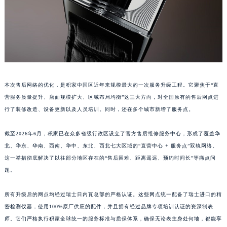
江西省景德镇市珠山区珠山中路积家售后服务中心（需提前预约）
江西省九江市浔阳区浔阳路积家售后服务中心（需提前预约）
江西省南昌市红谷滩新区红谷中大道998号绿地双子塔（中央广场）A1座办公楼14层1407室积家售后服务中心（需提前预约）
江西省萍乡市安源区萍安北大道与康庄路交叉口积家售后服务中心（需提前预约）
江西省上饶市信州区滨江西路积家售后服务中心（需提前预约）
江西省新余市渝水区北湖西路积家售后服务中心（需提前预约）
本次售后网络的优化，是积家中国区近年来规模最大的一次服务升级工程。它聚焦于“直
江西省宜春市袁州区中山中路积家售后服务中心（需提前预约）
营服务质量提升、店面规模扩大、区域布局均衡”这三大方向，对全国原有的售后网点进
江西省鹰潭市月湖区胜利东路积家售后服务中心（需提前预约）
行了装修改造、设备更新以及人员培训。同时，还在多个城市新增了服务点。
山东省德州市德城区东风中路积家售后服务中心（需提前预约）
截至2026年6月，积家已在众多省级行政区设立了官方售后维修服务中心，形成了覆盖华
山东省东营市东营区济南路积家售后服务中心（需提前预约）
北、华东、华南、西南、华中、东北、西北七大区域的“直营中心 + 服务点”双轨网络。
山东省济南市历下区经十路11111号华润中心写字楼（万象城）15层1508室积家售后服务中心（需提前预约）
这一举措彻底解决了以往部分地区存在的“售后困难、距离遥远、预约时间长”等痛点问
山东省济宁市任城区太白楼路积家售后服务中心（需提前预约）
题。
山东省莱芜市文化南路8号银座商城名表维修一楼名表维修积家售后服务中心（需提前预约）
山东省临沂市兰山区解放路积家售后服务中心（需提前预约）
所有升级后的网点均经过瑞士日内瓦总部的严格认证。这些网点统一配备了瑞士进口的精
密检测仪器，使用100%原厂供应的配件，并且拥有经过品牌专项培训认证的资深制表
山东省日照市东港区烟台路积家售后服务中心（需提前预约）
师。它们严格执行积家全球统一的服务标准与质保体系，确保无论表主身处何地，都能享
山东省泰安市泰山区财源街道泰山大街积家售后服务中心（需提前预约）