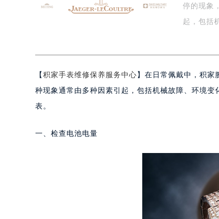
停的现象
盐城市盐都区世纪大道5号盐城金融城写
泰州市海陵区永定东路399号置地商
起，包括
宁波市江北区大闸南路500号来福士广
助…
杭州市上城区钱江路1366号华润大厦
金华市金东区东市南街777号金华万达
【
积家手表维修保养服务中心
】在日常佩戴中，积家
绍兴市越城区胜利东路379号世茂天
嘉兴市南湖区广益路705号嘉兴世界贸
种现象通常由多种因素引起，包括机械故障、环境变
南昌市红谷滩新区红谷中大道998号
表。
济南市历下区经十路11111号华润中
广州市天河区天河路230号万菱汇国
一、检查电池电量
广州市越秀区环市东路371-375号
深圳市罗湖区深南东路5001号华润大
惠州市惠城区江北文昌一路7号华贸大
厦门市思明区湖滨东路95号华润大厦写
福州市鼓楼区五四路128-1号恒力城
成都市锦江区人民东路6号SAC东原中