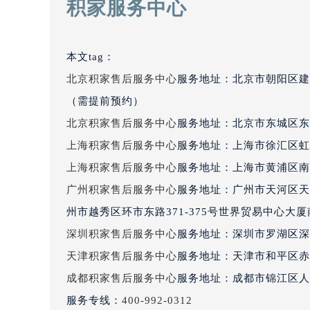
积家服务中心
吉林省四平市铁东区紫气大路与南九
吉林省松原市宁江区五环大街积家售
吉林省通化市东昌区环通乡江南大街
本文tag：
吉林省延边市延吉市解放路积家售后
北京积家售后服务中心
服务地址：北京市朝阳区建
辽宁省鞍山市铁东区站前街积家售后
（需提前预约）
辽宁省本溪市平山区胜利路积家售后
北京积家售后服务中心
服务地址：北京市东城区东
辽宁省朝阳市双塔区新华路积家售后
辽宁省丹东市振兴区七经街积家售后
上海积家售后服务中心
服务地址：上海市徐汇区虹桥
辽宁省抚顺市新抚区东一路积家售后
上海积家售后服务中心
服务地址：上海市黄浦区南
辽宁省阜新市海州区解放大街积家售
广州积家售后服务中心
服务地址：广州市天河区天河
辽宁省葫芦岛市连山区中央路积家售
州市越秀区环市东路371-375号世界贸易中心大
辽宁省锦州市古塔区中央大街积家售
深圳积家售后服务中心
服务地址：深圳市罗湖区深南
辽宁省辽阳市白塔区新运大街积家售
天津积家售后服务中心
服务地址：天津市和平区赤峰
辽宁省盘锦市兴隆台区石油大街积家
成都积家售后服务中心
服务地址：成都市锦江区人民
辽宁省铁岭市银州区南马路积家售后
辽宁省营口市站前区市府路与渤海大
服务专线：
400-992-0312