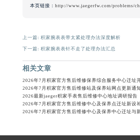
辽宁省沈阳市沈河区中街路137号亨
本页链接：
http://www.jaegerfw.com/problems/c
辽宁省沈阳市沈河区中街路83号亨
北京市朝阳区建国门外大街甲6号华熙
北京市东城区东长安街1号王府井东方
上一篇:
积家腕表表带太紧处理办法深度解析
河北省保定市竞秀区朝阳北大街北国
内蒙古自治区阿拉善盟市左旗土尔扈
下一篇:
积家腕表表针不走了处理办法汇总
内蒙古自治区巴彦淖尔市临河区新华
内蒙古自治区包头市青山区幸福路甲
相关文章
内蒙古自治区赤峰市红山区哈达街积
2026年7月积家官方售后维修保养综合服务中心迁址
内蒙古自治区鄂尔多斯市东胜区伊金
2026年7月积家官方售后维修站及保养站网点更新通
内蒙古自治区呼伦贝尔市海拉尔区中
2026最新jaeger积家手表售后维修中心地址调研报告
内蒙古自治区通辽市科尔沁区明仁大
内蒙古自治区乌海市海勃湾区人民南
2026年7月积家官方售后维修中心及保养中心迁址与
内蒙古自治区乌兰察布市集宁区恩和
内蒙古自治区锡林郭勒盟市锡林浩特
内蒙古自治区兴安盟市乌兰浩特市兴