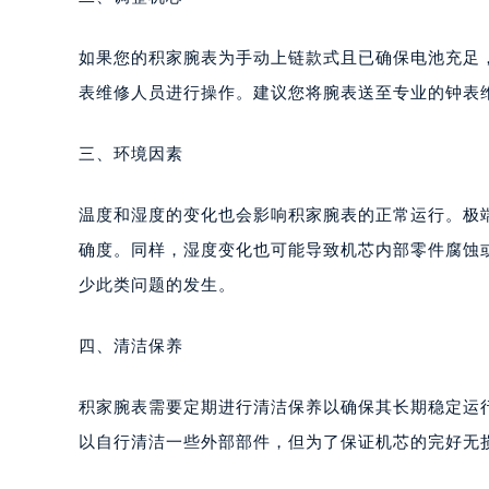
南宁市青秀区金湖路59号地王大厦12
合肥市蜀山区潜山路111号万象城华润
如果您的积家腕表为手动上链款式且已确保电池充足
泉州市丰泽区宝洲路729号浦西万达中
表维修人员进行操作。建议您将腕表送至专业的钟表
青岛市南区山东路6号华润大厦B座2
烟台市芝罘区胜利路139号万达金融中
三、环境因素
长春市朝阳区西安大路727号中银大厦
贵阳市南明区都司高架桥路33号亨特
温度和湿度的变化也会影响积家腕表的正常运行。极
昆明市盘龙区北京路928号同德昆明
确度。同样，湿度变化也可能导致机芯内部零件腐蚀
石家庄市长安区中山东路39号勒泰中
少此类问题的发生。
西安市碑林区南关正街88号华侨城长
海口市龙华区金贸东路5号海口华润大厦
四、清洁保养
唐山市路南区新华东道100号万达广场
台州市椒江区东海大道1800号腾达中
积家腕表需要定期进行清洁保养以确保其长期稳定运
内蒙古自治区呼和浩特市玉泉区大学西
以自行清洁一些外部部件，但为了保证机芯的完好无
甘肃省兰州市七里河区西津西路16号兰
重庆市解放碑渝中区民权路28号英利