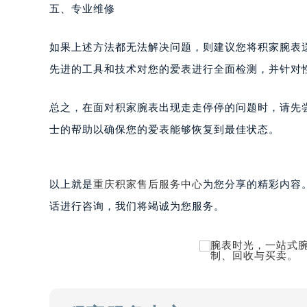
五、专业维修
黑龙江省大庆市萨尔图区会战大街积
黑龙江省鹤岗市向阳区红军路积家售
如果上述方法都无法解决问题，则建议您将积家腕表
黑龙江省黑河市爱辉区中央街积家售
黑龙江省鸡西市鸡冠区红军路积家售
先进的工具和技术对您的爱表进行全面检测，并针对
黑龙江省佳木斯市向阳区长安路积家
黑龙江省牡丹江市东安区太平路积家
总之，在面对积家腕表出现走走停停的问题时，请先
黑龙江省七台河市桃山区大同街积家
士的帮助以确保您的爱表能够恢复到最佳状态。
黑龙江省齐齐哈尔市龙沙区龙华路积
黑龙江省双鸭山市尖山区新兴大街积
黑龙江省绥化市北林区新华街与康庄
以上就是
重庆积家售后服务中心
为您分享的精彩内容
黑龙江省伊春市伊美区通河路积家售
话进行咨询，我们将竭诚为您服务。
吉林省白城市洮北区明仁南街积家售
吉林省白山市浑江区浑江大街积家售
吉林省吉林市船营区河南街积家售后
吉林省辽源市龙山区人民大街积家售
吉林省梅河口市新华街道梅河大街积