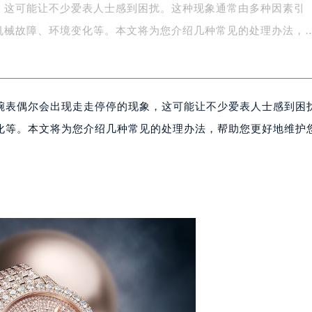
，这可能让不少爱表人士感到困扰。这种现象通常由多种因素引
字楼1号楼16层1604室（需提前预约）
务中心东塔写字楼（华润万象城）17层1706室（需提前预约）
机械故障、环境变化等。本文将为您介绍几种常见的处理办法，
场办公楼20层2009室（需提前预约）
写字楼A座5层503-5室（需提前预约）
广场写字楼4号楼22层2209室（需提前预约）
腕表偶尔会出现走走停停的现象，这可能让不少爱表人士感到困
际中心写字楼8层805室（需提前预约）
易中心写字楼A座13层1304室（需提前预约）
化等。本文将为您介绍几种常见的处理办法，帮助您更好地维护
绿地双子塔（中央广场）A1座办公楼14层07室（需提前预约）
心写字楼（万象城）15层1508室（需提前预约）
际中心写字楼A塔7层704室（需提前预约）
世界贸易中心大厦南塔写字楼15层07室（需提前预约）
厦写字楼17层1701室（需提前预约）
厦写字楼1座30层05室（需提前预约）
字楼B座11层1104室（需提前预约）
写字楼15层03室（需提前预约）
心写字楼24层2406B室（需提前预约）