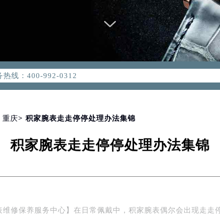
优化升级公告
：400-992-0312
2-0312，服务覆盖中国大陆、香港、澳门、台湾全部区域（非大陆需
点地址：
国际中心写字楼D座11层1102室（北京总部）（需提前预约）
字楼W3座6层602室（需提前预约）
>
重庆
> 积家腕表走走停停处理办法集锦
融中心写字楼26层2603室（需提前预约）
积家腕表走走停停处理办法集锦
2座37层3705室（需提前预约）
际广场写字楼8层806室（需提前预约）
南京中心写字楼22层C1-1室（需提前预约）
中心写字楼5号楼10层1008室（需提前预约）
FC国际金融中心写字楼35层3508室（需提前预约）
表维修保养服务中心】在日常佩戴中，积家腕表偶尔会出现走走
楼1号楼18层1803室（需提前预约）