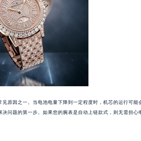
代广场写字楼9层902室（需提前预约）
号世茂环球金融中心写字楼（芙蓉广场）10层13室（需提前预约
楼29层2905室（需提前预约）
表服务中心（品牌授权店）3层整层（需提前预约）
表服务中心（品牌授权店）1层整层（需提前预约）
表服务中心（品牌授权店）1层整层（需提前预约）
（CCMALL）C座17层17-B（需提前预约）
10层1015室（需提前预约）
心T2座写字楼29层03室（需提前预约）
厦7层G室（需提前预约）
心C座12层1205室（需提前预约）
中心T1写字楼9层907室（需提前预约）
常见原因之一。当电池电量下降到一定程度时，机芯的运行可能
写字楼1座11层1104室（需提前预约）
解决问题的第一步。如果您的腕表是自动上链款式，则无需担心
楼16层1603室（需提前预约）
中心办公楼C座22层08室（需提前预约）
大厦38层09室（需提前预约）