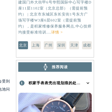
建国门外大街甲6号华熙国际中心写字楼D
虹桥路3号港
座11层1102室（北京总部）（需提前预
室（需提前
）
约） | 北京市东城区东长安街1号东方广
路299号
场写字楼W3座6层602室（需提前预
（需提前预
约），是积家维修保养服务网点,中心技师
点,中心技师
均接受标准培训....
详情 >
北京
上海
广州
深圳
天津
成都
推荐阅读
会受到
1
积家手表表壳出现划痕的处理方法是什么！
电池问