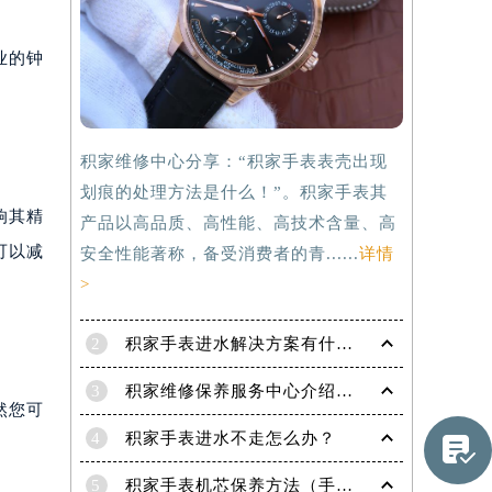
业的钟
积家维修中心分享：“积家手表表壳出现
划痕的处理方法是什么！”。积家手表其
响其精
产品以高品质、高性能、高技术含量、高
可以减
安全性能著称，备受消费者的青......
详情
>
2
积家手表进水解决方案有什么？
3
积家维修保养服务中心介绍 | 积家
然您可
提前预约）
4
积家手表进水不走怎么办？

5
积家手表机芯保养方法（手表机芯正确保养方法）