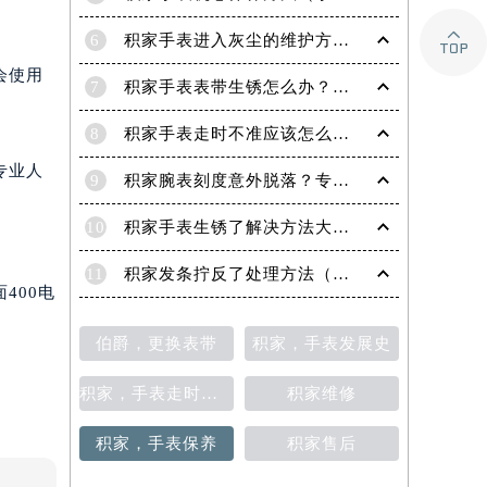

6
积家手表进入灰尘的维护方法（处理办法）
会使用
7
积家手表表带生锈怎么办？（积家手表去除锈迹的四种方法）
8
积家手表走时不准应该怎么办?(走时不准的处理方法)
专业人
9
积家腕表刻度意外脱落？专业应对策略在这里
10
积家手表生锈了解决方法大全（有效保养与修复指南）
11
积家发条拧反了处理方法（手表维修的正确步骤与技巧）
400电
伯爵，更换表带
积家，手表发展史
积家，手表走时不准
积家维修
积家，手表保养
积家售后