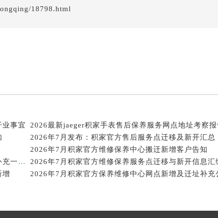
得利名表维修授权店1楼积家售后服务中心（需提前预约）
hongqing/18798.html
得利名表维修授权店1楼积家售后服务中心（需提前预约）
国际中心D座11层1102室积家售后服务中心（北京总部）（需
广场W3座6层602室积家售后服务中心（需提前预约）
先天下积家售后服务中心（需提前预约）
特大街积家售后服务中心（需提前预约）
街积家售后服务中心（需提前预约）
3号王府井百货名表维修积家售后服务中心（需提前预约）
家售后服务中心（需提前预约）
开业事宜
2026最新jaeger积家手表售后保养服务网点地址考察
霍洛街积家售后服务中心（需提前预约）
知
2026年7月发布：积家官方售后服务点迁移及新开汇总
央街积家售后服务中心（需提前预约）
2026年7月积家官方维修保养中心搬迁新增客户告知
街积家售后服务中心（需提前预约）
2026年7月积家官方售后维修中心及保养点迁址新设补充一览表文件正式公开
2026年7月积家官方维修保养服务点迁移与新开信息汇
路积家售后服务中心（需提前预约）
新增
大街积家售后服务中心（需提前预约）
市光明街与额尔敦路交叉口积家售后服务中心（需提前预约）
安大街积家售后服务中心（需提前预约）