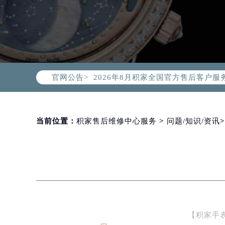
2026年8月积家中国区售后服务网络
2026年8月积家全国官方售后客户服务热线
官网公告>
积家官方全国统一服务热线400-99
2026年8月积家售后服务中心最新网
北京市朝阳区建国门外大街甲6号华熙
北京市东城区东长安街1号东方广场写
当前位置：
积家售后维修中心服务
>
问题/知识/资讯
天津市和平区赤峰道136号天津国际金
上海市徐汇区虹桥路3号港汇中心写字楼
上海市黄浦区南京东路299号宏伊国
南京市秦淮区中山南路1号（新街口）
常州市新北区龙锦路1590号现代传媒
徐州市鼓楼区淮海东路29号苏宁广场I
【积家手
扬州市邗江区国展路29号星耀天地写字