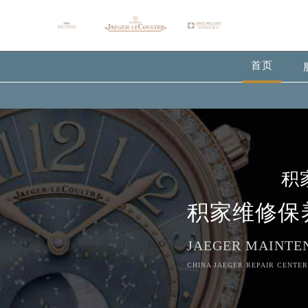
首页
积
积家维修保
JAEGER MAINTE
CHINA JAEGER REPAIR CENTER