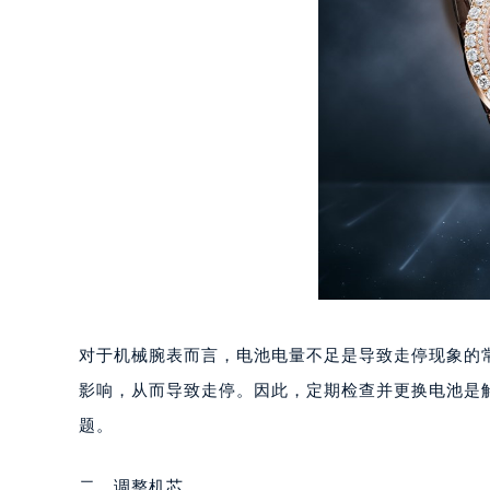
重庆市江北区观音桥步行街2号融恒时
长沙市芙蓉区定王台街道建湘路393
郑州市二七区铭功路10号华润大厦写字
太原市迎泽区解放路15号亨得利名
沈阳市沈河区中街路137号亨得利名
沈阳市沈河区中街路83号亨得利名
乌鲁木齐市天山区红山路26号时代广场
温州市鹿城区锦绣路1067号置信广场
哈尔滨市道里区友谊西路600号富力中
大连市中山区人民路15号国际金融大
佛山市禅城区季华五路57号万科金融中
东莞市东城街道鸿福东路1号民盈国贸
对于机械腕表而言，电池电量不足是导致走停现象的
无锡市梁溪区人民中路139号恒隆广场
影响，从而导致走停。因此，定期检查并更换电池是
南通市崇川区工农路57号圆融广场写字
题。
苏州市苏州工业园区星港街199号苏州
武汉市江汉区解放大道686号世界贸易
二、调整机芯