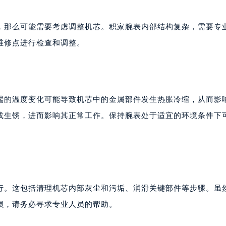
楼1224室（需提前预约）
大厦B座12楼03室（需提前预约）
，那么可能需要考虑调整机芯。积家腕表内部结构复杂，需要专
心写字楼A座7楼709室（需提前预约）
维修点进行检查和调整。
2层04室（需提前预约）
心A座907室（需提前预约）
A座(旺进大厦)18层09室（需提前预约）
国际金融中心14楼14D（需提前预约）
端的温度变化可能导致机芯中的金属部件发生热胀冷缩，从而影
广场写字楼10层06室（需提前预约）
或生锈，进而影响其正常工作。保持腕表处于适宜的环境条件下
心写字楼B座13层07室（需提前预约）
安国际中心E座6楼10室（需提前预约）
B座17层1707室（需提前预约）
写字楼A座10层1002室（需提前预约）
心东1幢20楼2002室（需提前预约）
行。这包括清理机芯内部灰尘和污垢、润滑关键部件等步骤。虽
街70号华润万象城写字楼（鄂尔多斯大厦）23层2326室（需
损，请务必寻求专业人员的帮助。
州中心写字楼21层2102室（需提前预约）
国际金融中心写字楼20层01室（需提前预约）