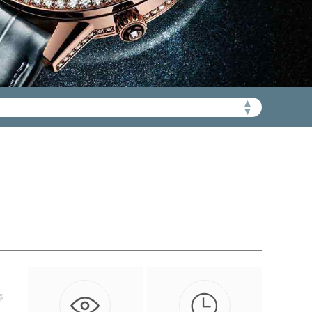
▲
加拨“+86”）
▼

停