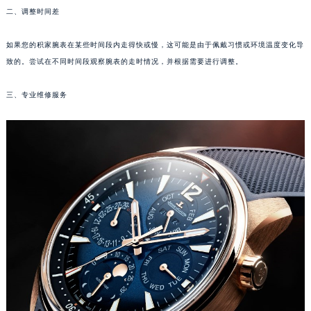
二、调整时间差
哈尔滨市道里区友谊西路600号富力中心T2座写字楼29层03室（需提前预约）
大连市中山区人民路15号国际金融大厦7层G室（需提前预约）
如果您的积家腕表在某些时间段内走得快或慢，这可能是由于佩戴习惯或环境温度变化导
佛山市禅城区季华五路57号万科金融中心C座12层1205室（需提前预约）
致的。尝试在不同时间段观察腕表的走时情况，并根据需要进行调整。
东莞市东城街道鸿福东路1号民盈国贸中心T1写字楼9层907室（需提前预约）
三、专业维修服务
无锡市梁溪区人民中路139号恒隆广场写字楼1座11层1104室（需提前预约）
南通市崇川区工农路57号圆融广场写字楼16层1603室（需提前预约）
苏州市苏州工业园区星港街199号苏州中心办公楼C座22层08室（需提前预约）
武汉市江汉区解放大道686号世界贸易大厦38层09室（需提前预约）
南宁市青秀区金湖路59号地王大厦12楼1224室（需提前预约）
合肥市蜀山区潜山路111号万象城华润大厦B座12楼03室（需提前预约）
泉州市丰泽区宝洲路729号浦西万达中心写字楼A座7楼709室（需提前预约）
青岛市南区山东路6号华润大厦B座22层04室（需提前预约）
烟台市芝罘区胜利路139号万达金融中心A座907室（需提前预约）
长春市朝阳区西安大路727号中银大厦A座(旺进大厦)18层09室（需提前预约）
贵阳市南明区都司高架桥路33号亨特国际金融中心14楼14D（需提前预约）
昆明市盘龙区北京路928号同德昆明广场写字楼10层06室（需提前预约）