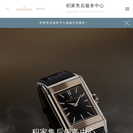
积家售后服务中心

JAEGER MAINTENANCE

积家售后服务中心竭诚为您服务！
中心介绍
联系我们
2026年8月积家中国区售后服务网络优化升级公告
2026年8月积家全国官方售后客户服务热线：400-992-0312
积家官方全国统一服务热线400-992-0312，服务覆盖中国大陆、香港、澳门、台湾全部区域（非大陆需加拨“+86”）
2026年8月积家售后服务中心最新网点地址：
积家售后服务中心
北京市朝阳区建国门外大街甲6号华熙国际中心写字楼D座11层1102室（北京总部）（需提前预约）