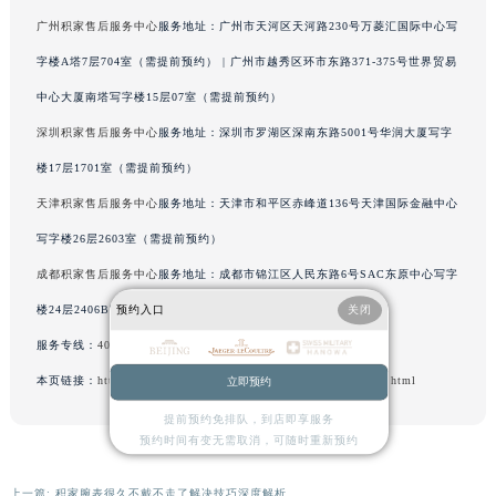
广州积家售后服务中心
服务地址：广州市天河区天河路230号万菱汇国际中心写
内蒙古自治区赤峰市红山区哈达街积家售后服务中心（需提前预约）
内蒙古自治区鄂尔多斯市东胜区伊金霍洛街积家售后服务中心（需提前预约）
字楼A塔7层704室（需提前预约） | 广州市越秀区环市东路371-375号世界贸易
内蒙古自治区呼伦贝尔市海拉尔区中央街积家售后服务中心（需提前预约）
中心大厦南塔写字楼15层07室（需提前预约）
内蒙古自治区通辽市科尔沁区明仁大街积家售后服务中心（需提前预约）
深圳积家售后服务中心
服务地址：深圳市罗湖区深南东路5001号华润大厦写字
内蒙古自治区乌海市海勃湾区人民南路积家售后服务中心（需提前预约）
楼17层1701室（需提前预约）
内蒙古自治区乌兰察布市集宁区恩和大街积家售后服务中心（需提前预约）
天津积家售后服务中心
服务地址：天津市和平区赤峰道136号天津国际金融中心
内蒙古自治区锡林郭勒盟市锡林浩特市光明街与额尔敦路交叉口积家售后服务中心（需提前预约）
写字楼26层2603室（需提前预约）
内蒙古自治区兴安盟市乌兰浩特市兴安大街积家售后服务中心（需提前预约）
成都积家售后服务中心
服务地址：成都市锦江区人民东路6号SAC东原中心写字
山西省大同市平城区迎宾街积家售后服务中心（需提前预约）
山西省晋城市城区黄华街积家售后服务中心（需提前预约）
预约入口
关闭
楼24层2406B室（需提前预约）
山西省晋中市榆次区顺城街积家售后服务中心（需提前预约）
服务专线：
400-992-0312
山西省临汾市尧都区解放路积家售后服务中心（需提前预约）
本页链接：
http://www.jaegerfw.com/problems/chongqing/18751.html
立即预约
山西省吕梁市离石区永宁中路与建设街交叉口积家售后服务中心（需提前预约）
提前预约免排队，到店即享服务
山西省朔州市朔城区怡西路与鄯阳西街交汇处积家售后服务中心（需提前预约）
预约时间有变无需取消，可随时重新预约
山西省忻州市忻府区和平东街与七一南路交叉口积家售后服务中心（需提前预约）
上一篇:
积家腕表很久不戴不走了解决技巧深度解析
山西省阳泉市郊区平阳东街与新城大道交叉口积家售后服务中心（需提前预约）