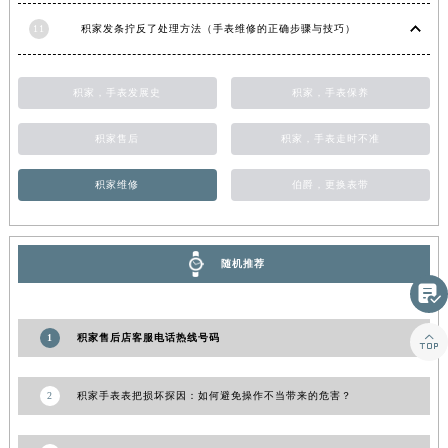
浙江省丽水市莲都区解放街积家售后服务中心（需提前预约）
11
积家发条拧反了处理方法（手表维修的正确步骤与技巧）
浙江省宁波市江北区大闸南路500号来福士广场办公楼20层2009室积家售后服务中心（需提前预约）
浙江省衢州市柯城区上街积家售后服务中心（需提前预约）
积家，手表发展史
积家，手表保养
浙江省绍兴市越城区胜利东路379号世茂天际中心写字楼8层805室积家售后服务中心（需提前预约）
积家售后
积家，手表走时不准
浙江省舟山市定海区解放东路积家售后服务中心（需提前预约）
澳门特别行政区大堂区议事亭前地（新马路）积家售后服务中心（需提前预约）
积家维修
伯爵，更换表带
澳门特别行政区风顺堂区南湾大马路积家售后服务中心（需提前预约）
澳门特别行政区花地玛堂区关闸广场积家售后服务中心（需提前预约）
澳门特别行政区花王堂区大三巴商圈积家售后服务中心（需提前预约）
随机推荐
澳门特别行政区嘉模堂区官也街积家售后服务中心（需提前预约）

澳门省路氹城市金光大道积家售后服务中心（需提前预约）
澳门特别行政区望德堂区塔石广场积家售后服务中心（需提前预约）

1
积家售后店客服电话热线号码
福建省福州市鼓楼区五四路128-1号恒力城写字楼15层03室积家售后服务中心（需提前预约）
福建省厦门市思明区湖滨东路95号万象城华润大厦B座11层1104室积家售后服务中心（需提前预约）
2
积家手表表把损坏探因：如何避免操作不当带来的危害？
广东省潮州市潮安区新风路与潮汕路交汇处积家售后服务中心（需提前预约）
广东省广州市天河区天河路230号万菱汇国际中心A塔7层704室积家售后服务中心（需提前预约）