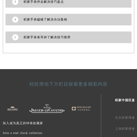
3
积家手表停走解决技巧盘点
广东省广州市越秀区环市东路371-375号世界贸易中心大厦南塔15层1507室积家售后服务中心（需提前预约）
广东省河源市源城区越王大道积家售后服务中心（需提前预约）
4
积家手表磕碰了解决办法集锦
广东省惠州市惠城区江北文昌一路7号华贸大厦1座30层3005室积家售后服务中心（需提前预约）
广东省江门市蓬江区广场西路积家售后服务中心（需提前预约）
5
积家手表表耳掉了解决技巧推荐
广东省揭阳市榕城进贤门步行街积家售后服务中心（需提前预约）
广东省茂名市电白区水东街道迎宾大道积家售后服务中心（需提前预约）
广东省梅州市梅江区金燕大道积家售后服务中心（需提前预约）
广东省清远市清城区湖西路积家售后服务中心（需提前预约）
广东省汕头市龙湖区长平路积家售后服务中心（需提前预约）
轻轻滑动下方栏目探索更多精彩内容
广东省汕尾市城区香洲街道园林社区翠园街积家售后服务中心（需提前预约）
广东省韶关市武江区芙蓉新区与老城中心交汇处积家售后服务中心（需提前预约）
积家中国区服
广东省深圳市罗湖区深南东路5001号华润大厦17层1701室积家售后服务中心（需提前预约）
广东省阳江市江城区东风一路积家售后服务中心（需提前预约）
北京积家维修
广东省云浮市云城区金山路积家售后服务中心（需提前预约）
加入成为真正的钟表收藏家
广东省湛江市赤坎区观海北路积家售后服务中心（需提前预约）
上海积家维修
Join a real clock collector.
广东省肇庆市端州区信安大道与砚都大道交汇处积家售后服务中心（需提前预约）