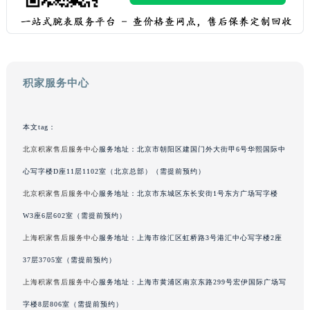
辽宁省抚顺市新抚区东一路积家售后服务中心（需提前预约）
辽宁省阜新市海州区解放大街积家售后服务中心（需提前预约）
辽宁省葫芦岛市连山区中央路积家售后服务中心（需提前预约）
辽宁省锦州市古塔区中央大街积家售后服务中心（需提前预约）
积家服务中心
辽宁省辽阳市白塔区新运大街积家售后服务中心（需提前预约）
辽宁省盘锦市兴隆台区石油大街积家售后服务中心（需提前预约）
本文tag：
辽宁省铁岭市银州区南马路积家售后服务中心（需提前预约）
北京积家售后服务中心
服务地址：北京市朝阳区建国门外大街甲6号华熙国际中
辽宁省营口市站前区市府路与渤海大街交叉口积家售后服务中心（需提前预约）
心写字楼D座11层1102室（北京总部）（需提前预约）
辽宁省沈阳市沈河区中街路137号亨得利名表维修授权店1楼积家售后服务中心（需提前预约）
辽宁省沈阳市沈河区中街路83号亨得利名表维修授权店1楼积家售后服务中心（需提前预约）
北京积家售后服务中心
服务地址：北京市东城区东长安街1号东方广场写字楼
北京市朝阳区建国门外大街甲6号华熙国际中心D座11层1102室积家售后服务中心（北京总部）（需提前预约）
W3座6层602室（需提前预约）
北京市东城区东长安街1号王府井东方广场W3座6层602室积家售后服务中心（需提前预约）
上海积家售后服务中心
服务地址：上海市徐汇区虹桥路3号港汇中心写字楼2座
河北省保定市竞秀区朝阳北大街北国先天下积家售后服务中心（需提前预约）
37层3705室（需提前预约）
内蒙古自治区阿拉善盟市左旗土尔扈特大街积家售后服务中心（需提前预约）
上海积家售后服务中心
服务地址：上海市黄浦区南京东路299号宏伊国际广场写
内蒙古自治区巴彦淖尔市临河区新华街积家售后服务中心（需提前预约）
字楼8层806室（需提前预约）
内蒙古自治区包头市青山区幸福路甲3号王府井百货名表维修积家售后服务中心（需提前预约）