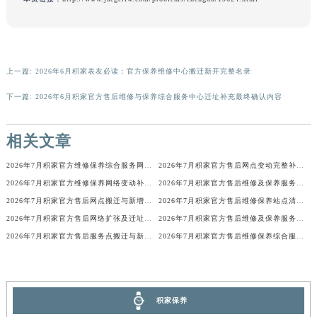
广东省梅州市梅江区金燕大道积家售后服务中心（需提前预约）
广东省清远市清城区湖西路积家售后服务中心（需提前预约）
广东省汕头市龙湖区长平路积家售后服务中心（需提前预约）
上一篇:
2026年6月积家表友必读：官方保养维修中心搬迁新开完整名录
广东省汕尾市城区香洲街道园林社区翠园街积家售后服务中心（需提前预约）
广东省韶关市武江区芙蓉新区与老城中心交汇处积家售后服务中心（需提前预约）
下一篇:
2026年6月积家官方售后维修与保养综合服务中心迁址补充最终确认内容
广东省深圳市罗湖区深南东路5001号华润大厦17层1701室积家售后服务中心（需提前预约）
广东省阳江市江城区东风一路积家售后服务中心（需提前预约）
相关文章
广东省云浮市云城区金山路积家售后服务中心（需提前预约）
2026年7月积家官方维修保养综合服务网最终迁址及新增网点最终速报确认
2026年7月积家官方售后网点变动完整补充速查（搬迁及新增）
广东省湛江市赤坎区观海北路积家售后服务中心（需提前预约）
2026年7月积家官方维修保养网络变动补充明细文本（含搬迁新设）
2026年7月积家官方售后维修及保养服务网络最终迁址与扩张
广东省肇庆市端州区信安大道与砚都大道交汇处积家售后服务中心（需提前预约）
2026年7月积家官方售后网点搬迁与新增信息手册
2026年7月积家官方售后维修保养站点清单补充版（搬迁新开）文件
广西壮族自治区百色市右江区中山二路积家售后服务中心（需提前预约）
2026年7月积家官方售后网络扩张及迁址补充最终公告
2026年7月积家官方售后维修及保养服务网络迁址与扩张补充确认稿内容
广西壮族自治区北海市海城区北京路积家售后服务中心（需提前预约）
2026年7月积家官方售后服务点搬迁与新建网点补充公示
2026年7月积家官方售后维修保养综合服务网络补充发布确认
广西壮族自治区崇左市江州区石景林街道友谊大道与丽川路交汇处积家售后服务中心（需提前预约）
广西壮族自治区防城港市港口区金花茶大道积家售后服务中心（需提前预约）
广西壮族自治区贵港市港北区港城街道布山大道与仙衣路交叉口积家售后服务中心（需提前预约）
积家保养
广西壮族自治区桂林市秀峰区红岭路积家售后服务中心（需提前预约）