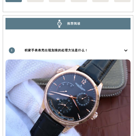
香港特别行政区金钟区中西区金钟道积家售后服务中心（需提前预约）
香港特别行政区九龙区油尖旺区弥敦道积家售后服务中心（需提前预约）
香港特别行政区铜锣湾区湾仔区轩尼诗道积家售后服务中心（需提前预约）
推荐阅读
河南省安阳市文峰区解放大道积家售后服务中心（需提前预约）
河南省鹤壁市淇滨区九州路积家售后服务中心（需提前预约）
河南省济源市沁园街道济水大道积家售后服务中心（需提前预约）
1
积家手表表壳出现划痕的处理方法是什么！
河南省焦作市解放区解放路积家售后服务中心（需提前预约）
河南省开封市鼓楼区中山路积家售后服务中心（需提前预约）
河南省洛阳市西工区中州中路与解放路交叉口积家售后服务中心（需提前预约）
河南省漯河市源汇区交通路积家售后服务中心（需提前预约）
河南省南阳市宛城区范蠡东路与南都路交叉口积家售后服务中心（需提前预约）
河南省平顶山市卫东区建设路积家售后服务中心（需提前预约）
河南省濮阳市大华龙区开州路绿城路交叉口积家售后服务中心（需提前预约）
河南省三门峡市湖滨区和平路积家售后服务中心（需提前预约）
河南省商丘市梁园区神火大道积家售后服务中心（需提前预约）
河南省新乡市红旗区人民路积家售后服务中心（需提前预约）