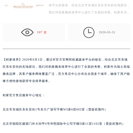
体平台的核实，结合北京市东城区东长安街的实地探访，
徐州市鼓楼区淮海东路29号苏宁广场IFC国际金融中心写字楼35层3508室（需提前预约）
我们对积家腕表保养中心进行了全面的考察。积家作为瑞
扬州市邗江区国展路29号星耀天地写字楼1号楼18层1803室（需提前预约）
士高端腕表品牌，其客户服务网络覆盖广泛，官方售后
盐城市盐都区世纪大道5号盐城金融城写字楼1号楼16层1604室（需提前预约）
中…

泰州市海陵区永定东路399号置地商务中心东塔写字楼（华润万象城）17层1706室（需提前预约）
107 次
2026-05-31
宁波市江北区大闸南路500号来福士广场办公楼20层2009室（需提前预约）
杭州市上城区钱江路1366号华润大厦写字楼A座5层503-5室（需提前预约）
金华市金东区东市南街777号金华万达广场写字楼4号楼22层2209室（需提前预约）
【
积家保养】2026年6月1日，通过对官方官网和权威媒体平台的核实，结合北京市东城
绍兴市越城区胜利东路379号世茂天际中心写字楼8层805室（需提前预约）
区东长安街的实地探访，我们对积家腕表保养中心进行了全面的考察。积家作为瑞士高端
嘉兴市南湖区广益路705号嘉兴世界贸易中心写字楼A座13层1304室（需提前预约）
腕表品牌，其客户服务网络覆盖广泛，官方售后中心分布在全国多个城市，确保了用户能
南昌市红谷滩新区红谷中大道998号绿地双子塔（中央广场）A1座办公楼14层07室（需提前预约）
够方便快捷地获得专业保养服务。
济南市历下区经十路11111号华润中心写字楼（万象城）15层1508室（需提前预约）
积家官方售后服务中心地址：
广州市天河区天河路230号万菱汇国际中心写字楼A塔7层704室（需提前预约）
广州市越秀区环市东路371-375号世界贸易中心大厦南塔写字楼15层07室（需提前预约）
北京市东城区东长安街1号东方广场写字楼W3座6层602室（需提前预约）
深圳市罗湖区深南东路5001号华润大厦写字楼17层1701室（需提前预约）
惠州市惠城区江北文昌一路7号华贸大厦写字楼1座30层05室（需提前预约）
北京市朝阳区建国门外大街甲6号华熙国际中心写字楼D座11层1102室（需提前预约）
厦门市思明区湖滨东路95号华润大厦写字楼B座11层1104室（需提前预约）