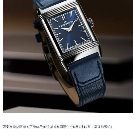
内蒙古自治区锡林郭勒盟市锡林浩特市光明街与额尔敦路交叉口积家售后服务中心（需提前预约）
内蒙古自治区兴安盟市乌兰浩特市兴安大街积家售后服务中心（需提前预约）
山西省大同市平城区迎宾街积家售后服务中心（需提前预约）
山西省晋城市城区黄华街积家售后服务中心（需提前预约）
山西省晋中市榆次区顺城街积家售后服务中心（需提前预约）
山西省临汾市尧都区解放路积家售后服务中心（需提前预约）
山西省吕梁市离石区永宁中路与建设街交叉口积家售后服务中心（需提前预约）
山西省朔州市朔城区怡西路与鄯阳西街交汇处积家售后服务中心（需提前预约）
山西省忻州市忻府区和平东街与七一南路交叉口积家售后服务中心（需提前预约）
山西省阳泉市郊区平阳东街与新城大道交叉口积家售后服务中心（需提前预约）
山西省运城市盐湖区河东街积家售后服务中心（需提前预约）
山西省长治市潞州区英雄中路积家售后服务中心（需提前预约）
山西省太原市迎泽区迎泽街道解放路15号亨得利名表维修授权店3楼积家售后服务中心（需提前预约）
天津市和平区赤峰道136号天津国际金融中心26层2603室积家售后服务中心（需提前预约）
安徽省安庆市迎江区人民路积家售后服务中心（需提前预约）
西安市碑林区南关正街88号华侨城长安国际中心E座6楼10室（需提前预约）
安徽省蚌埠市蚌山区淮河路积家售后服务中心（需提前预约）