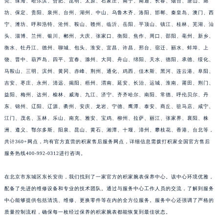
莞、珠海、哈尔滨、合肥、昆明、太原、石家庄、南宁、南通、长春、烟台、唐山、廊
福建省莆田市城厢区霞林街道荔华东大道积家售后服务中心（需提前预约）
坊、保定、贵阳、泉州、台州、湖州、中山、乌鲁木齐、洛阳、邯郸、秦皇岛、澳门、西
福建省三明市三元区东乾二路积家售后服务中心（需提前预约）
宁、潍坊、呼和浩特、沧州、鞍山、赣州、临沂、岳阳、平顶山、镇江、桂林、芜湖、汕
头、淄博、兰州、银川、郴州、大庆、张家口、衡阳、焦作、周口、邵阳、亳州、新乡、
福建省漳州市龙文区步港路积家售后服务中心（需提前预约）
衡水、牡丹江、德州、聊城、包头、淮安、宜昌、许昌、邢台、宿迁、丽水、蚌埠、上
江苏省常州市新北区龙锦路1590号现代传媒中心5号楼10层1008室积家售后服务中心（需提前预约）
饶、晋中、葫芦岛、四平、宜春、滁州、大同、舟山、绵阳、天水、德阳、承德、绥化、
江苏省淮安市清江浦区淮海北路积家售后服务中心（需提前预约）
马鞍山、三明、滨州、黄冈、赤峰、荆州、通化、鸡西、佳木斯、黑河、连云港、阜阳、
江苏省连云港市海州区通灌北路积家售后服务中心（需提前预约）
吉安、枣庄、永州、清远、揭阳、梧州、渭南、延安、长治、运城、淮南、莆田、荆门、
江苏省南京市秦淮区中山南路1号南京中心22层22-C1-C3室积家售后服务中心（需提前预约）
益阳、梅州、达州、榆林、威海、九江、济宁、齐齐哈尔、南阳、常德、呼伦贝尔、丹
江苏省宿迁市宿城区西湖路积家售后服务中心（需提前预约）
东、锦州、辽阳、辽源、衢州、安庆、龙岩、宁德、鹰潭、泰安、商丘、驻马店、咸宁、
江门、茂名、玉林、乐山、南充、雅安、宝鸡、柳州、拉萨、丽江、张家界、襄阳、株
江苏省泰州市海陵区永定东路399号置地商务中心东塔（华润万象城）17层1706室积家售后服务中心（需提前预约）
洲、遵义、鄂尔多斯、阳泉、昆山、黄石、湘潭、十堰、漳州、攀枝花、香港、台北等，
江苏省徐州市鼓楼区淮海东路29号苏宁广场IFC国际金融中心35层3508室积家售后服务中心（需提前预约）
共计360+网点，均有官方直营的积家售后服务网点，详细信息需拨打积家全国官方售后
江苏省盐城市盐都区世纪大道5号盐城金融城写字楼1号楼16层1604室积家售后服务中心（需提前预约）
服务热线400-992-0312进行咨询。
江苏省扬州市邗江区国展路29号星耀天地写字楼1号楼18层1803室积家售后服务中心（需提前预约）
江苏省镇江市京口区中山东路积家售后服务中心（需提前预约）
在北京市东城区东长安街，我们找到了一家官方的积家腕表保养中心。该中心环境优雅，
江西省抚州市临川区赣东大道积家售后服务中心（需提前预约）
配备了先进的维修设备和专业的技术团队。通过与服务中心工作人员的交流，了解到服务
中心能够提供包括清洗、维修、更换零件等在内的全方位服务。服务中心还强调了严格的
江西省赣州市章贡区文清路积家售后服务中心（需提前预约）
质量控制流程，确保每一枚经过保养的积家腕表都能恢复到最佳状态。
江西省吉安市吉州区井冈山大道积家售后服务中心（需提前预约）