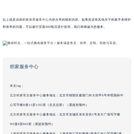
山东省威海市环翠区新威海路89号振华商厦一楼名表维修积家售后服务中心（需提前预约）
山东省潍坊市奎文区东风东街积家售后服务中心（需提前预约）
以上就是
成都积家保养服务中心
为您分享的精彩内容。如果您还有其他关于积家手表维护
山东省枣庄市滕州市北辛路与善国路交叉口积家售后服务中心（需提前预约）
和保养的问题，可以拨打页面400电话进行咨询，我们将竭诚为您服务。
山东省淄博市张店区金晶大道积家售后服务中心（需提前预约）
上海市黄浦区南京东路299号宏伊国际广场写字楼8层806室积家售后服务中心（需提前预约）
上海市徐汇区虹桥路3号港汇中心2座37层3705室积家售后服务中心（需提前预约）
浙江省杭州市上城区钱江路1366号华润大厦A座5层503-5室积家售后服务中心（需提前预约）
浙江省湖州市吴兴区劳动路积家售后服务中心（需提前预约）
积家服务中心
浙江省嘉兴市南湖区广益路705号嘉兴世界贸易中心A座13层1304室积家售后服务中心（需提前预约）
浙江省金华市金东区东市南街777号金华万达广场4号楼22楼2209室积家售后服务中心（需提前预约）
本文tag：
浙江省丽水市莲都区解放街积家售后服务中心（需提前预约）
北京积家售后服务中心
服务地址：北京市朝阳区建国门外大街甲6号华熙国际中
浙江省宁波市江北区大闸南路500号来福士广场办公楼20层2009室积家售后服务中心（需提前预约）
心写字楼D座11层1102室（北京总部）（需提前预约）
浙江省衢州市柯城区上街积家售后服务中心（需提前预约）
北京积家售后服务中心
服务地址：北京市东城区东长安街1号东方广场写字楼
浙江省绍兴市越城区胜利东路379号世茂天际中心写字楼8层805室积家售后服务中心（需提前预约）
浙江省舟山市定海区解放东路积家售后服务中心（需提前预约）
W3座6层602室（需提前预约）
澳门特别行政区大堂区议事亭前地（新马路）积家售后服务中心（需提前预约）
上海积家售后服务中心
服务地址：上海市徐汇区虹桥路3号港汇中心写字楼2座