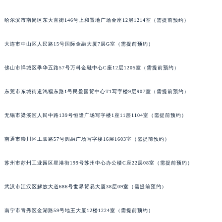
吉林省辽源市龙山区人民大街积家售后服务中心（需提前预约）
哈尔滨市南岗区东大直街146号上和置地广场金座12层1214室（需提前预约）
吉林省梅河口市新华街道梅河大街积家售后服务中心（需提前预约）
吉林省四平市铁东区紫气大路与南九经街交汇处积家售后服务中心（需提前预约）
大连市中山区人民路15号国际金融大厦7层G室（需提前预约）
吉林省松原市宁江区五环大街积家售后服务中心（需提前预约）
吉林省通化市东昌区环通乡江南大街积家售后服务中心（需提前预约）
佛山市禅城区季华五路57号万科金融中心C座12层1205室（需提前预约）
吉林省延边市延吉市解放路积家售后服务中心（需提前预约）
东莞市东城街道鸿福东路1号民盈国贸中心T1写字楼9层907室（需提前预约）
辽宁省鞍山市铁东区站前街积家售后服务中心（需提前预约）
辽宁省本溪市平山区胜利路积家售后服务中心（需提前预约）
无锡市梁溪区人民中路139号恒隆广场写字楼1座11层1104室（需提前预约）
辽宁省朝阳市双塔区新华路积家售后服务中心（需提前预约）
辽宁省丹东市振兴区七经街积家售后服务中心（需提前预约）
南通市崇川区工农路57号圆融广场写字楼16层1603室（需提前预约）
辽宁省抚顺市新抚区东一路积家售后服务中心（需提前预约）
辽宁省阜新市海州区解放大街积家售后服务中心（需提前预约）
苏州市苏州工业园区星港街199号苏州中心办公楼C座22层08室（需提前预约）
辽宁省葫芦岛市连山区中央路积家售后服务中心（需提前预约）
武汉市江汉区解放大道686号世界贸易大厦38层09室（需提前预约）
辽宁省锦州市古塔区中央大街积家售后服务中心（需提前预约）
辽宁省辽阳市白塔区新运大街积家售后服务中心（需提前预约）
南宁市青秀区金湖路59号地王大厦12楼1224室（需提前预约）
辽宁省盘锦市兴隆台区石油大街积家售后服务中心（需提前预约）