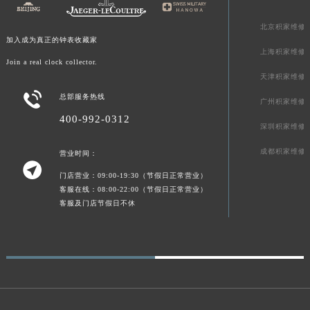
青海省果洛藏族自治州玛沁县团结路积家售后服务中心（需提前预约）
北京积家维修
青海省海北藏族自治州海晏县将军路积家售后服务中心（需提前预约）
加入成为真正的钟表收藏家
青海省海东市乐都区滨河路积家售后服务中心（需提前预约）
上海积家维修
Join a real clock collector.
青海省海南藏族自治州共和县青海湖大街积家售后服务中心（需提前预约）
天津积家维修
青海省海西蒙古族藏族自治州德令哈市柴达木路积家售后服务中心（需提前预约）

总部服务热线
广州积家维修
青海省黄南藏族自治州同仁市德合隆路积家售后服务中心（需提前预约）
400-992-0312
深圳积家维修
青海省西宁市城西区海湖新区西关大道积家售后服务中心（需提前预约）
青海省玉树藏族自治州结古镇胜利路积家售后服务中心（需提前预约）
成都积家维修
营业时间：

陕西省安康市汉滨区金州路积家售后服务中心（需提前预约）
门店营业：09:00-19:30（节假日正常营业）
陕西省宝鸡市渭滨区经二路积家售后服务中心（需提前预约）
客服在线：08:00-22:00（节假日正常营业）
客服及门店节假日不休
陕西省汉中市汉台区北大街积家售后服务中心（需提前预约）
陕西省商洛市商州区州城街积家售后服务中心（需提前预约）
陕西省铜川市王益区红旗街积家售后服务中心（需提前预约）
陕西省渭南市临渭区东风大街积家售后服务中心（需提前预约）
陕西省咸阳市秦都区沣西新城统一西路与白马河路交汇处积家售后服务中心（需提前预约）
陕西省延安市宝塔区中心街积家售后服务中心（需提前预约）