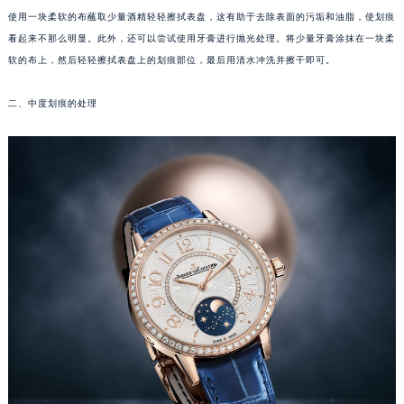
厦门市思明区湖滨东路95号华润大厦写字楼B座11层1104室（需提前预约）
对于表盘上出现的轻微划痕，我们可以通过一些简单的家庭用品来尝试修复。首先，可以
福州市鼓楼区五四路128-1号恒力城写字楼15层03室（需提前预约）
使用一块柔软的布蘸取少量酒精轻轻擦拭表盘，这有助于去除表面的污垢和油脂，使划痕
看起来不那么明显。此外，还可以尝试使用牙膏进行抛光处理。将少量牙膏涂抹在一块柔
成都市锦江区人民东路6号SAC东原中心写字楼24层2406B室（需提前预约）
软的布上，然后轻轻擦拭表盘上的划痕部位，最后用清水冲洗并擦干即可。
重庆市江北区观音桥步行街2号融恒时代广场写字楼9层902室（需提前预约）
长沙市芙蓉区定王台街道建湘路393号世茂环球金融中心写字楼（芙蓉广场）10层13室（需提前预约）
二、中度划痕的处理
郑州市二七区铭功路10号华润大厦写字楼29层2905室（需提前预约）
太原市迎泽区解放路15号亨得利名表服务中心（品牌授权店）3层整层（需提前预约）
沈阳市沈河区中街路137号亨得利名表服务中心（品牌授权店）1层整层（需提前预约）
沈阳市沈河区中街路83号亨得利名表服务中心（品牌授权店）1层整层（需提前预约）
乌鲁木齐市天山区红山路26号时代广场（CCMALL）C座17层17-B（需提前预约）
温州市鹿城区锦绣路1067号置信广场10层1015室（需提前预约）
哈尔滨市道里区友谊西路600号富力中心T2座写字楼29层03室（需提前预约）
大连市中山区人民路15号国际金融大厦7层G室（需提前预约）
佛山市禅城区季华五路57号万科金融中心C座12层1205室（需提前预约）
东莞市东城街道鸿福东路1号民盈国贸中心T1写字楼9层907室（需提前预约）
无锡市梁溪区人民中路139号恒隆广场写字楼1座11层1104室（需提前预约）