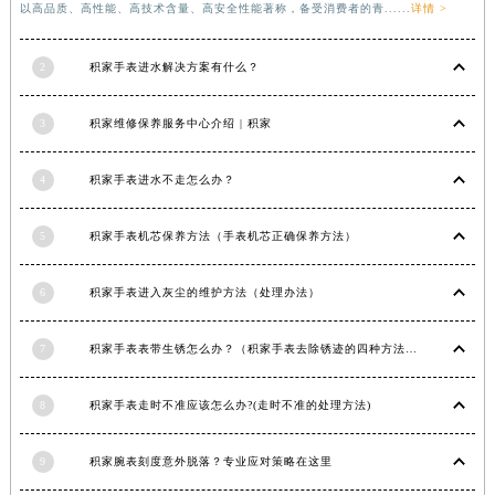
积家维修中心分享：“积家手表表壳出现划痕的处理方法是什么！”。积家手表其产品
福建省宁德市蕉城区天湖东路积家售后服务中心（需提前预约）
以高品质、高性能、高技术含量、高安全性能著称，备受消费者的青......
详情 >
福建省莆田市城厢区霞林街道荔华东大道积家售后服务中心（需提前预约）
福建省三明市三元区东乾二路积家售后服务中心（需提前预约）
2
积家手表进水解决方案有什么？
福建省漳州市龙文区步港路积家售后服务中心（需提前预约）
江苏省常州市新北区龙锦路1590号现代传媒中心5号楼10层1008室积家售后服务中心（需提前预约）
3
积家维修保养服务中心介绍 | 积家
江苏省淮安市清江浦区淮海北路积家售后服务中心（需提前预约）
江苏省连云港市海州区通灌北路积家售后服务中心（需提前预约）
4
积家手表进水不走怎么办？
江苏省南京市秦淮区中山南路1号南京中心22层22-C1-C3室积家售后服务中心（需提前预约）
江苏省宿迁市宿城区西湖路积家售后服务中心（需提前预约）
5
积家手表机芯保养方法（手表机芯正确保养方法）
江苏省泰州市海陵区永定东路399号置地商务中心东塔（华润万象城）17层1706室积家售后服务中心（需提前预约）
6
积家手表进入灰尘的维护方法（处理办法）
江苏省徐州市鼓楼区淮海东路29号苏宁广场IFC国际金融中心35层3508室积家售后服务中心（需提前预约）
江苏省盐城市盐都区世纪大道5号盐城金融城写字楼1号楼16层1604室积家售后服务中心（需提前预约）
7
积家手表表带生锈怎么办？（积家手表去除锈迹的四种方法）
江苏省扬州市邗江区国展路29号星耀天地写字楼1号楼18层1803室积家售后服务中心（需提前预约）
江苏省镇江市京口区中山东路积家售后服务中心（需提前预约）
8
积家手表走时不准应该怎么办?(走时不准的处理方法)
江西省抚州市临川区赣东大道积家售后服务中心（需提前预约）
江西省赣州市章贡区文清路积家售后服务中心（需提前预约）
9
积家腕表刻度意外脱落？专业应对策略在这里