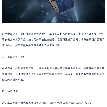
南通市崇川区工农路57号圆融广场写字楼16层1603室（需提前预约）
苏州市苏州工业园区星港街199号苏州中心办公楼C座22层08室（需提前预约）
武汉市江汉区解放大道686号世界贸易大厦38层09室（需提前预约）
南宁市青秀区金湖路59号地王大厦12楼1224室（需提前预约）
合肥市蜀山区潜山路111号万象城华润大厦B座12楼03室（需提前预约）
泉州市丰泽区宝洲路729号浦西万达中心写字楼A座7楼709室（需提前预约）
对于中度划痕，我们可能需要借助专业的工具和材料来进行修复。市面上有许多专门针对
青岛市南区山东路6号华润大厦B座22层04室（需提前预约）
手表表盘修复的产品，如专用的手表抛光剂等。在使用这些产品时，请务必按照产品说明
烟台市芝罘区胜利路139号万达金融中心A座907室（需提前预约）
进行操作，并确保佩戴手套以避免对皮肤造成伤害。
长春市朝阳区西安大路727号中银大厦A座(旺进大厦)18层09室（需提前预约）
三、重度划痕的处理
贵阳市南明区都司高架桥路33号亨特国际金融中心14楼14D（需提前预约）
昆明市盘龙区北京路928号同德昆明广场写字楼10层06室（需提前预约）
如果表盘上的划痕非常严重，已经影响到了手表的整体美观度和功能，则建议寻求专业的
石家庄市长安区中山东路39号勒泰中心写字楼B座13层07室（需提前预约）
维修服务。专业的维修人员拥有丰富的经验和专业的工具设备，能够更有效地修复甚至完
西安市碑林区南关正街88号华侨城长安国际中心E座6楼10室（需提前预约）
全去除严重的划痕。
海口市龙华区金贸东路5号海口华润大厦B座17层1707室（需提前预约）
唐山市路南区新华东道100号万达广场写字楼A座10层1002室（需提前预约）
四、预防措施
台州市椒江区东海大道1800号腾达中心东1幢20楼2002室（需提前预约）