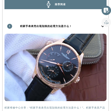
安徽省蚌埠市蚌山区淮河路积家售后服务中心（需提前预约）

安徽省亳州市谯城区魏武大道积家售后服务中心（需提前预约）
推荐阅读
安徽省池州市贵池区长江路积家售后服务中心（需提前预约）

安徽省滁州市琅琊区南谯北路积家售后服务中心（需提前预约）
安徽省阜阳市颍州区颍州北路积家售后服务中心（需提前预约）
1
积家手表表壳出现划痕的处理方法是什么！
安徽省淮北市相山区淮海路积家售后服务中心（需提前预约）
安徽省淮南市田家庵区国庆中路积家售后服务中心（需提前预约）
安徽省黄山市屯溪区黄山西路积家售后服务中心（需提前预约）
安徽省六安市金安区解放中路积家售后服务中心（需提前预约）
安徽省马鞍山市雨山区湖南西路积家售后服务中心（需提前预约）
安徽省宿州市埇桥区人民中路积家售后服务中心（需提前预约）
安徽省铜陵市铜官区石城大道积家售后服务中心（需提前预约）
安徽省芜湖市镜湖区中山路步行街积家售后服务中心（需提前预约）
安徽省宣城市宣州区叠嶂西路积家售后服务中心（需提前预约）
福建省龙岩市新罗区九一南路积家售后服务中心（需提前预约）
福建省南平市建阳区人民西路积家售后服务中心（需提前预约）