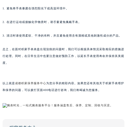
为了避免积家手表表盘出现更多的划痕，在日常佩戴过程中需要注意以下几点：
内蒙古自治区呼和浩特市玉泉区大学西街70号华润万象城写字楼（鄂尔多斯大厦）23层2326室（需提前预约）
甘肃省兰州市七里河区西津西路16号兰州中心写字楼21层2102室（需提前预约）
1. 避免将手表暴露在强烈阳光下或高温环境中。
重庆市解放碑渝中区民权路28号英利国际金融中心写字楼20层01室（需提前预约）
黑龙江省大庆市萨尔图区会战大街积家售后服务中心（需提前预约）
2. 在进行运动或接触化学物质时，请尽量避免佩戴手表。
黑龙江省鹤岗市向阳区红军路积家售后服务中心（需提前预约）
3. 清洁时请使用柔软、干净的布料，并且避免使用含有酒精或其他刺激性成分的产品。
黑龙江省黑河市爱辉区中央街积家售后服务中心（需提前预约）
黑龙江省鸡西市鸡冠区红军路积家售后服务中心（需提前预约）
总之，在面对积家手表表盘出现划痕的问题时，我们可以根据具体情况采取相应的措施进
黑龙江省佳木斯市向阳区长安路积家售后服务中心（需提前预约）
行处理。同时，在日常生活中也要注意做好预防工作，以延长手表使用寿命并保持其美观
黑龙江省牡丹江市东安区太平路积家售后服务中心（需提前预约）
度。
黑龙江省七台河市桃山区大同街积家售后服务中心（需提前预约）
黑龙江省齐齐哈尔市龙沙区龙华路积家售后服务中心（需提前预约）
以上就是
成都积家保养服务中心
为您分享的精彩内容。如果您还有其他关于积家手表维护
黑龙江省双鸭山市尖山区新兴大街积家售后服务中心（需提前预约）
和保养的问题，可以拨打页面400电话进行咨询，我们将竭诚为您服务。
黑龙江省绥化市北林区新华街与康庄路交叉口积家售后服务中心（需提前预约）
黑龙江省伊春市伊美区通河路积家售后服务中心（需提前预约）
吉林省白城市洮北区明仁南街积家售后服务中心（需提前预约）
吉林省白山市浑江区浑江大街积家售后服务中心（需提前预约）