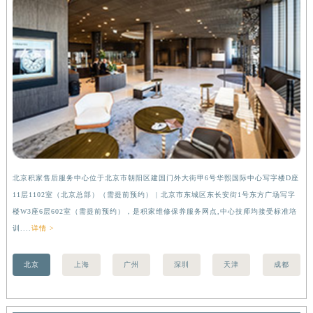
内蒙古自治区乌兰察布市集宁区恩和大街积家售后服务中心（需提前预约）
内蒙古自治区锡林郭勒盟市锡林浩特市光明街与额尔敦路交叉口积家售后服务中心（需提前预约）
内蒙古自治区兴安盟市乌兰浩特市兴安大街积家售后服务中心（需提前预约）
山西省大同市平城区迎宾街积家售后服务中心（需提前预约）
山西省晋城市城区黄华街积家售后服务中心（需提前预约）
山西省晋中市榆次区顺城街积家售后服务中心（需提前预约）
山西省临汾市尧都区解放路积家售后服务中心（需提前预约）
山西省吕梁市离石区永宁中路与建设街交叉口积家售后服务中心（需提前预约）
山西省朔州市朔城区怡西路与鄯阳西街交汇处积家售后服务中心（需提前预约）
山西省忻州市忻府区和平东街与七一南路交叉口积家售后服务中心（需提前预约）
北京积家售后服务中心位于北京市朝阳区建国门外大街甲6号华熙国际中心写字楼D座
上
山西省阳泉市郊区平阳东街与新城大道交叉口积家售后服务中心（需提前预约）
11层1102室（北京总部）（需提前预约） | 北京市东城区东长安街1号东方广场写字
（
山西省运城市盐湖区河东街积家售后服务中心（需提前预约）
楼W3座6层602室（需提前预约），是积家维修保养服务网点,中心技师均接受标准培
前
山西省长治市潞州区英雄中路积家售后服务中心（需提前预约）
训....
详情 >
山西省太原市迎泽区迎泽街道解放路15号亨得利名表维修授权店3楼积家售后服务中心（需提前预约）
北京
上海
广州
深圳
天津
成都
天津市和平区赤峰道136号天津国际金融中心26层2603室积家售后服务中心（需提前预约）
安徽省安庆市迎江区人民路积家售后服务中心（需提前预约）