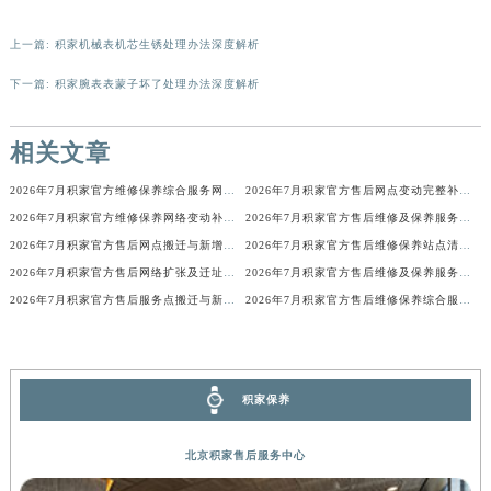
辽宁省盘锦市兴隆台区石油大街积家售后服务中心（需提前预约）
辽宁省铁岭市银州区南马路积家售后服务中心（需提前预约）
上一篇:
积家机械表机芯生锈处理办法深度解析
辽宁省营口市站前区市府路与渤海大街交叉口积家售后服务中心（需提前预约）
辽宁省沈阳市沈河区中街路137号亨得利名表维修授权店1楼积家售后服务中心（需提前预约）
下一篇:
积家腕表表蒙子坏了处理办法深度解析
辽宁省沈阳市沈河区中街路83号亨得利名表维修授权店1楼积家售后服务中心（需提前预约）
北京市朝阳区建国门外大街甲6号华熙国际中心D座11层1102室积家售后服务中心（北京总部）（需提前预约）
相关文章
北京市东城区东长安街1号王府井东方广场W3座6层602室积家售后服务中心（需提前预约）
2026年7月积家官方维修保养综合服务网最终迁址及新增网点最终速报确认
2026年7月积家官方售后网点变动完整补充速查（搬迁及新增）
河北省保定市竞秀区朝阳北大街北国先天下积家售后服务中心（需提前预约）
2026年7月积家官方维修保养网络变动补充明细文本（含搬迁新设）
2026年7月积家官方售后维修及保养服务网络最终迁址与扩张
内蒙古自治区阿拉善盟市左旗土尔扈特大街积家售后服务中心（需提前预约）
2026年7月积家官方售后网点搬迁与新增信息手册
2026年7月积家官方售后维修保养站点清单补充版（搬迁新开）文件
内蒙古自治区巴彦淖尔市临河区新华街积家售后服务中心（需提前预约）
2026年7月积家官方售后网络扩张及迁址补充最终公告
2026年7月积家官方售后维修及保养服务网络迁址与扩张补充确认稿内容
内蒙古自治区包头市青山区幸福路甲3号王府井百货名表维修积家售后服务中心（需提前预约）
2026年7月积家官方售后服务点搬迁与新建网点补充公示
2026年7月积家官方售后维修保养综合服务网络补充发布确认
内蒙古自治区赤峰市红山区哈达街积家售后服务中心（需提前预约）
内蒙古自治区鄂尔多斯市东胜区伊金霍洛街积家售后服务中心（需提前预约）
内蒙古自治区呼伦贝尔市海拉尔区中央街积家售后服务中心（需提前预约）
积家保养
内蒙古自治区通辽市科尔沁区明仁大街积家售后服务中心（需提前预约）
内蒙古自治区乌海市海勃湾区人民南路积家售后服务中心（需提前预约）
北京积家售后服务中心