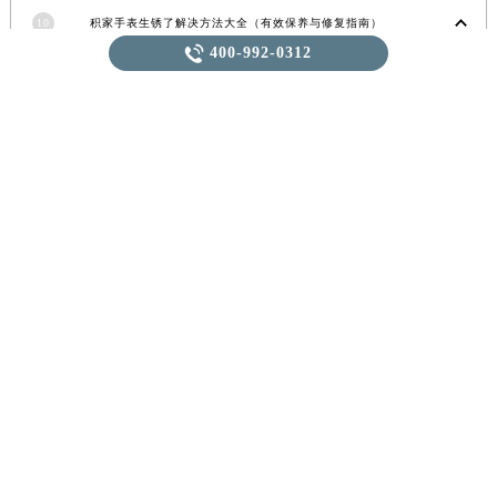
江西省吉安市吉州区井冈山大道积家售后服务中心（需提前预约）
江西省景德镇市珠山区珠山中路积家售后服务中心（需提前预约）

400-992-0312
10
积家手表生锈了解决方法大全（有效保养与修复指南）
江西省九江市浔阳区浔阳路积家售后服务中心（需提前预约）
11
积家发条拧反了处理方法（手表维修的正确步骤与技巧）
江西省南昌市红谷滩新区红谷中大道998号绿地双子塔（中央广场）A1座办公楼14层1407室积家售后服务中心（需提前预约）
江西省萍乡市安源区萍安北大道与康庄路交叉口积家售后服务中心（需提前预约）
江西省上饶市信州区滨江西路积家售后服务中心（需提前预约）
积家，手表保养
积家售后
江西省新余市渝水区北湖西路积家售后服务中心（需提前预约）
积家维修
积家，手表走时不准
江西省宜春市袁州区中山中路积家售后服务中心（需提前预约）
江西省鹰潭市月湖区胜利东路积家售后服务中心（需提前预约）
积家，手表发展史
伯爵，更换表带
山东省德州市德城区东风中路积家售后服务中心（需提前预约）
山东省东营市东营区济南路积家售后服务中心（需提前预约）
山东省济南市历下区经十路11111号华润中心写字楼（万象城）15层1508室积家售后服务中心（需提前预约）
随机推荐
山东省济宁市任城区太白楼路积家售后服务中心（需提前预约）
山东省莱芜市文化南路8号银座商城名表维修一楼名表维修积家售后服务中心（需提前预约）
山东省临沂市兰山区解放路积家售后服务中心（需提前预约）
1
积家摔坏解决方法集锦（腕表维修保养的实用指南）
山东省日照市东港区烟台路积家售后服务中心（需提前预约）