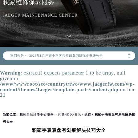
积家维修保养服务
JAEGER MAINTENANCE CENTER
2026年8月积家中国区售后服务网络优化升级公告
▲
官网公告>
2026年8月积家全国官方售后客户服务热线：400-992-0312
▼
积家官方全国统一服务热线400-992-0312，服务覆盖中国大陆、香港、澳门、台湾全部区域（非大陆需加拨“+86”）
Warning
: extract() expects parameter 1 to be array, null
2026年8月积家售后服务中心最新网点地址：
given in
北京市朝阳区建国门外大街甲6号华熙国际中心写字楼D座11层1102室（北京总部）（需提前预约）
/www/wwwroot/seo/countryt/two/www.jaegerfw.com/wp-
content/themes/Jaeger/template-parts/content.php
on line
北京市东城区东长安街1号东方广场写字楼W3座6层602室（需提前预约）
21
天津市和平区赤峰道136号天津国际金融中心写字楼26层2603室（需提前预约）
上海市徐汇区虹桥路3号港汇中心写字楼2座37层3705室（需提前预约）
当前位置：
积家售后维修中心服务
>
问题/知识/资讯
>
成都
> 积家手表表盘有划痕解决技
上海市黄浦区南京东路299号宏伊国际广场写字楼8层806室（需提前预约）
巧大全
南京市秦淮区中山南路1号（新街口）南京中心写字楼22层C1-1室（需提前预约）