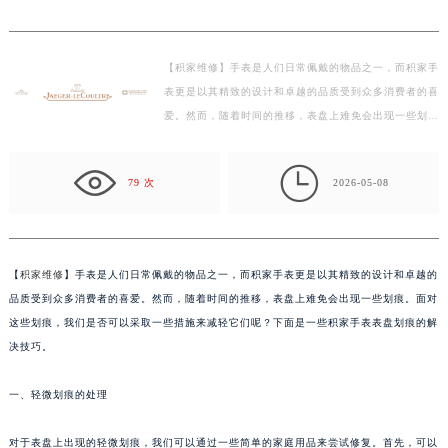
积家手表表盘有划痕解决技巧大全
常州市新北区龙锦路1590号现代传媒中心写字楼5号楼10层1008室（需提前预约）
徐州市鼓楼区淮海东路29号苏宁广场IFC国际金融中心写字楼35层3508室（需提前预约）
扬州市邗江区国展路29号星耀天地写字楼1号楼18层1803室（需提前预约）
【积家维修】手表是人们日常佩戴的物品之一，而积家手
盐城市盐都区世纪大道5号盐城金融城写字楼1号楼16层1604室（需提前预约）
表更是以其精致的设计和卓越的品质受到众多消费者的喜
泰州市海陵区永定东路399号置地商务中心东塔写字楼（华润万象城）17层1706室（需提前预约）
爱。然而，随着时间的推移，表盘上难免会出现一些划
宁波市江北区大闸南路500号来福士广场办公楼20层2009室（需提前预约）
痕。面对这些划痕，我们是否可以采取一些措施来减轻
杭州市上城区钱江路1366号华润大厦写字楼A座5层503-5室（需提前预约）
它…

79 次
2026-05-08
金华市金东区东市南街777号金华万达广场写字楼4号楼22层2209室（需提前预约）
绍兴市越城区胜利东路379号世茂天际中心写字楼8层805室（需提前预约）
嘉兴市南湖区广益路705号嘉兴世界贸易中心写字楼A座13层1304室（需提前预约）
南昌市红谷滩新区红谷中大道998号绿地双子塔（中央广场）A1座办公楼14层07室（需提前预约）
【
积家维修
】手表是人们日常佩戴的物品之一，而积家手表更是以其精致的设计和卓越的
济南市历下区经十路11111号华润中心写字楼（万象城）15层1508室（需提前预约）
品质受到众多消费者的喜爱。然而，随着时间的推移，表盘上难免会出现一些划痕。面对
这些划痕，我们是否可以采取一些措施来减轻它们呢？下面是一些积家手表表盘划痕的解
广州市天河区天河路230号万菱汇国际中心写字楼A塔7层704室（需提前预约）
决技巧。
广州市越秀区环市东路371-375号世界贸易中心大厦南塔写字楼15层07室（需提前预约）
深圳市罗湖区深南东路5001号华润大厦写字楼17层1701室（需提前预约）
一、轻微划痕的处理
惠州市惠城区江北文昌一路7号华贸大厦写字楼1座30层05室（需提前预约）