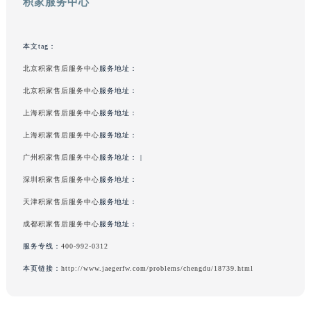
吉林省吉林市船营区河南街积家售后服务中心（需提前预约）
积家服务中心
吉林省辽源市龙山区人民大街积家售后服务中心（需提前预约）
吉林省梅河口市新华街道梅河大街积家售后服务中心（需提前预约）
本文tag：
吉林省四平市铁东区紫气大路与南九经街交汇处积家售后服务中心（需提前预约）
北京积家售后服务中心
服务地址：
吉林省松原市宁江区五环大街积家售后服务中心（需提前预约）
吉林省通化市东昌区环通乡江南大街积家售后服务中心（需提前预约）
北京积家售后服务中心
服务地址：
吉林省延边市延吉市解放路积家售后服务中心（需提前预约）
上海积家售后服务中心
服务地址：
辽宁省鞍山市铁东区站前街积家售后服务中心（需提前预约）
上海积家售后服务中心
服务地址：
辽宁省本溪市平山区胜利路积家售后服务中心（需提前预约）
广州积家售后服务中心
服务地址： |
辽宁省朝阳市双塔区新华路积家售后服务中心（需提前预约）
深圳积家售后服务中心
服务地址：
辽宁省丹东市振兴区七经街积家售后服务中心（需提前预约）
天津积家售后服务中心
服务地址：
辽宁省抚顺市新抚区东一路积家售后服务中心（需提前预约）
成都积家售后服务中心
服务地址：
辽宁省阜新市海州区解放大街积家售后服务中心（需提前预约）
辽宁省葫芦岛市连山区中央路积家售后服务中心（需提前预约）
服务专线：
400-992-0312
辽宁省锦州市古塔区中央大街积家售后服务中心（需提前预约）
本页链接：
http://www.jaegerfw.com/problems/chengdu/18739.html
辽宁省辽阳市白塔区新运大街积家售后服务中心（需提前预约）