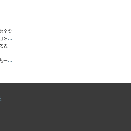
提前预约）
增全览
2026年7月积家官方维修中心及保养中心网点变动具体明细表全面公示结束
2026年7月积家官方保养中心及维修服务点变动对照补充表发布
）
2026年7月积家官方售后维修中心及保养点迁址新设补充一览表文本发布
容