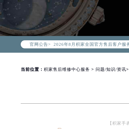
2026年8月积家中国区售后服务网络
2026年8月积家全国官方售后客户服务热线
官网公告>
积家官方全国统一服务热线400-99
2026年8月积家售后服务中心最新网
北京市朝阳区建国门外大街甲6号华熙
北京市东城区东长安街1号东方广场写
当前位置：
积家售后维修中心服务
>
问题/知识/资讯
天津市和平区赤峰道136号天津国际金
上海市徐汇区虹桥路3号港汇中心写字楼
上海市黄浦区南京东路299号宏伊国
南京市秦淮区中山南路1号（新街口）
常州市新北区龙锦路1590号现代传媒
徐州市鼓楼区淮海东路29号苏宁广场I
【积家手
扬州市邗江区国展路29号星耀天地写字