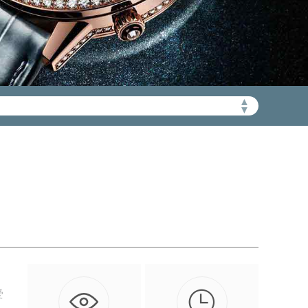
▲
加拨“+86”）
▼

爱