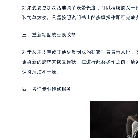
重庆市江北区观音桥步行街2号融恒时
如果想要更加灵活地调节表带长度，可以考虑购买一
长沙市芙蓉区定王台街道建湘路393
装简单方便。只需按照说明书上的步骤操作即可完成
郑州市二七区铭功路10号华润大厦写字
太原市迎泽区解放路15号亨得利名
三、重新粘贴或更换胶垫
沈阳市沈河区中街路137号亨得利名
沈阳市沈河区中街路83号亨得利名
对于采用皮革或其他材质制成的积家手表表带来说，
乌鲁木齐市天山区红山路26号时代广场
更换新的胶垫来恢复原状。在进行此类操作之前，请
温州市鹿城区锦绣路1067号置信广场
保持清洁和干燥。
哈尔滨市道里区友谊西路600号富力中
大连市中山区人民路15号国际金融大
四、咨询专业维修服务
佛山市禅城区季华五路57号万科金融中
东莞市东城街道鸿福东路1号民盈国贸
无锡市梁溪区人民中路139号恒隆广场
南通市崇川区工农路57号圆融广场写字
苏州市苏州工业园区星港街199号苏州
武汉市江汉区解放大道686号世界贸易