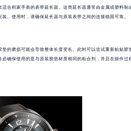
代广场写字楼9层902室（需提前预约）
款适合积家手表的表带延长器。这类延长器通常由金属或塑料制
号世茂环球金融中心写字楼（芙蓉广场）10层13室（需提前预约
安装。使用时，请确保延长器与原装表带之间的连接稳固可靠。
楼29层2905室（需提前预约）
表服务中心（品牌授权店）3层整层（需提前预约）
表服务中心（品牌授权店）1层整层（需提前预约）
表服务中心（品牌授权店）1层整层（需提前预约）
胶垫的磨损可能会导致整体长度变长。此时可以尝试重新粘贴胶
（CCMALL）C座17层17-B（需提前预约）
务必确保使用的是与原装胶垫材质相同的粘合剂，并且在操作过
10层1015室（需提前预约）
心T2座写字楼29层03室（需提前预约）
厦7层G室（需提前预约）
心C座12层1205室（需提前预约）
中心T1写字楼9层907室（需提前预约）
写字楼1座11层1104室（需提前预约）
楼16层1603室（需提前预约）
中心办公楼C座22层08室（需提前预约）
大厦38层09室（需提前预约）