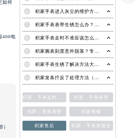
定如何
6
积家手表进入灰尘的维护方法（处理办法）
7
积家手表表带生锈怎么办？（积家手表去除锈迹的四种方法）
400电
8
积家手表走时不准应该怎么办?(走时不准的处理方法)
9
积家腕表刻度意外脱落？专业应对策略在这里
10
积家手表生锈了解决方法大全（有效保养与修复指南）
11
积家发条拧反了处理方法（手表维修的正确步骤与技巧）
积家，手表走时不准
积家，手表保养
伯爵，更换表带
积家维修
积家售后
积家，手表发展史
部）