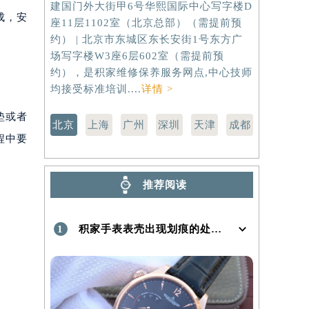
建国门外大街甲6号华熙国际中心写字楼D
虹桥路3号港
成，安
座11层1102室（北京总部）（需提前预
室（需提前
）
约） | 北京市东城区东长安街1号东方广
路299号
场写字楼W3座6层602室（需提前预
（需提前预
约），是积家维修保养服务网点,中心技师
点,中心技师
均接受标准培训....
详情 >
垫或者
北京
上海
广州
深圳
天津
成都
程中要
推荐阅读
1
积家手表表壳出现划痕的处理方法是什么！