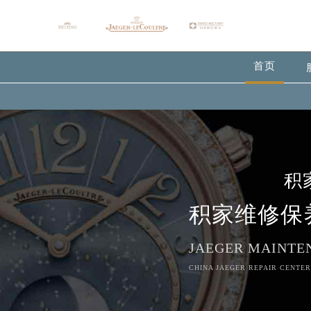
首页
积
积家维修保
JAEGER MAINTE
CHINA JAEGER REPAIR CENTER