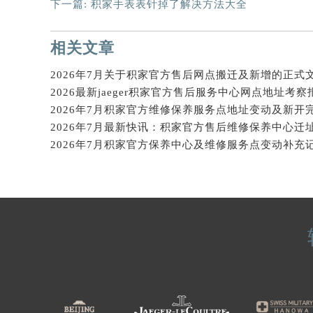
下一篇:
积家手表表针掉了解决方法大全
辽宁省沈阳市沈河区中街路137号亨
辽宁省沈阳市沈河区中街路83号亨
相关文章
北京市朝阳区建国门外大街甲6号华熙
北京市东城区东长安街1号王府井东方
2026年7月关于积家官方售后网点搬迁及新增的正式
河北省保定市竞秀区朝阳北大街北国
2026最新jaeger积家官方售后服务中心网点地址考察
内蒙古自治区阿拉善盟市左旗土尔扈
2026年7月最新快讯：积家官方售后维修保养中心迁
内蒙古自治区巴彦淖尔市临河区新华
2026年7月积家官方保养中心及维修服务点变动补充
内蒙古自治区包头市青山区幸福路甲
内蒙古自治区赤峰市红山区哈达街积
内蒙古自治区鄂尔多斯市东胜区伊金
内蒙古自治区呼伦贝尔市海拉尔区中
内蒙古自治区通辽市科尔沁区明仁大
内蒙古自治区乌海市海勃湾区人民南
内蒙古自治区乌兰察布市集宁区恩和
内蒙古自治区锡林郭勒盟市锡林浩特
内蒙古自治区兴安盟市乌兰浩特市兴