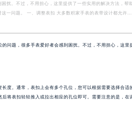
到困扰。不过，不用担心，这里提供了一些实用的解决方法，帮
字楼1号楼16层1604室（需提前预约）
务中心东塔写字楼（华润万象城）17层1706室（需提前预约）
对这一问题。 一、调整表扣 大多数积家手表的表带设计都允许
场办公楼20层2009室（需提前预约）
写字楼A座5层503-5室（需提前预约）
广场写字楼4号楼22层2209室（需提前预约）
松的问题，很多手表爱好者会感到困扰。不过，不用担心，这里
际中心写字楼8层805室（需提前预约）
易中心写字楼A座13层1304室（需提前预约）
绿地双子塔（中央广场）A1座办公楼14层07室（需提前预约）
心写字楼（万象城）15层1508室（需提前预约）
际中心写字楼A塔7层704室（需提前预约）
世界贸易中心大厦南塔写字楼15层07室（需提前预约）
变长度。通常，表扣上会有多个孔位，您可以根据需要选择合适
厦写字楼17层1701室（需提前预约）
然后将表扣轻轻推入或拉出相应的孔位即可。需要注意的是，在
厦写字楼1座30层05室（需提前预约）
。
字楼B座11层1104室（需提前预约）
写字楼15层03室（需提前预约）
心写字楼24层2406B室（需提前预约）