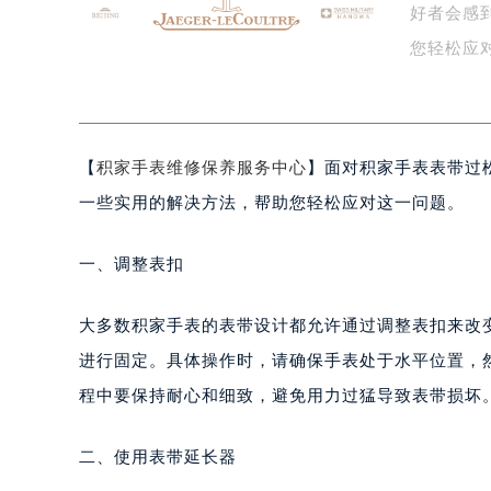
好者会感
盐城市盐都区世纪大道5号盐城金融城写
泰州市海陵区永定东路399号置地商
您轻松应
宁波市江北区大闸南路500号来福士广
通…
杭州市上城区钱江路1366号华润大厦
金华市金东区东市南街777号金华万达
【
积家手表维修保养服务中心
】面对积家手表表带过
绍兴市越城区胜利东路379号世茂天
嘉兴市南湖区广益路705号嘉兴世界贸
一些实用的解决方法，帮助您轻松应对这一问题。
南昌市红谷滩新区红谷中大道998号
济南市历下区经十路11111号华润中
一、调整表扣
广州市天河区天河路230号万菱汇国
广州市越秀区环市东路371-375号
大多数积家手表的表带设计都允许通过调整表扣来改
深圳市罗湖区深南东路5001号华润大
进行固定。具体操作时，请确保手表处于水平位置，
惠州市惠城区江北文昌一路7号华贸大
程中要保持耐心和细致，避免用力过猛导致表带损坏
厦门市思明区湖滨东路95号华润大厦写
福州市鼓楼区五四路128-1号恒力城
二、使用表带延长器
成都市锦江区人民东路6号SAC东原中