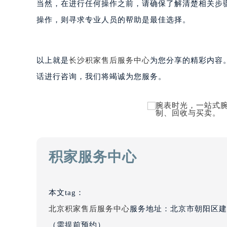
当然，在进行任何操作之前，请确保了解清楚相关步
黑龙江省大庆市萨尔图区会战大街积
操作，则寻求专业人员的帮助是最佳选择。
黑龙江省鹤岗市向阳区红军路积家售
黑龙江省黑河市爱辉区中央街积家售
黑龙江省鸡西市鸡冠区红军路积家售
以上就是
长沙积家售后服务中心
为您分享的精彩内容
黑龙江省佳木斯市向阳区长安路积家
话进行咨询，我们将竭诚为您服务。
黑龙江省牡丹江市东安区太平路积家
黑龙江省七台河市桃山区大同街积家
黑龙江省齐齐哈尔市龙沙区龙华路积
黑龙江省双鸭山市尖山区新兴大街积
黑龙江省绥化市北林区新华街与康庄
黑龙江省伊春市伊美区通河路积家售
积家服务中心
吉林省白城市洮北区明仁南街积家售
吉林省白山市浑江区浑江大街积家售
吉林省吉林市船营区河南街积家售后
本文tag：
吉林省辽源市龙山区人民大街积家售
北京积家售后服务中心
服务地址：北京市朝阳区建
吉林省梅河口市新华街道梅河大街积
（需提前预约）