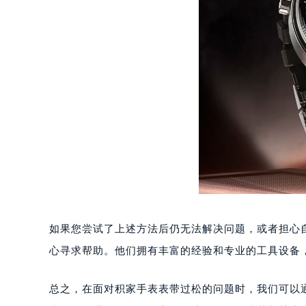
南宁市青秀区金湖路59号地王大厦12
合肥市蜀山区潜山路111号万象城华润
泉州市丰泽区宝洲路729号浦西万达中
青岛市南区山东路6号华润大厦B座2
烟台市芝罘区胜利路139号万达金融中
长春市朝阳区西安大路727号中银大厦
贵阳市南明区都司高架桥路33号亨特
昆明市盘龙区北京路928号同德昆明
石家庄市长安区中山东路39号勒泰中
西安市碑林区南关正街88号华侨城长
海口市龙华区金贸东路5号海口华润大厦
唐山市路南区新华东道100号万达广场
如果您尝试了上述方法后仍无法解决问题，或者担心
台州市椒江区东海大道1800号腾达中
心寻求帮助。他们拥有丰富的经验和专业的工具设备
内蒙古自治区呼和浩特市玉泉区大学西
甘肃省兰州市七里河区西津西路16号兰
总之，在面对积家手表表带过松的问题时，我们可以
重庆市解放碑渝中区民权路28号英利