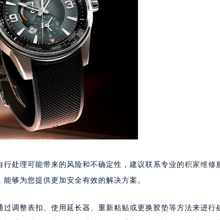
楼1224室（需提前预约）
大厦B座12楼03室（需提前预约）
心写字楼A座7楼709室（需提前预约）
2层04室（需提前预约）
心A座907室（需提前预约）
A座(旺进大厦)18层09室（需提前预约）
国际金融中心14楼14D（需提前预约）
广场写字楼10层06室（需提前预约）
心写字楼B座13层07室（需提前预约）
安国际中心E座6楼10室（需提前预约）
B座17层1707室（需提前预约）
写字楼A座10层1002室（需提前预约）
自行处理可能带来的风险和不确定性，建议联系专业的
积家维修
心东1幢20楼2002室（需提前预约）
，能够为您提供更加安全有效的解决方案。
街70号华润万象城写字楼（鄂尔多斯大厦）23层2326室（需
州中心写字楼21层2102室（需提前预约）
通过调整表扣、使用延长器、重新粘贴或更换胶垫等方法来进行
国际金融中心写字楼20层01室（需提前预约）