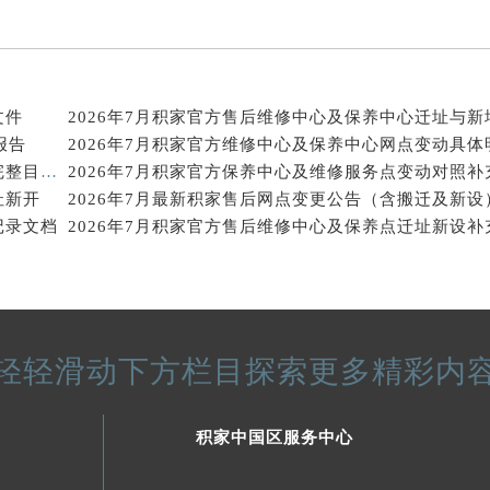
得利名表维修授权店1楼积家售后服务中心（需提前预约）
得利名表维修授权店1楼积家售后服务中心（需提前预约）
国际中心D座11层1102室积家售后服务中心（北京总部）（需
广场W3座6层602室积家售后服务中心（需提前预约）
文件
2026年7月积家官方售后维修中心及保养中心迁址与新
先天下积家售后服务中心（需提前预约）
报告
特大街积家售后服务中心（需提前预约）
2026年7月积家官方维修保养服务点地址变动及新开完整目录文件公开
址新开
2026年7月最新积家售后网点变更公告（含搬迁及新设
街积家售后服务中心（需提前预约）
记录文档
3号王府井百货名表维修积家售后服务中心（需提前预约）
家售后服务中心（需提前预约）
霍洛街积家售后服务中心（需提前预约）
央街积家售后服务中心（需提前预约）
街积家售后服务中心（需提前预约）
轻轻滑动下方栏目探索更多精彩内
路积家售后服务中心（需提前预约）
大街积家售后服务中心（需提前预约）
积家中国区服务中心
市光明街与额尔敦路交叉口积家售后服务中心（需提前预约）
安大街积家售后服务中心（需提前预约）