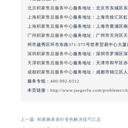
吉林省四平市铁东区紫气大路与南九
北京积家售后服务中心
服务地址：北京市东城区东
吉林省松原市宁江区五环大街积家售
上海积家售后服务中心
服务地址：上海市徐汇区虹桥
吉林省通化市东昌区环通乡江南大街
上海积家售后服务中心
服务地址：上海市黄浦区南
吉林省延边市延吉市解放路积家售后
广州积家售后服务中心
服务地址：广州市天河区天河
辽宁省鞍山市铁东区站前街积家售后
辽宁省本溪市平山区胜利路积家售后
州市越秀区环市东路371-375号世界贸易中心大
辽宁省朝阳市双塔区新华路积家售后
深圳积家售后服务中心
服务地址：深圳市罗湖区深南
辽宁省丹东市振兴区七经街积家售后
天津积家售后服务中心
服务地址：天津市和平区赤峰
辽宁省抚顺市新抚区东一路积家售后
成都积家售后服务中心
服务地址：成都市锦江区人民
辽宁省阜新市海州区解放大街积家售
服务专线：
400-992-0312
辽宁省葫芦岛市连山区中央路积家售
本页链接：
http://www.jaegerfw.com/problems/c
辽宁省锦州市古塔区中央大街积家售
辽宁省辽阳市白塔区新运大街积家售
辽宁省盘锦市兴隆台区石油大街积家
辽宁省铁岭市银州区南马路积家售后
上一篇:
积家腕表表针变色解决技巧汇总
辽宁省营口市站前区市府路与渤海大