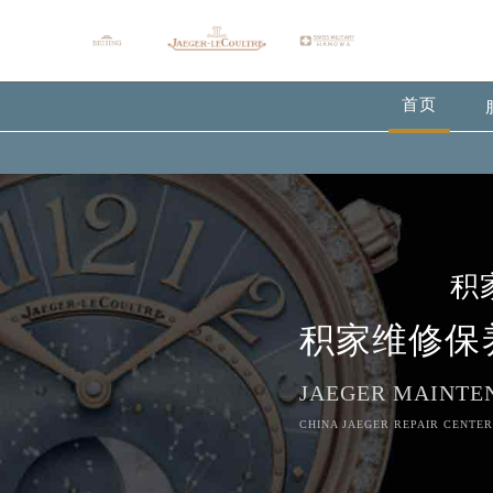
首页
积
积家维修保
JAEGER MAINTE
CHINA JAEGER REPAIR CENTER