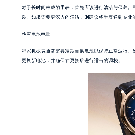
重庆市江北区观音桥步行街2号融恒时
对于长时间未戴的手表，首先应该进行清洁与保养。
长沙市芙蓉区定王台街道建湘路393
质。如果需要更深入的清洁，则建议将手表送到专业
郑州市二七区铭功路10号华润大厦写字
太原市迎泽区解放路15号亨得利名
检查电池电量
沈阳市沈河区中街路137号亨得利名
沈阳市沈河区中街路83号亨得利名
积家机械表通常需要定期更换电池以保持正常运行。
乌鲁木齐市天山区红山路26号时代广场
更换新电池，并确保在更换后进行适当的调校。
温州市鹿城区锦绣路1067号置信广场
哈尔滨市道里区友谊西路600号富力中
大连市中山区人民路15号国际金融大
佛山市禅城区季华五路57号万科金融中
东莞市东城街道鸿福东路1号民盈国贸
无锡市梁溪区人民中路139号恒隆广场
南通市崇川区工农路57号圆融广场写字
苏州市苏州工业园区星港街199号苏州
武汉市江汉区解放大道686号世界贸易