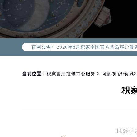
2026年8月积家中国区售后服务网络
2026年8月积家全国官方售后客户服务热线
官网公告>
积家官方全国统一服务热线400-99
2026年8月积家售后服务中心最新网
北京市朝阳区建国门外大街甲6号华熙
北京市东城区东长安街1号东方广场写
当前位置：
积家售后维修中心服务
>
问题/知识/资讯
天津市和平区赤峰道136号天津国际金
积
上海市徐汇区虹桥路3号港汇中心写字楼
上海市黄浦区南京东路299号宏伊国
南京市秦淮区中山南路1号（新街口）
常州市新北区龙锦路1590号现代传媒
徐州市鼓楼区淮海东路29号苏宁广场I
【积家手
扬州市邗江区国展路29号星耀天地写字