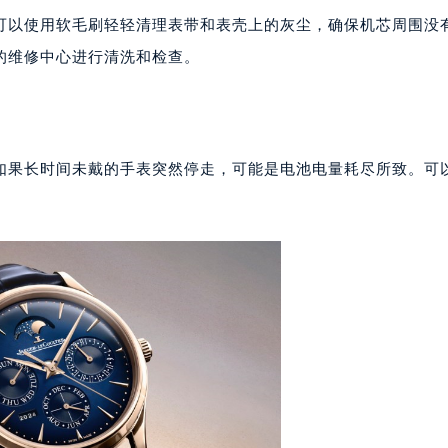
代广场写字楼9层902室（需提前预约）
可以使用软毛刷轻轻清理表带和表壳上的灰尘，确保机芯周围没
号世茂环球金融中心写字楼（芙蓉广场）10层13室（需提前预约
的维修中心进行清洗和检查。
楼29层2905室（需提前预约）
表服务中心（品牌授权店）3层整层（需提前预约）
表服务中心（品牌授权店）1层整层（需提前预约）
表服务中心（品牌授权店）1层整层（需提前预约）
如果长时间未戴的手表突然停走，可能是电池电量耗尽所致。可
（CCMALL）C座17层17-B（需提前预约）
10层1015室（需提前预约）
心T2座写字楼29层03室（需提前预约）
厦7层G室（需提前预约）
心C座12层1205室（需提前预约）
中心T1写字楼9层907室（需提前预约）
写字楼1座11层1104室（需提前预约）
楼16层1603室（需提前预约）
中心办公楼C座22层08室（需提前预约）
大厦38层09室（需提前预约）