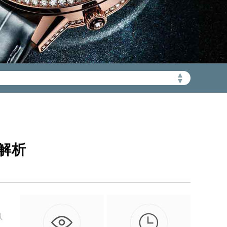
▲
加拨“+86”）
▼
解析

以