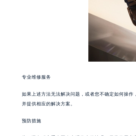
南宁市青秀区金湖路59号地王大厦12
合肥市蜀山区潜山路111号万象城华润
泉州市丰泽区宝洲路729号浦西万达中
青岛市南区山东路6号华润大厦B座2
烟台市芝罘区胜利路139号万达金融中
长春市朝阳区西安大路727号中银大厦
贵阳市南明区都司高架桥路33号亨特
昆明市盘龙区北京路928号同德昆明
石家庄市长安区中山东路39号勒泰中
专业维修服务
西安市碑林区南关正街88号华侨城长
海口市龙华区金贸东路5号海口华润大厦
如果上述方法无法解决问题，或者您不确定如何操作
唐山市路南区新华东道100号万达广场
并提供相应的解决方案。
台州市椒江区东海大道1800号腾达中
内蒙古自治区呼和浩特市玉泉区大学西
预防措施
甘肃省兰州市七里河区西津西路16号兰
重庆市解放碑渝中区民权路28号英利