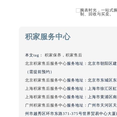
吉林省四平市铁东区紫气大路与南九
吉林省松原市宁江区五环大街积家售
吉林省通化市东昌区环通乡江南大街
吉林省延边市延吉市解放路积家售后
辽宁省鞍山市铁东区站前街积家售后
积家服务中心
辽宁省本溪市平山区胜利路积家售后
辽宁省朝阳市双塔区新华路积家售后
辽宁省丹东市振兴区七经街积家售后
本文tag：
积家保养
，
积家售后
辽宁省抚顺市新抚区东一路积家售后
北京积家售后服务中心
服务地址：北京市朝阳区建
辽宁省阜新市海州区解放大街积家售
（需提前预约）
辽宁省葫芦岛市连山区中央路积家售
北京积家售后服务中心
服务地址：北京市东城区东
辽宁省锦州市古塔区中央大街积家售
上海积家售后服务中心
服务地址：上海市徐汇区虹桥
辽宁省辽阳市白塔区新运大街积家售
上海积家售后服务中心
服务地址：上海市黄浦区南
辽宁省盘锦市兴隆台区石油大街积家
广州积家售后服务中心
服务地址：广州市天河区天河
辽宁省铁岭市银州区南马路积家售后
辽宁省营口市站前区市府路与渤海大
州市越秀区环市东路371-375号世界贸易中心大