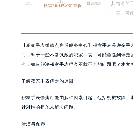
其精湛的
盐城市盐都区世纪大道5号盐城金融城写
泰州市海陵区永定东路399号置地商
手表，可
宁波市江北区大闸南路500号来福士广
戴…
杭州市上城区钱江路1366号华润大厦
金华市金东区东市南街777号金华万达
【
积家手表维修点售后服务中心
】积家手表是许多手
绍兴市越城区胜利东路379号世茂天
嘉兴市南湖区广益路705号嘉兴世界贸
而，对于一些不常佩戴的积家手表，可能会遇到停走
南昌市红谷滩新区红谷中大道998号
么，如何解决积家手表很久不戴不走的问题呢？本文
济南市历下区经十路11111号华润中
广州市天河区天河路230号万菱汇国
了解积家手表停走的原因
广州市越秀区环市东路371-375号
深圳市罗湖区深南东路5001号华润大
积家手表停走可能由多种因素引起，包括机械故障、
惠州市惠城区江北文昌一路7号华贸大
针对性的措施来解决问题。
厦门市思明区湖滨东路95号华润大厦写
福州市鼓楼区五四路128-1号恒力城
清洁与保养
成都市锦江区人民东路6号SAC东原中