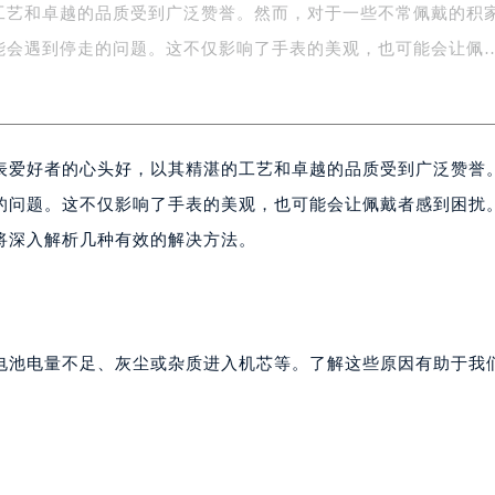
工艺和卓越的品质受到广泛赞誉。然而，对于一些不常佩戴的积
字楼1号楼16层1604室（需提前预约）
务中心东塔写字楼（华润万象城）17层1706室（需提前预约）
能会遇到停走的问题。这不仅影响了手表的美观，也可能会让佩
场办公楼20层2009室（需提前预约）
写字楼A座5层503-5室（需提前预约）
广场写字楼4号楼22层2209室（需提前预约）
表爱好者的心头好，以其精湛的工艺和卓越的品质受到广泛赞誉
际中心写字楼8层805室（需提前预约）
易中心写字楼A座13层1304室（需提前预约）
的问题。这不仅影响了手表的美观，也可能会让佩戴者感到困扰
绿地双子塔（中央广场）A1座办公楼14层07室（需提前预约）
将深入解析几种有效的解决方法。
心写字楼（万象城）15层1508室（需提前预约）
际中心写字楼A塔7层704室（需提前预约）
世界贸易中心大厦南塔写字楼15层07室（需提前预约）
厦写字楼17层1701室（需提前预约）
电池电量不足、灰尘或杂质进入机芯等。了解这些原因有助于我
厦写字楼1座30层05室（需提前预约）
字楼B座11层1104室（需提前预约）
写字楼15层03室（需提前预约）
心写字楼24层2406B室（需提前预约）