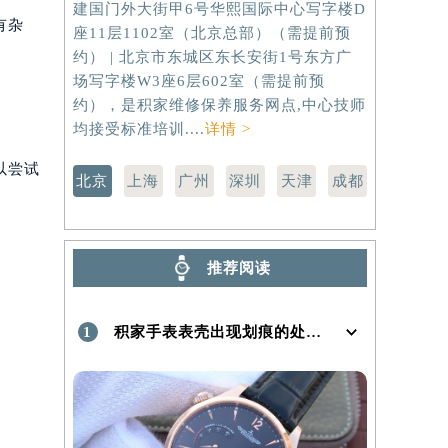
建国门外大街甲6号华熙国际中心写字楼D
虹桥路3号港
有杂
座11层1102室（北京总部）（需提前预
室（需提前
）
约） | 北京市东城区东长安街1号东方广
路299号
场写字楼W3座6层602室（需提前预
（需提前预
约），是积家维修保养服务网点,中心技师
点,中心技师
均接受标准培训....
详情 >
以尝试
北京
上海
广州
深圳
天津
成都
推荐阅读
1
积家手表表壳出现划痕的处理方法是什么！