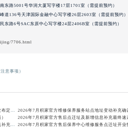
得利名表维修授权店1楼积家售后服务中心（需提前预约）
东路5001号华润大厦写字楼17层1701室（需提前预约）
得利名表维修授权店1楼积家售后服务中心（需提前预约）
道136号天津国际金融中心写字楼26层2603室（需提前预约
国际中心D座11层1102室积家售后服务中心（北京总部）（需
东路6号SAC东原中心写字楼24层2406B室（需提前预约）
广场W3座6层602室积家售后服务中心（需提前预约）
先天下积家售后服务中心（需提前预约）
ijing/7706.html
特大街积家售后服务中心（需提前预约）
街积家售后服务中心（需提前预约）
3号王府井百货名表维修积家售后服务中心（需提前预约）
家售后服务中心（需提前预约）
与注意事项）
霍洛街积家售后服务中心（需提前预约）
央街积家售后服务中心（需提前预约）
街积家售后服务中心（需提前预约）
路积家售后服务中心（需提前预约）
大街积家售后服务中心（需提前预约）
2026年7月积家官方售后维修保养综合服务网络补充发布定稿正式公开
2026年7月积家官方维修保养服务站点地址变动补充确
市光明街与额尔敦路交叉口积家售后服务中心（需提前预约）
版）
2026年7月积家官方售后点迁址及新增信息补充最终速
安大街积家售后服务中心（需提前预约）
2026年7月积家官方保养维修综合站搬迁及新增服务点补充确认说明