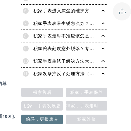

6
积家手表进入灰尘的维护方法（处理办法）
7
积家手表表带生锈怎么办？（积家手表去除锈迹的四种方法）
8
积家手表走时不准应该怎么办?(走时不准的处理方法)
9
积家腕表刻度意外脱落？专业应对策略在这里
10
积家手表生锈了解决方法大全（有效保养与修复指南）
11
积家发条拧反了处理方法（手表维修的正确步骤与技巧）
的尊
积家售后
积家，手表保养
积家，手表发展史
积家，手表走时不准
400电
伯爵，更换表带
积家维修