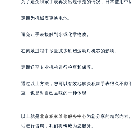
为了避免积家手表再次出现停走的情况，日常使用中
黑龙江省大庆市萨尔图区会战大街积
黑龙江省鹤岗市向阳区红军路积家售
定期为机械表更换电池。
黑龙江省黑河市爱辉区中央街积家售
黑龙江省鸡西市鸡冠区红军路积家售
避免让手表接触到水或化学物质。
黑龙江省佳木斯市向阳区长安路积家
黑龙江省牡丹江市东安区太平路积家
在佩戴过程中尽量减少剧烈运动对机芯的影响。
黑龙江省七台河市桃山区大同街积家
黑龙江省齐齐哈尔市龙沙区龙华路积
定期送至专业机构进行检查和保养。
黑龙江省双鸭山市尖山区新兴大街积
黑龙江省绥化市北林区新华街与康庄
通过以上方法，您可以有效地解决积家手表很久不戴
黑龙江省伊春市伊美区通河路积家售
重，也是对自己品味的一种体现。
吉林省白城市洮北区明仁南街积家售
吉林省白山市浑江区浑江大街积家售
吉林省吉林市船营区河南街积家售后
以上就是
北京积家维修服务中心
为您分享的精彩内容
吉林省辽源市龙山区人民大街积家售
话进行咨询，我们将竭诚为您服务。
吉林省梅河口市新华街道梅河大街积