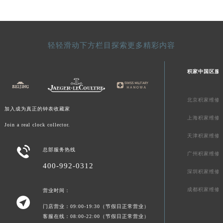
澳门特别行政区风顺堂区南湾大马路积家售后服务中心（需提前预约）
澳门特别行政区花地玛堂区关闸广场积家售后服务中心（需提前预约）
澳门特别行政区花王堂区大三巴商圈积家售后服务中心（需提前预约）
轻轻滑动下方栏目探索更多精彩内容
澳门特别行政区嘉模堂区官也街积家售后服务中心（需提前预约）
澳门省路氹城市金光大道积家售后服务中心（需提前预约）
积家中国区服
澳门特别行政区望德堂区塔石广场积家售后服务中心（需提前预约）
福建省福州市鼓楼区五四路128-1号恒力城写字楼15层03室积家售后服务中心（需提前预约）
北京积家维修
福建省厦门市思明区湖滨东路95号万象城华润大厦B座11层1104室积家售后服务中心（需提前预约）
加入成为真正的钟表收藏家
上海积家维修
广东省潮州市潮安区新风路与潮汕路交汇处积家售后服务中心（需提前预约）
Join a real clock collector.
广东省广州市天河区天河路230号万菱汇国际中心A塔7层704室积家售后服务中心（需提前预约）
天津积家维修

广东省广州市越秀区环市东路371-375号世界贸易中心大厦南塔15层1507室积家售后服务中心（需提前预约）
总部服务热线
广州积家维修
广东省河源市源城区越王大道积家售后服务中心（需提前预约）
400-992-0312
深圳积家维修
广东省惠州市惠城区江北文昌一路7号华贸大厦1座30层3005室积家售后服务中心（需提前预约）
成都积家维修
营业时间：
广东省江门市蓬江区广场西路积家售后服务中心（需提前预约）

广东省揭阳市榕城进贤门步行街积家售后服务中心（需提前预约）
门店营业：09:00-19:30（节假日正常营业）
客服在线：08:00-22:00（节假日正常营业）
广东省茂名市电白区水东街道迎宾大道积家售后服务中心（需提前预约）