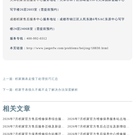
辽宁省铁岭市银州区南马路积家售后服务中心（需提前预约）
写字楼26层2603室（需提前预约）
辽宁省营口市站前区市府路与渤海大街交叉口积家售后服务中心（需提前预约）
成都积家售后服务中心
服务地址：成都市锦江区人民东路6号SAC东原中心写字
辽宁省沈阳市沈河区中街路137号亨得利名表维修授权店1楼积家售后服务中心（需提前预约）
楼24层2406B室（需提前预约）
辽宁省沈阳市沈河区中街路83号亨得利名表维修授权店1楼积家售后服务中心（需提前预约）
服务专线：
400-992-0312
北京市朝阳区建国门外大街甲6号华熙国际中心D座11层1102室积家售后服务中心（北京总部）（需提前预约）
北京市东城区东长安街1号王府井东方广场W3座6层602室积家售后服务中心（需提前预约）
本页链接：
http://www.jaegerfw.com/problems/beijing/18830.html
河北省保定市竞秀区朝阳北大街北国先天下积家售后服务中心（需提前预约）
内蒙古自治区阿拉善盟市左旗土尔扈特大街积家售后服务中心（需提前预约）
内蒙古自治区巴彦淖尔市临河区新华街积家售后服务中心（需提前预约）
上一篇:
积家腕表走慢了处理技巧汇总
内蒙古自治区包头市青山区幸福路甲3号王府井百货名表维修积家售后服务中心（需提前预约）
下一篇:
积家手表很久不戴不走了解决办法深度解析
内蒙古自治区赤峰市红山区哈达街积家售后服务中心（需提前预约）
内蒙古自治区鄂尔多斯市东胜区伊金霍洛街积家售后服务中心（需提前预约）
相关文章
内蒙古自治区呼伦贝尔市海拉尔区中央街积家售后服务中心（需提前预约）
内蒙古自治区通辽市科尔沁区明仁大街积家售后服务中心（需提前预约）
2026年7月积家官方售后维修保养综合服务网络补充发布定稿正式公开
2026年7月积家官方维修保养服务站点地址变动补充确认终稿
内蒙古自治区乌海市海勃湾区人民南路积家售后服务中心（需提前预约）
2026年7月积家官方售后服务迁移及新设公告（最终版）
2026年7月积家官方售后点迁址及新增信息补充最终速递
内蒙古自治区乌兰察布市集宁区恩和大街积家售后服务中心（需提前预约）
2026年7月积家官方保养维修综合站搬迁及新增服务点补充确认说明
2026年7月积家官方售后保养中心维修服务点迁址开业快讯文本内容