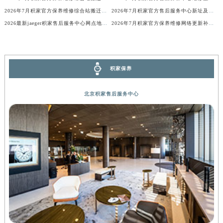
内蒙古自治区锡林郭勒盟市锡林浩特市光明街与额尔敦路交叉口积家售后服务中心（需提前预约）
2026年7月积家官方保养维修综合站搬迁及新增服务点补充确认内容公示
2026年7月积家官方售后服务中心新址及新增点正式公布
2026最新jaeger积家售后服务中心网点地址调研报告
2026年7月积家官方保养维修网络更新补充确认稿内容
内蒙古自治区兴安盟市乌兰浩特市兴安大街积家售后服务中心（需提前预约）
山西省大同市平城区迎宾街积家售后服务中心（需提前预约）
山西省晋城市城区黄华街积家售后服务中心（需提前预约）
山西省晋中市榆次区顺城街积家售后服务中心（需提前预约）
积家保养
山西省临汾市尧都区解放路积家售后服务中心（需提前预约）
山西省吕梁市离石区永宁中路与建设街交叉口积家售后服务中心（需提前预约）
北京积家售后服务中心
山西省朔州市朔城区怡西路与鄯阳西街交汇处积家售后服务中心（需提前预约）
山西省忻州市忻府区和平东街与七一南路交叉口积家售后服务中心（需提前预约）
山西省阳泉市郊区平阳东街与新城大道交叉口积家售后服务中心（需提前预约）
山西省运城市盐湖区河东街积家售后服务中心（需提前预约）
山西省长治市潞州区英雄中路积家售后服务中心（需提前预约）
山西省太原市迎泽区迎泽街道解放路15号亨得利名表维修授权店3楼积家售后服务中心（需提前预约）
天津市和平区赤峰道136号天津国际金融中心26层2603室积家售后服务中心（需提前预约）
安徽省安庆市迎江区人民路积家售后服务中心（需提前预约）
安徽省蚌埠市蚌山区淮河路积家售后服务中心（需提前预约）