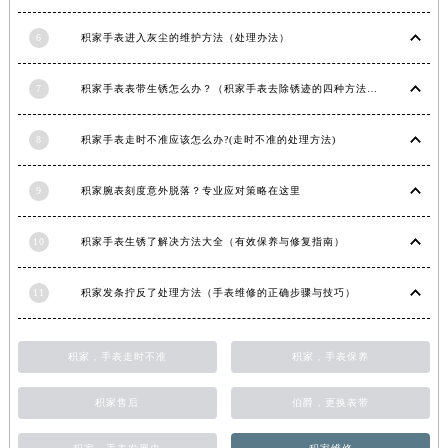
江西省景德镇市珠山区珠山中路积家售后服务中心（需提前预约）
6
积家手表进入灰尘的维护方法（处理办法）
江西省九江市浔阳区浔阳路积家售后服务中心（需提前预约）
江西省南昌市红谷滩新区红谷中大道998号绿地双子塔（中央广场）A1座办公楼14层1407室积家售后服务中心（需提前预约）
7
积家手表表带生锈怎么办？（积家手表去除锈迹的四种方法）
江西省萍乡市安源区萍安北大道与康庄路交叉口积家售后服务中心（需提前预约）
江西省上饶市信州区滨江西路积家售后服务中心（需提前预约）
8
积家手表走时不准应该怎么办?(走时不准的处理方法)
江西省新余市渝水区北湖西路积家售后服务中心（需提前预约）
江西省宜春市袁州区中山中路积家售后服务中心（需提前预约）
9
积家腕表刻度意外脱落？专业应对策略在这里
江西省鹰潭市月湖区胜利东路积家售后服务中心（需提前预约）
10
积家手表生锈了解决方法大全（有效保养与修复指南）
山东省德州市德城区东风中路积家售后服务中心（需提前预约）
山东省东营市东营区济南路积家售后服务中心（需提前预约）
11
积家发条拧反了处理方法（手表维修的正确步骤与技巧）
山东省济南市历下区经十路11111号华润中心写字楼（万象城）15层1508室积家售后服务中心（需提前预约）
山东省济宁市任城区太白楼路积家售后服务中心（需提前预约）
山东省莱芜市文化南路8号银座商城名表维修一楼名表维修积家售后服务中心（需提前预约）
积家，手表走时不准
积家，手表保养
山东省临沂市兰山区解放路积家售后服务中心（需提前预约）
积家售后
伯爵，更换表带
山东省日照市东港区烟台路积家售后服务中心（需提前预约）
山东省泰安市泰山区财源街道泰山大街积家售后服务中心（需提前预约）