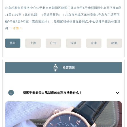
安徽省亳州市谯城区魏武大道积家售后服务中心（需提前预约）
北京积家售后服务中心位于北京市朝阳区建国门外大街甲6号华熙国际中心写字楼D座
上
安徽省池州市贵池区长江路积家售后服务中心（需提前预约）
11层1102室（北京总部）（需提前预约） | 北京市东城区东长安街1号东方广场写字
（
安徽省滁州市琅琊区南谯北路积家售后服务中心（需提前预约）
楼W3座6层602室（需提前预约），是积家维修保养服务网点,中心技师均接受标准培
前
训....
详情 >
安徽省阜阳市颍州区颍州北路积家售后服务中心（需提前预约）
安徽省淮北市相山区淮海路积家售后服务中心（需提前预约）
北京
上海
广州
深圳
天津
成都
安徽省淮南市田家庵区国庆中路积家售后服务中心（需提前预约）
安徽省黄山市屯溪区黄山西路积家售后服务中心（需提前预约）
安徽省六安市金安区解放中路积家售后服务中心（需提前预约）
推荐阅读
安徽省马鞍山市雨山区湖南西路积家售后服务中心（需提前预约）
安徽省宿州市埇桥区人民中路积家售后服务中心（需提前预约）
安徽省铜陵市铜官区石城大道积家售后服务中心（需提前预约）
1
积家手表表壳出现划痕的处理方法是什么！
安徽省芜湖市镜湖区中山路步行街积家售后服务中心（需提前预约）
安徽省宣城市宣州区叠嶂西路积家售后服务中心（需提前预约）
福建省龙岩市新罗区九一南路积家售后服务中心（需提前预约）
福建省南平市建阳区人民西路积家售后服务中心（需提前预约）
福建省宁德市蕉城区天湖东路积家售后服务中心（需提前预约）