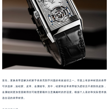
福州市鼓楼区五四路128-1号恒力城写字楼15层03室（需提前预约）
成都市锦江区人民东路6号SAC东原中心写字楼24层2406B室（需提前预约）
重庆市江北区观音桥步行街2号融恒时代广场写字楼9层902室（需提前预约）
长沙市芙蓉区定王台街道建湘路393号世茂环球金融中心写字楼（芙蓉广场）10层13室（需提前预约）
郑州市二七区铭功路10号华润大厦写字楼29层2905室（需提前预约）
太原市迎泽区解放路15号亨得利名表服务中心（品牌授权店）3层整层（需提前预约）
沈阳市沈河区中街路137号亨得利名表服务中心（品牌授权店）1层整层（需提前预约）
沈阳市沈河区中街路83号亨得利名表服务中心（品牌授权店）1层整层（需提前预约）
乌鲁木齐市天山区红山路26号时代广场（CCMALL）C座17层17-B（需提前预约）
温州市鹿城区锦绣路1067号置信广场10层1015室（需提前预约）
哈尔滨市道里区友谊西路600号富力中心T2座写字楼29层03室（需提前预约）
大连市中山区人民路15号国际金融大厦7层G室（需提前预约）
首先，更换表带是解决积家手表表壳割手问题的有效途径之一。市面上有多种材质的表带
可供选择，如硅胶、皮革、金属链等。其中，硅胶和皮革表带较为柔软且不易割伤皮肤，
佛山市禅城区季华五路57号万科金融中心C座12层1205室（需提前预约）
金属链则更加坚固耐用但可能需要额外注意佩戴时的舒适度。根据个人喜好和实际需求挑
东莞市东城街道鸿福东路1号民盈国贸中心T1写字楼9层907室（需提前预约）
选合适的表带材质。
无锡市梁溪区人民中路139号恒隆广场写字楼1座11层1104室（需提前预约）
南通市崇川区工农路57号圆融广场写字楼16层1603室（需提前预约）