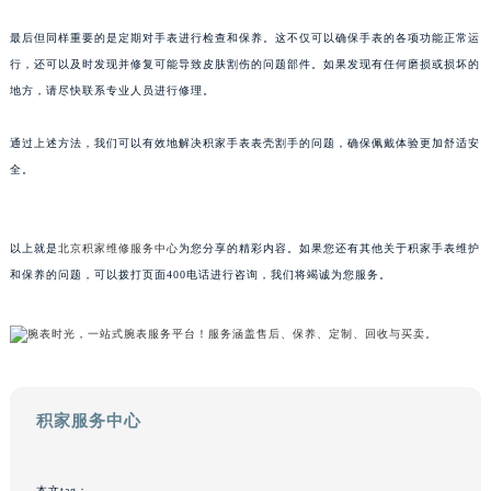
甘肃省兰州市七里河区西津西路16号兰州中心写字楼21层2102室（需提前预约）
最后但同样重要的是定期对手表进行检查和保养。这不仅可以确保手表的各项功能正常运
重庆市解放碑渝中区民权路28号英利国际金融中心写字楼20层01室（需提前预约）
行，还可以及时发现并修复可能导致皮肤割伤的问题部件。如果发现有任何磨损或损坏的
黑龙江省大庆市萨尔图区会战大街积家售后服务中心（需提前预约）
地方，请尽快联系专业人员进行修理。
黑龙江省鹤岗市向阳区红军路积家售后服务中心（需提前预约）
通过上述方法，我们可以有效地解决积家手表表壳割手的问题，确保佩戴体验更加舒适安
黑龙江省黑河市爱辉区中央街积家售后服务中心（需提前预约）
全。
黑龙江省鸡西市鸡冠区红军路积家售后服务中心（需提前预约）
黑龙江省佳木斯市向阳区长安路积家售后服务中心（需提前预约）
黑龙江省牡丹江市东安区太平路积家售后服务中心（需提前预约）
以上就是
北京积家维修服务中心
为您分享的精彩内容。如果您还有其他关于积家手表维护
黑龙江省七台河市桃山区大同街积家售后服务中心（需提前预约）
和保养的问题，可以拨打页面400电话进行咨询，我们将竭诚为您服务。
黑龙江省齐齐哈尔市龙沙区龙华路积家售后服务中心（需提前预约）
黑龙江省双鸭山市尖山区新兴大街积家售后服务中心（需提前预约）
黑龙江省绥化市北林区新华街与康庄路交叉口积家售后服务中心（需提前预约）
黑龙江省伊春市伊美区通河路积家售后服务中心（需提前预约）
积家服务中心
吉林省白城市洮北区明仁南街积家售后服务中心（需提前预约）
吉林省白山市浑江区浑江大街积家售后服务中心（需提前预约）
吉林省吉林市船营区河南街积家售后服务中心（需提前预约）
本文tag：