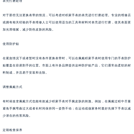
表壳打磨处理
苏州市苏州工业园区星港街199号苏州中心办公楼C座22层08室（需提前预约）
武汉市江汉区解放大道686号世界贸易大厦38层09室（需提前预约）
对于那些无法更换表带的情况，可以考虑对积家手表的表壳进行打磨处理。专业的维修店
或拥有相关经验的手表维修人士可以使用适当的工具和材料对表壳进行打磨，使其表面更
南宁市青秀区金湖路59号地王大厦12楼1224室（需提前预约）
加光滑细腻，减少割伤皮肤的风险。
合肥市蜀山区潜山路111号万象城华润大厦B座12楼03室（需提前预约）
泉州市丰泽区宝洲路729号浦西万达中心写字楼A座7楼709室（需提前预约）
使用防护贴
青岛市南区山东路6号华润大厦B座22层04室（需提前预约）
烟台市芝罘区胜利路139号万达金融中心A座907室（需提前预约）
在紧急情况下或者暂时没有条件更换表带时，可以在佩戴积家手表时使用专门的手表防护
长春市朝阳区西安大路727号中银大厦A座(旺进大厦)18层09室（需提前预约）
贴覆盖在容易割手的位置。市面上有许多品牌提供这种防护贴产品，它们通常由柔软的材
料制成，并且易于安装和去除。
贵阳市南明区都司高架桥路33号亨特国际金融中心14楼14D（需提前预约）
昆明市盘龙区北京路928号同德昆明广场写字楼10层06室（需提前预约）
调整佩戴方式
石家庄市长安区中山东路39号勒泰中心写字楼B座13层07室（需提前预约）
西安市碑林区南关正街88号华侨城长安国际中心E座6楼10室（需提前预约）
有时候改变佩戴方式也能有效减少积家手表对手腕皮肤的刺激。例如，在佩戴过程中尽量
海口市龙华区金贸东路5号海口华润大厦B座17层1707室（需提前预约）
避免手腕弯曲过大或者长时间保持同一姿势不动；在运动或做家务时最好先摘下手表以减
唐山市路南区新华东道100号万达广场写字楼A座10层1002室（需提前预约）
少潜在的伤害风险。
台州市椒江区东海大道1800号腾达中心东1幢20楼2002室（需提前预约）
定期检查保养
内蒙古自治区呼和浩特市玉泉区大学西街70号华润万象城写字楼（鄂尔多斯大厦）23层2326室（需提前预约）