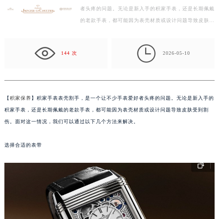
者头疼的问题。无论是新入手的积家手表，还是长期佩戴
徐州市鼓楼区淮海东路29号苏宁广场IFC国际金融中心写字楼35层3508室（需提前预约）
的老款手表，都可能因为表壳材质或设计问题导致皮肤受
扬州市邗江区国展路29号星耀天地写字楼1号楼18层1803室（需提前预约）
到割伤。面对这一情况，我们可以通过以下几个方法来…
盐城市盐都区世纪大道5号盐城金融城写字楼1号楼16层1604室（需提前预约）

泰州市海陵区永定东路399号置地商务中心东塔写字楼（华润万象城）17层1706室（需提前预约）
144 次
2026-05-10
宁波市江北区大闸南路500号来福士广场办公楼20层2009室（需提前预约）
杭州市上城区钱江路1366号华润大厦写字楼A座5层503-5室（需提前预约）
金华市金东区东市南街777号金华万达广场写字楼4号楼22层2209室（需提前预约）
【
积家保养
】积家手表表壳割手，是一个让不少手表爱好者头疼的问题。无论是新入手的
绍兴市越城区胜利东路379号世茂天际中心写字楼8层805室（需提前预约）
积家手表，还是长期佩戴的老款手表，都可能因为表壳材质或设计问题导致皮肤受到割
嘉兴市南湖区广益路705号嘉兴世界贸易中心写字楼A座13层1304室（需提前预约）
伤。面对这一情况，我们可以通过以下几个方法来解决。
南昌市红谷滩新区红谷中大道998号绿地双子塔（中央广场）A1座办公楼14层07室（需提前预约）
选择合适的表带
济南市历下区经十路11111号华润中心写字楼（万象城）15层1508室（需提前预约）
广州市天河区天河路230号万菱汇国际中心写字楼A塔7层704室（需提前预约）
广州市越秀区环市东路371-375号世界贸易中心大厦南塔写字楼15层07室（需提前预约）
深圳市罗湖区深南东路5001号华润大厦写字楼17层1701室（需提前预约）
惠州市惠城区江北文昌一路7号华贸大厦写字楼1座30层05室（需提前预约）
厦门市思明区湖滨东路95号华润大厦写字楼B座11层1104室（需提前预约）