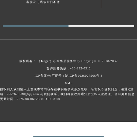
客服及门店节假日不休
广东省梅州市梅江区金燕大道积家售后服务中心（需提前预约）
广东省清远市清城区湖西路积家售后服务中心（需提前预约）
广东省汕头市龙湖区长平路积家售后服务中心（需提前预约）
广东省汕尾市城区香洲街道园林社区翠园街积家售后服务中心（需提前预约）
广东省韶关市武江区芙蓉新区与老城中心交汇处积家售后服务中心（需提前预约）
广东省深圳市罗湖区深南东路5001号华润大厦17层1701室积家售后服务中心（需提前预约）
广东省阳江市江城区东风一路积家售后服务中心（需提前预约）
版权所有：
（Jaeger）
积家售后服务中心
Copyright © 2018-2032
广东省云浮市云城区金山路积家售后服务中心（需提前预约）
客户服务热线：400-992-0312
广东省湛江市赤坎区观海北路积家售后服务中心（需提前预约）
ICP备案/许可证号：沪ICP备2026027566号-3
广东省肇庆市端州区信安大道与砚都大道交汇处积家售后服务中心（需提前预约）
XML
如权利人或知情人士发现本站内容存在事实错误或涉及版权、名誉权等侵权问题，请通过邮
广西壮族自治区百色市右江区中山二路积家售后服务中心（需提前预约）
箱：2557628530@qq.com 与我们联系，我们将在收到通知后立即依法处理。当前页面信息
更新时间：2026-08-06T23:00:16+08:00
广西壮族自治区北海市海城区北京路积家售后服务中心（需提前预约）
广西壮族自治区崇左市江州区石景林街道友谊大道与丽川路交汇处积家售后服务中心（需提前预约）
广西壮族自治区防城港市港口区金花茶大道积家售后服务中心（需提前预约）
广西壮族自治区贵港市港北区港城街道布山大道与仙衣路交叉口积家售后服务中心（需提前预约）
广西壮族自治区桂林市秀峰区红岭路积家售后服务中心（需提前预约）