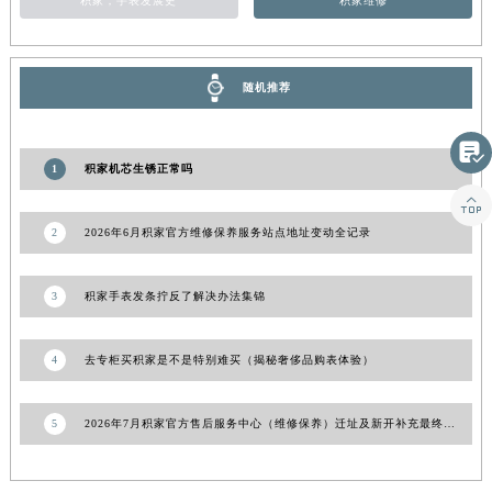
积家，手表发展史
积家维修
山东省威海市环翠区新威海路89号振华商厦一楼名表维修积家售后服务中心（需提前预约）
山东省潍坊市奎文区东风东街积家售后服务中心（需提前预约）
山东省枣庄市滕州市北辛路与善国路交叉口积家售后服务中心（需提前预约）
随机推荐
山东省淄博市张店区金晶大道积家售后服务中心（需提前预约）
上海市黄浦区南京东路299号宏伊国际广场写字楼8层806室积家售后服务中心（需提前预约）

1
积家机芯生锈正常吗
上海市徐汇区虹桥路3号港汇中心2座37层3705室积家售后服务中心（需提前预约）

浙江省杭州市上城区钱江路1366号华润大厦A座5层503-5室积家售后服务中心（需提前预约）
2
2026年6月积家官方维修保养服务站点地址变动全记录
浙江省湖州市吴兴区劳动路积家售后服务中心（需提前预约）
浙江省嘉兴市南湖区广益路705号嘉兴世界贸易中心A座13层1304室积家售后服务中心（需提前预约）
3
积家手表发条拧反了解决办法集锦
浙江省金华市金东区东市南街777号金华万达广场4号楼22楼2209室积家售后服务中心（需提前预约）
浙江省丽水市莲都区解放街积家售后服务中心（需提前预约）
浙江省宁波市江北区大闸南路500号来福士广场办公楼20层2009室积家售后服务中心（需提前预约）
4
去专柜买积家是不是特别难买（揭秘奢侈品购表体验）
浙江省衢州市柯城区上街积家售后服务中心（需提前预约）
浙江省绍兴市越城区胜利东路379号世茂天际中心写字楼8层805室积家售后服务中心（需提前预约）
5
2026年7月积家官方售后服务中心（维修保养）迁址及新开补充最终定稿文本
浙江省舟山市定海区解放东路积家售后服务中心（需提前预约）
澳门特别行政区大堂区议事亭前地（新马路）积家售后服务中心（需提前预约）