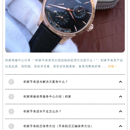
福建省莆田市城厢区霞林街道荔华东大道积家售后服务中心（需提前预约）
福建省三明市三元区东乾二路积家售后服务中心（需提前预约）
福建省漳州市龙文区步港路积家售后服务中心（需提前预约）
江苏省常州市新北区龙锦路1590号现代传媒中心5号楼10层1008室积家售后服务中心（需提前预约）
江苏省淮安市清江浦区淮海北路积家售后服务中心（需提前预约）
江苏省连云港市海州区通灌北路积家售后服务中心（需提前预约）
江苏省南京市秦淮区中山南路1号南京中心22层22-C1-C3室积家售后服务中心（需提前预约）
积家维修中心分享：“积家手表表壳出现划痕的处理方法是什么！”。积家手表其产品
江苏省宿迁市宿城区西湖路积家售后服务中心（需提前预约）
以高品质、高性能、高技术含量、高安全性能著称，备受消费者的青......
详情 >
江苏省泰州市海陵区永定东路399号置地商务中心东塔（华润万象城）17层1706室积家售后服务中心（需提前预约）
江苏省徐州市鼓楼区淮海东路29号苏宁广场IFC国际金融中心35层3508室积家售后服务中心（需提前预约）
2
积家手表进水解决方案有什么？
江苏省盐城市盐都区世纪大道5号盐城金融城写字楼1号楼16层1604室积家售后服务中心（需提前预约）
江苏省扬州市邗江区国展路29号星耀天地写字楼1号楼18层1803室积家售后服务中心（需提前预约）
3
积家维修保养服务中心介绍 | 积家
江苏省镇江市京口区中山东路积家售后服务中心（需提前预约）
江西省抚州市临川区赣东大道积家售后服务中心（需提前预约）
4
积家手表进水不走怎么办？
江西省赣州市章贡区文清路积家售后服务中心（需提前预约）
5
积家手表机芯保养方法（手表机芯正确保养方法）
江西省吉安市吉州区井冈山大道积家售后服务中心（需提前预约）