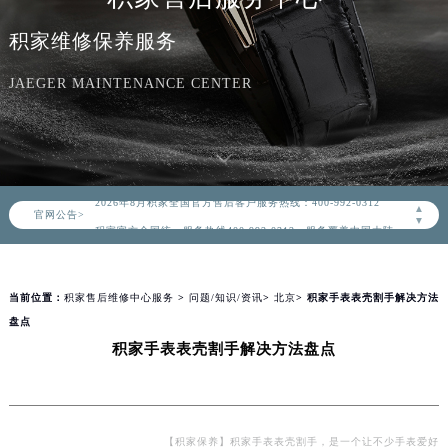
积家维修保养服务
JAEGER MAINTENANCE CENTER
2026年8月积家中国区售后服务网络优化升级公告
2026年8月积家全国官方售后客户服务热线：400-992-0312
▲
官网公告>
积家官方全国统一服务热线400-992-0312，服务覆盖中国大陆、香港、澳门、台湾全部区域（非大陆需加拨“+86”）
▼
2026年8月积家售后服务中心最新网点地址：
北京市朝阳区建国门外大街甲6号华熙国际中心写字楼D座11层1102室（北京总部）（需提前预约）
当前位置：
积家售后维修中心服务
>
问题/知识/资讯
>
北京
> 积家手表表壳割手解决方法
北京市东城区东长安街1号东方广场写字楼W3座6层602室（需提前预约）
盘点
天津市和平区赤峰道136号天津国际金融中心写字楼26层2603室（需提前预约）
积家手表表壳割手解决方法盘点
上海市徐汇区虹桥路3号港汇中心写字楼2座37层3705室（需提前预约）
上海市黄浦区南京东路299号宏伊国际广场写字楼8层806室（需提前预约）
南京市秦淮区中山南路1号（新街口）南京中心写字楼22层C1-1室（需提前预约）
常州市新北区龙锦路1590号现代传媒中心写字楼5号楼10层1008室（需提前预约）
【积家保养】积家手表表壳割手，是一个让不少手表爱好