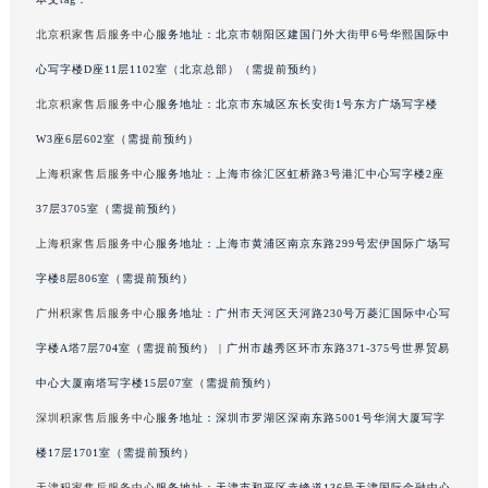
吉林省辽源市龙山区人民大街积家售后服务中心（需提前预约）
北京积家售后服务中心
服务地址：北京市朝阳区建国门外大街甲6号华熙国际中
吉林省梅河口市新华街道梅河大街积家售后服务中心（需提前预约）
心写字楼D座11层1102室（北京总部）（需提前预约）
吉林省四平市铁东区紫气大路与南九经街交汇处积家售后服务中心（需提前预约）
北京积家售后服务中心
服务地址：北京市东城区东长安街1号东方广场写字楼
吉林省松原市宁江区五环大街积家售后服务中心（需提前预约）
W3座6层602室（需提前预约）
吉林省通化市东昌区环通乡江南大街积家售后服务中心（需提前预约）
吉林省延边市延吉市解放路积家售后服务中心（需提前预约）
上海积家售后服务中心
服务地址：上海市徐汇区虹桥路3号港汇中心写字楼2座
辽宁省鞍山市铁东区站前街积家售后服务中心（需提前预约）
37层3705室（需提前预约）
辽宁省本溪市平山区胜利路积家售后服务中心（需提前预约）
上海积家售后服务中心
服务地址：上海市黄浦区南京东路299号宏伊国际广场写
辽宁省朝阳市双塔区新华路积家售后服务中心（需提前预约）
字楼8层806室（需提前预约）
辽宁省丹东市振兴区七经街积家售后服务中心（需提前预约）
广州积家售后服务中心
服务地址：广州市天河区天河路230号万菱汇国际中心写
辽宁省抚顺市新抚区东一路积家售后服务中心（需提前预约）
字楼A塔7层704室（需提前预约） | 广州市越秀区环市东路371-375号世界贸易
辽宁省阜新市海州区解放大街积家售后服务中心（需提前预约）
中心大厦南塔写字楼15层07室（需提前预约）
辽宁省葫芦岛市连山区中央路积家售后服务中心（需提前预约）
辽宁省锦州市古塔区中央大街积家售后服务中心（需提前预约）
深圳积家售后服务中心
服务地址：深圳市罗湖区深南东路5001号华润大厦写字
辽宁省辽阳市白塔区新运大街积家售后服务中心（需提前预约）
楼17层1701室（需提前预约）
辽宁省盘锦市兴隆台区石油大街积家售后服务中心（需提前预约）
天津积家售后服务中心
服务地址：天津市和平区赤峰道136号天津国际金融中心