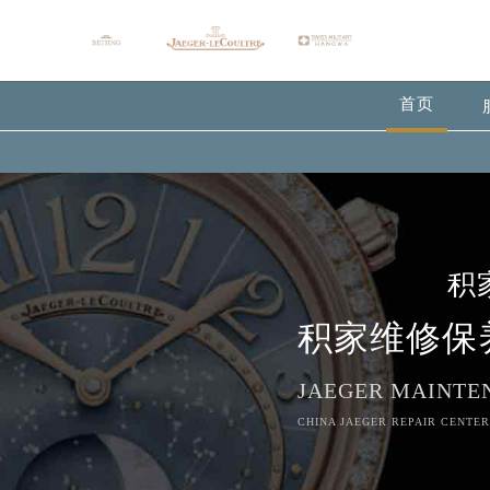
首页
积
积家维修保
JAEGER MAINTE
CHINA JAEGER REPAIR CENTER