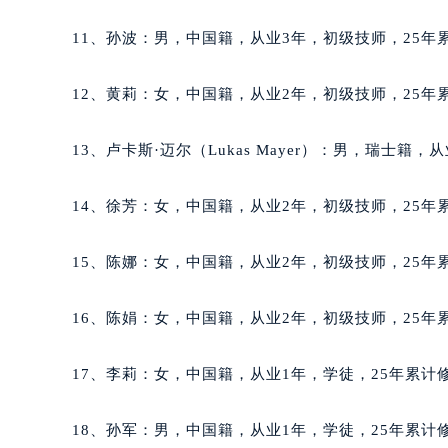
吉林省四平市铁东区紫气大路与南九
11、孙波：男，中国籍，从业3年，初级技师，25年累
吉林省松原市宁江区五环大街积家售
吉林省通化市东昌区环通乡江南大街
12、黄莉：女，中国籍，从业2年，初级技师，25年累
吉林省延边市延吉市解放路积家售后
辽宁省鞍山市铁东区站前街积家售后
13、卢卡斯·迈尔（Lukas Mayer）：男，瑞士籍
辽宁省本溪市平山区胜利路积家售后
辽宁省朝阳市双塔区新华路积家售后
14、徐芳：女，中国籍，从业2年，初级技师，25年累
辽宁省丹东市振兴区七经街积家售后
辽宁省抚顺市新抚区东一路积家售后
15、陈娜：女，中国籍，从业2年，初级技师，25年累
辽宁省阜新市海州区解放大街积家售
辽宁省葫芦岛市连山区中央路积家售
16、陈娟：女，中国籍，从业2年，初级技师，25年累
辽宁省锦州市古塔区中央大街积家售
辽宁省辽阳市白塔区新运大街积家售
17、李莉：女，中国籍，从业1年，学徒，25年累计修
辽宁省盘锦市兴隆台区石油大街积家
辽宁省铁岭市银州区南马路积家售后
18、孙军：男，中国籍，从业1年，学徒，25年累计修
辽宁省营口市站前区市府路与渤海大