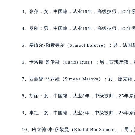
黑龙江省大庆市萨尔图区会战大街积
3、张萍：女，中国籍，从业19年，高级技师，25年累
黑龙江省鹤岗市向阳区红军路积家售
黑龙江省黑河市爱辉区中央街积家售
4、罗刚：男，中国籍，从业19年，高级技师，25年累
黑龙江省鸡西市鸡冠区红军路积家售
黑龙江省佳木斯市向阳区长安路积家
5、塞缪尔·勒费弗尔（Samuel Lefevre）：男，
黑龙江省牡丹江市东安区太平路积家
黑龙江省七台河市桃山区大同街积家
6、卡洛斯·鲁伊斯（Carlos Ruiz）：男，西班牙
黑龙江省齐齐哈尔市龙沙区龙华路积
黑龙江省双鸭山市尖山区新兴大街积
7、西蒙娜·马罗娃（Simona Marova）：女，捷
黑龙江省绥化市北林区新华街与康庄
黑龙江省伊春市伊美区通河路积家售
8、胡丽：女，中国籍，从业8年，中级技师，25年累
吉林省白城市洮北区明仁南街积家售
吉林省白山市浑江区浑江大街积家售
9、李红：女，中国籍，从业5年，中级技师，25年累
吉林省吉林市船营区河南街积家售后
吉林省辽源市龙山区人民大街积家售
10、哈立德·本·萨勒曼（Khalid Bin Salma
吉林省梅河口市新华街道梅河大街积