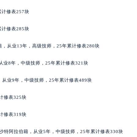
家售后服务中心（需提前预约）
计修表257块
后服务中心（需提前预约）
后服务中心（需提前预约）
计修表285块
后服务中心（需提前预约）
售后服务中心（需提前预约）
法国籍，从业13年，高级技师，25年累计修表280块
售后服务中心（需提前预约）
售后服务中心（需提前预约）
籍，从业8年，中级技师，25年累计修表321块
家售后服务中心（需提前预约）
家售后服务中心（需提前预约）
克籍，从业9年，中级技师，25年累计修表489块
路交叉口积家售后服务中心（需提前预约）
后服务中心（需提前预约）
计修表325块
后服务中心（需提前预约）
后服务中心（需提前预约）
计修表319块
服务中心（需提前预约）
后服务中心（需提前预约）
n）：男，沙特阿拉伯籍，从业5年，中级技师，25年累计修表330块
家售后服务中心（需提前预约）