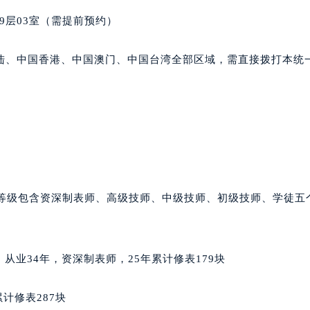
楼1224室（需提前预约）
9层03室（需提前预约）
大厦B座12楼03室（需提前预约）
心写字楼A座7楼709室（需提前预约）
陆、中国香港、中国澳门、中国台湾全部区域，需直接拨打本统
2层04室（需提前预约）
心A座907室（需提前预约）
A座(旺进大厦)18层09室（需提前预约）
国际金融中心14楼14D（需提前预约）
广场写字楼10层06室（需提前预约）
心写字楼B座13层07室（需提前预约）
安国际中心E座6楼10室（需提前预约）
师等级包含资深制表师、高级技师、中级技师、初级技师、学徒五
B座17层1707室（需提前预约）
写字楼A座10层1002室（需提前预约）
心东1幢20楼2002室（需提前预约）
籍，从业34年，资深制表师，25年累计修表179块
街70号华润万象城写字楼（鄂尔多斯大厦）23层2326室（需
州中心写字楼21层2102室（需提前预约）
计修表287块
国际金融中心写字楼20层01室（需提前预约）