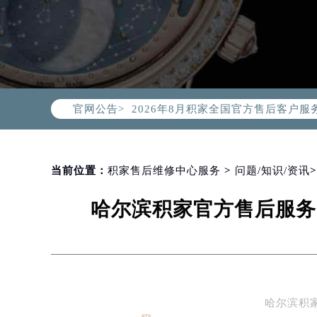
2026年8月积家中国区售后服务网络
2026年8月积家全国官方售后客户服务热线
官网公告>
积家官方全国统一服务热线400-99
2026年8月积家售后服务中心最新网
北京市朝阳区建国门外大街甲6号华熙
北京市东城区东长安街1号东方广场写
当前位置：
积家售后维修中心服务
>
问题/知识/资讯
天津市和平区赤峰道136号天津国际金
哈尔滨积家官方售后服务
上海市徐汇区虹桥路3号港汇中心写字楼
上海市黄浦区南京东路299号宏伊国
南京市秦淮区中山南路1号（新街口）
常州市新北区龙锦路1590号现代传媒
徐州市鼓楼区淮海东路29号苏宁广场I
哈尔滨积
扬州市邗江区国展路29号星耀天地写字