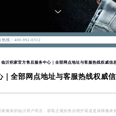
优化升级公告
：400-992-0312
2-0312，服务覆盖中国大陆、香港、澳门、台湾全部区域（非大陆需
点地址：
国际中心写字楼D座11层1102室（北京总部）（需提前预约）
字楼W3座6层602室（需提前预约）
> 临沂积家官方售后服务中心｜全部网点地址与客服热线权威信息
融中心写字楼26层2603室（需提前预约）
｜全部网点地址与客服热线权威信息
2座37层3705室（需提前预约）
际广场写字楼8层806室（需提前预约）
南京中心写字楼22层C1-1室（需提前预约）
中心写字楼5号楼10层1008室（需提前预约）
FC国际金融中心写字楼35层3508室（需提前预约）
积家腕表的临沂用户而言，获取正规的售后维护渠道是保障腕表
楼1号楼18层1803室（需提前预约）