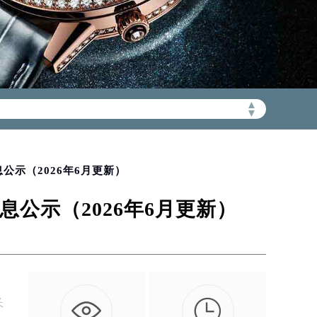
▲
加拨“+86”）
▼
公示（2026年6月更新）
公示（2026年6月更新）

长