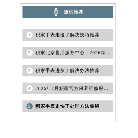
随机推荐
1
积家手表走慢了解决技巧推荐
2
积家北京售后服务中心：2026年8月最新官方权威维修保养服务公告通知
3
积家手表进灰了解决办法推荐
4
2026年7月积家官方保养维修服务网络扩容补充公告文本（迁址新开）
5
积家手表走快了处理方法集锦