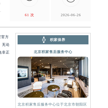
热
的
61 次
2026-06-26
家官方
积家保养
。无论
北京积家售后服务中心
免非正
北京积家售后服务中心位于北京市朝阳区
上海积家售