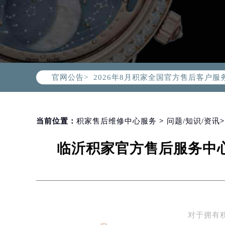
2026年8月积家中国区售后服务网络
2026年8月积家全国官方售后客户服务热线
官网公告>
积家官方全国统一服务热线400-99
2026年8月积家售后服务中心最新网
北京市朝阳区建国门外大街甲6号华熙
北京市东城区东长安街1号东方广场写
当前位置：
积家售后维修中心服务
>
问题/知识/资讯
天津市和平区赤峰道136号天津国际金
临沂积家官方售后服务中心
上海市徐汇区虹桥路3号港汇中心写字楼
上海市黄浦区南京东路299号宏伊国
南京市秦淮区中山南路1号（新街口）
常州市新北区龙锦路1590号现代传媒
徐州市鼓楼区淮海东路29号苏宁广场I
对于拥有
扬州市邗江区国展路29号星耀天地写字