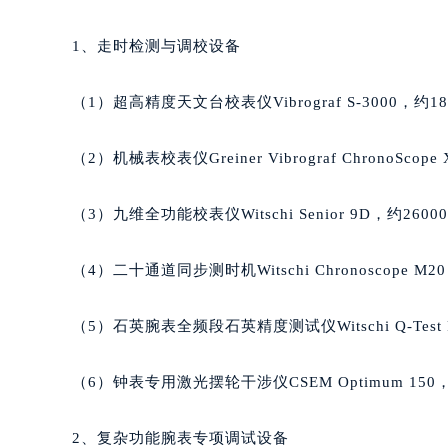
黑龙江省大庆市萨尔图区会战大街积
黑龙江省鹤岗市向阳区红军路积家售
1、走时检测与调校设备
黑龙江省黑河市爱辉区中央街积家售
黑龙江省鸡西市鸡冠区红军路积家售
（1）超高精度天文台校表仪Vibrograf S-3000，约18
黑龙江省佳木斯市向阳区长安路积家
黑龙江省牡丹江市东安区太平路积家
（2）机械表校表仪Greiner Vibrograf ChronoScop
黑龙江省七台河市桃山区大同街积家
黑龙江省齐齐哈尔市龙沙区龙华路积
（3）九维全功能校表仪Witschi Senior 9D，约2600
黑龙江省双鸭山市尖山区新兴大街积
黑龙江省绥化市北林区新华街与康庄
（4）二十通道同步测时机Witschi Chronoscope M20
黑龙江省伊春市伊美区通河路积家售
吉林省白城市洮北区明仁南街积家售
（5）石英腕表全频段石英精度测试仪Witschi Q-Test P
吉林省白山市浑江区浑江大街积家售
吉林省吉林市船营区河南街积家售后
（6）钟表专用激光摆轮干涉仪CSEM Optimum 150，
吉林省辽源市龙山区人民大街积家售
吉林省梅河口市新华街道梅河大街积
2、复杂功能腕表专项调试设备