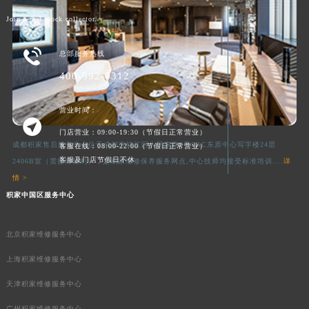
广东省佛山市禅城区季华五路57号万科金融中心C座12层1205室积家售后服务中心（需提前预约）
Join a real clock collector.
广东省东莞市东城街道鸿福东路1号民盈国贸中心T1写字楼9层907室积家售后服务中心（需提前预约）

江苏省无锡市梁溪区人民中路139号恒隆广场写字楼1座11层1104室积家售后服务中心（需提前预约）
总部服务热线
江苏省南通市崇川区工农路57号圆融广场写字楼16层1603室积家售后服务中心（需提前预约）
400-992-0312
江苏省苏州市苏州工业园区 星港街199号苏州中心办公楼C座22层08室积家售后服务中心（需提前预约）
湖北省武汉市江汉区解放大道686号世界贸易大厦38层09室积家售后服务中心（需提前预约）
营业时间：

广西省南宁市青秀区金湖路59号地王大厦12楼1224室积家售后服务中心（需提前预约）
门店营业：09:00-19:30（节假日正常营业）
成都积家售后服务中心位于成都市锦江区人民东路6号SAC东原中心写字楼24层
客服在线：08:00-22:00（节假日正常营业）
安徽省合肥市蜀山区潜山路111号万象城华润大厦B座12楼03室积家售后服务中心（需提前预约）
客服及门店节假日不休
2406B室（需提前预约），是积家维修保养服务网点,中心技师均接受标准培训....
详
福建省泉州市丰泽区宝洲路729号浦西万达中心写字楼A座7楼709室积家售后服务中心（需提前预约）
情 >
山东省青岛市南区山东路6号华润大厦B座22层04室积家售后服务中心（需提前预约）
积家中国区服务中心
山东省烟台市芝罘区胜利路139号万达金融中心A座907室积家售后服务中心（需提前预约）
吉林省长春市朝阳区西安大路727号中银大厦A座(旺进大厦)18层09室积家售后服务中心（需提前预约）
北京积家维修服务中心
贵州省贵阳市南明区都司高架桥路33号亨特国际金融中心14楼14D积家售后服务中心（需提前预约）
上海积家维修服务中心
云南省昆明市盘龙区北京路928号同德昆明广场写字楼10层06室积家售后服务中心（需提前预约）
河北省石家庄市长安区中山东路39号勒泰中心写字楼B座13层07室积家售后服务中心（需提前预约）
天津积家维修服务中心
陕西省西安市碑林区南关正街88号华侨城长安国际中心E座6楼10室积家售后服务中心（需提前预约）
广州积家维修服务中心