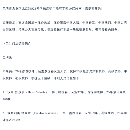
武汉市江汉区解放大道686号世界贸易大厦38层09室（需提前预约）
昆明市盘龙区北京路928号同德昆明广场写字楼10层06室（需提前预约）
南宁市青秀区金湖路59号地王大厦12楼1224室（需提前预约）
合肥市蜀山区潜山路111号万象城华润大厦B座12楼03室（需提前预约）
温馨提示：官方全国统一服务热线，服务覆盖中国大陆、中国香港、中国澳门、中国台湾
全部区域，港澳台无独立专线，需直接拨打本统一热线获取售后、咨询等相关服务。
泉州市丰泽区宝洲路729号浦西万达中心写字楼A座7楼709室（需提前预约）
青岛市南区山东路6号华润大厦B座22层04室（需提前预约）
（二）门店技师简介
烟台市芝罘区胜利路139号万达金融中心A座907室（需提前预约）
长春市朝阳区西安大路727号中银大厦A座(旺进大厦)18层09室（需提前预约）
昆明店
贵阳市南明区都司高架桥路33号亨特国际金融中心14楼14D（需提前预约）
昆明市盘龙区北京路928号同德昆明广场写字楼10层06室（需提前预约）
本店共计20名修表技师，涵盖多国籍从业人员，技师等级包含资深制表师、高级技师、中
级技师、初级技师、学徒五个层级，详细人员信息如下：
石家庄市长安区中山东路39号勒泰中心写字楼B座13层07室（需提前预约）
西安市碑林区南关正街88号华侨城长安国际中心E座6楼10室（需提前预约）
1、汉斯·舒尔茨（Hans Schulz）：男，德国籍，从业37年，资深制表师，25年累计修表
海口市龙华区金贸东路5号海口华润大厦B座17层1707室（需提前预约）
168块
唐山市路南区新华东道100号万达广场写字楼A座10层1002室（需提前预约）
台州市椒江区东海大道1800号腾达中心东1幢20楼2002室（需提前预约）
2、埃米利奥·纳瓦罗（Emilio Navarro）：男，墨西哥籍，从业19年，高级技师，25年累
内蒙古自治区呼和浩特市玉泉区大学西街70号华润万象城写字楼（鄂尔多斯大厦）23层2326室（需提前预约）
计修表287块
甘肃省兰州市七里河区西津西路16号兰州中心写字楼21层2102室（需提前预约）