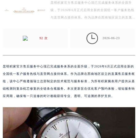
昆明积家官方售后服务中心现已完成服务体系的全面升
扬州市邗江区国展路29号星耀天地写字楼1号楼18层1803室（需提前预约）
级，于2026年6月正式启用全新的全国统一客户服务热线
盐城市盐都区世纪大道5号盐城金融城写字楼1号楼16层1604室（需提前预约）
与直营网点接待体系。作为品牌在西南地区设立的直属售
泰州市海陵区永定东路399号置地商务中心东塔写字楼（华润万象城）17层1706室（需提前预约）
后服务枢纽，该中心严格遵循瑞士总部制定的技术规范与
宁波市江北区大闸南路500号来福士广场办公楼20层2009室（需提前预约）
服…

92 次
2026-06-23
杭州市上城区钱江路1366号华润大厦写字楼A座5层503-5室（需提前预约）
金华市金东区东市南街777号金华万达广场写字楼4号楼22层2209室（需提前预约）
绍兴市越城区胜利东路379号世茂天际中心写字楼8层805室（需提前预约）
嘉兴市南湖区广益路705号嘉兴世界贸易中心写字楼A座13层1304室（需提前预约）
昆明积家官方售后服务中心现已完成服务体系的全面升级，于2026年6月正式启用全新的
全国统一客户服务热线与直营网点接待体系。作为品牌在西南地区设立的直属售后服务枢
南昌市红谷滩新区红谷中大道998号绿地双子塔（中央广场）A1座办公楼14层07室（需提前预约）
纽，该中心严格遵循瑞士总部制定的技术规范与服务标准，为所有积家腕表用户提供从基
济南市历下区经十路11111号华润中心写字楼（万象城）15层1508室（需提前预约）
础检测到复杂机芯修复的全链条合规服务。本次更新旨在优化客户预约体验，缩短服务响
广州市天河区天河路230号万菱汇国际中心写字楼A塔7层704室（需提前预约）
应周期，确保每一只送修的时计都能获得专业、透明、可追溯的养护支持。
广州市越秀区环市东路371-375号世界贸易中心大厦南塔写字楼15层07室（需提前预约）
深圳市罗湖区深南东路5001号华润大厦写字楼17层1701室（需提前预约）
惠州市惠城区江北文昌一路7号华贸大厦写字楼1座30层05室（需提前预约）
厦门市思明区湖滨东路95号华润大厦写字楼B座11层1104室（需提前预约）
福州市鼓楼区五四路128-1号恒力城写字楼15层03室（需提前预约）