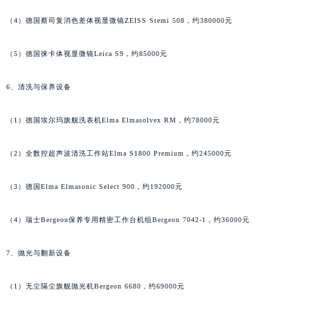
福建省三明市三元区东乾二路积家售后服务中心（需提前预约）
（4）德国蔡司复消色差体视显微镜ZEISS Stemi 508，约380000元
福建省漳州市龙文区步港路积家售后服务中心（需提前预约）
江苏省常州市新北区龙锦路1590号现代传媒中心5号楼10层1008室积家售后服务中心（需提前预约）
（5）德国徕卡体视显微镜Leica S9，约85000元
江苏省淮安市清江浦区淮海北路积家售后服务中心（需提前预约）
6、清洗与保养设备
江苏省连云港市海州区通灌北路积家售后服务中心（需提前预约）
江苏省南京市秦淮区中山南路1号南京中心22层22-C1-C3室积家售后服务中心（需提前预约）
（1）德国埃尔玛旗舰洗表机Elma Elmasolvex RM，约78000元
江苏省宿迁市宿城区西湖路积家售后服务中心（需提前预约）
江苏省泰州市海陵区永定东路399号置地商务中心东塔（华润万象城）17层1706室积家售后服务中心（需提前预约）
（2）全数控超声波清洗工作站Elma S1800 Premium，约245000元
江苏省徐州市鼓楼区淮海东路29号苏宁广场IFC国际金融中心35层3508室积家售后服务中心（需提前预约）
（3）德国Elma Elmasonic Select 900，约192000元
江苏省盐城市盐都区世纪大道5号盐城金融城写字楼1号楼16层1604室积家售后服务中心（需提前预约）
江苏省扬州市邗江区国展路29号星耀天地写字楼1号楼18层1803室积家售后服务中心（需提前预约）
（4）瑞士Bergeon保养专用精密工作台机组Bergeon 7042-1，约36000元
江苏省镇江市京口区中山东路积家售后服务中心（需提前预约）
江西省抚州市临川区赣东大道积家售后服务中心（需提前预约）
7、抛光与翻新设备
江西省赣州市章贡区文清路积家售后服务中心（需提前预约）
江西省吉安市吉州区井冈山大道积家售后服务中心（需提前预约）
（1）无尘隔尘旗舰抛光机Bergeon 6680，约69000元
江西省景德镇市珠山区珠山中路积家售后服务中心（需提前预约）