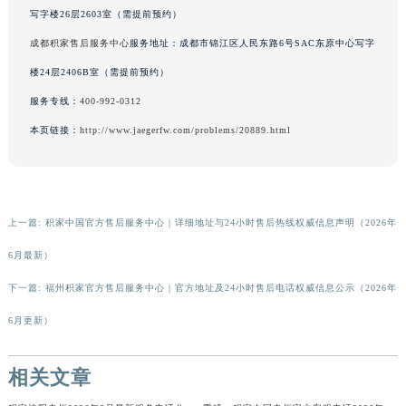
写字楼26层2603室（需提前预约）
新疆维吾尔自治区阿克苏市东大街积家售后服务中心（需提前预约）
新疆维吾尔自治区阿拉尔市胜利大道积家售后服务中心（需提前预约）
成都积家售后服务中心
服务地址：成都市锦江区人民东路6号SAC东原中心写字
新疆维吾尔自治区阿拉山口市友好路积家售后服务中心（需提前预约）
楼24层2406B室（需提前预约）
新疆维吾尔自治区阿勒泰市解放路积家售后服务中心（需提前预约）
服务专线：
400-992-0312
新疆维吾尔自治区阿图什市光明路积家售后服务中心（需提前预约）
本页链接：
http://www.jaegerfw.com/problems/20889.html
新疆维吾尔自治区白杨市军垦路积家售后服务中心（需提前预约）
新疆维吾尔自治区北屯市团结路积家售后服务中心（需提前预约）
新疆维吾尔自治区博乐市博乐市北京路积家售后服务中心（需提前预约）
新疆维吾尔自治区昌吉市延安北路积家售后服务中心（需提前预约）
上一篇:
积家中国官方售后服务中心｜详细地址与24小时售后热线权威信息声明（2026年
新疆维吾尔自治区阜康市博峰路积家售后服务中心（需提前预约）
6月最新）
新疆维吾尔自治区哈密市伊州区建国北路积家售后服务中心（需提前预约）
下一篇:
福州积家官方售后服务中心｜官方地址及24小时售后电话权威信息公示（2026年
新疆维吾尔自治区和田市和田市北京西路积家售后服务中心（需提前预约）
6月更新）
新疆维吾尔自治区胡杨河市胡杨河市胡杨路积家售后服务中心（需提前预约）
新疆维吾尔自治区霍尔果斯市亚欧北路积家售后服务中心（需提前预约）
相关文章
新疆维吾尔自治区喀什市解放北路积家售后服务中心（需提前预约）
新疆维吾尔自治区可克达拉市幸福路积家售后服务中心（需提前预约）