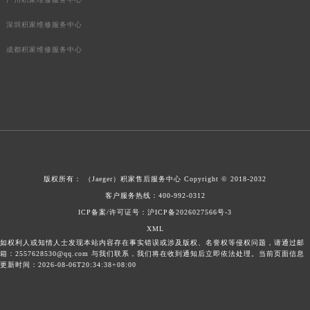
海南省海口市龙华区金贸东路5号海口华润大厦B座17层1707室积家售后服务中心（需提前预约）
深圳积家维修服务中心
河北省唐山市路南区新华东道100号万达广场写字楼A座10层1002室积家售后服务中心（需提前预约）
成都积家维修服务中心
台州市椒江区东海大道1800号腾达中心东1幢20楼2002室积家售后服务中心（需提前预约）
呼和浩特市玉泉区大学西街70号华润万象城写字楼（鄂尔多斯大厦）23层2326室积家售后服务中心（需提前预约）
兰州市七里河区西津西路16号兰州中心写字楼21层2102室积家售后服务中心（需提前预约）
重庆市解放碑渝中区民权路28号英利国际金融中心写字楼20层01室积家售后服务中心（需提前预约）
节假日正常营业！
版权所有：
（Jaeger）
积家售后服务中心
Copyright © 2018-2032
客户服务热线：400-992-0312
ICP备案/许可证号：沪ICP备2026027566号-3
XML
如权利人或知情人士发现本站内容存在事实错误或涉及版权、名誉权等侵权问题，请通过邮
箱：2557628530@qq.com 与我们联系，我们将在收到通知后立即依法处理。当前页面信息
更新时间：2026-08-06T20:34:38+08:00