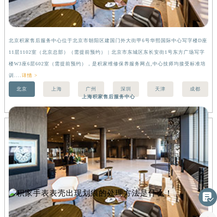
贵州省安顺市西秀区中华南路积家售后服务中心（需提前预约）
贵州省毕节市七星关区松山路积家售后服务中心（需提前预约）
贵州省六盘水市钟山区钟山大道积家售后服务中心（需提前预约）
北京积家售后服务中心位于北京市朝阳区建国门外大街甲6号华熙国际中心写字楼D座
贵州省黔东南苗族侗族自治州凯里市北京西路积家售后服务中心（需提前预约）
11层1102室（北京总部）（需提前预约） | 北京市东城区东长安街1号东方广场写字
贵州省黔西南布依族苗族自治州兴义市大道与桔香路交汇处积家售后服务中心（需提前预约）
楼W3座6层602室（需提前预约），是积家维修保养服务网点,中心技师均接受标准培
训....
详情 >
贵州省铜仁市碧江区民主路积家售后服务中心（需提前预约）
北京
上海
广州
深圳
天津
成都
贵州省遵义市红花岗区共青大道与嵩山路交叉口积家售后服务中心（需提前预约）
上海积家售后服务中心
四川省阿坝州市马尔康市团结街积家售后服务中心（需提前预约）
四川省巴中市巴州区江北大道积家售后服务中心（需提前预约）
推荐阅读
四川省成都市锦江区人民东路6号SAC东原中心24层2406B室积家售后服务中心（需提前预约）
四川省达州市通川区中心广场、老车坝积家售后服务中心（需提前预约）
四川省德阳市旌阳区长江西路、南街积家售后服务中心（需提前预约）
四川省甘孜州市康定市情歌广场、箭炉街积家售后服务中心（需提前预约）
1
积家手表表壳出现划痕的处理方法是什么！
四川省广安市广安区建安南路积家售后服务中心（需提前预约）

四川省广元市利州区老城南北街、东大街积家售后服务中心（需提前预约）
积家维修中心分享：“积家手表表壳出现划痕的处理方法是什么！”。积家手表其产品
四川省乐山市市中区嘉定中路积家售后服务中心（需提前预约）