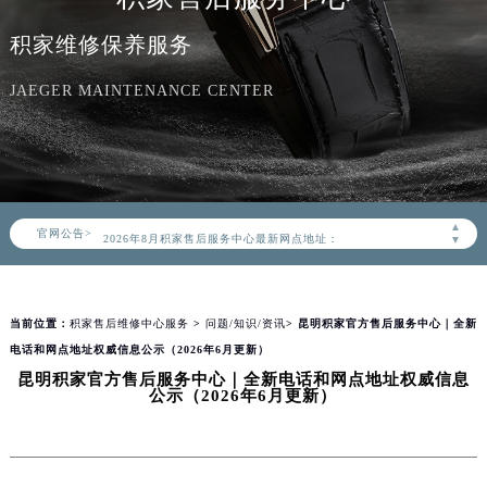
积家维修保养服务
JAEGER MAINTENANCE CENTER
2026年8月积家中国区售后服务网络优化升级公告
2026年8月积家全国官方售后客户服务热线：400-992-0312
积家官方全国统一服务热线400-992-0312，服务覆盖中国大陆、香港、澳门、台湾全部区域（非大陆需加拨“+86”）
▲
官网公告>
2026年8月积家售后服务中心最新网点地址：
▼
北京市朝阳区建国门外大街甲6号华熙国际中心写字楼D座11层1102室（北京总部）（需提前预约）
北京市东城区东长安街1号东方广场写字楼W3座6层602室（需提前预约）
当前位置：
积家售后维修中心服务
>
问题/知识/资讯
> 昆明积家官方售后服务中心｜全新
天津市和平区赤峰道136号天津国际金融中心写字楼26层2603室（需提前预约）
电话和网点地址权威信息公示（2026年6月更新）
上海市徐汇区虹桥路3号港汇中心写字楼2座37层3705室（需提前预约）
昆明积家官方售后服务中心｜全新电话和网点地址权威信息
上海市黄浦区南京东路299号宏伊国际广场写字楼8层806室（需提前预约）
公示（2026年6月更新）
南京市秦淮区中山南路1号（新街口）南京中心写字楼22层C1-1室（需提前预约）
常州市新北区龙锦路1590号现代传媒中心写字楼5号楼10层1008室（需提前预约）
徐州市鼓楼区淮海东路29号苏宁广场IFC国际金融中心写字楼35层3508室（需提前预约）