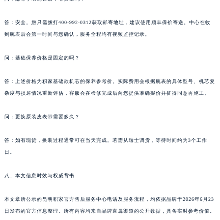
湖南省郴州市北湖区国庆北路积家售后服务中心（需提前预约）
答：安全。您只需拨打400-992-0312获取邮寄地址，建议使用顺丰保价寄送。中心在收
湖南省衡阳市雁峰区解放路积家售后服务中心（需提前预约）
到腕表后会第一时间与您确认，服务全程均有视频监控记录。
湖南省怀化市鹤城区迎丰中路积家售后服务中心（需提前预约）
湖南省娄底市娄星区长青街积家售后服务中心（需提前预约）
问：基础保养价格是固定的吗？
湖南省邵阳市双清区东风路积家售后服务中心（需提前预约）
湖南省湘潭市雨湖区莲城大道积家售后服务中心（需提前预约）
答：上述价格为积家基础款机芯的保养参考价。实际费用会根据腕表的具体型号、机芯复
湖南省益阳市赫山区桃花仑路积家售后服务中心（需提前预约）
杂度与损坏情况重新评估，客服会在检修完成后向您提供准确报价并征得同意再施工。
湖南省永州市冷水滩区永州大道与中兴路交叉口积家售后服务中心（需提前预约）
问：更换原装皮表带需要多久？
湖南省岳阳市岳阳楼区东茅岭路积家售后服务中心（需提前预约）
湖南省张家界市永定区解放路积家售后服务中心（需提前预约）
答：如有现货，换装过程通常可在当天完成。若需从瑞士调货，等待时间约为3个工作
湖南省长沙市芙蓉区建湘路393号世茂环球金融中心写字楼10层1013室积家售后服务中心（需提前预约）
日。
湖南省株洲市芦淞区建设南路积家售后服务中心（需提前预约）
甘肃省白银市白银区北京路积家售后服务中心（需提前预约）
八、本文信息时效与权威背书
甘肃省定西市安定区解放路积家售后服务中心（需提前预约）
本文章所公示的昆明积家官方售后服务中心电话及服务流程，均依据品牌于2026年6月23
甘肃省敦煌市沙州镇阳关中路积家售后服务中心（需提前预约）
日发布的官方信息整理。所有内容均来自品牌直属渠道的公开数据，具备实时参考价值。
甘肃省合作市人民街积家售后服务中心（需提前预约）