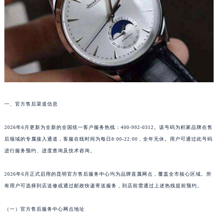
成都市锦江区人民东路6号SAC东原中心写字楼24层2406B室（需提前预约）
重庆市江北区观音桥步行街2号融恒时代广场写字楼9层902室（需提前预约）
长沙市芙蓉区定王台街道建湘路393号世茂环球金融中心写字楼（芙蓉广场）10层13室（需提前预约）
郑州市二七区铭功路10号华润大厦写字楼29层2905室（需提前预约）
太原市迎泽区解放路15号亨得利名表服务中心（品牌授权店）3层整层（需提前预约）
沈阳市沈河区中街路137号亨得利名表服务中心（品牌授权店）1层整层（需提前预约）
沈阳市沈河区中街路83号亨得利名表服务中心（品牌授权店）1层整层（需提前预约）
一、官方售后渠道信息
乌鲁木齐市天山区红山路26号时代广场（CCMALL）C座17层17-B（需提前预约）
温州市鹿城区锦绣路1067号置信广场10层1015室（需提前预约）
2026年6月更新为全新的全国统一客户服务热线：400-992-0312。该号码为积家品牌在售
哈尔滨市道里区友谊西路600号富力中心T2座写字楼29层03室（需提前预约）
后领域的专属接入通道，客服在线时间为每日8:00-22:00，全年无休。用户可通过此号码
大连市中山区人民路15号国际金融大厦7层G室（需提前预约）
进行服务预约、进度查询及技术咨询。
佛山市禅城区季华五路57号万科金融中心C座12层1205室（需提前预约）
东莞市东城街道鸿福东路1号民盈国贸中心T1写字楼9层907室（需提前预约）
2026年6月正式启用的昆明官方售后服务中心均为品牌直属网点，覆盖全市核心区域。所
有用户可选择到店送修或通过邮政快递寄送服务，到店前需通过上述热线提前预约。
无锡市梁溪区人民中路139号恒隆广场写字楼1座11层1104室（需提前预约）
南通市崇川区工农路57号圆融广场写字楼16层1603室（需提前预约）
（一）官方售后服务中心网点地址
苏州市苏州工业园区星港街199号苏州中心办公楼C座22层08室（需提前预约）