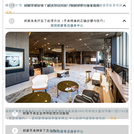
楼15层07室（需提前预约），是积家维修保养服务网点,中心技师均接受标准培训....
10
积家手表生锈了解决方法大全（有效保养与修复指南）
西藏自治区那曲市色尼区浙江西路积家售后服务中心（需提前预约）
详情 >
西藏自治区日喀则市桑珠孜区上海中路积家售后服务中心（需提前预约）
11
积家发条拧反了处理方法（手表维修的正确步骤与技巧）
西藏自治区山南市乃东区湖北大道积家售后服务中心（需提前预约）
深圳积家售后服务中心
云南省保山市隆阳区正阳路积家售后服务中心（需提前预约）
云南省楚雄彝族自治州楚雄市鹿城南路积家售后服务中心（需提前预约）
积家，手表走时不准
伯爵，更换表带
云南省大理白族自治州大理市建设路积家售后服务中心（需提前预约）
积家，手表保养
积家售后
云南省德宏傣族景颇族自治州芒市团结大街积家售后服务中心（需提前预约）
云南省迪庆藏族自治州香格里拉市长征大道积家售后服务中心（需提前预约）
积家，手表发展史
积家维修
云南省红河哈尼族彝族自治州蒙自市天马路积家售后服务中心（需提前预约）
云南省丽江市古城区七星街积家售后服务中心（需提前预约）
云南省临沧市临翔区世纪路积家售后服务中心（需提前预约）
随机推荐
云南省怒江傈僳族自治州泸水市人民路积家售后服务中心（需提前预约）
云南省普洱市思茅区振兴大道积家售后服务中心（需提前预约）
深圳积家售后服务中心位于深圳市罗湖区深南东路5001号华润大厦写字楼17层1701室
1
积家手表走走停停处理办法集锦
云南省曲靖市麒麟区学府路积家售后服务中心（需提前预约）
（需提前预约），是积家维修保养服务网点,中心技师均接受标准培训....
详情 >
云南省文山壮族苗族自治州文山市东风路积家售后服务中心（需提前预约）
2
积家手表摔坏了怎么办？
云南省西双版纳傣族自治州景洪市宣慰大道积家售后服务中心（需提前预约）
天津积家售后服务中心