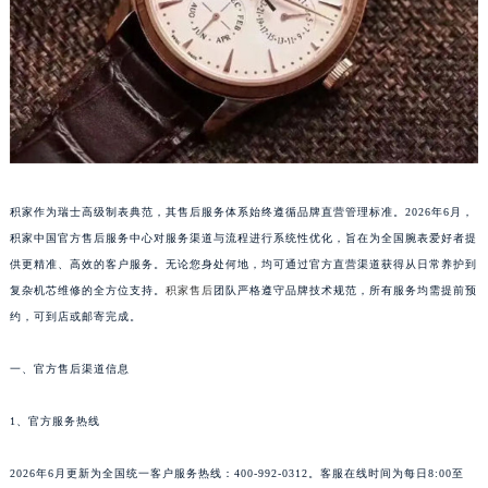
福州市鼓楼区五四路128-1号恒力城写字楼15层03室（需提前预约）
成都市锦江区人民东路6号SAC东原中心写字楼24层2406B室（需提前预约）
重庆市江北区观音桥步行街2号融恒时代广场写字楼9层902室（需提前预约）
长沙市芙蓉区定王台街道建湘路393号世茂环球金融中心写字楼（芙蓉广场）10层13室（需提前预约）
郑州市二七区铭功路10号华润大厦写字楼29层2905室（需提前预约）
太原市迎泽区解放路15号亨得利名表服务中心（品牌授权店）3层整层（需提前预约）
沈阳市沈河区中街路137号亨得利名表服务中心（品牌授权店）1层整层（需提前预约）
积家作为瑞士高级制表典范，其售后服务体系始终遵循品牌直营管理标准。2026年6月，
沈阳市沈河区中街路83号亨得利名表服务中心（品牌授权店）1层整层（需提前预约）
积家中国官方售后服务中心对服务渠道与流程进行系统性优化，旨在为全国腕表爱好者提
乌鲁木齐市天山区红山路26号时代广场（CCMALL）C座17层17-B（需提前预约）
供更精准、高效的客户服务。无论您身处何地，均可通过官方直营渠道获得从日常养护到
温州市鹿城区锦绣路1067号置信广场10层1015室（需提前预约）
复杂机芯维修的全方位支持。
积家售后
团队严格遵守品牌技术规范，所有服务均需提前预
哈尔滨市道里区友谊西路600号富力中心T2座写字楼29层03室（需提前预约）
约，可到店或邮寄完成。
大连市中山区人民路15号国际金融大厦7层G室（需提前预约）
佛山市禅城区季华五路57号万科金融中心C座12层1205室（需提前预约）
一、官方售后渠道信息
东莞市东城街道鸿福东路1号民盈国贸中心T1写字楼9层907室（需提前预约）
1、官方服务热线
无锡市梁溪区人民中路139号恒隆广场写字楼1座11层1104室（需提前预约）
南通市崇川区工农路57号圆融广场写字楼16层1603室（需提前预约）
2026年6月更新为全国统一客户服务热线：400-992-0312。客服在线时间为每日8:00至