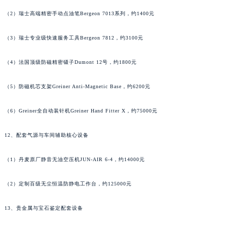
湖南省常德市武陵区人民路积家售后服务中心（需提前预约）
（2）瑞士高端精密手动点油笔Bergeon 7013系列，约1400元
湖南省郴州市北湖区国庆北路积家售后服务中心（需提前预约）
湖南省衡阳市雁峰区解放路积家售后服务中心（需提前预约）
（3）瑞士专业级快速服务工具Bergeon 7812，约3100元
湖南省怀化市鹤城区迎丰中路积家售后服务中心（需提前预约）
湖南省娄底市娄星区长青街积家售后服务中心（需提前预约）
（4）法国顶级防磁精密镊子Dumont 12号，约1800元
湖南省邵阳市双清区东风路积家售后服务中心（需提前预约）
湖南省湘潭市雨湖区莲城大道积家售后服务中心（需提前预约）
（5）防磁机芯支架Greiner Anti-Magnetic Base，约6200元
湖南省益阳市赫山区桃花仑路积家售后服务中心（需提前预约）
（6）Greiner全自动装针机Greiner Hand Fitter X，约75000元
湖南省永州市冷水滩区永州大道与中兴路交叉口积家售后服务中心（需提前预约）
湖南省岳阳市岳阳楼区东茅岭路积家售后服务中心（需提前预约）
12、配套气源与车间辅助核心设备
湖南省张家界市永定区解放路积家售后服务中心（需提前预约）
湖南省长沙市芙蓉区建湘路393号世茂环球金融中心写字楼10层1013室积家售后服务中心（需提前预约）
（1）丹麦原厂静音无油空压机JUN-AIR 6-4，约14000元
湖南省株洲市芦淞区建设南路积家售后服务中心（需提前预约）
（2）定制百级无尘恒温防静电工作台，约125000元
甘肃省白银市白银区北京路积家售后服务中心（需提前预约）
甘肃省定西市安定区解放路积家售后服务中心（需提前预约）
13、贵金属与宝石鉴定配套设备
甘肃省敦煌市沙州镇阳关中路积家售后服务中心（需提前预约）