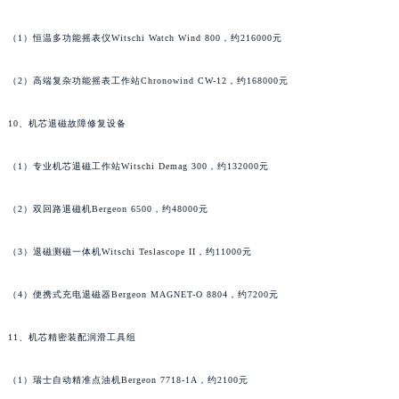
河南省信阳市浉河区东方红大道积家售后服务中心（需提前预约）
河南省许昌市魏都区建安大道与八龙路交叉口积家售后服务中心（需提前预约）
（1）恒温多功能摇表仪Witschi Watch Wind 800，约216000元
河南省郑州市二七区民主路10号华润大厦29层2905室积家售后服务中心（需提前预约）
河南省周口市川汇区七一路积家售后服务中心（需提前预约）
（2）高端复杂功能摇表工作站Chronowind CW-12，约168000元
河南省驻马店市驿城区乐山大道与置地大道交叉口积家售后服务中心（需提前预约）
10、机芯退磁故障修复设备
湖北省鄂州市鄂城区文星大道积家售后服务中心（需提前预约）
湖北省黄冈市黄州区赤壁大道积家售后服务中心（需提前预约）
（1）专业机芯退磁工作站Witschi Demag 300，约132000元
湖北省黄石市黄石港区武汉路积家售后服务中心（需提前预约）
湖北省荆门市东宝中天街步行街积家售后服务中心（需提前预约）
（2）双回路退磁机Bergeon 6500，约48000元
湖北省荆州市荆州区荆中路积家售后服务中心（需提前预约）
湖北省十堰市茅箭区人民北路积家售后服务中心（需提前预约）
（3）退磁测磁一体机Witschi Teslascope II，约11000元
湖北省随州市曾都区青年路积家售后服务中心（需提前预约）
（4）便携式充电退磁器Bergeon MAGNET-O 8804，约7200元
湖北省咸宁市咸安区长安大道积家售后服务中心（需提前预约）
湖北省襄阳市樊城区长虹路与人民路交叉口积家售后服务中心（需提前预约）
11、机芯精密装配润滑工具组
湖北省孝感市孝南区复兴大道积家售后服务中心（需提前预约）
湖北省宜昌市西陵区夷陵大道与港窑路积家售后服务中心（需提前预约）
（1）瑞士自动精准点油机Bergeon 7718-1A，约2100元