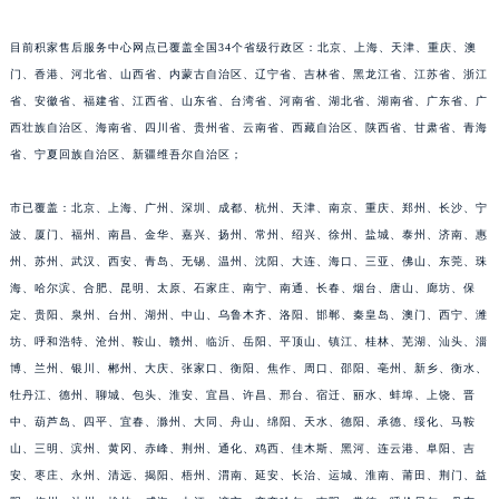
江西省景德镇市珠山区珠山中路积家售后服务中心（需提前预约）
江西省九江市浔阳区浔阳路积家售后服务中心（需提前预约）
目前积家售后服务中心网点已覆盖全国34个省级行政区：北京、上海、天津、重庆、澳
江西省南昌市红谷滩新区红谷中大道998号绿地双子塔（中央广场）A1座办公楼14层1407室积家售后服务中心（需提前预约）
门、香港、河北省、山西省、内蒙古自治区、辽宁省、吉林省、黑龙江省、江苏省、浙江
江西省萍乡市安源区萍安北大道与康庄路交叉口积家售后服务中心（需提前预约）
省、安徽省、福建省、江西省、山东省、台湾省、河南省、湖北省、湖南省、广东省、广
江西省上饶市信州区滨江西路积家售后服务中心（需提前预约）
西壮族自治区、海南省、四川省、贵州省、云南省、西藏自治区、陕西省、甘肃省、青海
省、宁夏回族自治区、新疆维吾尔自治区；
江西省新余市渝水区北湖西路积家售后服务中心（需提前预约）
江西省宜春市袁州区中山中路积家售后服务中心（需提前预约）
市已覆盖：北京、上海、广州、深圳、成都、杭州、天津、南京、重庆、郑州、长沙、宁
江西省鹰潭市月湖区胜利东路积家售后服务中心（需提前预约）
波、厦门、福州、南昌、金华、嘉兴、扬州、常州、绍兴、徐州、盐城、泰州、济南、惠
山东省德州市德城区东风中路积家售后服务中心（需提前预约）
州、苏州、武汉、西安、青岛、无锡、温州、沈阳、大连、海口、三亚、佛山、东莞、珠
山东省东营市东营区济南路积家售后服务中心（需提前预约）
海、哈尔滨、合肥、昆明、太原、石家庄、南宁、南通、长春、烟台、唐山、廊坊、保
山东省济南市历下区经十路11111号华润中心写字楼（万象城）15层1508室积家售后服务中心（需提前预约）
定、贵阳、泉州、台州、湖州、中山、乌鲁木齐、洛阳、邯郸、秦皇岛、澳门、西宁、潍
坊、呼和浩特、沧州、鞍山、赣州、临沂、岳阳、平顶山、镇江、桂林、芜湖、汕头、淄
山东省济宁市任城区太白楼路积家售后服务中心（需提前预约）
博、兰州、银川、郴州、大庆、张家口、衡阳、焦作、周口、邵阳、亳州、新乡、衡水、
山东省莱芜市文化南路8号银座商城名表维修一楼名表维修积家售后服务中心（需提前预约）
牡丹江、德州、聊城、包头、淮安、宜昌、许昌、邢台、宿迁、丽水、蚌埠、上饶、晋
山东省临沂市兰山区解放路积家售后服务中心（需提前预约）
中、葫芦岛、四平、宜春、滁州、大同、舟山、绵阳、天水、德阳、承德、绥化、马鞍
山东省日照市东港区烟台路积家售后服务中心（需提前预约）
山、三明、滨州、黄冈、赤峰、荆州、通化、鸡西、佳木斯、黑河、连云港、阜阳、吉
山东省泰安市泰山区财源街道泰山大街积家售后服务中心（需提前预约）
安、枣庄、永州、清远、揭阳、梧州、渭南、延安、长治、运城、淮南、莆田、荆门、益