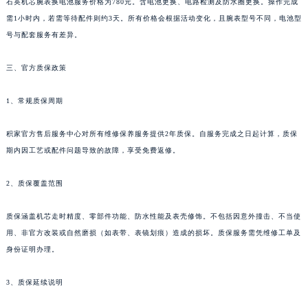
四川省乐山市市中区嘉定中路积家售后服务中心（需提前预约）
石英机芯腕表换电池服务价格为780元。含电池更换、电路检测及防水圈更换。操作完成
需1小时内，若需等待配件则约3天。所有价格会根据活动变化，且腕表型号不同，电池型
四川省凉山州市西昌市大巷口下街积家售后服务中心（需提前预约）
号与配套服务有差异。
四川省泸州市江阳区治平路积家售后服务中心（需提前预约）
四川省眉山市东坡区三苏路积家售后服务中心（需提前预约）
三、官方质保政策
四川省绵阳市涪城区翠花街积家售后服务中心（需提前预约）
四川省南充市高坪区江东大道积家售后服务中心（需提前预约）
1、常规质保周期
四川省内江市东兴区汉安大道积家售后服务中心（需提前预约）
积家官方售后服务中心对所有维修保养服务提供2年质保。自服务完成之日起计算，质保
四川省攀枝花市东区三线大道北段积家售后服务中心（需提前预约）
期内因工艺或配件问题导致的故障，享受免费返修。
四川省遂宁市船山区香林南路积家售后服务中心（需提前预约）
四川省雅安市雨城区熊猫大道积家售后服务中心（需提前预约）
2、质保覆盖范围
四川省宜宾市翠屏区长翠路积家售后服务中心（需提前预约）
四川省资阳市雁江区滨江大道一段与和平南路积家售后服务中心（需提前预约）
质保涵盖机芯走时精度、零部件功能、防水性能及表壳修饰。不包括因意外撞击、不当使
四川省自贡市自流井区华商北路积家售后服务中心（需提前预约）
用、非官方改装或自然磨损（如表带、表镜划痕）造成的损坏。质保服务需凭维修工单及
身份证明办理。
西藏自治区阿里地区噶尔县北京西路积家售后服务中心（需提前预约）
西藏自治区昌都市卡若区昌都西路积家售后服务中心（需提前预约）
3、质保延续说明
西藏自治区拉萨市城关区北京中路积家售后服务中心（需提前预约）