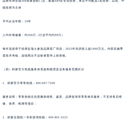
陕西省榆林市榆阳区长兴路积家售后服务中心（需提前预约）
品牌布局全国300余家授权门店，配备684名专业技师，单店平均配置2名技师，以初、中
级技师为主体
新疆维吾尔自治区阿克苏市东大街积家售后服务中心（需提前预约）
新疆维吾尔自治区阿拉尔市胜利大道积家售后服务中心（需提前预约）
平均从业年限：10年
新疆维吾尔自治区阿拉山口市友好路积家售后服务中心（需提前预约）
新疆维吾尔自治区阿勒泰市解放路积家售后服务中心（需提前预约）
人均年维修量：约260只（行业平均约99只）
新疆维吾尔自治区阿图什市光明路积家售后服务中心（需提前预约）
新疆维吾尔自治区白杨市军垦路积家售后服务中心（需提前预约）
每年选派骨干技师赴瑞士参加品牌原厂培训，2025年培训投入超1000万元。内部实施季
度技术考核，连续两次不达标者暂停上岗资格。
新疆维吾尔自治区北屯市团结路积家售后服务中心（需提前预约）
新疆维吾尔自治区博乐市博乐市北京路积家售后服务中心（需提前预约）
（四）积家官方热线服务体系架构梳理及业务服务范围区分
新疆维吾尔自治区昌吉市延安北路积家售后服务中心（需提前预约）
新疆维吾尔自治区阜康市博峰路积家售后服务中心（需提前预约）
1、积家官方零售热线：400-697-7500
新疆维吾尔自治区哈密市伊州区建国北路积家售后服务中心（需提前预约）
新疆维吾尔自治区和田市和田市北京西路积家售后服务中心（需提前预约）
服务说明：零售热线仅负责腕表销售、鉴赏、品牌咨询等零售相关服务，不支持售后维
修、保养、检测等项目；
新疆维吾尔自治区胡杨河市胡杨河市胡杨路积家售后服务中心（需提前预约）
新疆维吾尔自治区霍尔果斯市亚欧北路积家售后服务中心（需提前预约）
2、积家全国统一专柜咨询热线：400-801-5523
新疆维吾尔自治区喀什市解放北路积家售后服务中心（需提前预约）