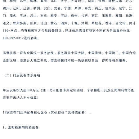
山东省威海市环翠区新威海路89号振华商厦一楼名表维修积家售后服务中心（需提前预约）
阳、梅州、达州、榆林、威海、九江、济宁、齐齐哈尔、南阳、常德、呼伦贝尔、丹东、
锦州、辽阳、辽源、衢州、安庆、龙岩、宁德、鹰潭、泰安、商丘、驻马店、咸宁、江
山东省潍坊市奎文区东风东街积家售后服务中心（需提前预约）
门、茂名、玉林、乐山、南充、雅安、宝鸡、柳州、拉萨、丽江、张家界、襄阳、株洲、
山东省枣庄市滕州市北辛路与善国路交叉口积家售后服务中心（需提前预约）
遵义、鄂尔多斯、阳泉、昆山、黄石、湘潭、十堰、漳州、攀枝花、香港、台北等，共计
山东省淄博市张店区金晶大道积家售后服务中心（需提前预约）
360+网点，均有积家官方售后服务网点，详细信息需拨打积家全国官方售后服务热线
上海市黄浦区南京东路299号宏伊国际广场写字楼8层806室积家售后服务中心（需提前预约）
400-992-0312进行咨询。
上海市徐汇区虹桥路3号港汇中心2座37层3705室积家售后服务中心（需提前预约）
浙江省杭州市上城区钱江路1366号华润大厦A座5层503-5室积家售后服务中心（需提前预约）
温馨提示：官方全国统一服务热线，服务覆盖中国大陆、中国香港、中国澳门、中国台湾
全部区域，港澳台无独立专线，需直接拨打本统一热线获取售后、咨询等相关服务。
浙江省湖州市吴兴区劳动路积家售后服务中心（需提前预约）
浙江省嘉兴市南湖区广益路705号嘉兴世界贸易中心A座13层1304室积家售后服务中心（需提前预约）
（二）门店设备体系介绍
浙江省金华市金东区东市南街777号金华万达广场4号楼22楼2209室积家售后服务中心（需提前预约）
浙江省丽水市莲都区解放街积家售后服务中心（需提前预约）
单店设备投入超660万元（注：另有配套专用定制辅机、专项精密工具及全周期耗材等配
浙江省宁波市江北区大闸南路500号来福士广场办公楼20层2009室积家售后服务中心（需提前预约）
套资产未纳入本次核算）
浙江省衢州市柯城区上街积家售后服务中心（需提前预约）
54家直营门店均配备核心设备（其他授权门店按需配备）：
浙江省绍兴市越城区胜利东路379号世茂天际中心写字楼8层805室积家售后服务中心（需提前预约）
浙江省舟山市定海区解放东路积家售后服务中心（需提前预约）
1、走时检测与调校设备
澳门特别行政区大堂区议事亭前地（新马路）积家售后服务中心（需提前预约）