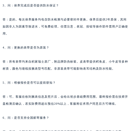
3、问：保养完成后是否提供防水保证？
答：是的。每次保养服务均包含防水检测与必要密封件更换。保养后提供2年质保，其间
如因非人为因素导致进水，可免费处理。但需注意，表冠、按钮等操作部件需用户正确使
用。
4、问：更换的表带是否为原装？
答：所有表带均来自积家瑞士原厂，附品牌防伪标签。皮表带提供鳄鱼皮、小牛皮等多种
材质，颜色与缝线按腕表型号匹配。非原装表带可能影响表耳结构及防水性能。
5、问：维修报价是否可以提前获知？
答：可。客服在收到腕表信息及照片后，会给出初步基础费用范围。最终报价需在技师开
盖检测后确认，若实际费用超出预估20%以上，客服将征求用户同意后方可继续。
6、问：是否支持全国邮寄服务？