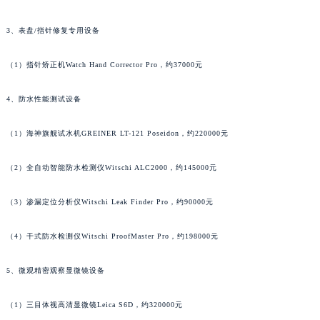
广东省梅州市梅江区金燕大道积家售后服务中心（需提前预约）
广东省清远市清城区湖西路积家售后服务中心（需提前预约）
3、表盘/指针修复专用设备
广东省汕头市龙湖区长平路积家售后服务中心（需提前预约）
广东省汕尾市城区香洲街道园林社区翠园街积家售后服务中心（需提前预约）
（1）指针矫正机Watch Hand Corrector Pro，约37000元
广东省韶关市武江区芙蓉新区与老城中心交汇处积家售后服务中心（需提前预约）
4、防水性能测试设备
广东省深圳市罗湖区深南东路5001号华润大厦17层1701室积家售后服务中心（需提前预约）
广东省阳江市江城区东风一路积家售后服务中心（需提前预约）
（1）海神旗舰试水机GREINER LT-121 Poseidon，约220000元
广东省云浮市云城区金山路积家售后服务中心（需提前预约）
广东省湛江市赤坎区观海北路积家售后服务中心（需提前预约）
（2）全自动智能防水检测仪Witschi ALC2000，约145000元
广东省肇庆市端州区信安大道与砚都大道交汇处积家售后服务中心（需提前预约）
广西壮族自治区百色市右江区中山二路积家售后服务中心（需提前预约）
（3）渗漏定位分析仪Witschi Leak Finder Pro，约90000元
广西壮族自治区北海市海城区北京路积家售后服务中心（需提前预约）
（4）干式防水检测仪Witschi ProofMaster Pro，约198000元
广西壮族自治区崇左市江州区石景林街道友谊大道与丽川路交汇处积家售后服务中心（需提前预约）
广西壮族自治区防城港市港口区金花茶大道积家售后服务中心（需提前预约）
5、微观精密观察显微镜设备
广西壮族自治区贵港市港北区港城街道布山大道与仙衣路交叉口积家售后服务中心（需提前预约）
广西壮族自治区桂林市秀峰区红岭路积家售后服务中心（需提前预约）
（1）三目体视高清显微镜Leica S6D，约320000元