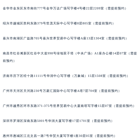
吉林省辽源市龙山区人民大街积家售后服务中心（需提前预约）
金华市金东区东市南街777号金华万达广场写字楼4号楼22层2209室（需提前预约）
吉林省梅河口市新华街道梅河大街积家售后服务中心（需提前预约）
吉林省四平市铁东区紫气大路与南九经街交汇处积家售后服务中心（需提前预约）
绍兴市越城区胜利东路379号世茂天际中心写字楼8层805室（需提前预约）
吉林省松原市宁江区五环大街积家售后服务中心（需提前预约）
吉林省通化市东昌区环通乡江南大街积家售后服务中心（需提前预约）
嘉兴市南湖区广益路705号嘉兴世界贸易中心写字楼A座13层1304室（需提前预约）
吉林省延边市延吉市解放路积家售后服务中心（需提前预约）
辽宁省鞍山市铁东区站前街积家售后服务中心（需提前预约）
南昌市红谷滩新区红谷中大道998号绿地双子塔（中央广场）A1座办公楼14层07室（需提
前预约）
辽宁省本溪市平山区胜利路积家售后服务中心（需提前预约）
辽宁省朝阳市双塔区新华路积家售后服务中心（需提前预约）
济南市历下区经十路11111号华润中心写字楼（万象城）15层1508室（需提前预约）
辽宁省丹东市振兴区七经街积家售后服务中心（需提前预约）
辽宁省抚顺市新抚区东一路积家售后服务中心（需提前预约）
广州市天河区天河路230号万菱汇国际中心写字楼A塔7层704室（需提前预约）
辽宁省阜新市海州区解放大街积家售后服务中心（需提前预约）
辽宁省葫芦岛市连山区中央路积家售后服务中心（需提前预约）
广州市越秀区环市东路371-375号世界贸易中心大厦南塔写字楼15层07室（需提前预约）
辽宁省锦州市古塔区中央大街积家售后服务中心（需提前预约）
深圳市罗湖区深南东路5001号华润大厦写字楼17层1701室（需提前预约）
辽宁省辽阳市白塔区新运大街积家售后服务中心（需提前预约）
辽宁省盘锦市兴隆台区石油大街积家售后服务中心（需提前预约）
惠州市惠城区江北文昌一路7号华贸大厦写字楼1座30层05室（需提前预约）