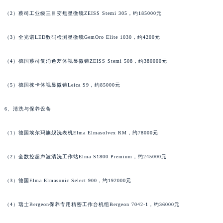
广西壮族自治区河池市金城江区金城江街道朝阳路积家售后服务中心（需提前预约）
（2）蔡司工业级三目变焦显微镜ZEISS Stemi 305，约185000元
广西壮族自治区贺州市八步区城东街道灵峰南路积家售后服务中心（需提前预约）
广西壮族自治区来宾市兴宾区桂中大道积家售后服务中心（需提前预约）
（3）全光谱LED数码检测显微镜GemOro Elite 1030，约4200元
广西壮族自治区柳州市城中区中山中路积家售后服务中心（需提前预约）
广西壮族自治区钦州市钦南区金海湾东大街积家售后服务中心（需提前预约）
（4）德国蔡司复消色差体视显微镜ZEISS Stemi 508，约380000元
广西壮族自治区梧州市万秀区龙湖镇高旺路积家售后服务中心（需提前预约）
广西壮族自治区玉林市玉州区金玉路积家售后服务中心（需提前预约）
（5）德国徕卡体视显微镜Leica S9，约85000元
海南省儋州市儋州市那大镇兰洋北路积家售后服务中心（需提前预约）
6、清洗与保养设备
海南省东方市八所镇解放西路积家售后服务中心（需提前预约）
海南省琼海市嘉积镇东风路积家售后服务中心（需提前预约）
（1）德国埃尔玛旗舰洗表机Elma Elmasolvex RM，约78000元
海南省三沙市西沙区西沙群岛永兴岛北京路积家售后服务中心（需提前预约）
海南省三亚市吉阳区迎宾路积家售后服务中心（需提前预约）
（2）全数控超声波清洗工作站Elma S1800 Premium，约245000元
海南省万宁市万城镇解放路积家售后服务中心（需提前预约）
（3）德国Elma Elmasonic Select 900，约192000元
海南省文昌市文城镇教育东路积家售后服务中心（需提前预约）
海南省五指山市通什镇三月三大道积家售后服务中心（需提前预约）
（4）瑞士Bergeon保养专用精密工作台机组Bergeon 7042-1，约36000元
香港特别行政区尖沙咀区油尖旺区广东道积家售后服务中心（需提前预约）