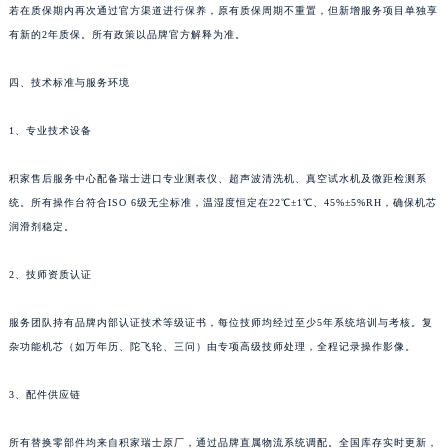
西藏自治区林芝市巴宜区广东路积家售后服务中心（需提前预约）
若在质保期内再次通过官方渠道进行保养，原有质保周期不重置，但新增服务项目单独享
西藏自治区那曲市色尼区浙江西路积家售后服务中心（需提前预约）
有新的2年质保。所有政策以品牌官方解释为准。
西藏自治区日喀则市桑珠孜区上海中路积家售后服务中心（需提前预约）
四、技术标准与服务环境
西藏自治区山南市乃东区湖北大道积家售后服务中心（需提前预约）
云南省保山市隆阳区正阳路积家售后服务中心（需提前预约）
1、专业技术设备
云南省楚雄彝族自治州楚雄市鹿城南路积家售后服务中心（需提前预约）
云南省大理白族自治州大理市建设路积家售后服务中心（需提前预约）
积家售后服务中心配备瑞士进口专业测表仪、超声波清洗机、真空试水机及微距检测系
云南省德宏傣族景颇族自治州芒市团结大街积家售后服务中心（需提前预约）
统。所有操作台符合ISO 6级无尘标准，温湿度恒定在22℃±1℃、45%±5%RH，确保机芯
云南省迪庆藏族自治州香格里拉市长征大道积家售后服务中心（需提前预约）
润滑剂稳定。
云南省红河哈尼族彝族自治州蒙自市天马路积家售后服务中心（需提前预约）
2、技师资质认证
云南省丽江市古城区七星街积家售后服务中心（需提前预约）
云南省临沧市临翔区世纪路积家售后服务中心（需提前预约）
服务团队持有品牌内部认证技术等级证书，每位技师均经过至少5年系统培训与考核。复
云南省怒江傈僳族自治州泸水市人民路积家售后服务中心（需提前预约）
杂功能机芯（如万年历、陀飞轮、三问）由专项高级技师处理，全程记录操作影像。
云南省普洱市思茅区振兴大道积家售后服务中心（需提前预约）
云南省曲靖市麒麟区学府路积家售后服务中心（需提前预约）
3、配件供应链
云南省文山壮族苗族自治州文山市东风路积家售后服务中心（需提前预约）
所有替换零部件均来自积家瑞士原厂，通过品牌直属物流系统调配。全国库存实时更新，