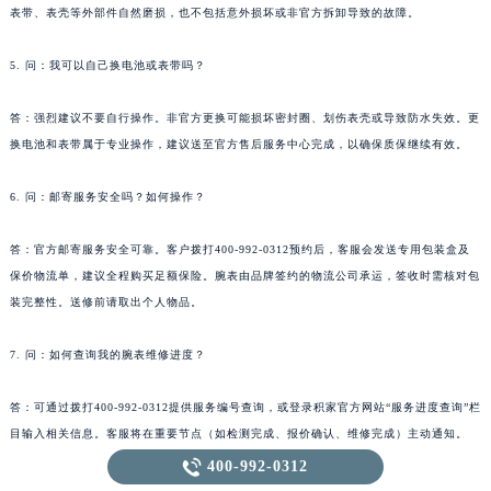
表带、表壳等外部件自然磨损，也不包括意外损坏或非官方拆卸导致的故障。
5. 问：我可以自己换电池或表带吗？
答：强烈建议不要自行操作。非官方更换可能损坏密封圈、划伤表壳或导致防水失效。更
换电池和表带属于专业操作，建议送至官方售后服务中心完成，以确保质保继续有效。
6. 问：邮寄服务安全吗？如何操作？
答：官方邮寄服务安全可靠。客户拨打400-992-0312预约后，客服会发送专用包装盒及
保价物流单，建议全程购买足额保险。腕表由品牌签约的物流公司承运，签收时需核对包
装完整性。送修前请取出个人物品。
7. 问：如何查询我的腕表维修进度？
答：可通过拨打400-992-0312提供服务编号查询，或登录积家官方网站“服务进度查询”栏
目输入相关信息。客服将在重要节点（如检测完成、报价确认、维修完成）主动通知。

400-992-0312
8. 问：防水性能检测怎么做？需要额外付费吗？