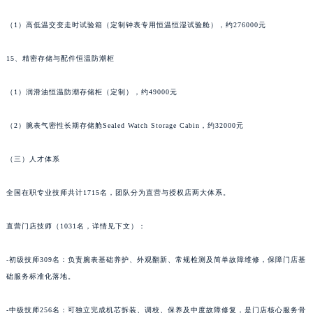
甘肃省金昌市金川区北京路积家售后服务中心（需提前预约）
（1）高低温交变走时试验箱（定制钟表专用恒温恒湿试验舱），约276000元
甘肃省酒泉市肃州区西大街积家售后服务中心（需提前预约）
甘肃省临夏市城南街道团结路积家售后服务中心（需提前预约）
15、精密存储与配件恒温防潮柜
甘肃省陇南市武都区人民路积家售后服务中心（需提前预约）
甘肃省平凉市崆峒区西大街积家售后服务中心（需提前预约）
（1）润滑油恒温防潮存储柜（定制），约49000元
甘肃省庆阳市西峰区南大街积家售后服务中心（需提前预约）
（2）腕表气密性长期存储舱Sealed Watch Storage Cabin，约32000元
甘肃省天水市秦州区民主路积家售后服务中心（需提前预约）
甘肃省武威市凉州区迎宾路积家售后服务中心（需提前预约）
（三）人才体系
甘肃省张掖市甘州区民乐北路积家售后服务中心（需提前预约）
宁夏回族自治区固原市原州区文化街积家售后服务中心（需提前预约）
全国在职专业技师共计1715名，团队分为直营与授权店两大体系。
宁夏回族自治区石嘴山市大武口区贺兰山路积家售后服务中心（需提前预约）
直营门店技师（1031名，详情见下文）：
宁夏回族自治区吴忠市利通区开元大道积家售后服务中心（需提前预约）
宁夏回族自治区银川市兴庆区新华东路97号新百中心C馆一层C1-18号商铺积家售后服务中心（需提前预约）
-初级技师309名：负责腕表基础养护、外观翻新、常规检测及简单故障维修，保障门店基
宁夏回族自治区中卫市沙坡头区鼓楼东街积家售后服务中心（需提前预约）
础服务标准化落地。
青海省果洛藏族自治州玛沁县团结路积家售后服务中心（需提前预约）
青海省海北藏族自治州海晏县将军路积家售后服务中心（需提前预约）
-中级技师256名：可独立完成机芯拆装、调校、保养及中度故障修复，是门店核心服务骨