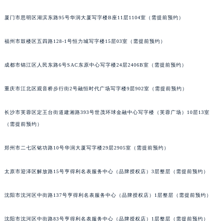
辽宁省沈阳市沈河区中街路137号亨得利名表维修授权店1楼积家售后服务中心（需提前预约）
厦门市思明区湖滨东路95号华润大厦写字楼B座11层1104室（需提前预约）
辽宁省沈阳市沈河区中街路83号亨得利名表维修授权店1楼积家售后服务中心（需提前预约）
北京市朝阳区建国门外大街甲6号华熙国际中心D座11层1102室积家售后服务中心（北京总部）（需提前预约）
福州市鼓楼区五四路128-1号恒力城写字楼15层03室（需提前预约）
北京市东城区东长安街1号王府井东方广场W3座6层602室积家售后服务中心（需提前预约）
河北省保定市竞秀区朝阳北大街北国先天下积家售后服务中心（需提前预约）
成都市锦江区人民东路6号SAC东原中心写字楼24层2406B室（需提前预约）
内蒙古自治区阿拉善盟市左旗土尔扈特大街积家售后服务中心（需提前预约）
重庆市江北区观音桥步行街2号融恒时代广场写字楼9层902室（需提前预约）
内蒙古自治区巴彦淖尔市临河区新华街积家售后服务中心（需提前预约）
内蒙古自治区包头市青山区幸福路甲3号王府井百货名表维修积家售后服务中心（需提前预约）
长沙市芙蓉区定王台街道建湘路393号世茂环球金融中心写字楼（芙蓉广场）10层13室
内蒙古自治区赤峰市红山区哈达街积家售后服务中心（需提前预约）
（需提前预约）
内蒙古自治区鄂尔多斯市东胜区伊金霍洛街积家售后服务中心（需提前预约）
内蒙古自治区呼伦贝尔市海拉尔区中央街积家售后服务中心（需提前预约）
郑州市二七区铭功路10号华润大厦写字楼29层2905室（需提前预约）
内蒙古自治区通辽市科尔沁区明仁大街积家售后服务中心（需提前预约）
太原市迎泽区解放路15号亨得利名表服务中心（品牌授权店）3层整层（需提前预约）
内蒙古自治区乌海市海勃湾区人民南路积家售后服务中心（需提前预约）
内蒙古自治区乌兰察布市集宁区恩和大街积家售后服务中心（需提前预约）
沈阳市沈河区中街路137号亨得利名表服务中心（品牌授权店）1层整层（需提前预约）
内蒙古自治区锡林郭勒盟市锡林浩特市光明街与额尔敦路交叉口积家售后服务中心（需提前预约）
内蒙古自治区兴安盟市乌兰浩特市兴安大街积家售后服务中心（需提前预约）
沈阳市沈河区中街路83号亨得利名表服务中心（品牌授权店）1层整层（需提前预约）