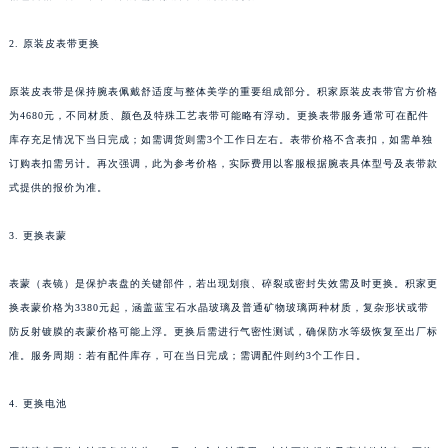
贵州省毕节市七星关区松山路积家售后服务中心（需提前预约）
2. 原装皮表带更换
贵州省六盘水市钟山区钟山大道积家售后服务中心（需提前预约）
贵州省黔东南苗族侗族自治州凯里市北京西路积家售后服务中心（需提前预约）
原装皮表带是保持腕表佩戴舒适度与整体美学的重要组成部分。积家原装皮表带官方价格
贵州省黔西南布依族苗族自治州兴义市大道与桔香路交汇处积家售后服务中心（需提前预约）
为4680元，不同材质、颜色及特殊工艺表带可能略有浮动。更换表带服务通常可在配件
贵州省铜仁市碧江区民主路积家售后服务中心（需提前预约）
库存充足情况下当日完成；如需调货则需3个工作日左右。表带价格不含表扣，如需单独
贵州省遵义市红花岗区共青大道与嵩山路交叉口积家售后服务中心（需提前预约）
订购表扣需另计。再次强调，此为参考价格，实际费用以客服根据腕表具体型号及表带款
四川省阿坝州市马尔康市团结街积家售后服务中心（需提前预约）
式提供的报价为准。
四川省巴中市巴州区江北大道积家售后服务中心（需提前预约）
3. 更换表蒙
四川省成都市锦江区人民东路6号SAC东原中心24层2406B室积家售后服务中心（需提前预约）
四川省达州市通川区中心广场、老车坝积家售后服务中心（需提前预约）
表蒙（表镜）是保护表盘的关键部件，若出现划痕、碎裂或密封失效需及时更换。积家更
四川省德阳市旌阳区长江西路、南街积家售后服务中心（需提前预约）
换表蒙价格为3380元起，涵盖蓝宝石水晶玻璃及普通矿物玻璃两种材质，复杂形状或带
四川省甘孜州市康定市情歌广场、箭炉街积家售后服务中心（需提前预约）
防反射镀膜的表蒙价格可能上浮。更换后需进行气密性测试，确保防水等级恢复至出厂标
四川省广安市广安区建安南路积家售后服务中心（需提前预约）
准。服务周期：若有配件库存，可在当日完成；需调配件则约3个工作日。
四川省广元市利州区老城南北街、东大街积家售后服务中心（需提前预约）
4. 更换电池
四川省乐山市市中区嘉定中路积家售后服务中心（需提前预约）
四川省凉山州市西昌市大巷口下街积家售后服务中心（需提前预约）