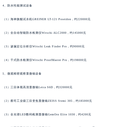
广东省汕头市龙湖区长平路积家售后服务中心（需提前预约）
4、防水性能测试设备
广东省汕尾市城区香洲街道园林社区翠园街积家售后服务中心（需提前预约）
（1）海神旗舰试水机GREINER LT-121 Poseidon，约220000元
广东省韶关市武江区芙蓉新区与老城中心交汇处积家售后服务中心（需提前预约）
广东省深圳市罗湖区深南东路5001号华润大厦17层1701室积家售后服务中心（需提前预约）
（2）全自动智能防水检测仪Witschi ALC2000，约145000元
广东省阳江市江城区东风一路积家售后服务中心（需提前预约）
广东省云浮市云城区金山路积家售后服务中心（需提前预约）
（3）渗漏定位分析仪Witschi Leak Finder Pro，约90000元
广东省湛江市赤坎区观海北路积家售后服务中心（需提前预约）
（4）干式防水检测仪Witschi ProofMaster Pro，约198000元
广东省肇庆市端州区信安大道与砚都大道交汇处积家售后服务中心（需提前预约）
广西壮族自治区百色市右江区中山二路积家售后服务中心（需提前预约）
5、微观精密观察显微镜设备
广西壮族自治区北海市海城区北京路积家售后服务中心（需提前预约）
广西壮族自治区崇左市江州区石景林街道友谊大道与丽川路交汇处积家售后服务中心（需提前预约）
（1）三目体视高清显微镜Leica S6D，约320000元
广西壮族自治区防城港市港口区金花茶大道积家售后服务中心（需提前预约）
广西壮族自治区贵港市港北区港城街道布山大道与仙衣路交叉口积家售后服务中心（需提前预约）
（2）蔡司工业级三目变焦显微镜ZEISS Stemi 305，约185000元
广西壮族自治区桂林市秀峰区红岭路积家售后服务中心（需提前预约）
（3）全光谱LED数码检测显微镜GemOro Elite 1030，约4200元
广西壮族自治区河池市金城江区金城江街道朝阳路积家售后服务中心（需提前预约）
广西壮族自治区贺州市八步区城东街道灵峰南路积家售后服务中心（需提前预约）