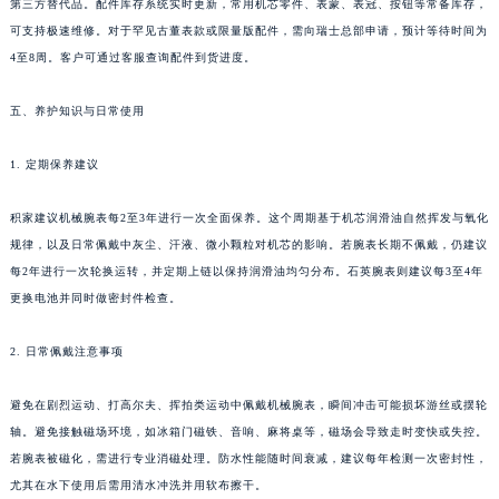
第三方替代品。配件库存系统实时更新，常用机芯零件、表蒙、表冠、按钮等常备库存，
广东省东莞市东城街道鸿福东路1号民盈国贸中心T1写字楼9层907室积家售后服务中心（需提前预约）
可支持极速维修。对于罕见古董表款或限量版配件，需向瑞士总部申请，预计等待时间为
江苏省无锡市梁溪区人民中路139号恒隆广场写字楼1座11层1104室积家售后服务中心（需提前预约）
4至8周。客户可通过客服查询配件到货进度。
江苏省南通市崇川区工农路57号圆融广场写字楼16层1603室积家售后服务中心（需提前预约）
五、养护知识与日常使用
江苏省苏州市苏州工业园区 星港街199号苏州中心办公楼C座22层08室积家售后服务中心（需提前预约）
湖北省武汉市江汉区解放大道686号世界贸易大厦38层09室积家售后服务中心（需提前预约）
1. 定期保养建议
广西省南宁市青秀区金湖路59号地王大厦12楼1224室积家售后服务中心（需提前预约）
安徽省合肥市蜀山区潜山路111号万象城华润大厦B座12楼03室积家售后服务中心（需提前预约）
积家建议机械腕表每2至3年进行一次全面保养。这个周期基于机芯润滑油自然挥发与氧化
福建省泉州市丰泽区宝洲路729号浦西万达中心写字楼A座7楼709室积家售后服务中心（需提前预约）
规律，以及日常佩戴中灰尘、汗液、微小颗粒对机芯的影响。若腕表长期不佩戴，仍建议
山东省青岛市南区山东路6号华润大厦B座22层04室积家售后服务中心（需提前预约）
每2年进行一次轮换运转，并定期上链以保持润滑油均匀分布。石英腕表则建议每3至4年
更换电池并同时做密封件检查。
山东省烟台市芝罘区胜利路139号万达金融中心A座907室积家售后服务中心（需提前预约）
吉林省长春市朝阳区西安大路727号中银大厦A座(旺进大厦)18层09室积家售后服务中心（需提前预约）
2. 日常佩戴注意事项
贵州省贵阳市南明区都司高架桥路33号亨特国际金融中心14楼14D积家售后服务中心（需提前预约）
云南省昆明市盘龙区北京路928号同德昆明广场写字楼10层06室积家售后服务中心（需提前预约）
避免在剧烈运动、打高尔夫、挥拍类运动中佩戴机械腕表，瞬间冲击可能损坏游丝或摆轮
河北省石家庄市长安区中山东路39号勒泰中心写字楼B座13层07室积家售后服务中心（需提前预约）
轴。避免接触磁场环境，如冰箱门磁铁、音响、麻将桌等，磁场会导致走时变快或失控。
陕西省西安市碑林区南关正街88号华侨城长安国际中心E座6楼10室积家售后服务中心（需提前预约）
若腕表被磁化，需进行专业消磁处理。防水性能随时间衰减，建议每年检测一次密封性，
尤其在水下使用后需用清水冲洗并用软布擦干。
海南省海口市龙华区金贸东路5号海口华润大厦B座17层1707室积家售后服务中心（需提前预约）