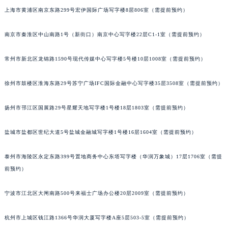
黑龙江省大庆市萨尔图区会战大街积家售后服务中心（需提前预约）
上海市黄浦区南京东路299号宏伊国际广场写字楼8层806室（需提前预约）
黑龙江省鹤岗市向阳区红军路积家售后服务中心（需提前预约）
南京市秦淮区中山南路1号（新街口）南京中心写字楼22层C1-1室（需提前预约）
黑龙江省黑河市爱辉区中央街积家售后服务中心（需提前预约）
黑龙江省鸡西市鸡冠区红军路积家售后服务中心（需提前预约）
常州市新北区龙锦路1590号现代传媒中心写字楼5号楼10层1008室（需提前预约）
黑龙江省佳木斯市向阳区长安路积家售后服务中心（需提前预约）
黑龙江省牡丹江市东安区太平路积家售后服务中心（需提前预约）
徐州市鼓楼区淮海东路29号苏宁广场IFC国际金融中心写字楼35层3508室（需提前预约）
黑龙江省七台河市桃山区大同街积家售后服务中心（需提前预约）
扬州市邗江区国展路29号星耀天地写字楼1号楼18层1803室（需提前预约）
黑龙江省齐齐哈尔市龙沙区龙华路积家售后服务中心（需提前预约）
黑龙江省双鸭山市尖山区新兴大街积家售后服务中心（需提前预约）
盐城市盐都区世纪大道5号盐城金融城写字楼1号楼16层1604室（需提前预约）
黑龙江省绥化市北林区新华街与康庄路交叉口积家售后服务中心（需提前预约）
黑龙江省伊春市伊美区通河路积家售后服务中心（需提前预约）
泰州市海陵区永定东路399号置地商务中心东塔写字楼（华润万象城）17层1706室（需提
吉林省白城市洮北区明仁南街积家售后服务中心（需提前预约）
前预约）
吉林省白山市浑江区浑江大街积家售后服务中心（需提前预约）
宁波市江北区大闸南路500号来福士广场办公楼20层2009室（需提前预约）
吉林省吉林市船营区河南街积家售后服务中心（需提前预约）
吉林省辽源市龙山区人民大街积家售后服务中心（需提前预约）
杭州市上城区钱江路1366号华润大厦写字楼A座5层503-5室（需提前预约）
吉林省梅河口市新华街道梅河大街积家售后服务中心（需提前预约）