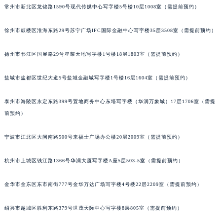
常州市新北区龙锦路1590号现代传媒中心写字楼5号楼10层1008室（需提前预约）
黑龙江省黑河市爱辉区中央街积家售后服务中心（需提前预约）
黑龙江省鸡西市鸡冠区红军路积家售后服务中心（需提前预约）
徐州市鼓楼区淮海东路29号苏宁广场IFC国际金融中心写字楼35层3508室（需提前预约）
黑龙江省佳木斯市向阳区长安路积家售后服务中心（需提前预约）
黑龙江省牡丹江市东安区太平路积家售后服务中心（需提前预约）
扬州市邗江区国展路29号星耀天地写字楼1号楼18层1803室（需提前预约）
黑龙江省七台河市桃山区大同街积家售后服务中心（需提前预约）
盐城市盐都区世纪大道5号盐城金融城写字楼1号楼16层1604室（需提前预约）
黑龙江省齐齐哈尔市龙沙区龙华路积家售后服务中心（需提前预约）
黑龙江省双鸭山市尖山区新兴大街积家售后服务中心（需提前预约）
泰州市海陵区永定东路399号置地商务中心东塔写字楼（华润万象城）17层1706室（需提
黑龙江省绥化市北林区新华街与康庄路交叉口积家售后服务中心（需提前预约）
前预约）
黑龙江省伊春市伊美区通河路积家售后服务中心（需提前预约）
吉林省白城市洮北区明仁南街积家售后服务中心（需提前预约）
宁波市江北区大闸南路500号来福士广场办公楼20层2009室（需提前预约）
吉林省白山市浑江区浑江大街积家售后服务中心（需提前预约）
杭州市上城区钱江路1366号华润大厦写字楼A座5层503-5室（需提前预约）
吉林省吉林市船营区河南街积家售后服务中心（需提前预约）
吉林省辽源市龙山区人民大街积家售后服务中心（需提前预约）
金华市金东区东市南街777号金华万达广场写字楼4号楼22层2209室（需提前预约）
吉林省梅河口市新华街道梅河大街积家售后服务中心（需提前预约）
吉林省四平市铁东区紫气大路与南九经街交汇处积家售后服务中心（需提前预约）
绍兴市越城区胜利东路379号世茂天际中心写字楼8层805室（需提前预约）
吉林省松原市宁江区五环大街积家售后服务中心（需提前预约）