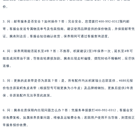
江苏省南通市崇川区工农路57号圆融广场写字楼16层1603室积家售后服务中心（需提前预约）
价。
江苏省苏州市苏州工业园区 星港街199号苏州中心办公楼C座22层08室积家售后服务中心（需提前预约）
3. 问：邮寄服务是否安全？如何操作？答：完全安全。您需拨打400-992-0312预约邮
湖北省武汉市江汉区解放大道686号世界贸易大厦38层09室积家售后服务中心（需提前预约）
寄，客服会发送专属物流单号及包装指南。建议使用品牌提供的保价物流，并保留邮寄凭
广西省南宁市青秀区金湖路59号地王大厦12楼1224室积家售后服务中心（需提前预约）
证。腕表到达后，客服会短信确认收货，保养期间可通过客服查询进度。
安徽省合肥市蜀山区潜山路111号万象城华润大厦B座12楼03室积家售后服务中心（需提前预约）
福建省泉州市丰泽区宝洲路729号浦西万达中心写字楼A座7楼709室积家售后服务中心（需提前预约）
4. 问：保养周期能否延长至4年？答：不推荐。积家建议2至3年保养一次，延长至4年可
山东省青岛市南区山东路6号华润大厦B座22层04室积家售后服务中心（需提前预约）
能造成润滑油干涸，导致齿轮磨损加剧。腕表出现走时偏慢、摆陀转动不顺畅时，应尽快
送修。
山东省烟台市芝罘区胜利路139号万达金融中心A座907室积家售后服务中心（需提前预约）
吉林省长春市朝阳区西安大路727号中银大厦A座(旺进大厦)18层09室积家售后服务中心（需提前预约）
5. 问：更换的皮表带是否为原装？答：是。所有配件均从积家瑞士总部直供，4680元报
贵州省贵阳市南明区都司高架桥路33号亨特国际金融中心14楼14D积家售后服务中心（需提前预约）
价包含原装鳄鱼皮表带（根据型号可能更换为小牛皮）及品牌精钢扣。更换后提供2年质
云南省昆明市盘龙区北京路928号同德昆明广场写字楼10层06室积家售后服务中心（需提前预约）
保，非原装配件无法享受此政策。
河北省石家庄市长安区中山东路39号勒泰中心写字楼B座13层07室积家售后服务中心（需提前预约）
陕西省西安市碑林区南关正街88号华侨城长安国际中心E座6楼10室积家售后服务中心（需提前预约）
6. 问：腕表在质保期内出现问题怎么办？答：凭服务单据拨打400-992-0312，客服会安
排免费复检。如属保养质量问题，维修及运输费全免；若因用户使用不当导致，则需按正
海南省海口市龙华区金贸东路5号海口华润大厦B座17层1707室积家售后服务中心（需提前预约）
常服务报价收费。
河北省唐山市路南区新华东道100号万达广场写字楼A座10层1002室积家售后服务中心（需提前预约）
台州市椒江区东海大道1800号腾达中心东1幢20楼2002室积家售后服务中心（需提前预约）