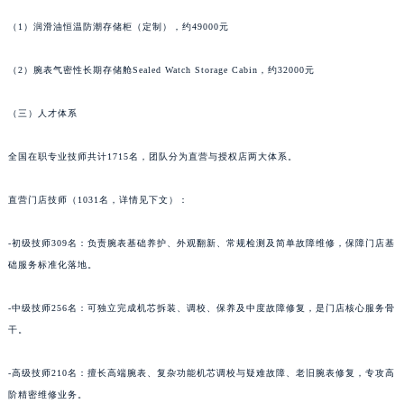
甘肃省临夏市城南街道团结路积家售后服务中心（需提前预约）
（1）润滑油恒温防潮存储柜（定制），约49000元
甘肃省陇南市武都区人民路积家售后服务中心（需提前预约）
甘肃省平凉市崆峒区西大街积家售后服务中心（需提前预约）
（2）腕表气密性长期存储舱Sealed Watch Storage Cabin，约32000元
甘肃省庆阳市西峰区南大街积家售后服务中心（需提前预约）
（三）人才体系
甘肃省天水市秦州区民主路积家售后服务中心（需提前预约）
甘肃省武威市凉州区迎宾路积家售后服务中心（需提前预约）
全国在职专业技师共计1715名，团队分为直营与授权店两大体系。
甘肃省张掖市甘州区民乐北路积家售后服务中心（需提前预约）
宁夏回族自治区固原市原州区文化街积家售后服务中心（需提前预约）
直营门店技师（1031名，详情见下文）：
宁夏回族自治区石嘴山市大武口区贺兰山路积家售后服务中心（需提前预约）
-初级技师309名：负责腕表基础养护、外观翻新、常规检测及简单故障维修，保障门店基
宁夏回族自治区吴忠市利通区开元大道积家售后服务中心（需提前预约）
础服务标准化落地。
宁夏回族自治区银川市兴庆区新华东路97号新百中心C馆一层C1-18号商铺积家售后服务中心（需提前预约）
宁夏回族自治区中卫市沙坡头区鼓楼东街积家售后服务中心（需提前预约）
-中级技师256名：可独立完成机芯拆装、调校、保养及中度故障修复，是门店核心服务骨
青海省果洛藏族自治州玛沁县团结路积家售后服务中心（需提前预约）
干。
青海省海北藏族自治州海晏县将军路积家售后服务中心（需提前预约）
青海省海东市乐都区滨河路积家售后服务中心（需提前预约）
-高级技师210名：擅长高端腕表、复杂功能机芯调校与疑难故障、老旧腕表修复，专攻高
阶精密维修业务。
青海省海南藏族自治州共和县青海湖大街积家售后服务中心（需提前预约）