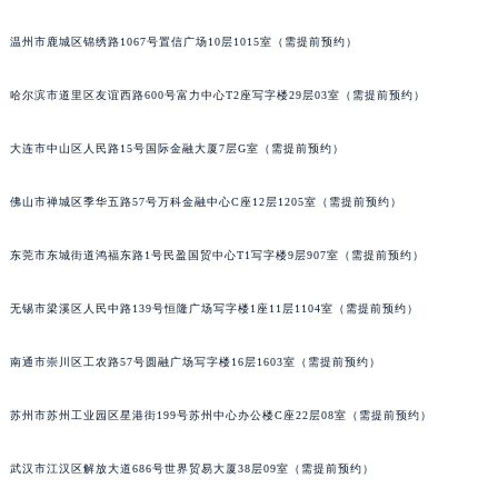
山西省晋中市榆次区顺城街积家售后服务中心（需提前预约）
温州市鹿城区锦绣路1067号置信广场10层1015室（需提前预约）
山西省临汾市尧都区解放路积家售后服务中心（需提前预约）
山西省吕梁市离石区永宁中路与建设街交叉口积家售后服务中心（需提前预约）
哈尔滨市道里区友谊西路600号富力中心T2座写字楼29层03室（需提前预约）
山西省朔州市朔城区怡西路与鄯阳西街交汇处积家售后服务中心（需提前预约）
山西省忻州市忻府区和平东街与七一南路交叉口积家售后服务中心（需提前预约）
大连市中山区人民路15号国际金融大厦7层G室（需提前预约）
山西省阳泉市郊区平阳东街与新城大道交叉口积家售后服务中心（需提前预约）
佛山市禅城区季华五路57号万科金融中心C座12层1205室（需提前预约）
山西省运城市盐湖区河东街积家售后服务中心（需提前预约）
山西省长治市潞州区英雄中路积家售后服务中心（需提前预约）
东莞市东城街道鸿福东路1号民盈国贸中心T1写字楼9层907室（需提前预约）
山西省太原市迎泽区迎泽街道解放路15号亨得利名表维修授权店3楼积家售后服务中心（需提前预约）
天津市和平区赤峰道136号天津国际金融中心26层2603室积家售后服务中心（需提前预约）
无锡市梁溪区人民中路139号恒隆广场写字楼1座11层1104室（需提前预约）
安徽省安庆市迎江区人民路积家售后服务中心（需提前预约）
南通市崇川区工农路57号圆融广场写字楼16层1603室（需提前预约）
安徽省蚌埠市蚌山区淮河路积家售后服务中心（需提前预约）
安徽省亳州市谯城区魏武大道积家售后服务中心（需提前预约）
苏州市苏州工业园区星港街199号苏州中心办公楼C座22层08室（需提前预约）
安徽省池州市贵池区长江路积家售后服务中心（需提前预约）
安徽省滁州市琅琊区南谯北路积家售后服务中心（需提前预约）
武汉市江汉区解放大道686号世界贸易大厦38层09室（需提前预约）
安徽省阜阳市颍州区颍州北路积家售后服务中心（需提前预约）