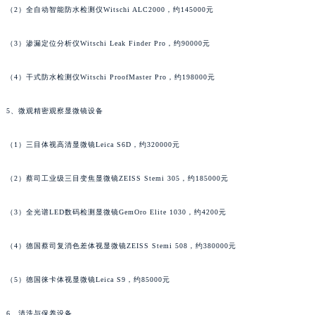
（2）全自动智能防水检测仪Witschi ALC2000，约145000元
广东省韶关市武江区芙蓉新区与老城中心交汇处积家售后服务中心（需提前预约）
广东省深圳市罗湖区深南东路5001号华润大厦17层1701室积家售后服务中心（需提前预约）
（3）渗漏定位分析仪Witschi Leak Finder Pro，约90000元
广东省阳江市江城区东风一路积家售后服务中心（需提前预约）
广东省云浮市云城区金山路积家售后服务中心（需提前预约）
（4）干式防水检测仪Witschi ProofMaster Pro，约198000元
广东省湛江市赤坎区观海北路积家售后服务中心（需提前预约）
5、微观精密观察显微镜设备
广东省肇庆市端州区信安大道与砚都大道交汇处积家售后服务中心（需提前预约）
广西壮族自治区百色市右江区中山二路积家售后服务中心（需提前预约）
（1）三目体视高清显微镜Leica S6D，约320000元
广西壮族自治区北海市海城区北京路积家售后服务中心（需提前预约）
广西壮族自治区崇左市江州区石景林街道友谊大道与丽川路交汇处积家售后服务中心（需提前预约）
（2）蔡司工业级三目变焦显微镜ZEISS Stemi 305，约185000元
广西壮族自治区防城港市港口区金花茶大道积家售后服务中心（需提前预约）
广西壮族自治区贵港市港北区港城街道布山大道与仙衣路交叉口积家售后服务中心（需提前预约）
（3）全光谱LED数码检测显微镜GemOro Elite 1030，约4200元
广西壮族自治区桂林市秀峰区红岭路积家售后服务中心（需提前预约）
（4）德国蔡司复消色差体视显微镜ZEISS Stemi 508，约380000元
广西壮族自治区河池市金城江区金城江街道朝阳路积家售后服务中心（需提前预约）
广西壮族自治区贺州市八步区城东街道灵峰南路积家售后服务中心（需提前预约）
（5）德国徕卡体视显微镜Leica S9，约85000元
广西壮族自治区来宾市兴宾区桂中大道积家售后服务中心（需提前预约）
广西壮族自治区柳州市城中区中山中路积家售后服务中心（需提前预约）
6、清洗与保养设备