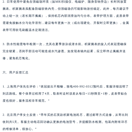
2. 日常使用中避免在强磁场环境（如MRI扫描仪、电磁炉、随身音响旁边）长时间放置
云南省保山市隆阳区正阳路积家售后服务中心（需提前预约）
腕表。积家腕表虽配备防磁软铁内壳，但强磁场仍可能影响游丝稳定。此外，每月建议手
云南省楚雄彝族自治州楚雄市鹿城南路积家售后服务中心（需提前预约）
动上链一次（若长期不佩戴），保持机芯内部润滑油均匀分布。表带护理方面，皮质表带
云南省大理白族自治州大理市建设路积家售后服务中心（需提前预约）
需避免接触水分与化学溶剂，建议每年更换一次（或出现硬化、开裂时立即更换），金属
表带可用软毛刷蘸温水定期清洁。
云南省德宏傣族景颇族自治州芒市团结大街积家售后服务中心（需提前预约）
云南省迪庆藏族自治州香格里拉市长征大道积家售后服务中心（需提前预约）
3. 防水性能需每年检测一次，尤其在夏季游泳或潜水前。积家腕表的旋入式表冠需确保
云南省红河哈尼族彝族自治州蒙自市天马路积家售后服务中心（需提前预约）
完全锁紧，否则手部活动可能造成水汽渗透。如发现表镜内起雾，应立即停止佩戴并送
云南省丽江市古城区七星街积家售后服务中心（需提前预约）
修，避免机芯氧化。
云南省临沧市临翔区世纪路积家售后服务中心（需提前预约）
云南省怒江傈僳族自治州泸水市人民路积家售后服务中心（需提前预约）
六、用户反馈汇总
云南省普洱市思茅区振兴大道积家售后服务中心（需提前预约）
1. 上海用户张先生评价：“表冠拔出不顺畅，致电400-992-0312预约后，客服详细说明了
云南省曲靖市麒麟区学府路积家售后服务中心（需提前预约）
到店路线。整个保养过程用了4天，取表时走时误差从每日+15秒降至+1秒，皮表带贴合
云南省文山壮族苗族自治州文山市东风路积家售后服务中心（需提前预约）
度也很好，服务流程非常规范。”
云南省西双版纳傣族自治州景洪市宣慰大道积家售后服务中心（需提前预约）
云南省玉溪市红塔区南北大街积家售后服务中心（需提前预约）
2. 北京用户李女士反馈：“早年买的石英款积家电池耗尽，通过邮寄方式送修，从寄出到
云南省昭通市昭阳区青年路积家售后服务中心（需提前预约）
收到共5天。客服主动电话回访确认更换的电池型号，并提醒防水检测。包装内附有详尽
的维修清单，很放心。”
台湾省台北市万华区中华路积家售后服务中心（需提前预约）