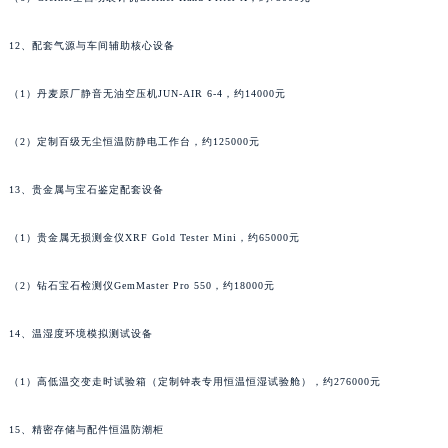
湖南省娄底市娄星区长青街积家售后服务中心（需提前预约）
12、配套气源与车间辅助核心设备
湖南省邵阳市双清区东风路积家售后服务中心（需提前预约）
湖南省湘潭市雨湖区莲城大道积家售后服务中心（需提前预约）
（1）丹麦原厂静音无油空压机JUN-AIR 6-4，约14000元
湖南省益阳市赫山区桃花仑路积家售后服务中心（需提前预约）
湖南省永州市冷水滩区永州大道与中兴路交叉口积家售后服务中心（需提前预约）
（2）定制百级无尘恒温防静电工作台，约125000元
湖南省岳阳市岳阳楼区东茅岭路积家售后服务中心（需提前预约）
湖南省张家界市永定区解放路积家售后服务中心（需提前预约）
13、贵金属与宝石鉴定配套设备
湖南省长沙市芙蓉区建湘路393号世茂环球金融中心写字楼10层1013室积家售后服务中心（需提前预约）
（1）贵金属无损测金仪XRF Gold Tester Mini，约65000元
湖南省株洲市芦淞区建设南路积家售后服务中心（需提前预约）
甘肃省白银市白银区北京路积家售后服务中心（需提前预约）
（2）钻石宝石检测仪GemMaster Pro 550，约18000元
甘肃省定西市安定区解放路积家售后服务中心（需提前预约）
甘肃省敦煌市沙州镇阳关中路积家售后服务中心（需提前预约）
14、温湿度环境模拟测试设备
甘肃省合作市人民街积家售后服务中心（需提前预约）
（1）高低温交变走时试验箱（定制钟表专用恒温恒湿试验舱），约276000元
甘肃省嘉峪关市雄关区新华中路积家售后服务中心（需提前预约）
甘肃省金昌市金川区北京路积家售后服务中心（需提前预约）
15、精密存储与配件恒温防潮柜
甘肃省酒泉市肃州区西大街积家售后服务中心（需提前预约）