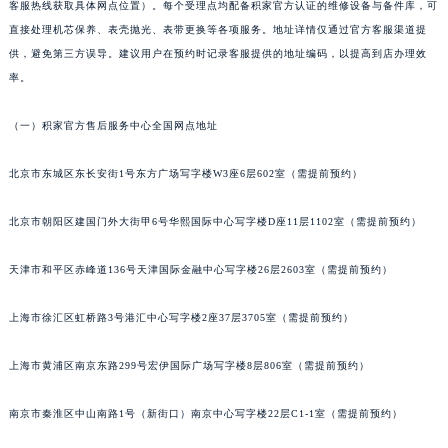
客服热线获取具体网点位置）。每个受理点均配备积家官方认证的维修设备与备件库，可
泉州市丰泽区宝洲路729号浦西万达中心写字楼A座7楼709室（需提前预约）
直接处理机芯保养、表壳抛光、表带更换等各项服务。地址详情仅通过官方客服渠道提
青岛市南区山东路6号华润大厦B座22层04室（需提前预约）
供，避免第三方误导。建议用户在预约时记录客服提供的地址编码，以提高到店办理效
烟台市芝罘区胜利路139号万达金融中心A座907室（需提前预约）
率。
长春市朝阳区西安大路727号中银大厦A座(旺进大厦)18层09室（需提前预约）
（一）积家官方售后服务中心全国网点地址
贵阳市南明区都司高架桥路33号亨特国际金融中心14楼14D（需提前预约）
昆明市盘龙区北京路928号同德昆明广场写字楼10层06室（需提前预约）
北京市东城区东长安街1号东方广场写字楼W3座6层602室（需提前预约）
石家庄市长安区中山东路39号勒泰中心写字楼B座13层07室（需提前预约）
西安市碑林区南关正街88号华侨城长安国际中心E座6楼10室（需提前预约）
北京市朝阳区建国门外大街甲6号华熙国际中心写字楼D座11层1102室（需提前预约）
海口市龙华区金贸东路5号海口华润大厦B座17层1707室（需提前预约）
天津市和平区赤峰道136号天津国际金融中心写字楼26层2603室（需提前预约）
唐山市路南区新华东道100号万达广场写字楼A座10层1002室（需提前预约）
台州市椒江区东海大道1800号腾达中心东1幢20楼2002室（需提前预约）
上海市徐汇区虹桥路3号港汇中心写字楼2座37层3705室（需提前预约）
内蒙古自治区呼和浩特市玉泉区大学西街70号华润万象城写字楼（鄂尔多斯大厦）23层2326室（需提前预约）
甘肃省兰州市七里河区西津西路16号兰州中心写字楼21层2102室（需提前预约）
上海市黄浦区南京东路299号宏伊国际广场写字楼8层806室（需提前预约）
重庆市解放碑渝中区民权路28号英利国际金融中心写字楼20层01室（需提前预约）
黑龙江省大庆市萨尔图区会战大街积家售后服务中心（需提前预约）
南京市秦淮区中山南路1号（新街口）南京中心写字楼22层C1-1室（需提前预约）
黑龙江省鹤岗市向阳区红军路积家售后服务中心（需提前预约）