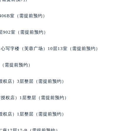
得利名表维修授权店1楼积家售后服务中心（需提前预约）
得利名表维修授权店1楼积家售后服务中心（需提前预约）
406B室（需提前预约）
国际中心D座11层1102室积家售后服务中心（北京总部）（需
广场W3座6层602室积家售后服务中心（需提前预约）
902室（需提前预约）
先天下积家售后服务中心（需提前预约）
特大街积家售后服务中心（需提前预约）
心写字楼（芙蓉广场）10层13室（需提前预约）
街积家售后服务中心（需提前预约）
3号王府井百货名表维修积家售后服务中心（需提前预约）
室（需提前预约）
家售后服务中心（需提前预约）
霍洛街积家售后服务中心（需提前预约）
授权店）3层整层（需提前预约）
央街积家售后服务中心（需提前预约）
街积家售后服务中心（需提前预约）
牌授权店）1层整层（需提前预约）
路积家售后服务中心（需提前预约）
大街积家售后服务中心（需提前预约）
授权店）1层整层（需提前预约）
市光明街与额尔敦路交叉口积家售后服务中心（需提前预约）
安大街积家售后服务中心（需提前预约）
座17层17-B（需提前预约）