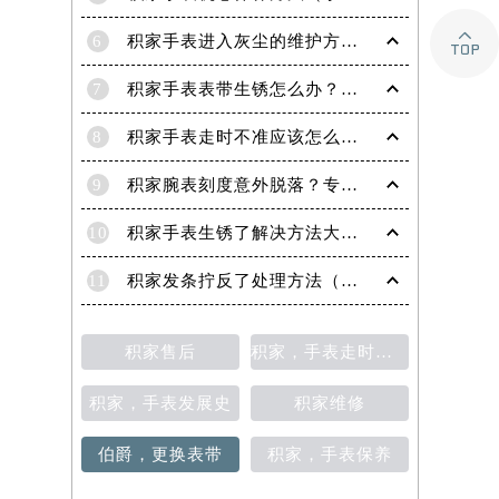

6
积家手表进入灰尘的维护方法（处理办法）
7
积家手表表带生锈怎么办？（积家手表去除锈迹的四种方法）
8
积家手表走时不准应该怎么办?(走时不准的处理方法)
9
积家腕表刻度意外脱落？专业应对策略在这里
10
积家手表生锈了解决方法大全（有效保养与修复指南）
11
积家发条拧反了处理方法（手表维修的正确步骤与技巧）
积家售后
积家，手表走时不准
积家，手表发展史
积家维修
伯爵，更换表带
积家，手表保养