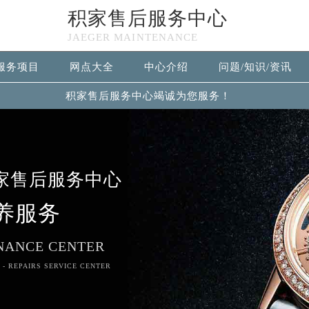
积家售后服务中心
JAEGER MAINTENANCE
服务项目
网点大全
中心介绍
问题/知识/资讯
积家售后服务中心竭诚为您服务！
家售后服务中心
养服务
NANCE CENTER
 - REPAIRS SERVICE CENTER