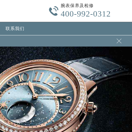
腕表保养及检修

400-992-0312
联系我们
