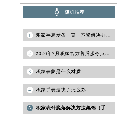
随机推荐
1
积家手表发条一直上不紧解决办法盘点
2
2026年7月积家官方售后服务点地址变动与新开业补充修订最终大全
3
积家表蒙是什么材质
4
积家手表走快了怎么办
5
积家表针脱落解决方法集锦（手表维修的实用指南）