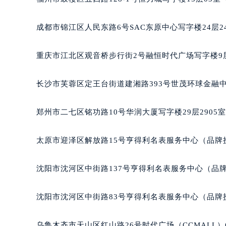
辽宁省沈阳市沈河区中街路137号亨
辽宁省沈阳市沈河区中街路83号亨
成都市锦江区人民东路6号SAC东原中心写字楼24层2
北京市朝阳区建国门外大街甲6号华熙
北京市东城区东长安街1号王府井东方
重庆市江北区观音桥步行街2号融恒时代广场写字楼9层
河北省保定市竞秀区朝阳北大街北国
内蒙古自治区阿拉善盟市左旗土尔扈
长沙市芙蓉区定王台街道建湘路393号世茂环球金融中
内蒙古自治区巴彦淖尔市临河区新华
内蒙古自治区包头市青山区幸福路甲
郑州市二七区铭功路10号华润大厦写字楼29层2905
内蒙古自治区赤峰市红山区哈达街积
内蒙古自治区鄂尔多斯市东胜区伊金
太原市迎泽区解放路15号亨得利名表服务中心（品牌
内蒙古自治区呼伦贝尔市海拉尔区中
内蒙古自治区通辽市科尔沁区明仁大
沈阳市沈河区中街路137号亨得利名表服务中心（品
内蒙古自治区乌海市海勃湾区人民南
内蒙古自治区乌兰察布市集宁区恩和
沈阳市沈河区中街路83号亨得利名表服务中心（品牌
内蒙古自治区锡林郭勒盟市锡林浩特
内蒙古自治区兴安盟市乌兰浩特市兴
乌鲁木齐市天山区红山路26号时代广场（CCMALL）C