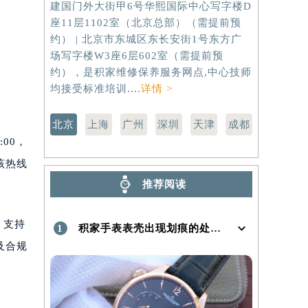
建国门外大街甲6号华熙国际中心写字楼D
虹桥路3号港
座11层1102室（北京总部）（需提前预
室（需提前
）
约） | 北京市东城区东长安街1号东方广
路299号
场写字楼W3座6层602室（需提前预
（需提前预
约），是积家维修保养服务网点,中心技师
点,中心技师
均接受标准培训....
详情 >
北京
上海
广州
深圳
天津
成都
00，
该热线
推荐阅读
，支持
1
积家手表表壳出现划痕的处理方法是什么！
及合规