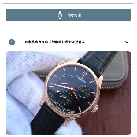
广西壮族自治区河池市金城江区金城江街道朝阳路积家售后服务中心（需提前预约）
广西壮族自治区贺州市八步区城东街道灵峰南路积家售后服务中心（需提前预约）
推荐阅读
广西壮族自治区来宾市兴宾区桂中大道积家售后服务中心（需提前预约）
广西壮族自治区柳州市城中区中山中路积家售后服务中心（需提前预约）
广西壮族自治区钦州市钦南区金海湾东大街积家售后服务中心（需提前预约）
1
积家手表表壳出现划痕的处理方法是什么！
广西壮族自治区梧州市万秀区龙湖镇高旺路积家售后服务中心（需提前预约）
广西壮族自治区玉林市玉州区金玉路积家售后服务中心（需提前预约）
海南省儋州市儋州市那大镇兰洋北路积家售后服务中心（需提前预约）
海南省东方市八所镇解放西路积家售后服务中心（需提前预约）
海南省琼海市嘉积镇东风路积家售后服务中心（需提前预约）
海南省三沙市西沙区西沙群岛永兴岛北京路积家售后服务中心（需提前预约）
海南省三亚市吉阳区迎宾路积家售后服务中心（需提前预约）
海南省万宁市万城镇解放路积家售后服务中心（需提前预约）
海南省文昌市文城镇教育东路积家售后服务中心（需提前预约）
海南省五指山市通什镇三月三大道积家售后服务中心（需提前预约）
香港特别行政区尖沙咀区油尖旺区广东道积家售后服务中心（需提前预约）