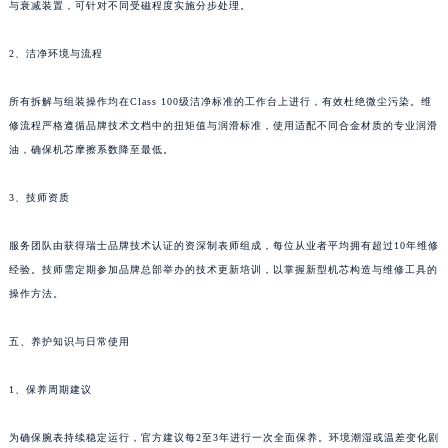
与衰减装置，可针对不同受磁程度实施分步处理。
辽宁省铁岭市银州区南马路积家售后服务中心（需提前预约）
辽宁省营口市站前区市府路与渤海大街交叉口积家售后服务中心（需提前预约）
2、洁净环境与流程
辽宁省沈阳市沈河区中街路137号亨得利名表维修授权店1楼积家售后服务中心（需提前预约）
所有拆解与组装操作均在Class 100级洁净标准的工作台上进行，有效杜绝微尘污染。维
辽宁省沈阳市沈河区中街路83号亨得利名表维修授权店1楼积家售后服务中心（需提前预约）
修流程严格遵循品牌技术文档中的扭矩值与润滑标准，使用适配不同合金材质的专业润滑
北京市朝阳区建国门外大街甲6号华熙国际中心D座11层1102室积家售后服务中心（北京总部）（需提前预约）
油，确保机芯摩擦系数降至最低。
北京市东城区东长安街1号王府井东方广场W3座6层602室积家售后服务中心（需提前预约）
河北省保定市竞秀区朝阳北大街北国先天下积家售后服务中心（需提前预约）
3、技师资质
内蒙古自治区阿拉善盟市左旗土尔扈特大街积家售后服务中心（需提前预约）
内蒙古自治区巴彦淖尔市临河区新华街积家售后服务中心（需提前预约）
服务团队由获得瑞士品牌技术认证的资深制表师组成，每位从业者平均拥有超过10年维修
经验。技师需定期参加品牌总部举办的技术更新培训，以掌握新型机芯构造与维修工具的
内蒙古自治区包头市青山区幸福路甲3号王府井百货名表维修积家售后服务中心（需提前预约）
操作方法。
内蒙古自治区赤峰市红山区哈达街积家售后服务中心（需提前预约）
内蒙古自治区鄂尔多斯市东胜区伊金霍洛街积家售后服务中心（需提前预约）
五、养护知识与日常使用
内蒙古自治区呼伦贝尔市海拉尔区中央街积家售后服务中心（需提前预约）
内蒙古自治区通辽市科尔沁区明仁大街积家售后服务中心（需提前预约）
1、保养周期建议
内蒙古自治区乌海市海勃湾区人民南路积家售后服务中心（需提前预约）
为确保腕表持续稳定运行，官方建议每2至3年进行一次全面保养。环境潮湿或温差变化剧
内蒙古自治区乌兰察布市集宁区恩和大街积家售后服务中心（需提前预约）