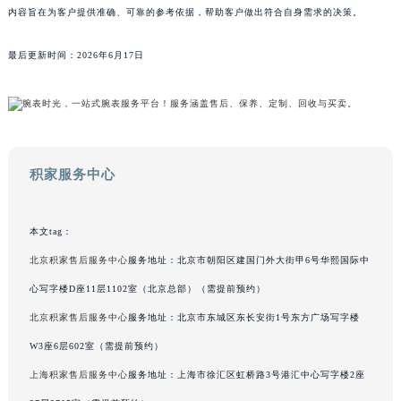
内容旨在为客户提供准确、可靠的参考依据，帮助客户做出符合自身需求的决策。
江西省景德镇市珠山区珠山中路积家售后服务中心（需提前预约）
江西省九江市浔阳区浔阳路积家售后服务中心（需提前预约）
最后更新时间：2026年6月17日
江西省南昌市红谷滩新区红谷中大道998号绿地双子塔（中央广场）A1座办公楼14层1407室积家售后服务中心（需提前预约）
江西省萍乡市安源区萍安北大道与康庄路交叉口积家售后服务中心（需提前预约）
江西省上饶市信州区滨江西路积家售后服务中心（需提前预约）
江西省新余市渝水区北湖西路积家售后服务中心（需提前预约）
江西省宜春市袁州区中山中路积家售后服务中心（需提前预约）
积家服务中心
江西省鹰潭市月湖区胜利东路积家售后服务中心（需提前预约）
山东省德州市德城区东风中路积家售后服务中心（需提前预约）
本文tag：
山东省东营市东营区济南路积家售后服务中心（需提前预约）
北京积家售后服务中心
服务地址：北京市朝阳区建国门外大街甲6号华熙国际中
山东省济南市历下区经十路11111号华润中心写字楼（万象城）15层1508室积家售后服务中心（需提前预约）
心写字楼D座11层1102室（北京总部）（需提前预约）
山东省济宁市任城区太白楼路积家售后服务中心（需提前预约）
北京积家售后服务中心
服务地址：北京市东城区东长安街1号东方广场写字楼
山东省莱芜市文化南路8号银座商城名表维修一楼名表维修积家售后服务中心（需提前预约）
山东省临沂市兰山区解放路积家售后服务中心（需提前预约）
W3座6层602室（需提前预约）
山东省日照市东港区烟台路积家售后服务中心（需提前预约）
上海积家售后服务中心
服务地址：上海市徐汇区虹桥路3号港汇中心写字楼2座
山东省泰安市泰山区财源街道泰山大街积家售后服务中心（需提前预约）