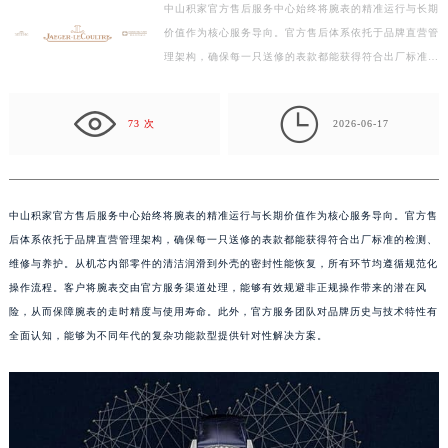
中山积家官方售后服务中心始终将腕表的精准运行与长期
徐州市鼓楼区淮海东路29号苏宁广场IFC国际金融中心写字楼35层3508室（需提前预约）
价值作为核心服务导向。官方售后体系依托于品牌直营管
扬州市邗江区国展路29号星耀天地写字楼1号楼18层1803室（需提前预约）
理架构，确保每一只送修的表款都能获得符合出厂标准的
盐城市盐都区世纪大道5号盐城金融城写字楼1号楼16层1604室（需提前预约）
检测、维修与养护。从机芯内部零件的清洁润滑到外壳…
泰州市海陵区永定东路399号置地商务中心东塔写字楼（华润万象城）17层1706室（需提前预约）

73 次
2026-06-17
宁波市江北区大闸南路500号来福士广场办公楼20层2009室（需提前预约）
杭州市上城区钱江路1366号华润大厦写字楼A座5层503-5室（需提前预约）
金华市金东区东市南街777号金华万达广场写字楼4号楼22层2209室（需提前预约）
绍兴市越城区胜利东路379号世茂天际中心写字楼8层805室（需提前预约）
中山积家官方售后服务中心始终将腕表的精准运行与长期价值作为核心服务导向。官方售
后体系依托于品牌直营管理架构，确保每一只送修的表款都能获得符合出厂标准的检测、
嘉兴市南湖区广益路705号嘉兴世界贸易中心写字楼A座13层1304室（需提前预约）
维修与养护。从机芯内部零件的清洁润滑到外壳的密封性能恢复，所有环节均遵循规范化
南昌市红谷滩新区红谷中大道998号绿地双子塔（中央广场）A1座办公楼14层07室（需提前预约）
操作流程。客户将腕表交由官方服务渠道处理，能够有效规避非正规操作带来的潜在风
济南市历下区经十路11111号华润中心写字楼（万象城）15层1508室（需提前预约）
险，从而保障腕表的走时精度与使用寿命。此外，官方服务团队对品牌历史与技术特性有
广州市天河区天河路230号万菱汇国际中心写字楼A塔7层704室（需提前预约）
全面认知，能够为不同年代的复杂功能款型提供针对性解决方案。
广州市越秀区环市东路371-375号世界贸易中心大厦南塔写字楼15层07室（需提前预约）
深圳市罗湖区深南东路5001号华润大厦写字楼17层1701室（需提前预约）
惠州市惠城区江北文昌一路7号华贸大厦写字楼1座30层05室（需提前预约）
厦门市思明区湖滨东路95号华润大厦写字楼B座11层1104室（需提前预约）