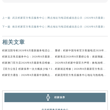
澳门特别行政区风顺堂区南湾大马路积家售后服务中心（需提前预约）
澳门特别行政区花地玛堂区关闸广场积家售后服务中心（需提前预约）
上一篇:
武汉积家官方售后服务中心｜网点地址与电话权威信息公示（2026年6月最新）
澳门特别行政区花王堂区大三巴商圈积家售后服务中心（需提前预约）
澳门特别行政区嘉模堂区官也街积家售后服务中心（需提前预约）
下一篇:
南京积家官方售后服务中心｜网点地址与电话权威信息公示（2026年6月最新）
澳门省路氹城市金光大道积家售后服务中心（需提前预约）
澳门特别行政区望德堂区塔石广场积家售后服务中心（需提前预约）
相关文章
福建省福州市鼓楼区五四路128-1号恒力城写字楼15层03室积家售后服务中心（需提前预约）
积家沈阳专柜2026年8月最新服务电话公告，官方唯一热线即日生效
重磅：积家中国专柜官方客服电话2026年8月最新
福建省厦门市思明区湖滨东路95号万象城华润大厦B座11层1104室积家售后服务中心（需提前预约）
积家北京售后服务中心：2026年8月最新官方权威维修保养服务公告通知
积家售后2026年8月重磅公告：表玻璃服务价格及周期，客户官方维修保养公示
广东省潮州市潮安区新风路与潮汕路交汇处积家售后服务中心（需提前预约）
积家澳门官方店2026年8月最新售后维修保养服务权威公示与网点地址公告
2026年8月积家中国官方声明：换电池维修服务价格及周期，客户售后全国统一
广东省广州市天河区天河路230号万菱汇国际中心A塔7层704室积家售后服务中心（需提前预约）
【官方公告】积家保养一次大概多少钱？2026年8月最新售后保养价格权威公示与费用信息说明
积家就近维修｜2026年8月最新官方售后网点公示与保养服务公告
广东省广州市越秀区环市东路371-375号世界贸易中心大厦南塔15层1507室积家售后服务中心（需提前预约）
积家官方通告：2026年8月最新中国网点地址与客户服务热线电话
积家昆明官方售后服务中心地址与热线电话2026年8月最新汇总
广东省河源市源城区越王大道积家售后服务中心（需提前预约）
广东省惠州市惠城区江北文昌一路7号华贸大厦1座30层3005室积家售后服务中心（需提前预约）
广东省江门市蓬江区广场西路积家售后服务中心（需提前预约）
积家保养
广东省揭阳市榕城进贤门步行街积家售后服务中心（需提前预约）
广东省茂名市电白区水东街道迎宾大道积家售后服务中心（需提前预约）
北京积家售后服务中心