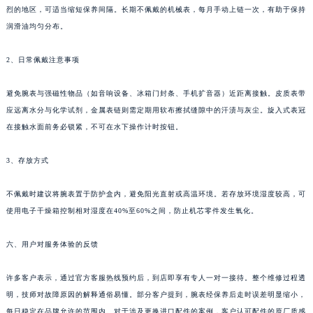
烈的地区，可适当缩短保养间隔。长期不佩戴的机械表，每月手动上链一次，有助于保持
内蒙古自治区锡林郭勒盟市锡林浩特市光明街与额尔敦路交叉口积家售后服务中心（需提前预约）
润滑油均匀分布。
内蒙古自治区兴安盟市乌兰浩特市兴安大街积家售后服务中心（需提前预约）
山西省大同市平城区迎宾街积家售后服务中心（需提前预约）
2、日常佩戴注意事项
山西省晋城市城区黄华街积家售后服务中心（需提前预约）
山西省晋中市榆次区顺城街积家售后服务中心（需提前预约）
避免腕表与强磁性物品（如音响设备、冰箱门封条、手机扩音器）近距离接触。皮质表带
应远离水分与化学试剂，金属表链则需定期用软布擦拭缝隙中的汗渍与灰尘。旋入式表冠
山西省临汾市尧都区解放路积家售后服务中心（需提前预约）
在接触水面前务必锁紧，不可在水下操作计时按钮。
山西省吕梁市离石区永宁中路与建设街交叉口积家售后服务中心（需提前预约）
山西省朔州市朔城区怡西路与鄯阳西街交汇处积家售后服务中心（需提前预约）
3、存放方式
山西省忻州市忻府区和平东街与七一南路交叉口积家售后服务中心（需提前预约）
山西省阳泉市郊区平阳东街与新城大道交叉口积家售后服务中心（需提前预约）
不佩戴时建议将腕表置于防护盒内，避免阳光直射或高温环境。若存放环境湿度较高，可
山西省运城市盐湖区河东街积家售后服务中心（需提前预约）
使用电子干燥箱控制相对湿度在40%至60%之间，防止机芯零件发生氧化。
山西省长治市潞州区英雄中路积家售后服务中心（需提前预约）
六、用户对服务体验的反馈
山西省太原市迎泽区迎泽街道解放路15号亨得利名表维修授权店3楼积家售后服务中心（需提前预约）
天津市和平区赤峰道136号天津国际金融中心26层2603室积家售后服务中心（需提前预约）
许多客户表示，通过官方客服热线预约后，到店即享有专人一对一接待。整个维修过程透
安徽省安庆市迎江区人民路积家售后服务中心（需提前预约）
明，技师对故障原因的解释通俗易懂。部分客户提到，腕表经保养后走时误差明显缩小，
安徽省蚌埠市蚌山区淮河路积家售后服务中心（需提前预约）
每日稳定在品牌允许的范围内。对于涉及更换进口配件的案例，客户认可配件的原厂质感