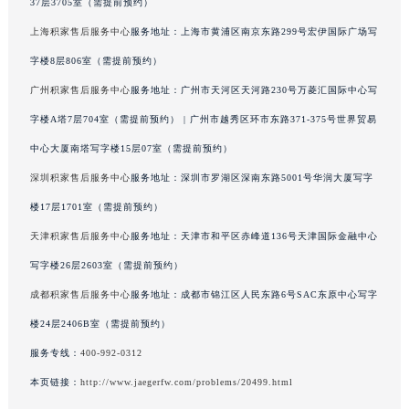
37层3705室（需提前预约）
山东省威海市环翠区新威海路89号振华商厦一楼名表维修积家售后服务中心（需提前预约）
上海积家售后服务中心
服务地址：上海市黄浦区南京东路299号宏伊国际广场写
山东省潍坊市奎文区东风东街积家售后服务中心（需提前预约）
字楼8层806室（需提前预约）
山东省枣庄市滕州市北辛路与善国路交叉口积家售后服务中心（需提前预约）
广州积家售后服务中心
服务地址：广州市天河区天河路230号万菱汇国际中心写
山东省淄博市张店区金晶大道积家售后服务中心（需提前预约）
字楼A塔7层704室（需提前预约） | 广州市越秀区环市东路371-375号世界贸易
上海市黄浦区南京东路299号宏伊国际广场写字楼8层806室积家售后服务中心（需提前预约）
上海市徐汇区虹桥路3号港汇中心2座37层3705室积家售后服务中心（需提前预约）
中心大厦南塔写字楼15层07室（需提前预约）
浙江省杭州市上城区钱江路1366号华润大厦A座5层503-5室积家售后服务中心（需提前预约）
深圳积家售后服务中心
服务地址：深圳市罗湖区深南东路5001号华润大厦写字
浙江省湖州市吴兴区劳动路积家售后服务中心（需提前预约）
楼17层1701室（需提前预约）
浙江省嘉兴市南湖区广益路705号嘉兴世界贸易中心A座13层1304室积家售后服务中心（需提前预约）
天津积家售后服务中心
服务地址：天津市和平区赤峰道136号天津国际金融中心
浙江省金华市金东区东市南街777号金华万达广场4号楼22楼2209室积家售后服务中心（需提前预约）
写字楼26层2603室（需提前预约）
浙江省丽水市莲都区解放街积家售后服务中心（需提前预约）
成都积家售后服务中心
服务地址：成都市锦江区人民东路6号SAC东原中心写字
浙江省宁波市江北区大闸南路500号来福士广场办公楼20层2009室积家售后服务中心（需提前预约）
楼24层2406B室（需提前预约）
浙江省衢州市柯城区上街积家售后服务中心（需提前预约）
浙江省绍兴市越城区胜利东路379号世茂天际中心写字楼8层805室积家售后服务中心（需提前预约）
服务专线：
400-992-0312
浙江省舟山市定海区解放东路积家售后服务中心（需提前预约）
本页链接：
http://www.jaegerfw.com/problems/20499.html
澳门特别行政区大堂区议事亭前地（新马路）积家售后服务中心（需提前预约）