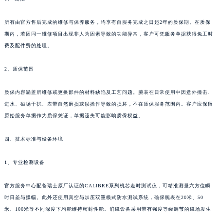
吉林省辽源市龙山区人民大街积家售后服务中心（需提前预约）
所有由官方售后完成的维修与保养服务，均享有自服务完成之日起2年的质保期。在质保
吉林省梅河口市新华街道梅河大街积家售后服务中心（需提前预约）
期内，若因同一维修项目出现非人为因素导致的功能异常，客户可凭服务单据获得免工时
吉林省四平市铁东区紫气大路与南九经街交汇处积家售后服务中心（需提前预约）
费及配件费的处理。
吉林省松原市宁江区五环大街积家售后服务中心（需提前预约）
吉林省通化市东昌区环通乡江南大街积家售后服务中心（需提前预约）
2、质保范围
吉林省延边市延吉市解放路积家售后服务中心（需提前预约）
辽宁省鞍山市铁东区站前街积家售后服务中心（需提前预约）
质保内容涵盖所维修或更换部件的材料缺陷及工艺问题。腕表在日常使用中因意外撞击、
进水、磁场干扰、表带自然磨损或误操作导致的损坏，不在质保服务范围内。客户应保留
辽宁省本溪市平山区胜利路积家售后服务中心（需提前预约）
原始服务单据作为质保凭证，单据遗失可能影响质保权益。
辽宁省朝阳市双塔区新华路积家售后服务中心（需提前预约）
辽宁省丹东市振兴区七经街积家售后服务中心（需提前预约）
四、技术标准与设备环境
辽宁省抚顺市新抚区东一路积家售后服务中心（需提前预约）
辽宁省阜新市海州区解放大街积家售后服务中心（需提前预约）
1、专业检测设备
辽宁省葫芦岛市连山区中央路积家售后服务中心（需提前预约）
官方服务中心配备瑞士原厂认证的CALIBRE系列机芯走时测试仪，可精准测量六方位瞬
辽宁省锦州市古塔区中央大街积家售后服务中心（需提前预约）
时日差与摆幅。此外还使用真空与加压双重模式防水测试系统，确保腕表在20米、50
辽宁省辽阳市白塔区新运大街积家售后服务中心（需提前预约）
米、100米等不同深度下均能维持密封性能。消磁设备采用带有强度等级调节的磁场发生
辽宁省盘锦市兴隆台区石油大街积家售后服务中心（需提前预约）