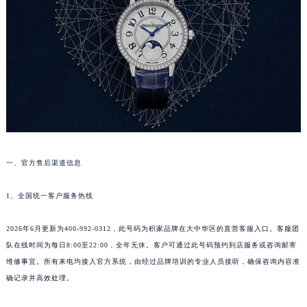
福州市鼓楼区五四路128-1号恒力城写字楼15层03室（需提前预约）
成都市锦江区人民东路6号SAC东原中心写字楼24层2406B室（需提前预约）
重庆市江北区观音桥步行街2号融恒时代广场写字楼9层902室（需提前预约）
长沙市芙蓉区定王台街道建湘路393号世茂环球金融中心写字楼（芙蓉广场）10层13室（需提前预约）
郑州市二七区铭功路10号华润大厦写字楼29层2905室（需提前预约）
太原市迎泽区解放路15号亨得利名表服务中心（品牌授权店）3层整层（需提前预约）
沈阳市沈河区中街路137号亨得利名表服务中心（品牌授权店）1层整层（需提前预约）
沈阳市沈河区中街路83号亨得利名表服务中心（品牌授权店）1层整层（需提前预约）
一、官方售后渠道信息
乌鲁木齐市天山区红山路26号时代广场（CCMALL）C座17层17-B（需提前预约）
温州市鹿城区锦绣路1067号置信广场10层1015室（需提前预约）
1、全国统一客户服务热线
哈尔滨市道里区友谊西路600号富力中心T2座写字楼29层03室（需提前预约）
大连市中山区人民路15号国际金融大厦7层G室（需提前预约）
2026年6月更新为400-992-0312，此号码为积家品牌在大中华区的直营客服入口。客服团
佛山市禅城区季华五路57号万科金融中心C座12层1205室（需提前预约）
队在线时间为每日8:00至22:00，全年无休。客户可通过此号码预约到店服务或咨询邮寄
维修事宜。所有来电均接入官方系统，由经过品牌培训的专业人员接听，确保咨询内容准
东莞市东城街道鸿福东路1号民盈国贸中心T1写字楼9层907室（需提前预约）
确记录并高效处理。
无锡市梁溪区人民中路139号恒隆广场写字楼1座11层1104室（需提前预约）
南通市崇川区工农路57号圆融广场写字楼16层1603室（需提前预约）