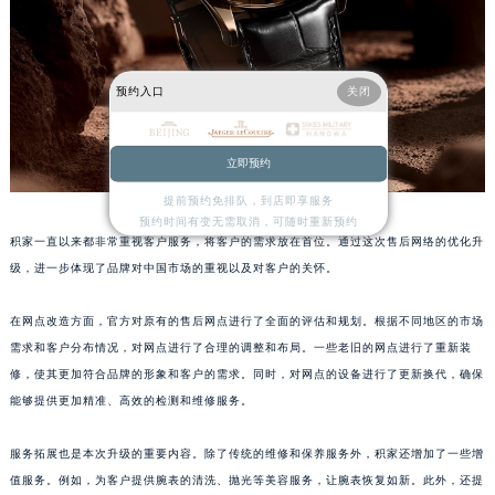
上海市黄浦区南京东路299号宏伊国际广场写字楼8层806室积家售后服务中心（需提前预约）
上海市徐汇区虹桥路3号港汇中心2座37层3705室积家售后服务中心（需提前预约）
浙江省杭州市上城区钱江路1366号华润大厦A座5层503-5室积家售后服务中心（需提前预约）
预约入口
关闭
浙江省湖州市吴兴区劳动路积家售后服务中心（需提前预约）
浙江省嘉兴市南湖区广益路705号嘉兴世界贸易中心A座13层1304室积家售后服务中心（需提前预约）
立即预约
浙江省金华市金东区东市南街777号金华万达广场4号楼22楼2209室积家售后服务中心（需提前预约）
提前预约免排队，到店即享服务
浙江省丽水市莲都区解放街积家售后服务中心（需提前预约）
预约时间有变无需取消，可随时重新预约
浙江省宁波市江北区大闸南路500号来福士广场办公楼20层2009室积家售后服务中心（需提前预约）
积家一直以来都非常重视客户服务，将客户的需求放在首位。通过这次售后网络的优化升
级，进一步体现了品牌对中国市场的重视以及对客户的关怀。
浙江省衢州市柯城区上街积家售后服务中心（需提前预约）
浙江省绍兴市越城区胜利东路379号世茂天际中心写字楼8层805室积家售后服务中心（需提前预约）
在网点改造方面，官方对原有的售后网点进行了全面的评估和规划。根据不同地区的市场
浙江省舟山市定海区解放东路积家售后服务中心（需提前预约）
需求和客户分布情况，对网点进行了合理的调整和布局。一些老旧的网点进行了重新装
澳门特别行政区大堂区议事亭前地（新马路）积家售后服务中心（需提前预约）
修，使其更加符合品牌的形象和客户的需求。同时，对网点的设备进行了更新换代，确保
澳门特别行政区风顺堂区南湾大马路积家售后服务中心（需提前预约）
能够提供更加精准、高效的检测和维修服务。
澳门特别行政区花地玛堂区关闸广场积家售后服务中心（需提前预约）
服务拓展也是本次升级的重要内容。除了传统的维修和保养服务外，积家还增加了一些增
澳门特别行政区花王堂区大三巴商圈积家售后服务中心（需提前预约）
值服务。例如，为客户提供腕表的清洗、抛光等美容服务，让腕表恢复如新。此外，还提
澳门特别行政区嘉模堂区官也街积家售后服务中心（需提前预约）