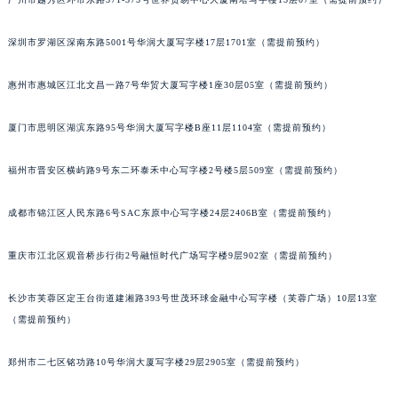
黑龙江省黑河市爱辉区中央街积家售后服务中心（需提前预约）
黑龙江省鸡西市鸡冠区红军路积家售后服务中心（需提前预约）
深圳市罗湖区深南东路5001号华润大厦写字楼17层1701室（需提前预约）
黑龙江省佳木斯市向阳区长安路积家售后服务中心（需提前预约）
惠州市惠城区江北文昌一路7号华贸大厦写字楼1座30层05室（需提前预约）
黑龙江省牡丹江市东安区太平路积家售后服务中心（需提前预约）
黑龙江省七台河市桃山区大同街积家售后服务中心（需提前预约）
厦门市思明区湖滨东路95号华润大厦写字楼B座11层1104室（需提前预约）
黑龙江省齐齐哈尔市龙沙区龙华路积家售后服务中心（需提前预约）
黑龙江省双鸭山市尖山区新兴大街积家售后服务中心（需提前预约）
福州市晋安区横屿路9号东二环泰禾中心写字楼2号楼5层509室（需提前预约）
黑龙江省绥化市北林区新华街与康庄路交叉口积家售后服务中心（需提前预约）
成都市锦江区人民东路6号SAC东原中心写字楼24层2406B室（需提前预约）
黑龙江省伊春市伊美区通河路积家售后服务中心（需提前预约）
吉林省白城市洮北区明仁南街积家售后服务中心（需提前预约）
重庆市江北区观音桥步行街2号融恒时代广场写字楼9层902室（需提前预约）
吉林省白山市浑江区浑江大街积家售后服务中心（需提前预约）
吉林省吉林市船营区河南街积家售后服务中心（需提前预约）
长沙市芙蓉区定王台街道建湘路393号世茂环球金融中心写字楼（芙蓉广场）10层13室
吉林省辽源市龙山区人民大街积家售后服务中心（需提前预约）
（需提前预约）
吉林省梅河口市新华街道梅河大街积家售后服务中心（需提前预约）
郑州市二七区铭功路10号华润大厦写字楼29层2905室（需提前预约）
吉林省四平市铁东区紫气大路与南九经街交汇处积家售后服务中心（需提前预约）
吉林省松原市宁江区五环大街积家售后服务中心（需提前预约）