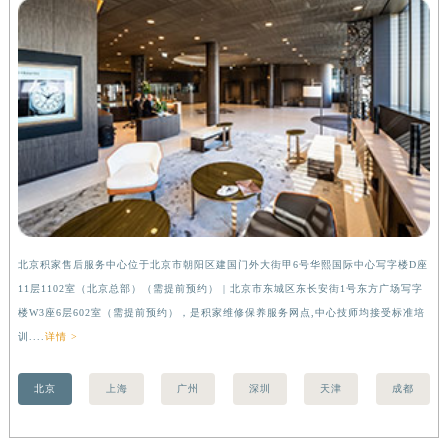
湖南省娄底市娄星区长青街积家售后服务中心（需提前预约）
湖南省邵阳市双清区东风路积家售后服务中心（需提前预约）
湖南省湘潭市雨湖区莲城大道积家售后服务中心（需提前预约）
湖南省益阳市赫山区桃花仑路积家售后服务中心（需提前预约）
湖南省永州市冷水滩区永州大道与中兴路交叉口积家售后服务中心（需提前预约）
湖南省岳阳市岳阳楼区东茅岭路积家售后服务中心（需提前预约）
湖南省张家界市永定区解放路积家售后服务中心（需提前预约）
湖南省长沙市芙蓉区建湘路393号世茂环球金融中心写字楼10层1013室积家售后服务中心（需提前预约）
湖南省株洲市芦淞区建设南路积家售后服务中心（需提前预约）
北京积家售后服务中心位于北京市朝阳区建国门外大街甲6号华熙国际中心写字楼D座
上
甘肃省白银市白银区北京路积家售后服务中心（需提前预约）
11层1102室（北京总部）（需提前预约） | 北京市东城区东长安街1号东方广场写字
（
甘肃省定西市安定区解放路积家售后服务中心（需提前预约）
楼W3座6层602室（需提前预约），是积家维修保养服务网点,中心技师均接受标准培
前
甘肃省敦煌市沙州镇阳关中路积家售后服务中心（需提前预约）
训....
详情 >
甘肃省合作市人民街积家售后服务中心（需提前预约）
甘肃省嘉峪关市雄关区新华中路积家售后服务中心（需提前预约）
北京
上海
广州
深圳
天津
成都
甘肃省金昌市金川区北京路积家售后服务中心（需提前预约）
甘肃省酒泉市肃州区西大街积家售后服务中心（需提前预约）