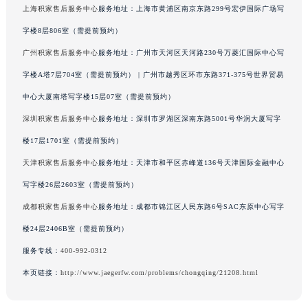
上海积家售后服务中心
服务地址：上海市黄浦区南京东路299号宏伊国际广场写
河南省鹤壁市淇滨区九州路积家售后服务中心（需提前预约）
字楼8层806室（需提前预约）
河南省济源市沁园街道济水大道积家售后服务中心（需提前预约）
河南省焦作市解放区解放路积家售后服务中心（需提前预约）
广州积家售后服务中心
服务地址：广州市天河区天河路230号万菱汇国际中心写
河南省开封市鼓楼区中山路积家售后服务中心（需提前预约）
字楼A塔7层704室（需提前预约） | 广州市越秀区环市东路371-375号世界贸易
河南省洛阳市西工区中州中路与解放路交叉口积家售后服务中心（需提前预约）
中心大厦南塔写字楼15层07室（需提前预约）
河南省漯河市源汇区交通路积家售后服务中心（需提前预约）
深圳积家售后服务中心
服务地址：深圳市罗湖区深南东路5001号华润大厦写字
河南省南阳市宛城区范蠡东路与南都路交叉口积家售后服务中心（需提前预约）
楼17层1701室（需提前预约）
河南省平顶山市卫东区建设路积家售后服务中心（需提前预约）
天津积家售后服务中心
服务地址：天津市和平区赤峰道136号天津国际金融中心
河南省濮阳市大华龙区开州路绿城路交叉口积家售后服务中心（需提前预约）
写字楼26层2603室（需提前预约）
河南省三门峡市湖滨区和平路积家售后服务中心（需提前预约）
河南省商丘市梁园区神火大道积家售后服务中心（需提前预约）
成都积家售后服务中心
服务地址：成都市锦江区人民东路6号SAC东原中心写字
河南省新乡市红旗区人民路积家售后服务中心（需提前预约）
楼24层2406B室（需提前预约）
河南省信阳市浉河区东方红大道积家售后服务中心（需提前预约）
服务专线：
400-992-0312
河南省许昌市魏都区建安大道与八龙路交叉口积家售后服务中心（需提前预约）
本页链接：
http://www.jaegerfw.com/problems/chongqing/21208.html
河南省郑州市二七区民主路10号华润大厦29层2905室积家售后服务中心（需提前预约）
河南省周口市川汇区七一路积家售后服务中心（需提前预约）