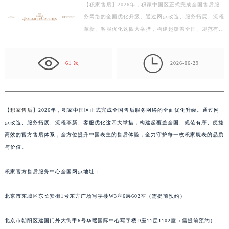
【积家售后】2026年，积家中国区正式完成全国售后服
宁波市江北区大闸南路500号来福士广场办公楼20层2009室（需提前预约）
务网络的全面优化升级。通过网点改造、服务拓展、流程
杭州市上城区钱江路1366号华润大厦写字楼A座5层503-5室（需提前预约）
革新、客服优化这四大举措，构建起覆盖全国、规范有
金华市金东区东市南街777号金华万达广场写字楼4号楼22层2209室（需提前预约）
序、便捷高效的官方售后体系，全方位提升中国表主的售
绍兴市越城区胜利东路379号世茂天际中心写字楼8层805室（需提前预约）
后…

61 次
2026-06-29
嘉兴市南湖区广益路705号嘉兴世界贸易中心写字楼A座13层1304室（需提前预约）
南昌市红谷滩新区红谷中大道998号绿地双子塔（中央广场）A1座办公楼14层07室（需提前预约）
济南市历下区经十路11111号华润中心写字楼（万象城）15层1508室（需提前预约）
广州市天河区天河路230号万菱汇国际中心写字楼A塔7层704室（需提前预约）
【
积家售后
】2026年，积家中国区正式完成全国售后服务网络的全面优化升级。通过网
点改造、服务拓展、流程革新、客服优化这四大举措，构建起覆盖全国、规范有序、便捷
广州市越秀区环市东路371-375号世界贸易中心大厦南塔写字楼15层07室（需提前预约）
高效的官方售后体系，全方位提升中国表主的售后体验，全力守护每一枚积家腕表的品质
深圳市罗湖区深南东路5001号华润大厦写字楼17层1701室（需提前预约）
与价值。
惠州市惠城区江北文昌一路7号华贸大厦写字楼1座30层05室（需提前预约）
厦门市思明区湖滨东路95号华润大厦写字楼B座11层1104室（需提前预约）
积家官方售后服务中心全国网点地址：
福州市鼓楼区五四路128-1号恒力城写字楼15层03室（需提前预约）
成都市锦江区人民东路6号SAC东原中心写字楼24层2406B室（需提前预约）
北京市东城区东长安街1号东方广场写字楼W3座6层602室（需提前预约）
重庆市江北区观音桥步行街2号融恒时代广场写字楼9层902室（需提前预约）
北京市朝阳区建国门外大街甲6号华熙国际中心写字楼D座11层1102室（需提前预约）
长沙市芙蓉区定王台街道建湘路393号世茂环球金融中心写字楼（芙蓉广场）10层13室（需提前预约）