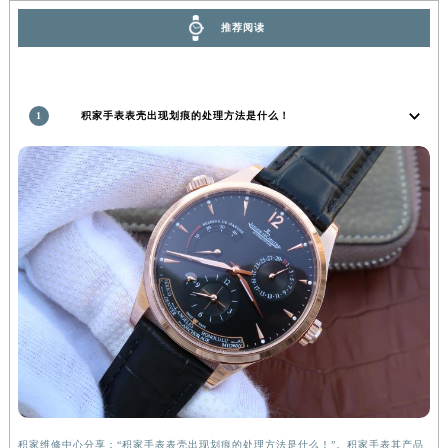
甘肃省临夏市城南街道团结路积家售后服务中心（需提前预约）
推荐阅读
甘肃省陇南市武都区人民路积家售后服务中心（需提前预约）
甘肃省平凉市崆峒区西大街积家售后服务中心（需提前预约）
甘肃省庆阳市西峰区南大街积家售后服务中心（需提前预约）
1
积家手表表壳出现划痕的处理方法是什么！
甘肃省天水市秦州区民主路积家售后服务中心（需提前预约）
甘肃省武威市凉州区迎宾路积家售后服务中心（需提前预约）
甘肃省张掖市甘州区民乐北路积家售后服务中心（需提前预约）
宁夏回族自治区固原市原州区文化街积家售后服务中心（需提前预约）
宁夏回族自治区石嘴山市大武口区贺兰山路积家售后服务中心（需提前预约）
宁夏回族自治区吴忠市利通区开元大道积家售后服务中心（需提前预约）
宁夏回族自治区银川市兴庆区新华东路97号新百中心C馆一层C1-18号商铺积家售后服务中心（需提前预约）
宁夏回族自治区中卫市沙坡头区鼓楼东街积家售后服务中心（需提前预约）
青海省果洛藏族自治州玛沁县团结路积家售后服务中心（需提前预约）
青海省海北藏族自治州海晏县将军路积家售后服务中心（需提前预约）
青海省海东市乐都区滨河路积家售后服务中心（需提前预约）
青海省海南藏族自治州共和县青海湖大街积家售后服务中心（需提前预约）
积家维修中心分享：“积家手表表壳出现划痕的处理方法是什么！”。积家手表其产品