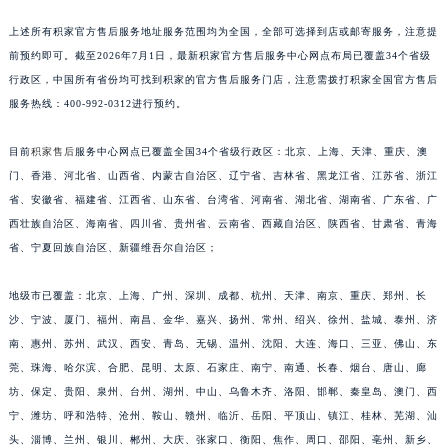
安徽省淮北市相山区淮海路积家售后服务中心（需提前预约）
上述所有积家官方售后服务地址服务范围均为全国，全部可选择到店或邮寄服务，注意提
安徽省淮南市田家庵区国庆中路积家售后服务中心（需提前预约）
前预约即可。截至2026年7月1日，最新积家官方售后服务中心网点布局已覆盖34个省级
安徽省黄山市屯溪区黄山西路积家售后服务中心（需提前预约）
行政区，中国所有省份均可找到积家的官方售后服务门店，注意需拨打积家全国官方售后
安徽省六安市金安区解放中路积家售后服务中心（需提前预约）
服务热线：400-992-0312进行预约。
安徽省马鞍山市雨山区湖南西路积家售后服务中心（需提前预约）
目前
积家售后
服务中心网点已覆盖全国34个省级行政区：北京、上海、天津、重庆、澳
安徽省宿州市埇桥区人民中路积家售后服务中心（需提前预约）
门、香港、河北省、山西省、内蒙古自治区、辽宁省、吉林省、黑龙江省、江苏省、浙江
安徽省铜陵市铜官区石城大道积家售后服务中心（需提前预约）
省、安徽省、福建省、江西省、山东省、台湾省、河南省、湖北省、湖南省、广东省、广
安徽省芜湖市镜湖区中山路步行街积家售后服务中心（需提前预约）
西壮族自治区、海南省、四川省、贵州省、云南省、西藏自治区、陕西省、甘肃省、青海
安徽省宣城市宣州区叠嶂西路积家售后服务中心（需提前预约）
省、宁夏回族自治区、新疆维吾尔自治区；
福建省龙岩市新罗区九一南路积家售后服务中心（需提前预约）
地级市已覆盖：北京、上海、广州、深圳、成都、杭州、天津、南京、重庆、郑州、长
福建省南平市建阳区人民西路积家售后服务中心（需提前预约）
沙、宁波、厦门、福州、南昌、金华、嘉兴、扬州、常州、绍兴、徐州、盐城、泰州、济
福建省宁德市蕉城区天湖东路积家售后服务中心（需提前预约）
南、惠州、苏州、武汉、西安、青岛、无锡、温州、沈阳、大连、海口、三亚、佛山、东
福建省莆田市城厢区霞林街道荔华东大道积家售后服务中心（需提前预约）
莞、珠海、哈尔滨、合肥、昆明、太原、石家庄、南宁、南通、长春、烟台、唐山、廊
福建省三明市三元区东乾二路积家售后服务中心（需提前预约）
坊、保定、贵阳、泉州、台州、湖州、中山、乌鲁木齐、洛阳、邯郸、秦皇岛、澳门、西
福建省漳州市龙文区步港路积家售后服务中心（需提前预约）
宁、潍坊、呼和浩特、沧州、鞍山、赣州、临沂、岳阳、平顶山、镇江、桂林、芜湖、汕
江苏省常州市新北区龙锦路1590号现代传媒中心5号楼10层1008室积家售后服务中心（需提前预约）
头、淄博、兰州、银川、郴州、大庆、张家口、衡阳、焦作、周口、邵阳、亳州、新乡、