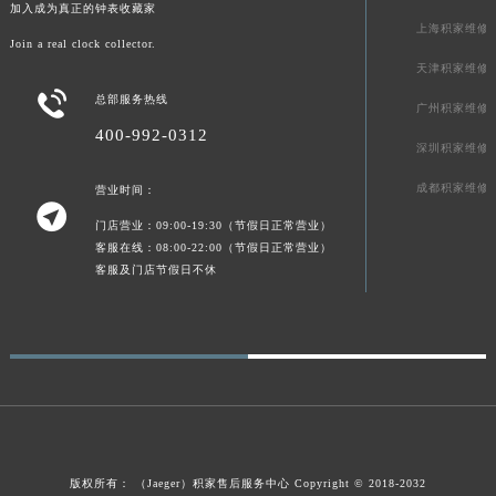
加入成为真正的钟表收藏家
贵州省黔东南苗族侗族自治州凯里市北京西路积家售后服务中心（需提前预约）
上海积家维修
Join a real clock collector.
贵州省黔西南布依族苗族自治州兴义市大道与桔香路交汇处积家售后服务中心（需提前预约）
天津积家维修
贵州省铜仁市碧江区民主路积家售后服务中心（需提前预约）

总部服务热线
广州积家维修
贵州省遵义市红花岗区共青大道与嵩山路交叉口积家售后服务中心（需提前预约）
400-992-0312
四川省阿坝州市马尔康市团结街积家售后服务中心（需提前预约）
深圳积家维修
四川省巴中市巴州区江北大道积家售后服务中心（需提前预约）
成都积家维修
营业时间：

四川省成都市锦江区人民东路6号SAC东原中心24层2406B室积家售后服务中心（需提前预约）
门店营业：09:00-19:30（节假日正常营业）
四川省达州市通川区中心广场、老车坝积家售后服务中心（需提前预约）
客服在线：08:00-22:00（节假日正常营业）
四川省德阳市旌阳区长江西路、南街积家售后服务中心（需提前预约）
客服及门店节假日不休
四川省甘孜州市康定市情歌广场、箭炉街积家售后服务中心（需提前预约）
四川省广安市广安区建安南路积家售后服务中心（需提前预约）
四川省广元市利州区老城南北街、东大街积家售后服务中心（需提前预约）
四川省乐山市市中区嘉定中路积家售后服务中心（需提前预约）
四川省凉山州市西昌市大巷口下街积家售后服务中心（需提前预约）
四川省泸州市江阳区治平路积家售后服务中心（需提前预约）
版权所有：
（Jaeger）
积家售后服务中心
Copyright © 2018-2032
四川省眉山市东坡区三苏路积家售后服务中心（需提前预约）