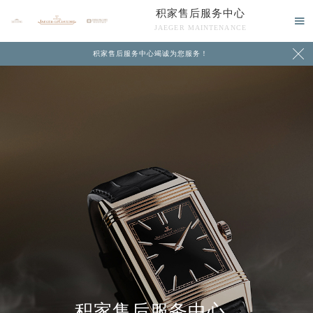
积家售后服务中心

JAEGER MAINTENANCE

积家售后服务中心竭诚为您服务！
中心介绍
联系我们
积家售后服务中心