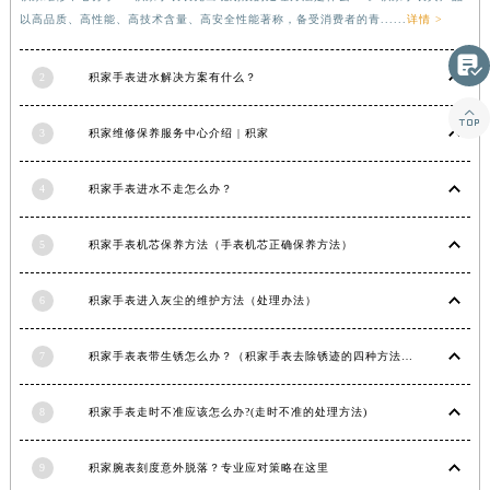
以高品质、高性能、高技术含量、高安全性能著称，备受消费者的青......
详情 >
青海省海西蒙古族藏族自治州德令哈市柴达木路积家售后服务中心（需提前预约）
青海省黄南藏族自治州同仁市德合隆路积家售后服务中心（需提前预约）

2
积家手表进水解决方案有什么？
青海省西宁市城西区海湖新区西关大道积家售后服务中心（需提前预约）

青海省玉树藏族自治州结古镇胜利路积家售后服务中心（需提前预约）
3
积家维修保养服务中心介绍 | 积家
陕西省安康市汉滨区金州路积家售后服务中心（需提前预约）
陕西省宝鸡市渭滨区经二路积家售后服务中心（需提前预约）
4
积家手表进水不走怎么办？
陕西省汉中市汉台区北大街积家售后服务中心（需提前预约）
陕西省商洛市商州区州城街积家售后服务中心（需提前预约）
5
积家手表机芯保养方法（手表机芯正确保养方法）
陕西省铜川市王益区红旗街积家售后服务中心（需提前预约）
陕西省渭南市临渭区东风大街积家售后服务中心（需提前预约）
6
积家手表进入灰尘的维护方法（处理办法）
陕西省咸阳市秦都区沣西新城统一西路与白马河路交汇处积家售后服务中心（需提前预约）
7
积家手表表带生锈怎么办？（积家手表去除锈迹的四种方法）
陕西省延安市宝塔区中心街积家售后服务中心（需提前预约）
陕西省榆林市榆阳区长兴路积家售后服务中心（需提前预约）
8
积家手表走时不准应该怎么办?(走时不准的处理方法)
新疆维吾尔自治区阿克苏市东大街积家售后服务中心（需提前预约）
新疆维吾尔自治区阿拉尔市胜利大道积家售后服务中心（需提前预约）
9
积家腕表刻度意外脱落？专业应对策略在这里
新疆维吾尔自治区阿拉山口市友好路积家售后服务中心（需提前预约）