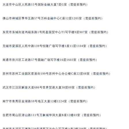
大连市中山区人民路15号国际金融大厦7层G室（需提前预约）
北京市朝阳区建国门外大街甲6号华熙国际中心D座11层1102室积家售后服务中心（北京总部）（需提前预约）
北京市东城区东长安街1号王府井东方广场W3座6层602室积家售后服务中心（需提前预约）
佛山市禅城区季华五路57号万科金融中心C座12层1205室（需提前预约）
河北省保定市竞秀区朝阳北大街北国先天下积家售后服务中心（需提前预约）
内蒙古自治区阿拉善盟市左旗土尔扈特大街积家售后服务中心（需提前预约）
东莞市东城街道鸿福东路1号民盈国贸中心T1写字楼9层907室（需提前预约）
内蒙古自治区巴彦淖尔市临河区新华街积家售后服务中心（需提前预约）
内蒙古自治区包头市青山区幸福路甲3号王府井百货名表维修积家售后服务中心（需提前预约）
无锡市梁溪区人民中路139号恒隆广场写字楼1座11层1104室（需提前预约）
内蒙古自治区赤峰市红山区哈达街积家售后服务中心（需提前预约）
南通市崇川区工农路57号圆融广场写字楼16层1603室（需提前预约）
内蒙古自治区鄂尔多斯市东胜区伊金霍洛街积家售后服务中心（需提前预约）
内蒙古自治区呼伦贝尔市海拉尔区中央街积家售后服务中心（需提前预约）
苏州市苏州工业园区星港街199号苏州中心办公楼C座22层08室（需提前预约）
内蒙古自治区通辽市科尔沁区明仁大街积家售后服务中心（需提前预约）
内蒙古自治区乌海市海勃湾区人民南路积家售后服务中心（需提前预约）
武汉市江汉区解放大道686号世界贸易大厦38层09室（需提前预约）
内蒙古自治区乌兰察布市集宁区恩和大街积家售后服务中心（需提前预约）
南宁市青秀区金湖路59号地王大厦12楼1224室（需提前预约）
内蒙古自治区锡林郭勒盟市锡林浩特市光明街与额尔敦路交叉口积家售后服务中心（需提前预约）
内蒙古自治区兴安盟市乌兰浩特市兴安大街积家售后服务中心（需提前预约）
合肥市蜀山区潜山路111号万象城华润大厦B座12楼03室（需提前预约）
山西省大同市平城区迎宾街积家售后服务中心（需提前预约）
山西省晋城市城区黄华街积家售后服务中心（需提前预约）
泉州市丰泽区宝洲路729号浦西万达中心写字楼A座7楼709室（需提前预约）