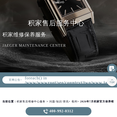
知识/资讯
积家售后服务中心
积家维修保养服务
JAEGER MAINTENANCE CENTER

Warning
: Invalid argument supplied for
foreach() in
▲

官网公告>
▼
/www/wwwroot/seo/countryt/two/www.jaeger
content/themes/Jaeger/header.php
on
line
164
当前位置：
积家售后维修中心服务
>
问题/知识/资讯
>
亳州
> 2026年7月积家官方保养维
修综合站搬迁及新增服务点补充公示原文发布

400-992-0312
2026年7月积家官方保养维修综合站搬迁及新增服务点补充公