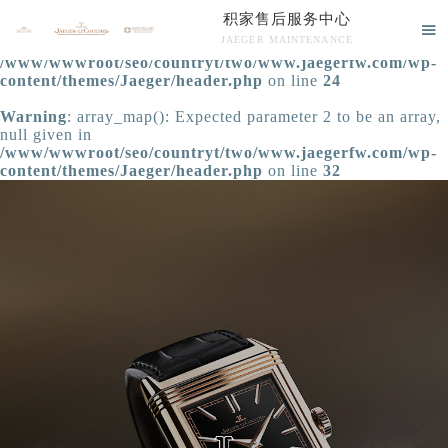
积家售后服务中心
Warning
: extract() expects parameter 1 to be array, null

JAEGER MAINTENANCE
given in
/www/wwwroot/seo/countryt/two/www.jaegerfw.com/wp-
积家售后服务中心竭诚为您服务！
content/themes/Jaeger/header.php
on line
24
Warning
: array_map(): Expected parameter 2 to be an array,
null given in
/www/wwwroot/seo/countryt/two/www.jaegerfw.com/wp-
content/themes/Jaeger/header.php
on line
32