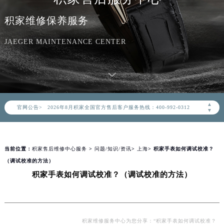
积家维修保养服务
JAEGER MAINTENANCE CENTER
2026年8月积家中国区售后服务网络优化升级公告
2026年8月积家全国官方售后客户服务热线：400-992-0312
▲
官网公告>
积家官方全国统一服务热线400-992-0312，服务覆盖中国大陆、香港、澳门、台湾全部区域（非大陆需加拨“+86”）
▼
2026年8月积家售后服务中心最新网点地址：
北京市朝阳区建国门外大街甲6号华熙国际中心写字楼D座11层1102室（北京总部）（需提前预约）
当前位置：
积家售后维修中心服务
>
问题/知识/资讯
>
上海
> 积家手表如何调试校准？
北京市东城区东长安街1号东方广场写字楼W3座6层602室（需提前预约）
（调试校准的方法）
天津市和平区赤峰道136号天津国际金融中心写字楼26层2603室（需提前预约）
积家手表如何调试校准？（调试校准的方法）
上海市徐汇区虹桥路3号港汇中心写字楼2座37层3705室（需提前预约）
上海市黄浦区南京东路299号宏伊国际广场写字楼8层806室（需提前预约）
南京市秦淮区中山南路1号（新街口）南京中心写字楼22层C1-1室（需提前预约）
常州市新北区龙锦路1590号现代传媒中心写字楼5号楼10层1008室（需提前预约）
积家维修服务中心为您分享：“积家手表如何调试校准？