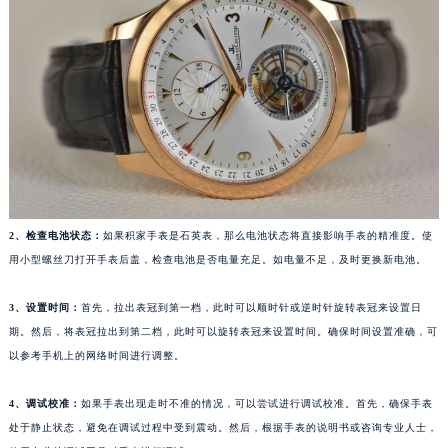
福州市鼓楼区五四路128-1号恒力城写字楼15层03室（需提前预约）
成都市锦江区人民东路6号SAC东原中心写字楼24层2406B室（需提前预约）
重庆市江北区观音桥步行街2号融恒时代广场写字楼9层902室（需提前预约）
长沙市芙蓉区定王台街道建湘路393号世茂环球金融中心写字楼（芙蓉广场）10层13室（需提前预约）
郑州市二七区铭功路10号华润大厦写字楼29层2905室（需提前预约）
太原市迎泽区解放路15号亨得利名表服务中心（品牌授权店）3层整层（需提前预约）
沈阳市沈河区中街路137号亨得利名表服务中心（品牌授权店）1层整层（需提前预约）
沈阳市沈河区中街路83号亨得利名表服务中心（品牌授权店）1层整层（需提前预约）
2、检查电池状态：
如果积家手表是石英表，那么电池状态将直接影响手表的精准度。使
乌鲁木齐市天山区红山路26号时代广场（CCMALL）C座17层17-B（需提前预约）
用小型螺丝刀打开手表后盖，检查电池是否电量充足。如电量不足，及时更换新电池。
温州市鹿城区锦绣路1067号置信广场10层1015室（需提前预约）
哈尔滨市道里区友谊西路600号富力中心T2座写字楼29层03室（需提前预约）
3、设置时间：
首先，拉出表冠到第一档，此时可以顺时针或逆时针旋转表冠来设置日
大连市中山区人民路15号国际金融大厦7层G室（需提前预约）
期。然后，将表冠拉出到第二档，此时可以旋转表冠来设置时间。确保时间设置准确，可
佛山市禅城区季华五路57号万科金融中心C座12层1205室（需提前预约）
以参考手机上的网络时间进行调整。
东莞市东城街道鸿福东路1号民盈国贸中心T1写字楼9层907室（需提前预约）
4、调试校准：
如果手表出现走时不准的情况，可以尝试进行调试校准。首先，确保手表
无锡市梁溪区人民中路139号恒隆广场写字楼1座11层1104室（需提前预约）
处于静止状态，避免在调试过程中受到震动。然后，根据手表的说明书或咨询专业人士，
南通市崇川区工农路57号圆融广场写字楼16层1603室（需提前预约）