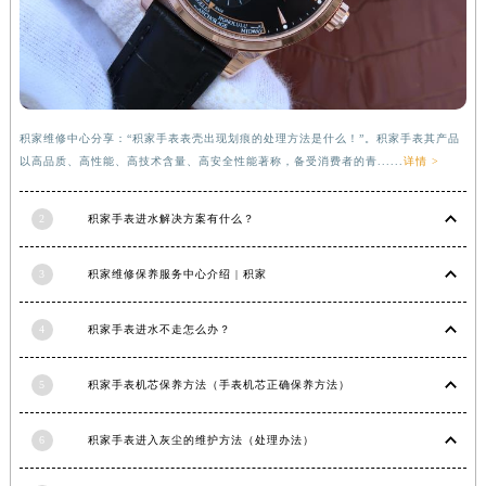
安徽省亳州市谯城区魏武大道积家售后服务中心（需提前预约）
安徽省池州市贵池区长江路积家售后服务中心（需提前预约）
安徽省滁州市琅琊区南谯北路积家售后服务中心（需提前预约）
安徽省阜阳市颍州区颍州北路积家售后服务中心（需提前预约）
积家维修中心分享：“积家手表表壳出现划痕的处理方法是什么！”。积家手表其产品
安徽省淮北市相山区淮海路积家售后服务中心（需提前预约）
以高品质、高性能、高技术含量、高安全性能著称，备受消费者的青......
详情 >
安徽省淮南市田家庵区国庆中路积家售后服务中心（需提前预约）
安徽省黄山市屯溪区黄山西路积家售后服务中心（需提前预约）
2
积家手表进水解决方案有什么？
安徽省六安市金安区解放中路积家售后服务中心（需提前预约）
安徽省马鞍山市雨山区湖南西路积家售后服务中心（需提前预约）
3
积家维修保养服务中心介绍 | 积家
安徽省宿州市埇桥区人民中路积家售后服务中心（需提前预约）
安徽省铜陵市铜官区石城大道积家售后服务中心（需提前预约）
4
积家手表进水不走怎么办？
安徽省芜湖市镜湖区中山路步行街积家售后服务中心（需提前预约）
安徽省宣城市宣州区叠嶂西路积家售后服务中心（需提前预约）
5
积家手表机芯保养方法（手表机芯正确保养方法）
福建省龙岩市新罗区九一南路积家售后服务中心（需提前预约）
6
积家手表进入灰尘的维护方法（处理办法）
福建省南平市建阳区人民西路积家售后服务中心（需提前预约）
福建省宁德市蕉城区天湖东路积家售后服务中心（需提前预约）