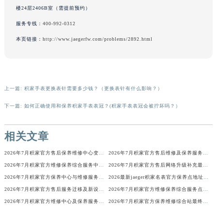
楼24层2406B室（需提前预约）
吉林省辽源市龙山区人民大街积家售后服务中心（需提前预约）
吉林省梅河口市新华街道梅河大街积家售后服务中心（需提前预约）
服务专线：
400-992-0312
吉林省四平市铁东区紫气大路与南九经街交汇处积家售后服务中心（需提前预约）
本页链接：
http://www.jaegerfw.com/problems/2892.html
吉林省松原市宁江区五环大街积家售后服务中心（需提前预约）
吉林省通化市东昌区环通乡江南大街积家售后服务中心（需提前预约）
吉林省延边市延吉市解放路积家售后服务中心（需提前预约）
上一篇:
积家手表更换表针需要多少钱？（更换表针有什么影响？）
辽宁省鞍山市铁东区站前街积家售后服务中心（需提前预约）
辽宁省本溪市平山区胜利路积家售后服务中心（需提前预约）
下一篇:
如何正确使用和保养积家手表表冠？(积家手表表冠会被拧坏吗？）
辽宁省朝阳市双塔区新华路积家售后服务中心（需提前预约）
辽宁省丹东市振兴区七经街积家售后服务中心（需提前预约）
相关文章
辽宁省抚顺市新抚区东一路积家售后服务中心（需提前预约）
2026年7月积家官方售后保养维修中心变动正式通知
2026年7月积家官方售后维修及保养服务网络迁址与扩张
辽宁省阜新市海州区解放大街积家售后服务中心（需提前预约）
2026年7月积家官方维修保养综合服务中心调整补充公告确认稿发布完毕
2026年7月积家官方售后网络升级补充最终速报（迁址及新开）
辽宁省葫芦岛市连山区中央路积家售后服务中心（需提前预约）
2026年7月积家官方保养中心与维修服务中心迁址及新开完整指南
2026最新jaeger积家名表官方保养点地址考察报告
辽宁省锦州市古塔区中央大街积家售后服务中心（需提前预约）
2026年7月积家官方售后服务迁移及新设最终补充公告（定稿）
2026年7月积家官方维修保养综合服务点最新动态补充最终汇总（搬迁新增）文件
辽宁省辽阳市白塔区新运大街积家售后服务中心（需提前预约）
2026年7月积家官方维修中心及保养服务中心迁移与增设补充速报说明最终
2026年7月积家官方保养维修综合站最终搬迁及新增服务点公示
辽宁省盘锦市兴隆台区石油大街积家售后服务中心（需提前预约）