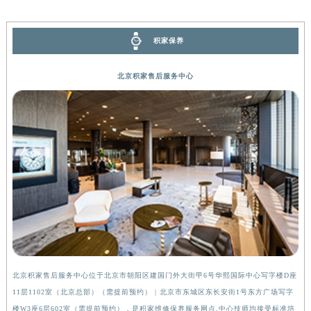
辽宁省铁岭市银州区南马路积家售后服务中心（需提前预约）
辽宁省营口市站前区市府路与渤海大街交叉口积家售后服务中心（需提前预约）
积家保养
辽宁省沈阳市沈河区中街路137号亨得利名表维修授权店1楼积家售后服务中心（需提前预约）
辽宁省沈阳市沈河区中街路83号亨得利名表维修授权店1楼积家售后服务中心（需提前预约）
北京积家售后服务中心
北京市朝阳区建国门外大街甲6号华熙国际中心D座11层1102室积家售后服务中心（北京总部）（需提前预约）
北京市东城区东长安街1号王府井东方广场W3座6层602室积家售后服务中心（需提前预约）
河北省保定市竞秀区朝阳北大街北国先天下积家售后服务中心（需提前预约）
内蒙古自治区阿拉善盟市左旗土尔扈特大街积家售后服务中心（需提前预约）
内蒙古自治区巴彦淖尔市临河区新华街积家售后服务中心（需提前预约）
内蒙古自治区包头市青山区幸福路甲3号王府井百货名表维修积家售后服务中心（需提前预约）
内蒙古自治区赤峰市红山区哈达街积家售后服务中心（需提前预约）
内蒙古自治区鄂尔多斯市东胜区伊金霍洛街积家售后服务中心（需提前预约）
内蒙古自治区呼伦贝尔市海拉尔区中央街积家售后服务中心（需提前预约）
内蒙古自治区通辽市科尔沁区明仁大街积家售后服务中心（需提前预约）
北京积家售后服务中心位于北京市朝阳区建国门外大街甲6号华熙国际中心写字楼D座
上
内蒙古自治区乌海市海勃湾区人民南路积家售后服务中心（需提前预约）
11层1102室（北京总部）（需提前预约） | 北京市东城区东长安街1号东方广场写字
（
内蒙古自治区乌兰察布市集宁区恩和大街积家售后服务中心（需提前预约）
楼W3座6层602室（需提前预约），是积家维修保养服务网点,中心技师均接受标准培
前