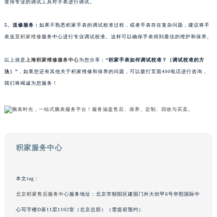
使用专业的调试工具对手表进行调试。
苏州市苏州工业园区星港街199号苏州中心办公楼C座22层08室（需提前预约）
武汉市江汉区解放大道686号世界贸易大厦38层09室（需提前预约）
5、送修服务：
如果不熟悉积家手表的调试校准过程，或者手表存在复杂问题，建议将手
南宁市青秀区金湖路59号地王大厦12楼1224室（需提前预约）
表送至
积家维修
服务中心进行专业调试校准。这样可以确保手表得到最佳的维护和保养。
合肥市蜀山区潜山路111号万象城华润大厦B座12楼03室（需提前预约）
以上就是
上海积家维修服务中心
为您分享：
“积家手表如何调试校准？（调试校准的方
泉州市丰泽区宝洲路729号浦西万达中心写字楼A座7楼709室（需提前预约）
法）”
，如果您还有其他关于积家维修和保养的问题，可以拨打页面400电话进行咨询，
青岛市南区山东路6号华润大厦B座22层04室（需提前预约）
我们将竭诚为您服务！
烟台市芝罘区胜利路139号万达金融中心A座907室（需提前预约）
长春市朝阳区西安大路727号中银大厦A座(旺进大厦)18层09室（需提前预约）
贵阳市南明区都司高架桥路33号亨特国际金融中心14楼14D（需提前预约）
昆明市盘龙区北京路928号同德昆明广场写字楼10层06室（需提前预约）
石家庄市长安区中山东路39号勒泰中心写字楼B座13层07室（需提前预约）
积家服务中心
西安市碑林区南关正街88号华侨城长安国际中心E座6楼10室（需提前预约）
海口市龙华区金贸东路5号海口华润大厦B座17层1707室（需提前预约）
本文tag：
唐山市路南区新华东道100号万达广场写字楼A座10层1002室（需提前预约）
北京积家售后服务中心
服务地址：北京市朝阳区建国门外大街甲6号华熙国际中
台州市椒江区东海大道1800号腾达中心东1幢20楼2002室（需提前预约）
心写字楼D座11层1102室（北京总部）（需提前预约）
内蒙古自治区呼和浩特市玉泉区大学西街70号华润万象城写字楼（鄂尔多斯大厦）23层2326室（需提前预约）