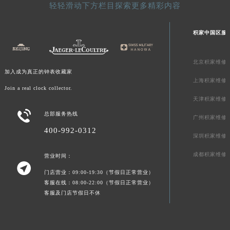
轻轻滑动下方栏目探索更多精彩内容
山东省威海市环翠区新威海路89号振华商厦一楼名表维修积家售后服务中心（需提前预约）
山东省潍坊市奎文区东风东街积家售后服务中心（需提前预约）
积家中国区服
山东省枣庄市滕州市北辛路与善国路交叉口积家售后服务中心（需提前预约）
山东省淄博市张店区金晶大道积家售后服务中心（需提前预约）
北京积家维修
上海市黄浦区南京东路299号宏伊国际广场写字楼8层806室积家售后服务中心（需提前预约）
加入成为真正的钟表收藏家
上海积家维修
上海市徐汇区虹桥路3号港汇中心2座37层3705室积家售后服务中心（需提前预约）
Join a real clock collector.
浙江省杭州市上城区钱江路1366号华润大厦A座5层503-5室积家售后服务中心（需提前预约）
天津积家维修
浙江省湖州市吴兴区劳动路积家售后服务中心（需提前预约）

总部服务热线
广州积家维修
浙江省嘉兴市南湖区广益路705号嘉兴世界贸易中心A座13层1304室积家售后服务中心（需提前预约）
400-992-0312
深圳积家维修
浙江省金华市金东区东市南街777号金华万达广场4号楼22楼2209室积家售后服务中心（需提前预约）
浙江省丽水市莲都区解放街积家售后服务中心（需提前预约）
成都积家维修
营业时间：

浙江省宁波市江北区大闸南路500号来福士广场办公楼20层2009室积家售后服务中心（需提前预约）
门店营业：09:00-19:30（节假日正常营业）
浙江省衢州市柯城区上街积家售后服务中心（需提前预约）
客服在线：08:00-22:00（节假日正常营业）
客服及门店节假日不休
浙江省绍兴市越城区胜利东路379号世茂天际中心写字楼8层805室积家售后服务中心（需提前预约）
浙江省舟山市定海区解放东路积家售后服务中心（需提前预约）
澳门特别行政区大堂区议事亭前地（新马路）积家售后服务中心（需提前预约）