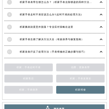
7
积家手表表带生锈怎么办？（积家手表去除锈迹的四种方法）
福建省莆田市城厢区霞林街道荔华东大道积家售后服务中心（需提前预约）
福建省三明市三元区东乾二路积家售后服务中心（需提前预约）
8
积家手表走时不准应该怎么办?(走时不准的处理方法)
福建省漳州市龙文区步港路积家售后服务中心（需提前预约）
江苏省常州市新北区龙锦路1590号现代传媒中心5号楼10层1008室积家售后服务中心（需提前预约）
9
积家腕表刻度意外脱落？专业应对策略在这里
江苏省淮安市清江浦区淮海北路积家售后服务中心（需提前预约）
江苏省连云港市海州区通灌北路积家售后服务中心（需提前预约）
10
积家手表生锈了解决方法大全（有效保养与修复指南）
江苏省南京市秦淮区中山南路1号南京中心22层22-C1-C3室积家售后服务中心（需提前预约）
11
积家发条拧反了处理方法（手表维修的正确步骤与技巧）
江苏省宿迁市宿城区西湖路积家售后服务中心（需提前预约）
江苏省泰州市海陵区永定东路399号置地商务中心东塔（华润万象城）17层1706室积家售后服务中心（需提前预约）
江苏省徐州市鼓楼区淮海东路29号苏宁广场IFC国际金融中心35层3508室积家售后服务中心（需提前预约）
积家，手表走时不准
伯爵，更换表带
江苏省盐城市盐都区世纪大道5号盐城金融城写字楼1号楼16层1604室积家售后服务中心（需提前预约）
积家售后
积家，手表发展史
江苏省扬州市邗江区国展路29号星耀天地写字楼1号楼18层1803室积家售后服务中心（需提前预约）
江苏省镇江市京口区中山东路积家售后服务中心（需提前预约）
积家，手表保养
积家维修
江西省抚州市临川区赣东大道积家售后服务中心（需提前预约）
江西省赣州市章贡区文清路积家售后服务中心（需提前预约）
江西省吉安市吉州区井冈山大道积家售后服务中心（需提前预约）
随机推荐