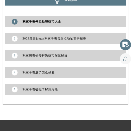
江西省景德镇市珠山区珠山中路积家售后服务中心（需提前预约）
江西省九江市浔阳区浔阳路积家售后服务中心（需提前预约）
1
积家手表停走处理技巧大全
江西省南昌市红谷滩新区红谷中大道998号绿地双子塔（中央广场）A1座办公楼14层1407室积家售后服务中心（需提前预约）
江西省萍乡市安源区萍安北大道与康庄路交叉口积家售后服务中心（需提前预约）
江西省上饶市信州区滨江西路积家售后服务中心（需提前预约）
2
2026最新jaeger积家手表售后点地址调研报告

江西省新余市渝水区北湖西路积家售后服务中心（需提前预约）
江西省宜春市袁州区中山中路积家售后服务中心（需提前预约）
3
积家腕表偷停解决技巧深度解析

江西省鹰潭市月湖区胜利东路积家售后服务中心（需提前预约）
山东省德州市德城区东风中路积家售后服务中心（需提前预约）
4
积家手表脏了怎么修复
山东省东营市东营区济南路积家售后服务中心（需提前预约）
山东省济南市历下区经十路11111号华润中心写字楼（万象城）15层1508室积家售后服务中心（需提前预约）
5
积家手表磕碰了解决办法
山东省济宁市任城区太白楼路积家售后服务中心（需提前预约）
山东省莱芜市文化南路8号银座商城名表维修一楼名表维修积家售后服务中心（需提前预约）
山东省临沂市兰山区解放路积家售后服务中心（需提前预约）
山东省日照市东港区烟台路积家售后服务中心（需提前预约）
山东省泰安市泰山区财源街道泰山大街积家售后服务中心（需提前预约）