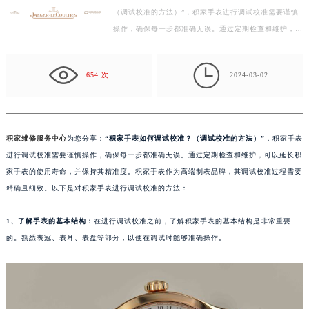
（调试校准的方法）”，积家手表进行调试校准需要谨慎
徐州市鼓楼区淮海东路29号苏宁广场IFC国际金融中心写字楼35层3508室（需提前预约）
操作，确保每一步都准确无误。通过定期检查和维护，可
扬州市邗江区国展路29号星耀天地写字楼1号楼18层1803室（需提前预约）
以延长积家手表的使用寿命，并保持其精准度。积家手
盐城市盐都区世纪大道5号盐城金融城写字楼1号楼16层1604室（需提前预约）
表…

泰州市海陵区永定东路399号置地商务中心东塔写字楼（华润万象城）17层1706室（需提前预约）
654 次
2024-03-02
宁波市江北区大闸南路500号来福士广场办公楼20层2009室（需提前预约）
杭州市上城区钱江路1366号华润大厦写字楼A座5层503-5室（需提前预约）
金华市金东区东市南街777号金华万达广场写字楼4号楼22层2209室（需提前预约）
积家维修服务中心
为您分享：
“积家手表如何调试校准？（调试校准的方法）”
，积家手表
绍兴市越城区胜利东路379号世茂天际中心写字楼8层805室（需提前预约）
进行调试校准需要谨慎操作，确保每一步都准确无误。通过定期检查和维护，可以延长积
嘉兴市南湖区广益路705号嘉兴世界贸易中心写字楼A座13层1304室（需提前预约）
家手表的使用寿命，并保持其精准度。积家手表作为高端制表品牌，其调试校准过程需要
南昌市红谷滩新区红谷中大道998号绿地双子塔（中央广场）A1座办公楼14层07室（需提前预约）
精确且细致。以下是对积家手表进行调试校准的方法：
济南市历下区经十路11111号华润中心写字楼（万象城）15层1508室（需提前预约）
1、了解手表的基本结构：
在进行调试校准之前，了解积家手表的基本结构是非常重要
广州市天河区天河路230号万菱汇国际中心写字楼A塔7层704室（需提前预约）
的。熟悉表冠、表耳、表盘等部分，以便在调试时能够准确操作。
广州市越秀区环市东路371-375号世界贸易中心大厦南塔写字楼15层07室（需提前预约）
深圳市罗湖区深南东路5001号华润大厦写字楼17层1701室（需提前预约）
惠州市惠城区江北文昌一路7号华贸大厦写字楼1座30层05室（需提前预约）
厦门市思明区湖滨东路95号华润大厦写字楼B座11层1104室（需提前预约）