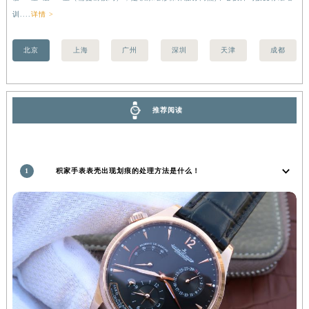
内蒙古自治区锡林郭勒盟市锡林浩特市光明街与额尔敦路交叉口积家售后服务中心（需提前预约）
训....
详情 >
内蒙古自治区兴安盟市乌兰浩特市兴安大街积家售后服务中心（需提前预约）
北京
上海
广州
深圳
天津
成都
山西省大同市平城区迎宾街积家售后服务中心（需提前预约）
山西省晋城市城区黄华街积家售后服务中心（需提前预约）
山西省晋中市榆次区顺城街积家售后服务中心（需提前预约）
山西省临汾市尧都区解放路积家售后服务中心（需提前预约）
推荐阅读
山西省吕梁市离石区永宁中路与建设街交叉口积家售后服务中心（需提前预约）
山西省朔州市朔城区怡西路与鄯阳西街交汇处积家售后服务中心（需提前预约）
山西省忻州市忻府区和平东街与七一南路交叉口积家售后服务中心（需提前预约）
1
积家手表表壳出现划痕的处理方法是什么！
山西省阳泉市郊区平阳东街与新城大道交叉口积家售后服务中心（需提前预约）
山西省运城市盐湖区河东街积家售后服务中心（需提前预约）
山西省长治市潞州区英雄中路积家售后服务中心（需提前预约）
山西省太原市迎泽区迎泽街道解放路15号亨得利名表维修授权店3楼积家售后服务中心（需提前预约）
天津市和平区赤峰道136号天津国际金融中心26层2603室积家售后服务中心（需提前预约）
安徽省安庆市迎江区人民路积家售后服务中心（需提前预约）
安徽省蚌埠市蚌山区淮河路积家售后服务中心（需提前预约）