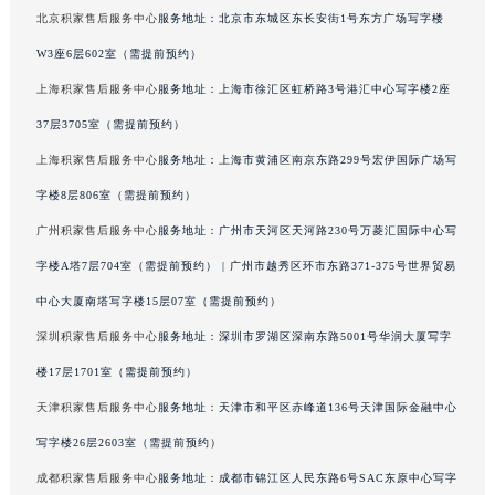
北京积家售后服务中心
服务地址：北京市东城区东长安街1号东方广场写字楼
甘肃省兰州市七里河区西津西路16号兰州中心写字楼21层2102室（需提前预约）
重庆市解放碑渝中区民权路28号英利国际金融中心写字楼20层01室（需提前预约）
W3座6层602室（需提前预约）
黑龙江省大庆市萨尔图区会战大街积家售后服务中心（需提前预约）
上海积家售后服务中心
服务地址：上海市徐汇区虹桥路3号港汇中心写字楼2座
黑龙江省鹤岗市向阳区红军路积家售后服务中心（需提前预约）
37层3705室（需提前预约）
黑龙江省黑河市爱辉区中央街积家售后服务中心（需提前预约）
上海积家售后服务中心
服务地址：上海市黄浦区南京东路299号宏伊国际广场写
黑龙江省鸡西市鸡冠区红军路积家售后服务中心（需提前预约）
字楼8层806室（需提前预约）
黑龙江省佳木斯市向阳区长安路积家售后服务中心（需提前预约）
广州积家售后服务中心
服务地址：广州市天河区天河路230号万菱汇国际中心写
黑龙江省牡丹江市东安区太平路积家售后服务中心（需提前预约）
字楼A塔7层704室（需提前预约） | 广州市越秀区环市东路371-375号世界贸易
黑龙江省七台河市桃山区大同街积家售后服务中心（需提前预约）
黑龙江省齐齐哈尔市龙沙区龙华路积家售后服务中心（需提前预约）
中心大厦南塔写字楼15层07室（需提前预约）
黑龙江省双鸭山市尖山区新兴大街积家售后服务中心（需提前预约）
深圳积家售后服务中心
服务地址：深圳市罗湖区深南东路5001号华润大厦写字
黑龙江省绥化市北林区新华街与康庄路交叉口积家售后服务中心（需提前预约）
楼17层1701室（需提前预约）
黑龙江省伊春市伊美区通河路积家售后服务中心（需提前预约）
天津积家售后服务中心
服务地址：天津市和平区赤峰道136号天津国际金融中心
吉林省白城市洮北区明仁南街积家售后服务中心（需提前预约）
写字楼26层2603室（需提前预约）
吉林省白山市浑江区浑江大街积家售后服务中心（需提前预约）
成都积家售后服务中心
服务地址：成都市锦江区人民东路6号SAC东原中心写字
吉林省吉林市船营区河南街积家售后服务中心（需提前预约）